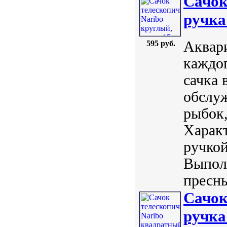
Сачок
ручка
Аквар
595 руб.
каждог
сачка 
обслуж
рыбок,
Характ
ручкой
Выполн
пресны
Сачок
ручка