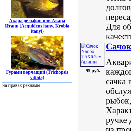
долгов
переса
Акара дельфин или Акара
Для об
Итани (Aequidens itany, Krobia
itanyi)
качеств
Сачок
Аквар
каждог
95 руб.
Гурами ворчащий (Trichopsis
vittata)
сачка 
на правах рекламы:
обслуж
рыбок,
Характ
ручке 
из про