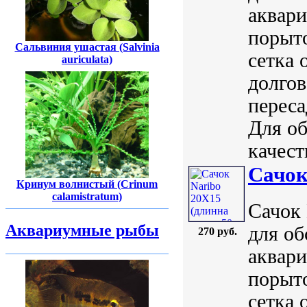
аквари
порыто
Сальвиния ушастая (Salvinia
сетка 
auriculata)
долгов
переса
Для об
качеств
Сачок
Кринум волнистый (Crinum
calamistratum)
Сачок 
Аквариумные рыбы
для о
270 руб.
аквари
порыто
сетка 