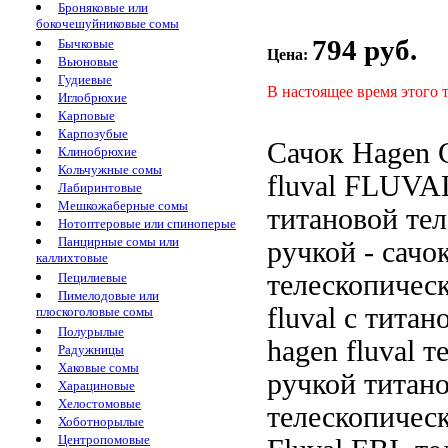
Броняковые или
бокочешуйниковые сомы
794 руб.
Бычковые
Цена:
Вьюновые
Гудиевые
В настоящее время этого 
Иглобрюхие
Карповые
Карпозубые
Сачок Hagen
Клинобрюхие
Кольчужные сомы
fluval
FLUVAL
Лабиринтовые
Мешкожаберные сомы
титановой те
Нотоптеровые или спиноперые
Панцирные сомы или
ручкой
- сачо
каллихтовые
телескопичес
Пецилиевые
Пимелодовые или
fluval
с титан
плоскоголовые сомы
Полурылые
hagen fluval
те
Радужницы
Хаковые сомы
ручкой
титан
Харациновые
Хелостомовые
телескопичес
Хоботнорылые
Центропомовые