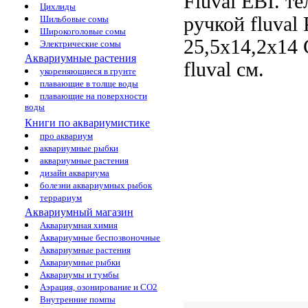
Fluval EBI.
те
Цихлиды
ручкой fluval
Шильбовые сомы
Широкоголовые сомы
25,5х14,2х14
Электрические сомы
Аквариумные растения
fluval
см.
укореняющиеся в грунте
плавающие в толще воды
плавающие на поверхности
воды
Книги по аквариумистике
про аквариум
аквариумные рыбки
аквариумные растения
дизайн аквариума
болезни аквариумных рыбок
террариум
Аквариумный магазин
Аквариумная химия
Аквариумные беспозвоночные
Аквариумные растения
Аквариумные рыбки
Аквариумы и тумбы
Аэрация, озонирование и CO2
Внутренние помпы