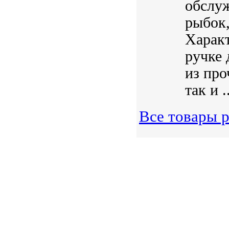
обслуж
рыбок,
Характ
ручке 
из про
так и .
Все товары р