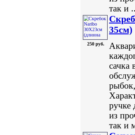
так и .
Скреб
35см)
Аквар
250 руб.
каждог
сачка 
обслуж
рыбок,
Характ
ручке 
из про
так и м