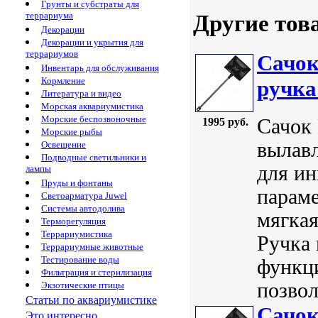
Грунты и субстраты для
террариума
Другие тов
Декорации
Декорации и укрытия для
террариумов
Сачок
Инвентарь для обслуживания
Кормление
ручка
Литература и видео
Морская аквариумистика
Морские беспозвоночные
Сачок 
1995 руб.
Морские рыбы
вылавл
Освещение
Подводные светильники и
для ин
лампы
Пруды и фонтаны
параме
Светоарматура Juwel
Системы автодолива
мягкая
Терморегуляция
Террариумистика
Ручка
Террариумные животные
Тестирование воды
функци
Фильтрация и стерилизация
позвол
Экзотические птицы
Статьи по аквариумистике
Сачок
Это интересно...