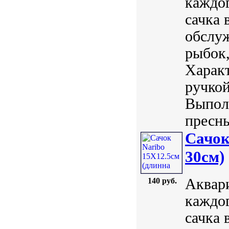
каждог
сачка 
обслуж
рыбок,
Характ
ручкой
Выполн
пресны
Сачок
30см)
Аквар
140 руб.
каждог
сачка 