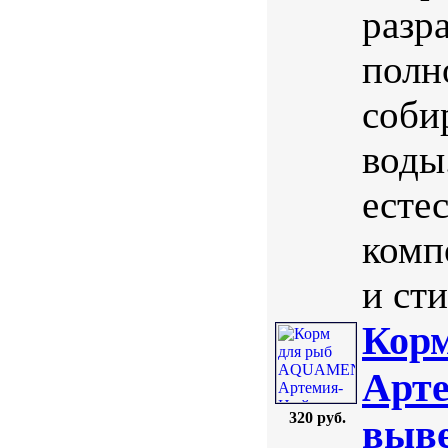
разр
полн
соби
воды
есте
комп
и ст
Кор
Арте
320 руб.
выве