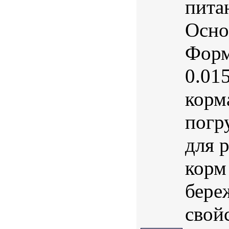
пита
Осно
Форм
0.01
корм
погр
для 
корм
бере
свойс