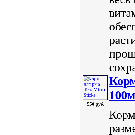
вита
обес
раст
прош
сохра
Корм
100м
550 руб.
Корм
разм