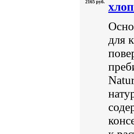
2165 руб.
xлоп
Осно
для 
пове
преб
Natu
нату
соде
конс
к ра