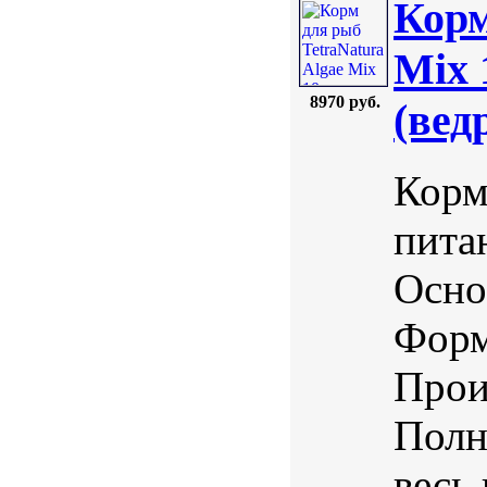
Корм
Mix 
8970 руб.
(вед
Корм
пита
Осно
Форм
Прои
Полн
весь