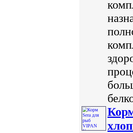
комп
назн
полн
комп
здор
проц
боль
белк
Корм
xлоп