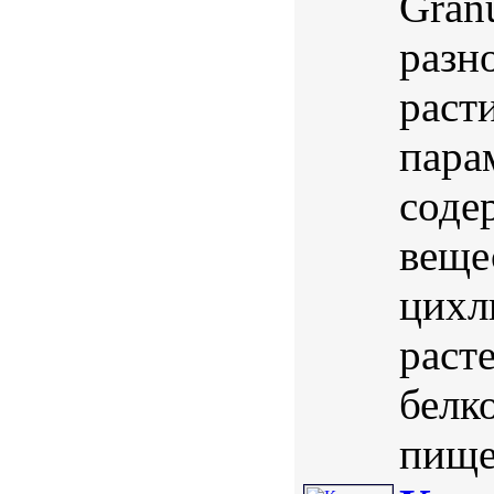
Gran
разн
раст
пара
соде
веще
цихл
раст
белк
пищев