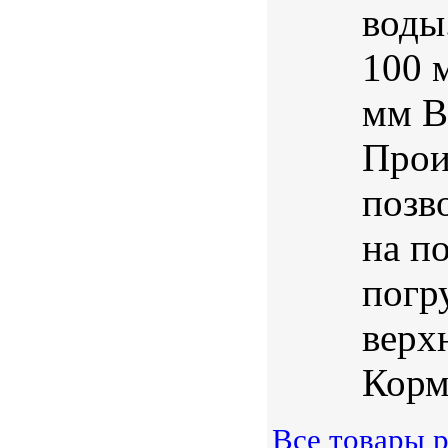
воды
100 
мм В
Прои
позв
на п
погр
верх
Корм 
Все товары р