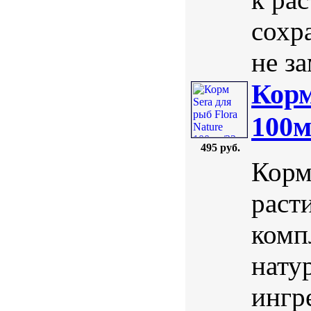
сохр
не за
Корм
100м
495 руб.
Корм
раст
комп
нату
ингр