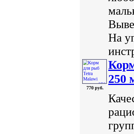
маль
Выве
На у
инст
Корм
250 
770 руб.
Каче
раци
груп