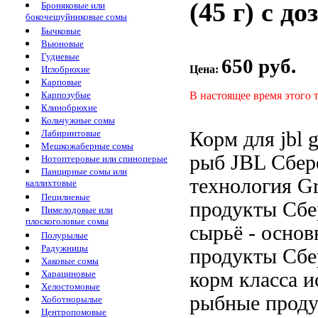
(45 г) с д
Броняковые или
бокочешуйниковые сомы
Бычковые
Вьюновые
Гудиевые
650 руб.
Цена:
Иглобрюхие
Карповые
В настоящее время этого 
Карпозубые
Клинобрюхие
Кольчужные сомы
Корм для
jbl 
Лабиринтовые
Мешкожаберные сомы
рыб JBL
Сбер
Нотоптеровые или спиноперые
Панцирные сомы или
технология
Gr
каллихтовые
Пецилиевые
продукты Сб
Пимелодовые или
плоскоголовые сомы
сырьё
- осно
Полурылые
Радужницы
продукты Сб
Хаковые сомы
корм класса
и
Харациновые
Хелостомовые
рыбные прод
Хоботнорылые
Центропомовые