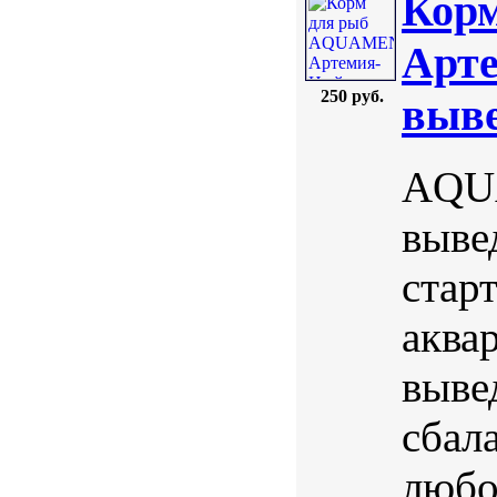
Кор
Арте
250 руб.
выве
AQUA
выве
стар
аква
выве
сбал
любо