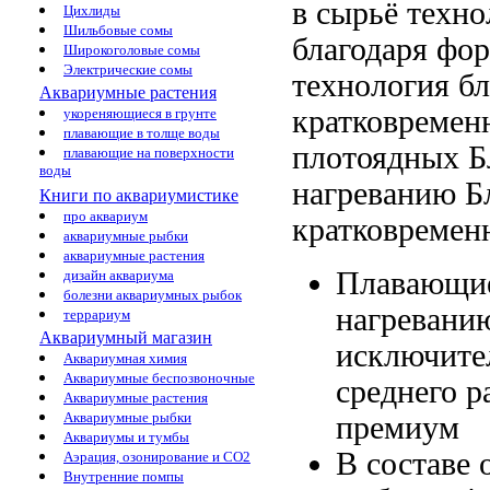
в
сырьё техно
Цихлиды
Шильбовые сомы
благодаря
фор
Широкоголовые сомы
Электрические сомы
технология бл
Аквариумные растения
кратковремен
укореняющиеся в грунте
плавающие в толще воды
плотоядных
Б
плавающие на поверхности
воды
нагреванию Б
Книги по аквариумистике
про аквариум
кратковремен
аквариумные рыбки
аквариумные растения
Плавающи
дизайн аквариума
болезни аквариумных рыбок
нагревани
террариум
Аквариумный магазин
исключите
Аквариумная химия
Аквариумные беспозвоночные
среднего р
Аквариумные растения
Аквариумные рыбки
премиум
Аквариумы и тумбы
В составе
Аэрация, озонирование и CO2
Внутренние помпы