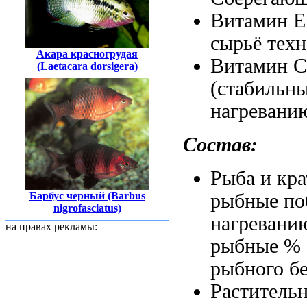
Витамин 
сырьё техн
Акара красногрудая
Витамин 
(Laetacara dorsigera)
(стабильн
нагревани
Состав:
Рыба и
кра
рыбные п
Барбус черный (Barbus
nigrofasciatus)
нагревани
на правах рекламы:
рыбные
% 
рыбного б
Раститель