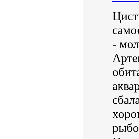
Цист
само
- мол
Арте
обит
аква
сбал
хоро
рыбо