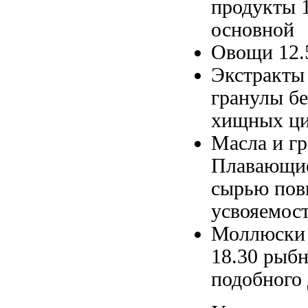
продукты 
основной
Овощи 12
Экстракты
гранулы
бе
хищных ц
Масла и
г
Плавающие
сырью пов
усвояемос
Моллюски
18.30
рыбн
подобного