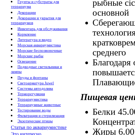
рыбные
ci
Грунты и субстраты для
террариума
основной
Декорации
Декорации и укрытия для
Сберегающ
террариумов
Инвентарь для обслуживания
технологи
Кормление
Литература и видео
кратковре
Морская аквариумистика
среднего
Морские беспозвоночные
Морские рыбы
Благодаря
Освещение
Подводные светильники и
повышает
лампы
Пруды и фонтаны
Плавающие
Светоарматура Juwel
Системы автодолива
Терморегуляция
Пищевая цен
Террариумистика
Террариумные животные
Белки 45.
Тестирование воды
Фильтрация и стерилизация
Концентра
Экзотические птицы
Статьи по аквариумистике
Жиры 6.0
Это интересно...