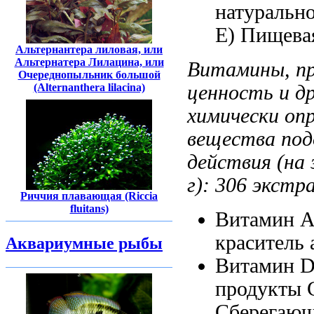
натуральн
Е)
Пищевая
Альтернантера лиловая, или
Альтернатера Лилацина, или
Витамины, п
Очереднопыльник большой
(Alternanthera lilacina)
ценность
и д
химически оп
вещества по
действия (на
г):
306 экстр
Риччия плавающая (Riccia
fluitans)
Витамин 
краситель 
Аквариумные рыбы
Витамин 
продукты 
Сберегаю