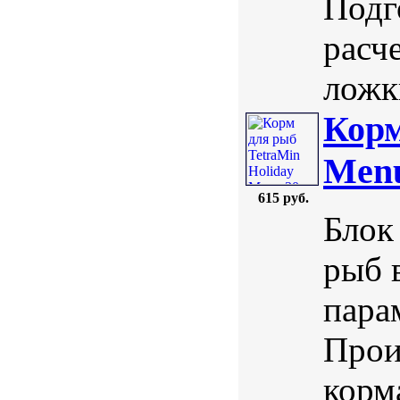
Подг
расч
ложк
Корм
Menu
615 руб.
Блок
рыб 
пара
Прои
корм