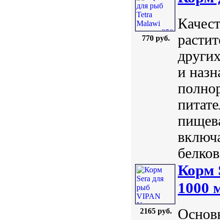
Качест
расти
770 руб.
других
и назн
полнор
питате
пищева
включ
белков
Корм 
1000 
Основн
2165 руб.