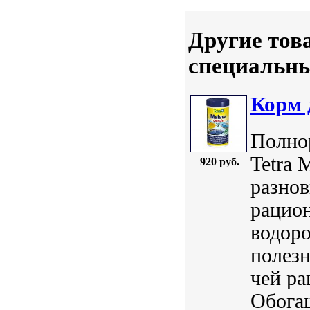
Другие тов
специальн
Корм 
Полно
Tetra 
920 руб.
разнов
рацион
водор
полез
чей ра
Обога