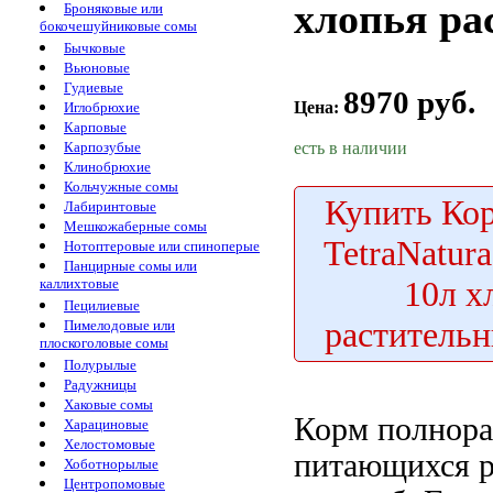
хлопья ра
Броняковые или
бокочешуйниковые сомы
Бычковые
Вьюновые
Гудиевые
8970 руб.
Цена:
Иглобрюхие
Карповые
есть в наличии
Карпозубые
Клинобрюхие
Кольчужные сомы
Купить
Кор
Лабиринтовые
Мешкожаберные сомы
TetraNatur
Нотоптеровые или спиноперые
Панцирные сомы или
10л х
каллихтовые
Пецилиевые
растительн
Пимелодовые или
плоскоголовые сомы
Полурылые
Радужницы
Хаковые сомы
Корм полнор
Харациновые
Хелостомовые
питающихся р
Хоботнорылые
Центропомовые