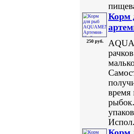
пищева
Корм
артем
AQUAM
250 руб.
рачков
мальк
Самост
получ
время 
рыбок.
упаков
Испол.
Корм 