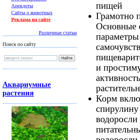
пищей
Анекдоты
Сайты о животных
Грамотно 
Реклама на сайте
Основные
Различные статьи
параметры
Поиск по сайту
самочувств
пищеварит
и простим
активност
Аквариумные
раститель
растения
Корм вклю
спирулину
водоросли
питательн
водоросли