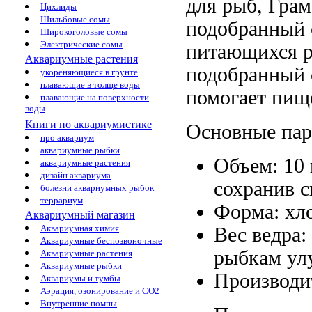
для рыб,
Грам
Цихлиды
Шильбовые сомы
подобранный 
Широкоголовые сомы
Электрические сомы
питающихся р
Аквариумные растения
подобранный 
укореняющиеся в грунте
плавающие в толще воды
помогает
пищ
плавающие на поверхности
воды
Книги по аквариумистике
Основные па
про аквариум
аквариумные рыбки
Объем: 10
аквариумные растения
дизайн аквариума
сохранив с
болезни аквариумных рыбок
террариум
Форма: хл
Аквариумный магазин
Аквариумная химия
Вес ведра:
Аквариумные беспозвоночные
рыбкам ул
Аквариумные растения
Аквариумные рыбки
Производит
Аквариумы и тумбы
Аэрация, озонирование и CO2
Внутренние помпы