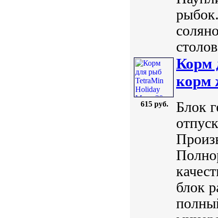
рыбок.
соляно
столов
Корм 
корм 
Блок г
615 руб.
отпуск
Произв
Полно
качест
блок р
полный