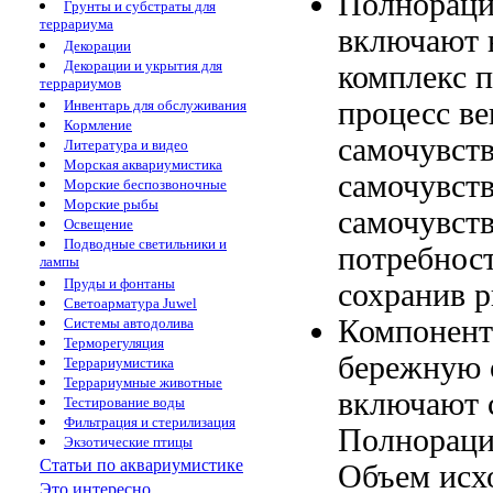
Полнорац
Грунты и субстраты для
террариума
включают 
Декорации
Декорации и укрытия для
комплекс 
террариумов
процесс
ве
Инвентарь для обслуживания
Кормление
самочувст
Литература и видео
Морская аквариумистика
самочувств
Морские беспозвоночные
Морские рыбы
самочувст
Освещение
Подводные светильники и
потребнос
лампы
Пруды и фонтаны
сохранив
р
Светоарматура Juwel
Компонен
Системы автодолива
Терморегуляция
бережную 
Террариумистика
Террариумные животные
включают
Тестирование воды
Фильтрация и стерилизация
Полнорац
Экзотические птицы
Статьи по аквариумистике
Объем
исх
Это интересно...