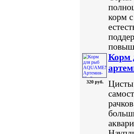
полно
корм с
естес
подде
повыше
Корм
артем
Цисты
320 руб.
самост
рачков
больши
аквар
Наупл