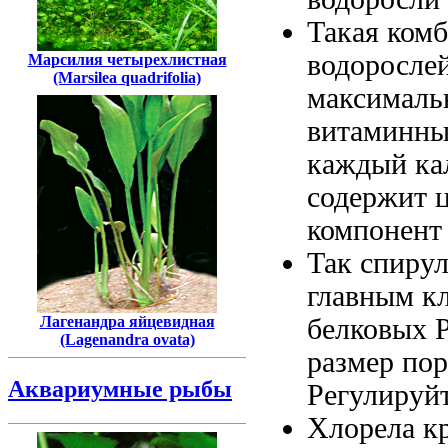
Такая ком
водоросле
Марсилия четырехлистная
(Marsilea quadrifolia)
максималь
витаминн
каждый
ка
содержит 
компонент
Так спиру
главным
к
белковых
Лагенандра яйцевидная
(Lagenandra ovata)
размер по
Аквариумные рыбы
Регулируй
Хлорела к