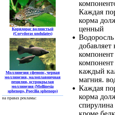
компонент
Каждая по
корма дол
ценный
Коридорас волнистый
(Corydoras undulates)
Водоросль
добавляет
компонент
компонент
каждый
ка
Моллинезия сфенопс, черная
моллинезия, малоплавничная
магния.
во
пецилия, острокрылая
Каждая п
моллинезия (Mollinesia
sphenops, Poecilia sphenops)
корма дол
на правах рекламы:
спирулина
кроме бел