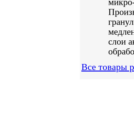
микро-
Произв
гранул
медлен
слои 
обрабо
Все товары р