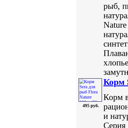
рыб, п
натура
Nature
натура
синтет
Плава
хлопье
замутня
Корм 
Корм в
рацио
495 руб.
и нату
Серия 