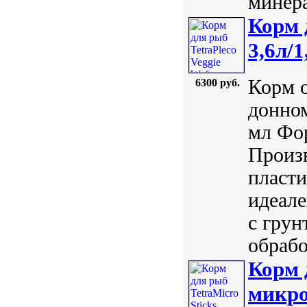
минера
Корм 
3,6л/1
Корм 
6300 руб.
донном
мл Фор
Произв
пласти
идеале
с гру
обрабо
Корм 
микро