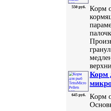
Корм 
550 руб.
кормя
параме
палочк
Произв
гранул
медлен
верхни
Корм 
микро
Корм 
645 руб.
Основ