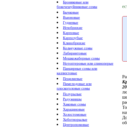
Броняковые или
ес
бокочешуйниковые сомы
Бычковые
Вьюновые
Гудиевые
Иглобрюхие
Карповые
Карпозубые
Клинобрюхие
Кольчужные сомы
Лабиринтовые
Мешкожаберные сомы
Нотоптеровые или спиноперые
Панцирные сомы или
каллихтовые
Ра
Пецилиевые
К
Пимелодовые или
20
плоскоголовые сомы
лю
Полурылые
ше
Радужницы
ра
Хаковые сомы
То
Харациновые
на
Хелостомовые
До
Хоботнорылые
об
Центропомовые