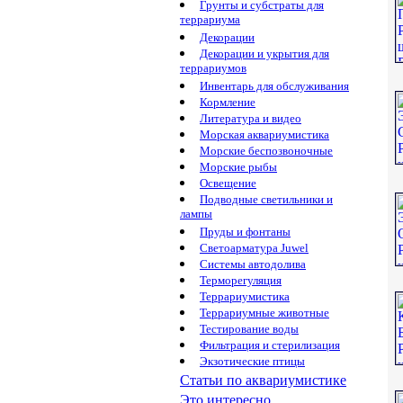
Грунты и субстраты для
террариума
Декорации
Декорации и укрытия для
террариумов
Инвентарь для обслуживания
Кормление
Литература и видео
Морская аквариумистика
Морские беспозвоночные
Морские рыбы
Освещение
Подводные светильники и
лампы
Пруды и фонтаны
Светоарматура Juwel
Системы автодолива
Терморегуляция
Террариумистика
Террариумные животные
Тестирование воды
Фильтрация и стерилизация
Экзотические птицы
Статьи по аквариумистике
Это интересно...