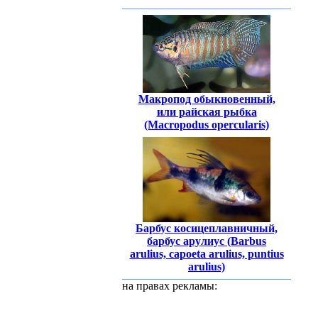
Макропод обыкновенный,
или райская рыбка
(Macropodus opercularis)
Барбус косицеплавничный,
барбус арулиус (Barbus
arulius, сapoeta arulius, puntius
arulius)
на правах рекламы: