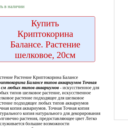
ть в наличии
Купить
Криптокорина
Балансе. Растение
шелковое, 20см
стение
Растение Криптокорина Балансе
риптокорина Балансе
типов аквариумов Точная
 см
любых типов аквариумов
- искусственное
для
бых типов
шелковое растение,
искусственное
лковое растение
подходящее для
шелковое
стение подходящее
любых типов
аквариумов
чная копия
аквариумов. Точная
Точная копия
турального
копия натурального
для декорирования
лговечно
растения, предоставляющее
цвет Легко
служивается
большие возможности