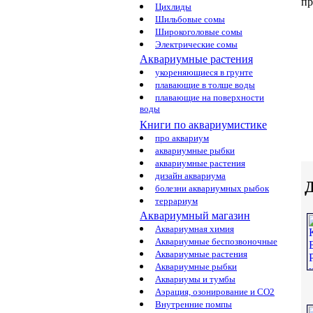
пр
Цихлиды
Шильбовые сомы
Широкоголовые сомы
Электрические сомы
Аквариумные растения
укореняющиеся в грунте
плавающие в толще воды
плавающие на поверхности
воды
Книги по аквариумистике
про аквариум
аквариумные рыбки
аквариумные растения
дизайн аквариума
Д
болезни аквариумных рыбок
террариум
Аквариумный магазин
Аквариумная химия
Аквариумные беспозвоночные
Аквариумные растения
Аквариумные рыбки
Аквариумы и тумбы
Аэрация, озонирование и CO2
Внутренние помпы