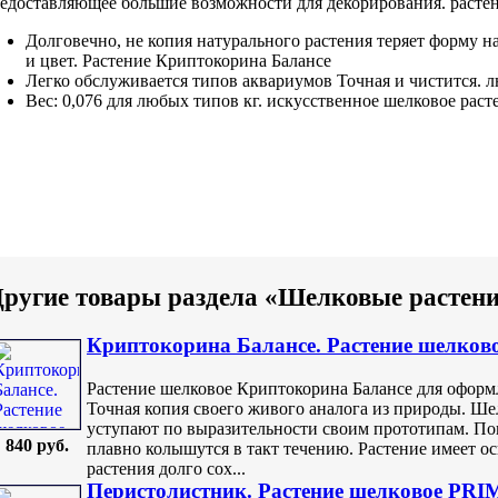
едоставляющее большие возможности
для декорирования.
расте
Долговечно, не
копия натурального растения
теряет форму
н
и цвет.
Растение Криптокорина Балансе
Легко обслуживается
типов аквариумов Точная
и чистится.
л
Вес: 0,076
для любых типов
кг.
искусственное шелковое раст
ругие товары раздела «Шелковые растен
Криптокорина Балансе. Растение шелков
Растение шелковое Криптокорина Балансе для оформ
Точная копия своего живого аналога из природы. Ш
уступают по выразительности своим прототипам. Пог
840 руб.
плавно колышутся в такт течению. Растение имеет о
растения долго сох...
Перистолистник. Растение шелковое PRIM