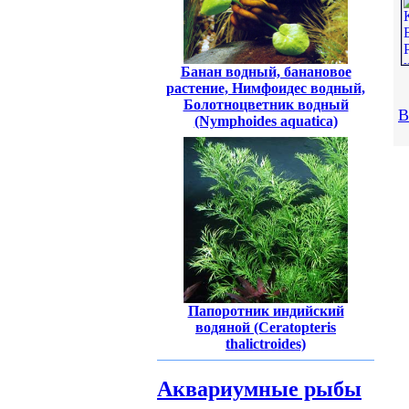
Банан водный, банановое
растение, Нимфоидес водный,
Болотноцветник водный
В
(Nymphoides aquatica)
Папоротник индийский
водяной (Ceratopteris
thalictroides)
Аквариумные рыбы