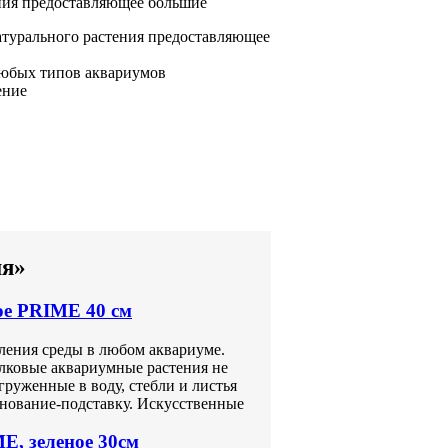
ния предоставляющее большие
атурального растения предоставляющее
юбых типов аквариумов
ение
ия»
ое PRIME 40 см
ления среды в любом аквариуме.
елковые аквариумные растения не
руженные в воду, стебли и листья
снование-подставку. Искусственные
E, зеленое 30см