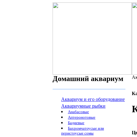
Домашний аквариум
Ак
К
Аквариум и его оборудование
Аквариумные рыбки
К
Анабасовые
Аптеронотовые
Бадиевые
Бахромчатоусые или
Ц
перистоусые сомы