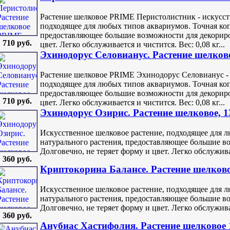
Растение шелковое PRIME Перистолистник - искусст
подходящее для любых типов аквариумов. Точная коп
предоставляющее большие возможности для декориро
710 руб.
цвет. Легко обслуживается и чистится. Вес: 0,08 кг...
Эхинодорус Селовианус. Растение шелков
Растение шелковое PRIME Эхинодорус Селовианус - 
подходящее для любых типов аквариумов. Точная коп
предоставляющее большие возможности для декориро
710 руб.
цвет. Легко обслуживается и чистится. Вес: 0,08 кг...
Эхинодорус Озирис. Растение шелковое, 1
Искусственное шелковое растение, подходящее для 
натурального растения, предоставляющее большие в
Долговечно, не теряет форму и цвет. Легко обслуживает
360 руб.
Криптокорина Балансе. Растение шелково
Искусственное шелковое растение, подходящее для 
натурального растения, предоставляющее большие в
Долговечно, не теряет форму и цвет. Легко обслуживает
360 руб.
Анубиас Хастифолия. Растение шелковое 