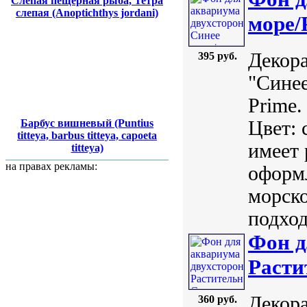
Слепая пещерная рыба, Тетра
слепая (Anoptichthys jordani)
море/
Декор
395 руб.
"Сине
Prime.
Цвет: 
Барбус вишневый (Puntius
titteya, barbus titteya, capoeta
имеет 
titteya)
на правах рекламы:
оформл
морско
подход
Фон д
Расти
Декор
360 руб.