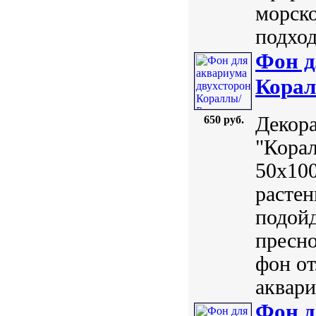
морско
подход
Фон д
Корал
Декор
650 руб.
"Корал
50х100
растен
подойд
пресно
фон от
аквари
Фон д