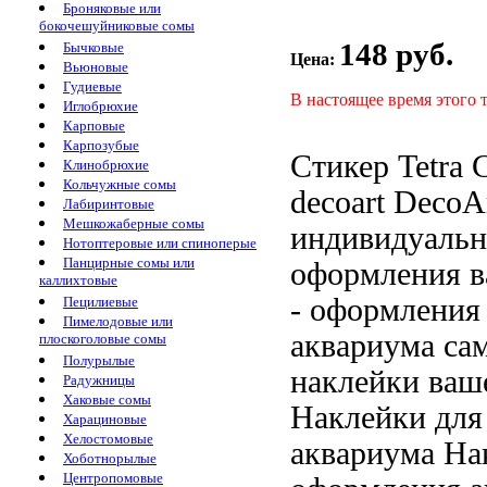
Броняковые или
бокочешуйниковые сомы
148 руб.
Бычковые
Цена:
Вьюновые
Гудиевые
В настоящее время этого 
Иглобрюхие
Карповые
Карпозубые
Стикер Tetra
С
Клинобрюхие
Кольчужные сомы
decoart
DecoArt
Лабиринтовые
Мешкожаберные сомы
индивидуальн
Нотоптеровые или спиноперые
Панцирные сомы или
оформления в
каллихтовые
-
оформления
Пецилиевые
Пимелодовые или
аквариума
сам
плоскоголовые сомы
Полурылые
наклейки
ваш
Радужницы
Хаковые сомы
Наклейки
для 
Харациновые
Хелостомовые
аквариума На
Хоботнорылые
Центропомовые