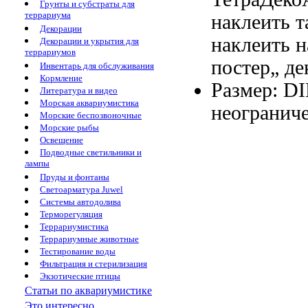
Грунты и субстраты для
террариума
наклеить
т
Декорации
наклеить 
Декорации и укрытия для
террариумов
постер„
де
Инвентарь для обслуживания
Кормление
Размер: D
Литература и видео
Морская аквариумистика
неогранич
Морские беспозвоночные
Морские рыбы
Освещение
Подводные светильники и
лампы
Пруды и фонтаны
Светоарматура Juwel
Системы автодолива
Терморегуляция
Террариумистика
Террариумные животные
Тестирование воды
Фильтрация и стерилизация
Экзотические птицы
Статьи по аквариумистике
Это интересно...