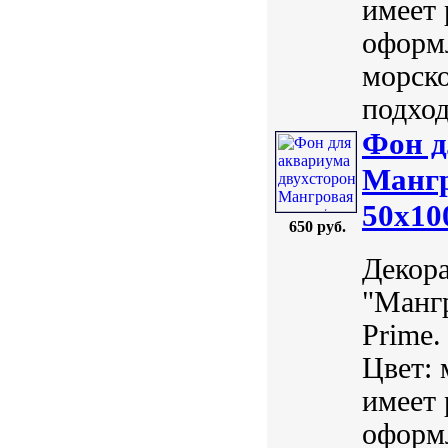
имеет 
оформл
морско
подход
Фон д
Мангр
50х10
650 руб.
Декор
"Манг
Prime.
Цвет: 
имеет 
оформл