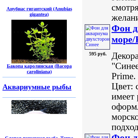
смотря
Анубиас гигантский (Anubias
gigantea)
желани
Фон д
море/
Декор
595 руб.
"Сине
Бакопа каролинская (Bасора
caroliniana)
Prime.
Цвет: 
Аквариумные рыбы
имеет 
оформл
морско
подход
Фон д