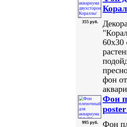
Корал
Декор
355 руб.
"Корал
60х30 
растен
подойд
пресно
фон от
аквари
Фон 
poster
Фон п
995 руб.