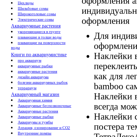
оформления а
Цихлиды
индивидуальн
Шильбовые сомы
Широкоголовые сомы
оформления
Электрические сомы
Аквариумные растения
укореняющиеся в грунте
Для индив
плавающие в толще воды
плавающие на поверхности
оформлени
воды
Наклейки 
Книги по аквариумистике
про аквариум
переклеит
аквариумные рыбки
аквариумные растения
как
для ле
дизайн аквариума
болезни аквариумных рыбок
bamboo са
террариум
Наклейки 
Аквариумный магазин
Аквариумная химия
всегда мож
Аквариумные беспозвоночные
Аквариумные растения
Наклейки 
Аквариумные рыбки
Аквариумы и тумбы
постера
те
Аэрация, озонирование и CO2
Внутренние помпы
ТетраДеко