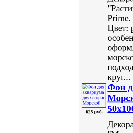
"Раст
Prime.
Цвет: 
особен
оформл
морско
подход
круг...
Фон д
Морск
50х10
625 руб.
Декор