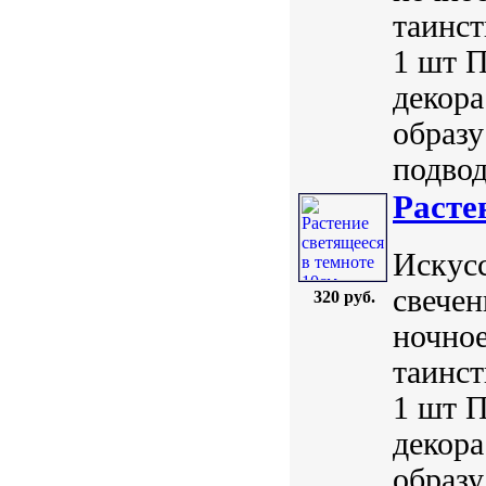
таинст
1 шт П
декора
образу
подвод
Расте
Искус
свечен
320 руб.
ночное
таинст
1 шт П
декора
образу