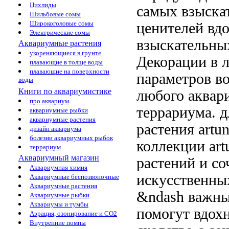
Цихлиды
самых взыска
Шильбовые сомы
Широкоголовые сомы
ценителей
вдо
Электрические сомы
взыскательны
Аквариумные растения
укореняющиеся в грунте
Декорации
в 
плавающие в толще воды
плавающие на поверхности
параметров в
воды
Книги по аквариумистике
любого аква
про аквариум
террариума.
д
аквариумные рыбки
аквариумные растения
растения artu
дизайн аквариума
болезни аквариумных рыбок
коллекции art
террариум
Аквариумный магазин
растений
и со
Аквариумная химия
искусственн
Аквариумные беспозвоночные
Аквариумные растения
&ndash важны
Аквариумные рыбки
Аквариумы и тумбы
помогут вдох
Аэрация, озонирование и CO2
Внутренние помпы