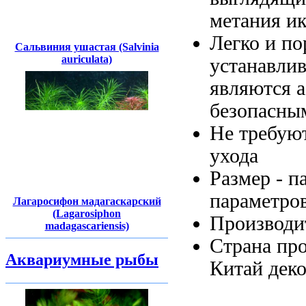
метания и
Легко и
по
Сальвиния ушастая (Salvinia
auriculata)
устанавли
являются 
безопасны
Не требую
ухода
Размер -
п
параметро
Лагаросифон мадагаскарский
(Lagarosiphon
Производи
madagascariensis)
Страна пр
Аквариумные рыбы
Китай
деко