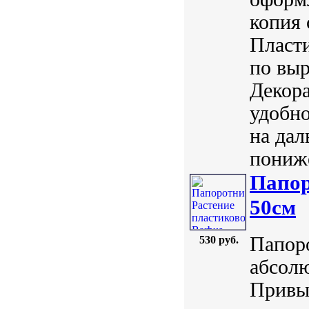
копия 
Пласти
по выр
Декора
удобно
на дал
пониже
Папор
50см
Папоро
530 руб.
абсол
Привы