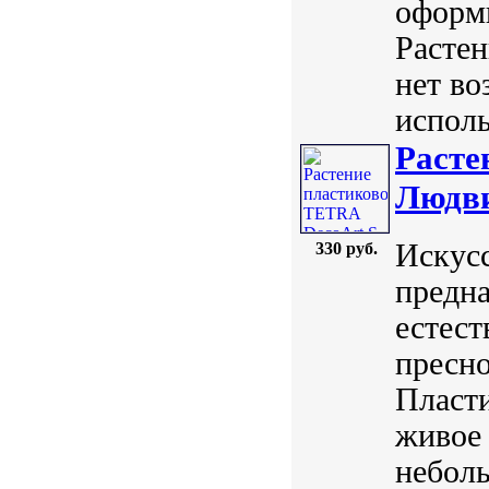
оформи
Растен
нет во
исполь
Расте
Людви
Искус
330 руб.
предна
естест
пресно
Пласт
живое 
небол