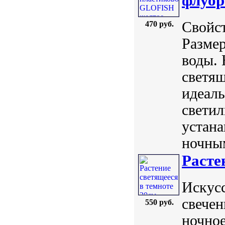
флуор
Свойст
470 руб.
Размер
воды. 
светя
идеаль
светил
устана
ночным
Расте
Искус
свечен
550 руб.
ночное