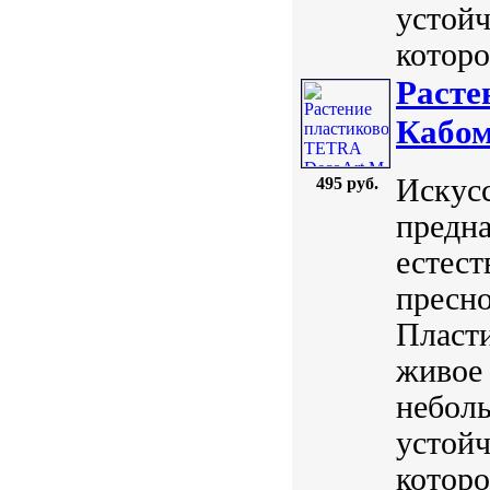
устойч
которо
Расте
Кабом
Искус
495 руб.
предна
естест
пресно
Пласт
живое 
небол
устойч
которо