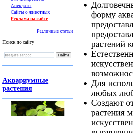
Долговечн
Анекдоты
Сайты о животных
форму
акв
Реклама на сайте
предостав
Различные статьи
предостав
растений 
Поиск по сайту
Естествен
искусстве
возможнос
Аквариумные
Для испол
растения
любых
люб
Создают о
растения
м
искусстве
выглядящи