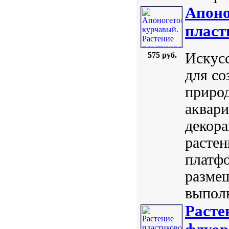
Апоно
пласт
Искусс
575 руб.
для со
природ
аквари
декор
растен
платфо
размещ
выполн
Расте