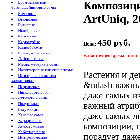
Композици
Броняковые или
бокочешуйниковые сомы
Бычковые
ArtUniq, 2
Вьюновые
Гудиевые
Иглобрюхие
Карповые
450 руб.
Карпозубые
Цена:
Клинобрюхие
Кольчужные сомы
В настоящее время этого 
Лабиринтовые
Мешкожаберные сомы
Нотоптеровые или спиноперые
Растения и
де
Панцирные сомы или
каллихтовые
&ndash важн
Пецилиевые
Пимелодовые или
даже самых в
плоскоголовые сомы
важный атри
Полурылые
Радужницы
даже самых
л
Хаковые сомы
Харациновые
композиции,
Хелостомовые
Хоботнорылые
порадует даж
Центропомовые