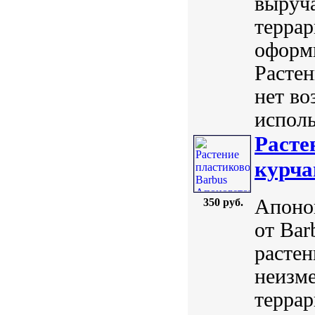
выруч
терра
оформи
Растен
нет во
исполь
Расте
курча
Апоног
350 руб.
от Ba
растен
неизм
терра