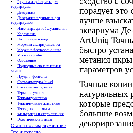
сходство с
со
Грунты и субстраты для
террариума
порадует
это 
Декорации
Декорации и укрытия для
лучше
взыска
террариумов
аквариума
Де
Инвентарь для обслуживания
Кормление
ArtUniq
Точны
Литература и видео
Морская аквариумистика
быстро устан
Морские беспозвоночные
Морские рыбы
метания икры
Освещение
Подводные светильники и
параметров
у
лампы
Пруды и фонтаны
Точные копи
Светоарматура Juwel
Системы автодолива
натуральных 
Терморегуляция
Террариумистика
которые пред
Террариумные животные
Тестирование воды
большие воз
Фильтрация и стерилизация
Экзотические птицы
декорировани
Статьи по аквариумистике
Это интересно...