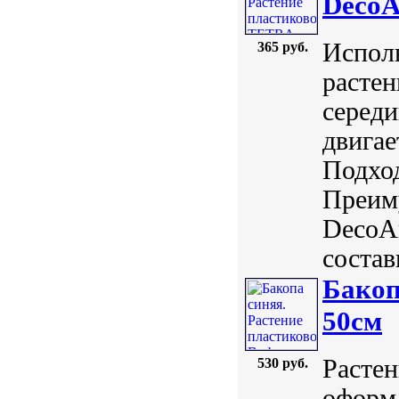
DecoA
Исполь
365 руб.
растен
середи
двигае
Подход
Преиму
DecoAr
состав
Бакоп
50см
Растен
530 руб.
оформл