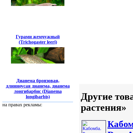
Гурами жемчужный
(Trichogaster leeri)
Дианема бронзовая,
длинноусая дианема, дианема
лонгибарбис (Dianema
Другие тов
longibarbis)
растения»
на правах рекламы:
Кабом