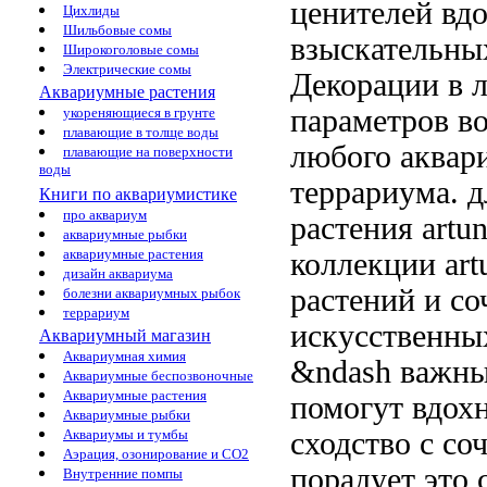
ценителей
вдо
Цихлиды
Шильбовые сомы
взыскательны
Широкоголовые сомы
Электрические сомы
Декорации
в 
Аквариумные растения
параметров в
укореняющиеся в грунте
плавающие в толще воды
любого аква
плавающие на поверхности
воды
террариума.
д
Книги по аквариумистике
про аквариум
растения artu
аквариумные рыбки
аквариумные растения
коллекции art
дизайн аквариума
растений
и со
болезни аквариумных рыбок
террариум
искусственн
Аквариумный магазин
Аквариумная химия
&ndash важны
Аквариумные беспозвоночные
Аквариумные растения
помогут вдох
Аквариумные рыбки
сходство с
со
Аквариумы и тумбы
Аэрация, озонирование и CO2
порадует
это 
Внутренние помпы