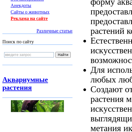
форму
акв
Анекдоты
предостав
Сайты о животных
Реклама на сайте
предостав
растений 
Различные статьи
Естествен
Поиск по сайту
искусстве
возможнос
Для испол
любых
люб
Аквариумные
растения
Создают о
растения
м
искусстве
выглядящи
метания и