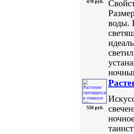
Свойст
470 руб.
Размер
воды. 
светя
идеаль
светил
устана
ночным
Расте
Искус
свечен
550 руб.
ночное
таинст