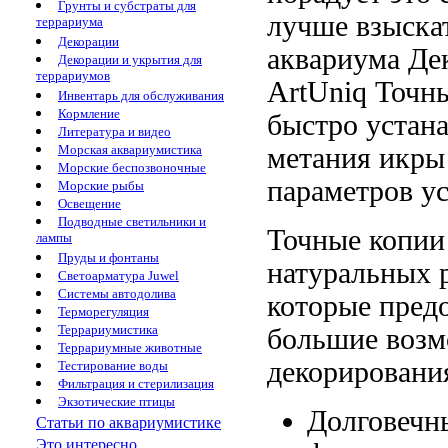
Грунты и субстраты для
лучше
взыска
террариума
Декорации
аквариума
Де
Декорации и укрытия для
террариумов
ArtUniq
Точны
Инвентарь для обслуживания
Кормление
быстро устан
Литература и видео
метания икры
Морская аквариумистика
Морские беспозвоночные
параметров
у
Морские рыбы
Освещение
Подводные светильники и
Точные копи
лампы
Пруды и фонтаны
натуральных 
Светоарматура Juwel
Системы автодолива
которые пред
Терморегуляция
Террариумистика
большие воз
Террариумные животные
декорировани
Тестирование воды
Фильтрация и стерилизация
Экзотические птицы
Долговечн
Статьи по аквариумистике
Это интересно...