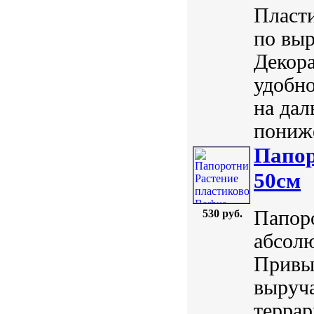
Пласти
по выр
Декора
удобно
на дал
пониже
Папор
50см
Папоро
530 руб.
абсол
Привы
выруч
терра