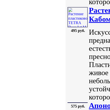
которо
Расте
Кабом
Искус
495 руб.
предна
естест
пресно
Пласт
живое 
небол
устойч
которо
Апоно
575 руб.