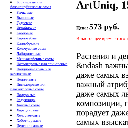
ArtUniq, 1
Броняковые или
бокочешуйниковые сомы
Бычковые
Вьюновые
Гудиевые
573 руб.
Цена:
Иглобрюхие
Карповые
В настоящее время этого 
Карпозубые
Клинобрюхие
Кольчужные сомы
Растения и
де
Лабиринтовые
Мешкожаберные сомы
&ndash важн
Нотоптеровые или спиноперые
Панцирные сомы или
даже самых в
каллихтовые
Пецилиевые
важный атри
Пимелодовые или
плоскоголовые сомы
даже самых
л
Полурылые
Радужницы
композиции,
Хаковые сомы
порадует даж
Харациновые
Хелостомовые
самых взыска
Хоботнорылые
Центропомовые