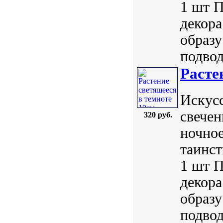
1 шт П
декора
образу
подвод
Расте
Искус
свечен
320 руб.
ночное
таинст
1 шт П
декора
образу
подвод