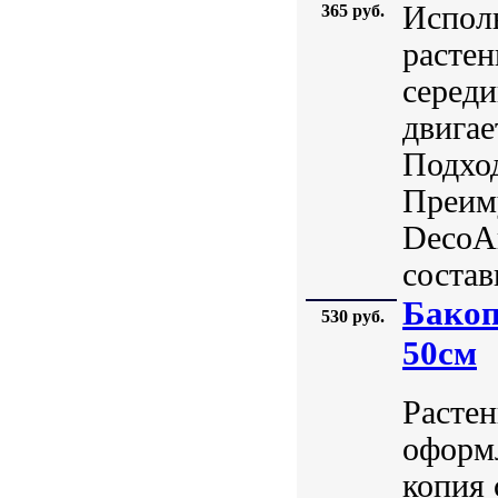
Исполь
365 руб.
растен
середи
двигае
Подход
Преиму
DecoAr
состав
Бакоп
530 руб.
50см
Растен
оформл
копия 