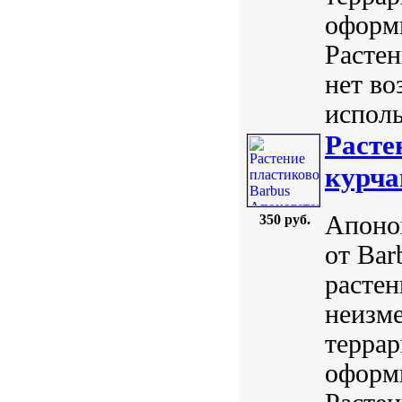
оформи
Растен
нет во
исполь
Расте
курча
Апоног
350 руб.
от Ba
растен
неизм
терра
оформи