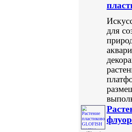
пласт
Искусс
для со
природ
аквари
декор
растен
платфо
размещ
выполн
Расте
флуор