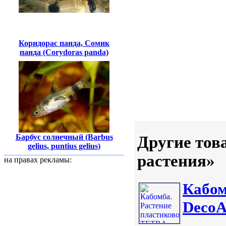
Коридорас панда, Сомик
панда (Corydoras panda)
Барбус солнечный (Barbus
Другие тов
gelius, puntius gelius)
растения»
на правах рекламы:
Кабом
DecoA