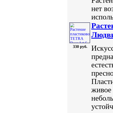
Растен
нет во
исполь
Расте
Людви
Искус
330 руб.
предна
естест
пресно
Пласт
живое 
небол
устойч