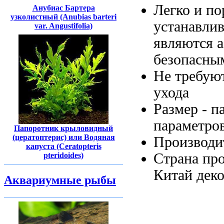
Легко и
по
Анубиас Бартера
узколистный (Anubias barteri
устанавли
var. Angustifolia)
являются 
безопасны
Не требую
ухода
Размер -
п
параметро
Папоротник крыловидный
(цератоптерис) или Водяная
Производи
капуста (Ceratopteris
Страна пр
pteridoides)
Китай
деко
Аквариумные рыбы