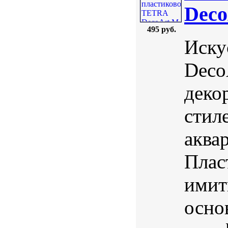
Deco
495 руб.
Иску
Deco
деко
стил
аква
Плас
имит
осно