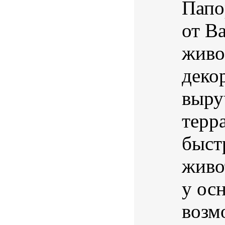
Папо
от B
живо
деко
выру
терр
быст
живо
у осн
возм