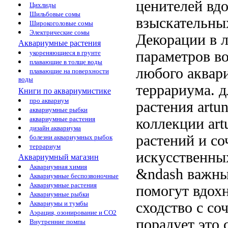
ценителей
вдо
Цихлиды
Шильбовые сомы
взыскательны
Широкоголовые сомы
Электрические сомы
Декорации
в 
Аквариумные растения
параметров в
укореняющиеся в грунте
плавающие в толще воды
любого аква
плавающие на поверхности
воды
террариума.
д
Книги по аквариумистике
про аквариум
растения artu
аквариумные рыбки
аквариумные растения
коллекции art
дизайн аквариума
растений
и со
болезни аквариумных рыбок
террариум
искусственн
Аквариумный магазин
Аквариумная химия
&ndash важны
Аквариумные беспозвоночные
Аквариумные растения
помогут вдох
Аквариумные рыбки
сходство с
со
Аквариумы и тумбы
Аэрация, озонирование и CO2
порадует
это 
Внутренние помпы