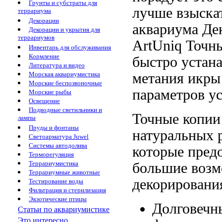
Грунты и субстраты для
лучше
взыска
террариума
Декорации
аквариума
Де
Декорации и укрытия для
террариумов
ArtUniq
Точны
Инвентарь для обслуживания
Кормление
быстро устан
Литература и видео
метания икры
Морская аквариумистика
Морские беспозвоночные
параметров
у
Морские рыбы
Освещение
Подводные светильники и
Точные копи
лампы
Пруды и фонтаны
натуральных 
Светоарматура Juwel
Системы автодолива
которые пред
Терморегуляция
Террариумистика
большие воз
Террариумные животные
декорировани
Тестирование воды
Фильтрация и стерилизация
Экзотические птицы
Долговечн
Статьи по аквариумистике
Это интересно...