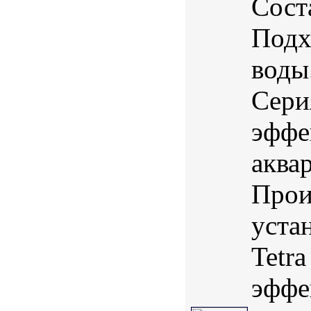
Соста
Подх
воды
Сери
эффе
аква
Прои
уста
Tetr
эффек