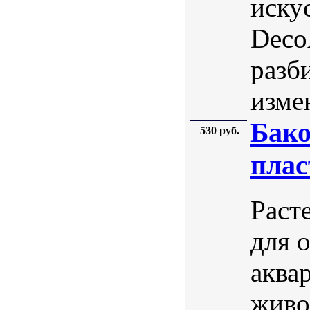
иску
DecoA
разб
изме
Бако
530 руб.
плас
Раст
для 
аква
живо