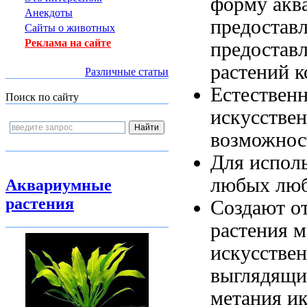
форму
акв
Анекдоты
предостав
Сайты о животных
Реклама на сайте
предостав
растений 
Различные статьи
Естествен
Поиск по сайту
искусстве
возможнос
Для испол
любых
люб
Аквариумные
растения
Создают о
растения
м
искусстве
выглядящи
метания и