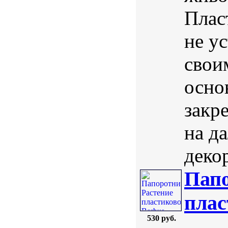
Плас
не у
свои
осно
закре
на д
деко
Папо
плас
530 руб.