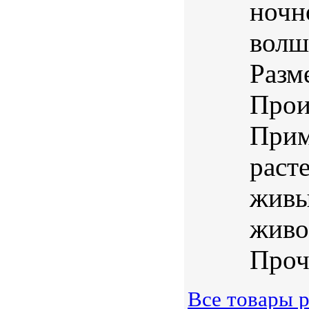
ночн
волш
Разм
Прои
Прим
раст
живы
живо
Проч
Все товары р