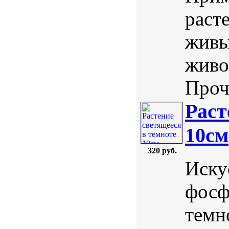
раст
живы
живо
Проч
Раст
10см
320 руб.
Иску
фосф
темн