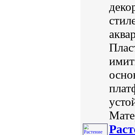
деко
стил
аква
Плас
имит
осно
плат
усто
Мате
Раст