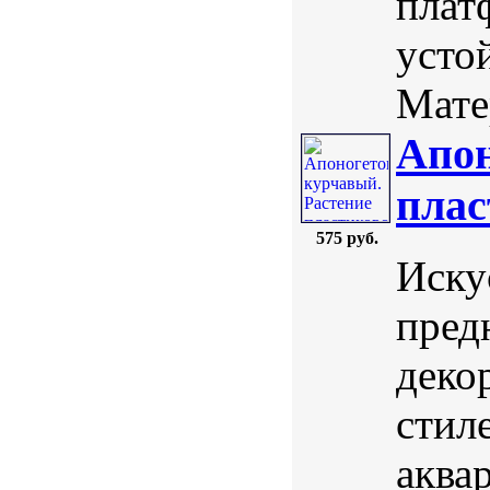
плат
усто
Мате
Апон
плас
575 руб.
Иску
пред
деко
стил
аква