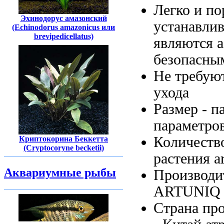
Легко и
по
Эхинодорус амазонский
устанавли
(Echinodorus amazonicus или
brevipedicellatus)
являются 
безопасны
Не требую
ухода
Размер -
п
параметро
Количеств
Криптокорина Беккетта
(Cryptocoryne becketii)
растения a
Аквариумные рыбы
Производи
ARTUNIQ
Страна пр