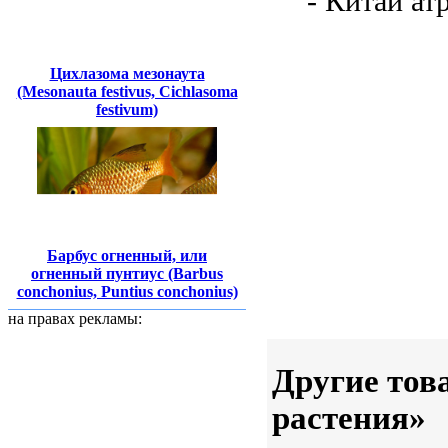
- Китай
ат
Цихлазома мезонаута
(Mesonauta festivus, Cichlasoma
festivum)
Барбус огненный, или
огненный пунтиус (Barbus
conchonius, Puntius conchonius)
на правах рекламы:
Другие тов
растения»