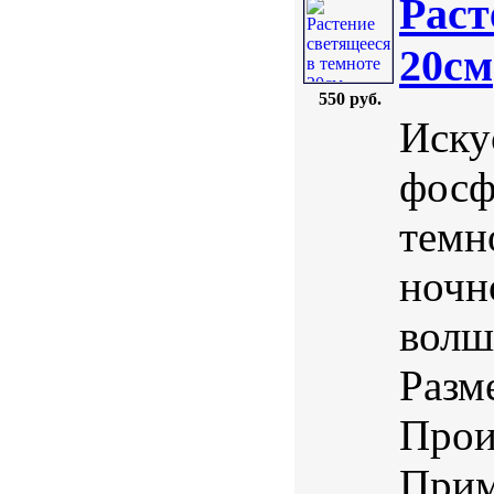
Раст
20см
550 руб.
Иску
фосф
темн
ночн
волш
Разм
Прои
Прим