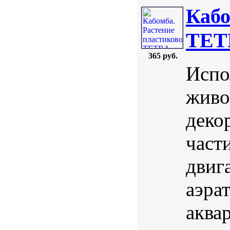
Кабо
TETR
365 руб.
Испо
живо
деко
част
двига
аэра
аква