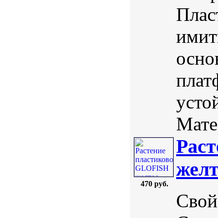
Плас
имит
осно
плат
усто
Мате
Раст
желт
470 руб.
Свой