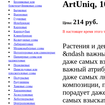
ArtUniq, 1
Броняковые или
бокочешуйниковые сомы
Бычковые
Вьюновые
Гудиевые
214 руб.
Цена:
Иглобрюхие
Карповые
В настоящее время этого 
Карпозубые
Клинобрюхие
Кольчужные сомы
Растения и
де
Лабиринтовые
Мешкожаберные сомы
&ndash важн
Нотоптеровые или спиноперые
Панцирные сомы или
даже самых в
каллихтовые
Пецилиевые
важный атри
Пимелодовые или
плоскоголовые сомы
даже самых
л
Полурылые
Радужницы
композиции,
Хаковые сомы
порадует даж
Харациновые
Хелостомовые
самых взыска
Хоботнорылые
Центропомовые