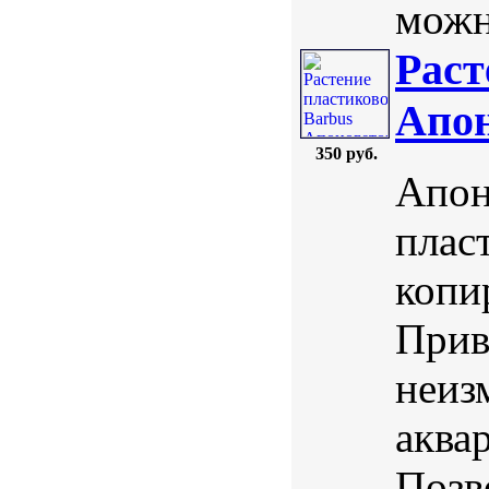
можн
Раст
Апон
350 руб.
Апон
плас
копи
Прив
неиз
аква
Позв