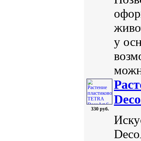
офор
живо
у осн
возм
можн
Раст
Deco
330 руб.
Иску
Deco