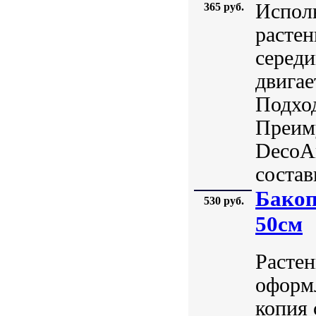
Исполь
365 руб.
растен
середи
двигае
Подход
Преиму
DecoAr
состав
Бакоп
530 руб.
50см
Растен
оформл
копия 