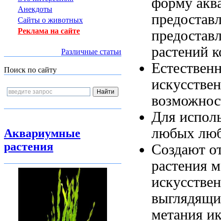
форму
акв
Анекдоты
предостав
Сайты о животных
Реклама на сайте
предостав
растений 
Различные статьи
Естествен
Поиск по сайту
искусстве
возможнос
Для испол
любых
люб
Аквариумные
растения
Создают о
растения
м
искусстве
выглядящи
метания и