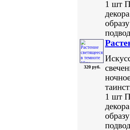
1 шт П
декора
образу
подвод
Расте
Искус
свечен
320 руб.
ночное
таинст
1 шт П
декора
образу
подвод