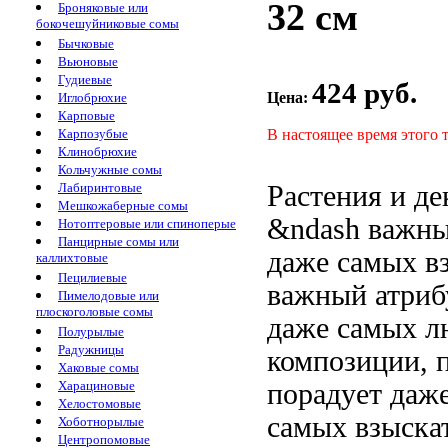
32 см
Броняковые или
бокочешуйниковые сомы
Бычковые
Вьюновые
Гудиевые
424 руб.
Цена:
Иглобрюхие
Карповые
В настоящее время этого 
Карпозубые
Клинобрюхие
Кольчужные сомы
Растения и
де
Лабиринтовые
Мешкожаберные сомы
&ndash важн
Нотоптеровые или спиноперые
Панцирные сомы или
даже самых в
каллихтовые
Пецилиевые
важный атри
Пимелодовые или
плоскоголовые сомы
даже самых
л
Полурылые
Радужницы
композиции,
Хаковые сомы
порадует даж
Харациновые
Хелостомовые
самых взыска
Хоботнорылые
Центропомовые