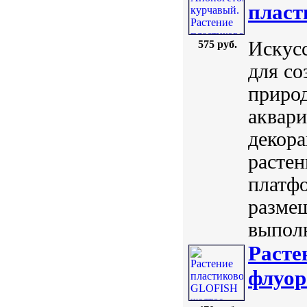
пласт
Искусс
575 руб.
для со
природ
аквари
декор
растен
платфо
размещ
выполн
Расте
флуор