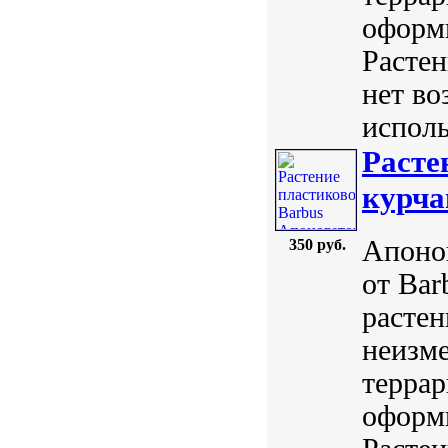
оформи
Растен
нет во
исполь
Расте
курча
Апоног
350 руб.
от Ba
растен
неизм
терра
оформи