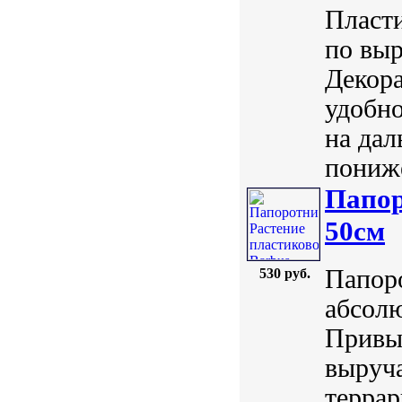
Пласти
по выр
Декора
удобно
на дал
пониже
Папор
50см
Папоро
530 руб.
абсол
Привы
выруч
терра