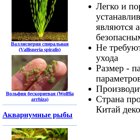
Легко и
по
устанавли
являются 
безопасны
Валлиснерия спиральная
Не требую
(Vallisneria spiralis)
ухода
Размер -
п
параметро
Производи
Вольфия бескорневая (Wolffia
Страна пр
arrhiza)
Китай
деко
Аквариумные рыбы