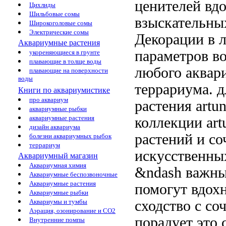
ценителей
вдо
Цихлиды
Шильбовые сомы
взыскательны
Широкоголовые сомы
Электрические сомы
Декорации
в 
Аквариумные растения
параметров в
укореняющиеся в грунте
плавающие в толще воды
любого аква
плавающие на поверхности
воды
террариума.
д
Книги по аквариумистике
про аквариум
растения artu
аквариумные рыбки
аквариумные растения
коллекции art
дизайн аквариума
растений
и со
болезни аквариумных рыбок
террариум
искусственн
Аквариумный магазин
Аквариумная химия
&ndash важны
Аквариумные беспозвоночные
Аквариумные растения
помогут вдох
Аквариумные рыбки
сходство с
со
Аквариумы и тумбы
Аэрация, озонирование и CO2
порадует
это 
Внутренние помпы