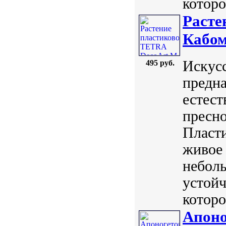
которо
Расте
Кабом
Искус
495 руб.
предна
естест
пресно
Пласт
живое 
небол
устойч
которо
Апоно