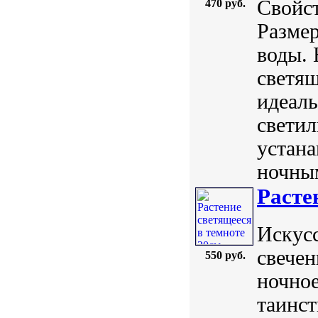
Свойст
470 руб.
Размер
воды. 
светя
идеаль
светил
устана
ночным
Расте
Искус
свечен
550 руб.
ночное
таинст