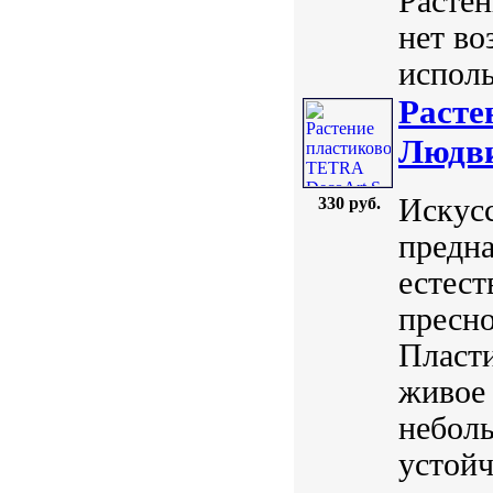
Растен
нет во
исполь
Расте
Людви
Искус
330 руб.
предна
естест
пресно
Пласт
живое 
небол
устойч