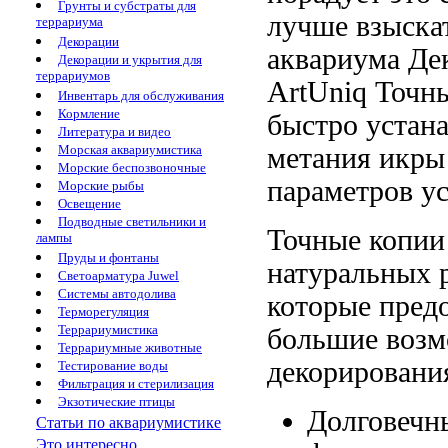
Грунты и субстраты для
лучше
взыска
террариума
Декорации
аквариума
Де
Декорации и укрытия для
террариумов
ArtUniq
Точны
Инвентарь для обслуживания
Кормление
быстро устан
Литература и видео
метания икры
Морская аквариумистика
Морские беспозвоночные
параметров
у
Морские рыбы
Освещение
Подводные светильники и
Точные копи
лампы
Пруды и фонтаны
натуральных 
Светоарматура Juwel
Системы автодолива
которые пред
Терморегуляция
Террариумистика
большие воз
Террариумные животные
декорировани
Тестирование воды
Фильтрация и стерилизация
Экзотические птицы
Долговечн
Статьи по аквариумистике
Это интересно...