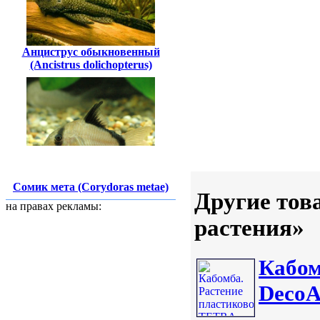
Анциструс обыкновенный
(Ancistrus dolichopterus)
Сомик мета (Corydoras metae)
Другие тов
на правах рекламы:
растения»
Кабом
DecoA