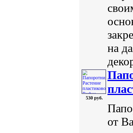
свои
осно
закре
на д
деко
Папо
плас
530 руб.
Папо
от B