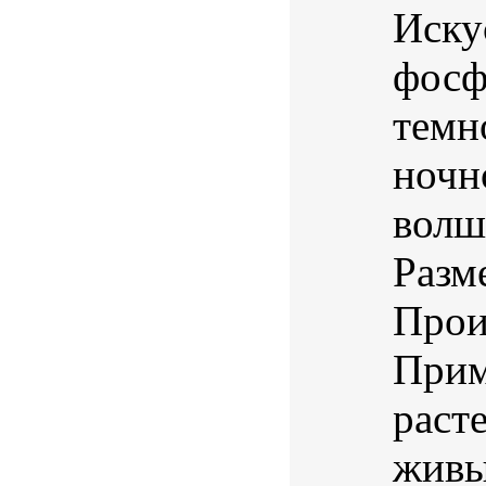
Иску
фосф
темн
ночн
волш
Разм
Прои
Прим
раст
живы