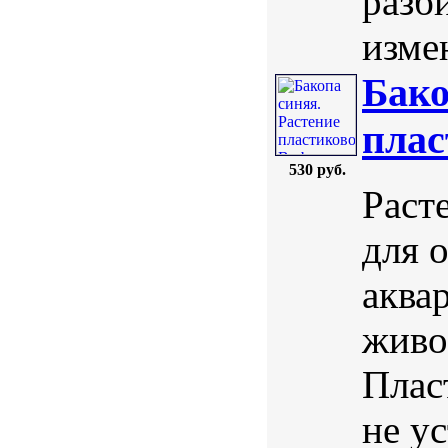
разб
изме
Бако
плас
530 руб.
Раст
для 
аква
живо
Плас
не у