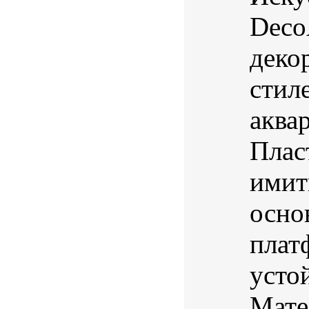
Deco
деко
стил
аква
Плас
имит
осно
плат
усто
Мате