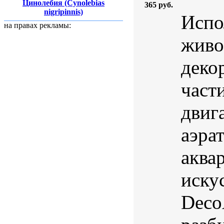
Цинолебия (Cynolebias
365 руб.
nigripinnis)
Испо
на правах рекламы:
живо
деко
част
двига
аэра
аква
иску
DecoA