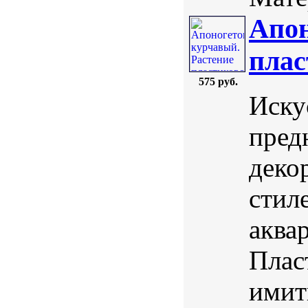
Апон
плас
575 руб.
Иску
пред
деко
стил
аква
Плас
имит