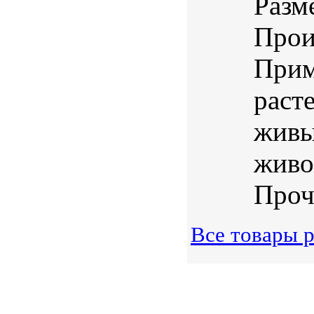
Разм
Прои
Прим
раст
живы
живо
Проч
Все товары р