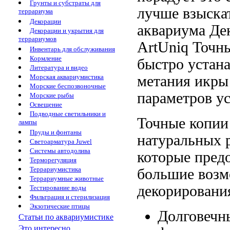
Грунты и субстраты для
лучше
взыска
террариума
Декорации
аквариума
Де
Декорации и укрытия для
террариумов
ArtUniq
Точны
Инвентарь для обслуживания
Кормление
быстро устан
Литература и видео
метания икры
Морская аквариумистика
Морские беспозвоночные
параметров
у
Морские рыбы
Освещение
Подводные светильники и
Точные копи
лампы
Пруды и фонтаны
натуральных 
Светоарматура Juwel
Системы автодолива
которые пред
Терморегуляция
Террариумистика
большие воз
Террариумные животные
декорировани
Тестирование воды
Фильтрация и стерилизация
Экзотические птицы
Долговечн
Статьи по аквариумистике
Это интересно...