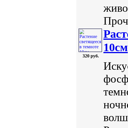
живо
Проч
Раст
10см
320 руб.
Иску
фосф
темн
ночн
волш