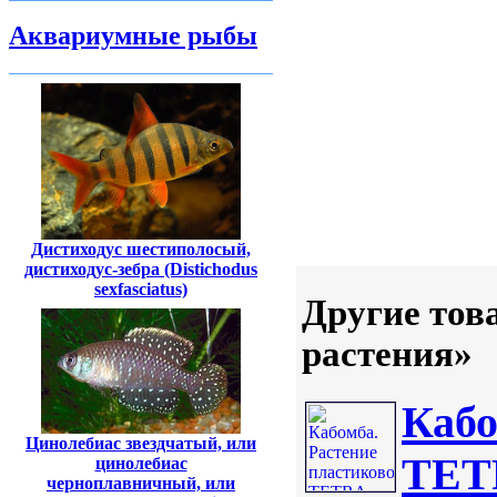
Аквариумные рыбы
Дистиходус шестиполосый,
дистиходус-зебра (Distichodus
sexfasciatus)
Другие тов
растения»
Кабо
Цинолебиас звездчатый, или
TETR
цинолебиас
черноплавничный, или