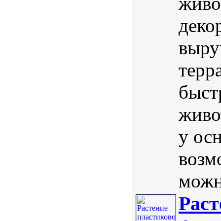
живо
деко
выру
терр
быст
живо
у осн
возм
можн
Раст