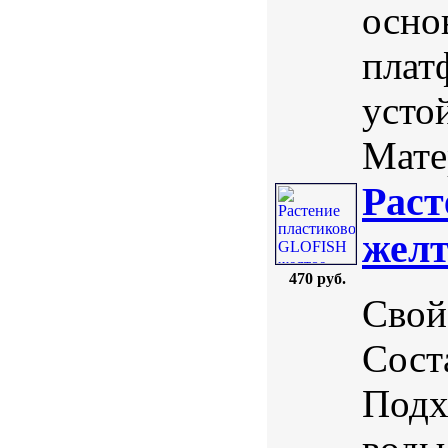
осно
плат
усто
Мате
Раст
желт
470 руб.
Свой
Соста
Подх