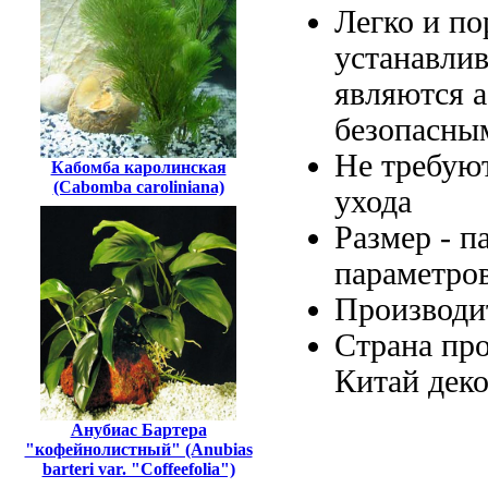
Легко и
по
устанавли
являются 
безопасны
Не требую
Кабомба каролинская
(Cabomba caroliniana)
ухода
Размер -
п
параметро
Производи
Страна пр
Китай
деко
Анубиас Бартера
"кофейнолистный" (Anubias
barteri var. "Coffeefolia")