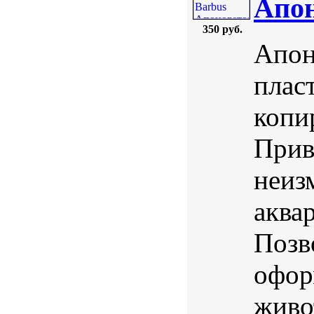
Апон
350 руб.
Апон
плас
копи
Прив
неиз
аква
Позв
офор
живо