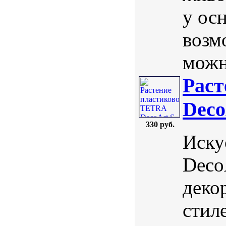
у осн
возм
можн
Раст
Deco
330 руб.
Иску
Deco
деко
стил