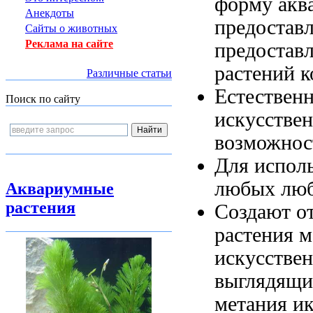
форму
акв
Анекдоты
предостав
Сайты о животных
Реклама на сайте
предостав
растений 
Различные статьи
Естествен
Поиск по сайту
искусстве
возможнос
Для испол
любых
люб
Аквариумные
растения
Создают о
растения
м
искусстве
выглядящи
метания и