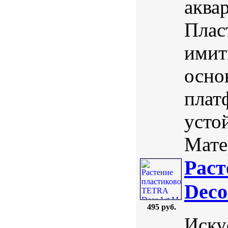
аква
Плас
имит
осно
плат
усто
Мате
Раст
Deco
495 руб.
Иску