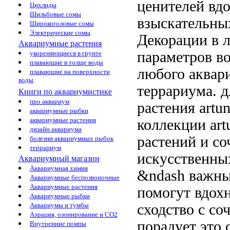
ценителей
вдо
Цихлиды
Шильбовые сомы
взыскательны
Широкоголовые сомы
Электрические сомы
Декорации
в 
Аквариумные растения
параметров в
укореняющиеся в грунте
плавающие в толще воды
любого аква
плавающие на поверхности
воды
террариума.
д
Книги по аквариумистике
про аквариум
растения artu
аквариумные рыбки
аквариумные растения
коллекции art
дизайн аквариума
растений
и со
болезни аквариумных рыбок
террариум
искусственн
Аквариумный магазин
Аквариумная химия
&ndash важны
Аквариумные беспозвоночные
Аквариумные растения
помогут вдох
Аквариумные рыбки
сходство с
со
Аквариумы и тумбы
Аэрация, озонирование и CO2
порадует
это 
Внутренние помпы