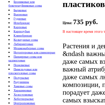
пластиков
Броняковые или
бокочешуйниковые сомы
Бычковые
Вьюновые
Гудиевые
735 руб.
Цена:
Иглобрюхие
Карповые
В настоящее время этого 
Карпозубые
Клинобрюхие
Кольчужные сомы
Растения и
де
Лабиринтовые
Мешкожаберные сомы
&ndash важн
Нотоптеровые или спиноперые
Панцирные сомы или
даже самых в
каллихтовые
Пецилиевые
важный атри
Пимелодовые или
плоскоголовые сомы
даже самых
л
Полурылые
Радужницы
композиции,
Хаковые сомы
порадует даж
Харациновые
Хелостомовые
самых взыска
Хоботнорылые
Центропомовые