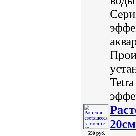
воды
Сери
эффе
аква
Прои
уста
Tetr
эффек
Раст
20см
550 руб.