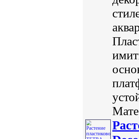
стил
аква
Плас
имит
осно
плат
усто
Мате
Раст