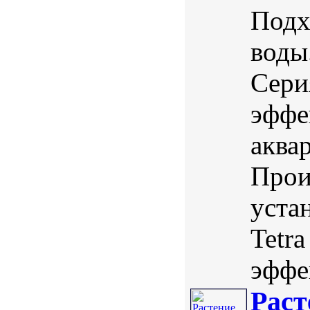
Подх
воды
Сери
эффе
аква
Прои
уста
Tetr
эффек
Раст