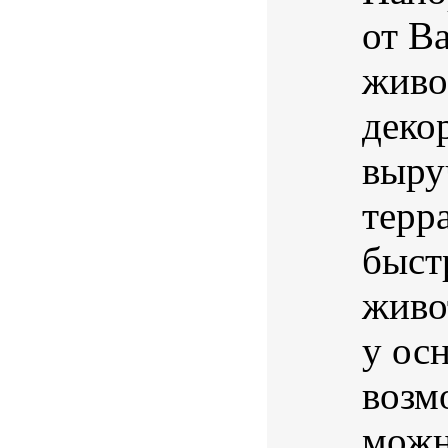
от B
живо
деко
выру
терр
быст
живо
у осн
возм
можн