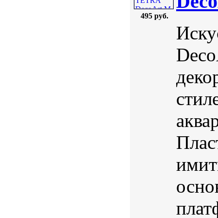
Deco
495 руб.
Иску
Deco
деко
стил
аква
Плас
имит
осно
плат