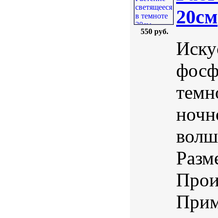
20см
550 руб.
Иску
фосф
темн
ночн
волш
Разм
Прои
Прим