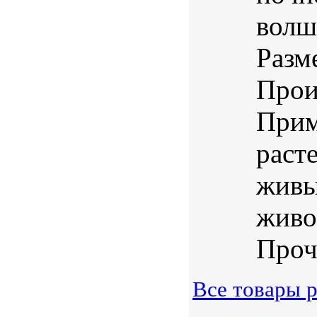
волш
Разм
Прои
Прим
раст
живы
живо
Проч
Все товары р