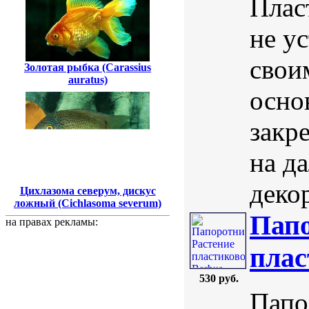
Плас
не у
свои
Золотая рыбка (Carassius
auratus)
осно
закре
на д
деко
Цихлазома северум, дискус
ложный (Cichlasoma severum)
Папо
на правах рекламы:
плас
530 руб.
Папо