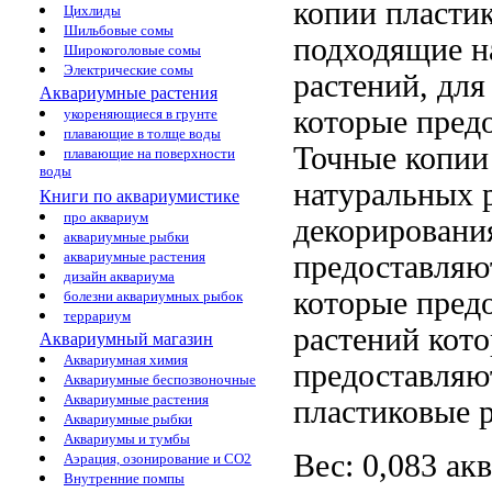
копии
пласти
Цихлиды
Шильбовые сомы
подходящие
н
Широкоголовые сомы
Электрические сомы
растений,
для
Аквариумные растения
которые пред
укореняющиеся в грунте
плавающие в толще воды
Точные копии
плавающие на поверхности
воды
натуральных 
Книги по аквариумистике
про аквариум
декорировани
аквариумные рыбки
аквариумные растения
предоставляю
дизайн аквариума
которые пред
болезни аквариумных рыбок
террариум
растений кот
Аквариумный магазин
Аквариумная химия
предоставляю
Аквариумные беспозвоночные
Аквариумные растения
пластиковые 
Аквариумные рыбки
Аквариумы и тумбы
Вес: 0,083
ак
Аэрация, озонирование и CO2
Внутренние помпы