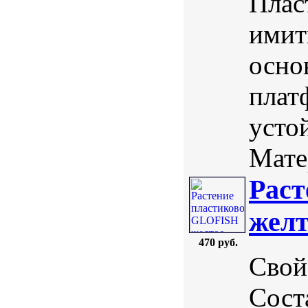
Плас
имит
осно
плат
усто
Мате
Раст
желт
470 руб.
Свой
Соста