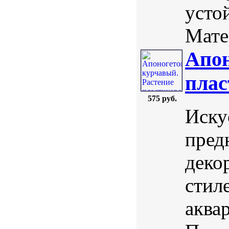
усто
Мате
Апон
плас
575 руб.
Иску
пред
деко
стил
аква