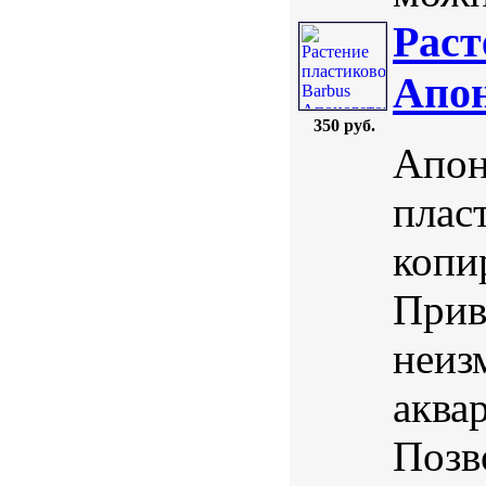
Раст
Апон
350 руб.
Апон
плас
копи
Прив
неиз
аква
Позв