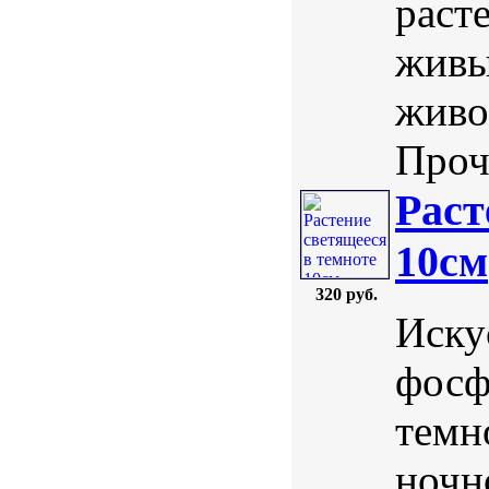
раст
живы
живо
Проч
Раст
10см
320 руб.
Иску
фосф
темн
ночн