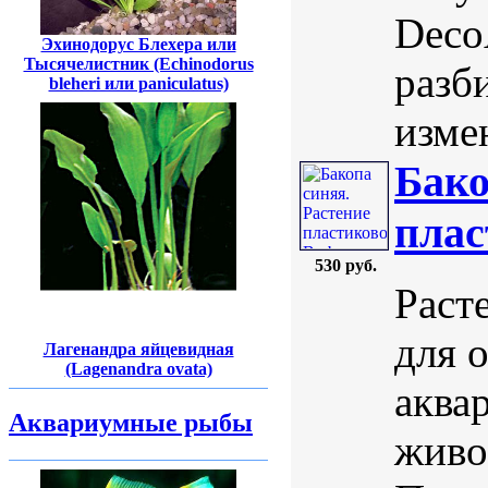
DecoA
Эхинодорус Блехера или
Тысячелистник (Echinodorus
разб
bleheri или paniculatus)
изме
Бако
плас
530 руб.
Раст
для 
Лагенандра яйцевидная
(Lagenandra ovata)
аква
Аквариумные рыбы
живо