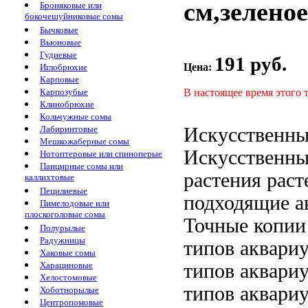
см,зеленое
Броняковые или
бокочешуйниковые сомы
Бычковые
Вьюновые
Гудиевые
191 руб.
Цена:
Иглобрюхие
Карповые
В настоящее время этого 
Карпозубые
Клинобрюхие
Кольчужные сомы
Искусственны
Лабиринтовые
Мешкожаберные сомы
Искусственны
Нотоптеровые или спиноперые
Панцирные сомы или
растения
раст
каллихтовые
Пецилиевые
подходящие
а
Пимелодовые или
плоскоголовые сомы
Точные копии
Полурылые
Радужницы
типов аквари
Хаковые сомы
типов аквари
Харациновые
Хелостомовые
типов аквари
Хоботнорылые
Центропомовые