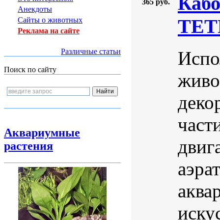
Кабо
365 руб.
Анекдоты
TETR
Сайты о животных
Реклама на сайте
Различные статьи
Испо
Поиск по сайту
живо
деко
част
Аквариумные
двига
растения
аэра
аква
иску