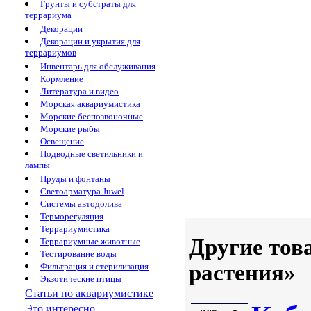
Грунты и субстраты для
террариума
Декорации
Декорации и укрытия для
террариумов
Инвентарь для обслуживания
Кормление
Литература и видео
Морская аквариумистика
Морские беспозвоночные
Морские рыбы
Освещение
Подводные светильники и
лампы
Пруды и фонтаны
Светоарматура Juwel
Системы автодолива
Терморегуляция
Террариумистика
Другие тов
Террариумные животные
Тестирование воды
растения»
Фильтрация и стерилизация
Экзотические птицы
Статьи по аквариумистике
Это интересно...