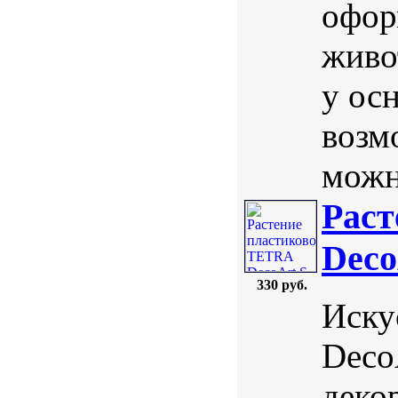
офор
живо
у осн
возм
можн
Раст
Deco
330 руб.
Иску
Deco
деко