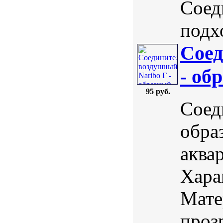
Соед
подхо
Соед
- об
95 руб.
Соед
обра
аква
Хара
Мате
проз