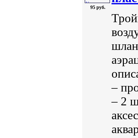
95 руб.
Трой
возд
шлан
аэра
опис
– пр
– 2 
аксе
аква