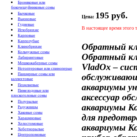
Броняковые или
бокочешуйниковые сомы
195 руб.
Бычковые
Цена:
Вьюновые
Гудиевые
В настоящее время этого 
Иглобрюхие
Карповые
Карпозубые
Обратный к
Клинобрюхие
Кольчужные сомы
Обратный кл
Лабиринтовые
Мешкожаберные сомы
VladOx –
сис
Нотоптеровые или спиноперые
Панцирные сомы или
обслуживаю
каллихтовые
аквариумы
ун
Пецилиевые
Пимелодовые или
аксессуар
об
плоскоголовые сомы
Полурылые
аквариумы 
Радужницы
Хаковые сомы
для предотв
Харациновые
Хелостомовые
аквариумы 
Хоботнорылые
Центропомовые