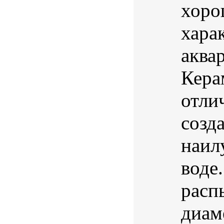
хоро
хара
аква
Кера
отли
созд
наил
воде
расп
диаме