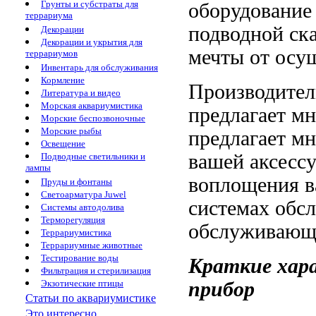
Грунты и субстраты для
оборудовани
террариума
подводной ск
Декорации
Декорации и укрытия для
мечты
от осу
террариумов
Инвентарь для обслуживания
Кормление
Производител
Литература и видео
Морская аквариумистика
предлагает
мн
Морские беспозвоночные
Морские рыбы
предлагает м
Освещение
вашей
аксесс
Подводные светильники и
лампы
воплощения 
Пруды и фонтаны
Светоарматура Juwel
системах об
Системы автодолива
Терморегуляция
обслуживающ
Террариумистика
Террариумные животные
Тестирование воды
Краткие хар
Фильтрация и стерилизация
прибор
Экзотические птицы
Статьи по аквариумистике
Это интересно...