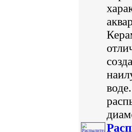
хара
аква
Кера
отли
созд
наил
воде
расп
диаме
Расп