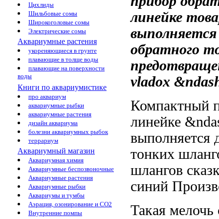
прибор
обрат
Цихлиды
линейке това
Шильбовые сомы
Широкоголовые сомы
выполняется
Электрические сомы
Аквариумные растения
обратного т
укореняющиеся в грунте
плавающие в толще воды
предотвраще
плавающие на поверхности
воды
vladox &ndas
Книги по аквариумистике
про аквариум
Компактный 
аквариумные рыбки
аквариумные растения
линейке
&nda
дизайн аквариума
болезни аквариумных рыбок
выполняется
террариум
тонких шланг
Аквариумный магазин
Аквариумная химия
шлангов
сказ
Аквариумные беспозвоночные
Аквариумные растения
синий Произв
Аквариумные рыбки
Аквариумы и тумбы
Аэрация, озонирование и CO2
Такая мелочь
Внутренние помпы