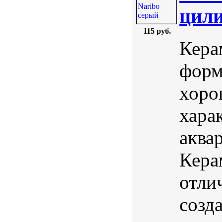
цили
115 руб.
Кера
форм
хоро
хара
аква
Кера
отли
созд