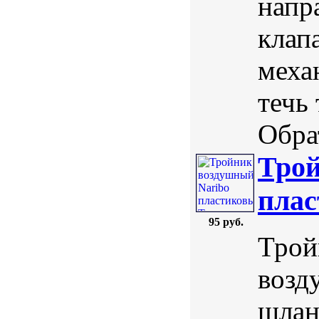
напр
клап
меха
течь
Обра
Трой
плас
95 руб.
Трой
возд
шлан