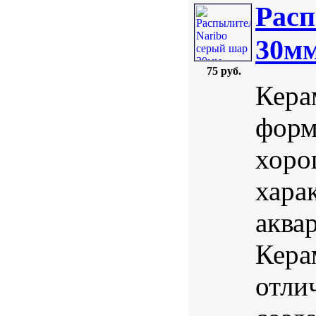
Расп
30м
75 руб.
Кера
форм
хоро
хара
аква
Кера
отли