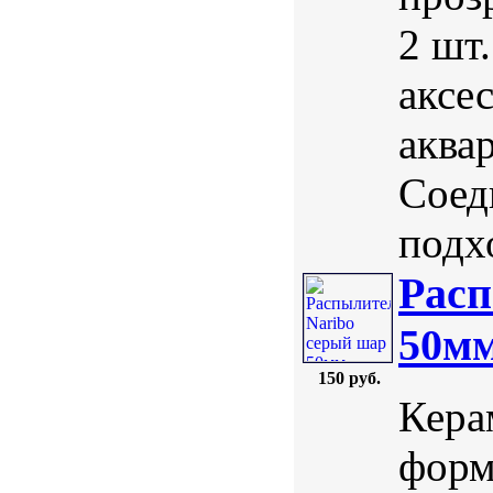
2 шт
аксе
аква
Соед
подх
Расп
50м
150 руб.
Кера
форм