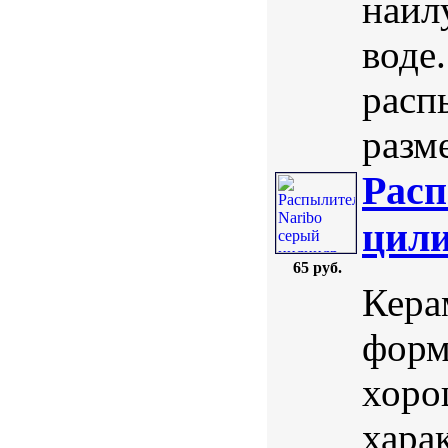
наил
воде
расп
разме
Расп
цили
65 руб.
Кера
форм
хоро
хара