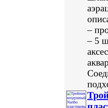
аэра
опис
– пр
– 5 
аксе
аква
Соед
подхо
Трой
плас