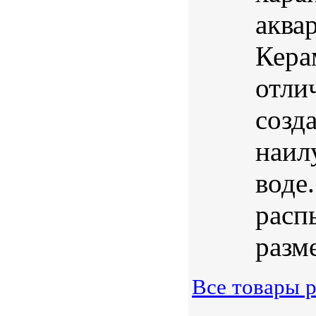
аква
Кера
отли
созд
наил
воде
расп
разме
Все товары 