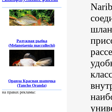
Nari
соед
шлан
прис
Радужная рыбка
(Melanotaenia maccullochi)
расс
удоб
клас
Оранда Красная шапочка
внут
(Tancho Oranda)
на правах рекламы:
наиб
унив