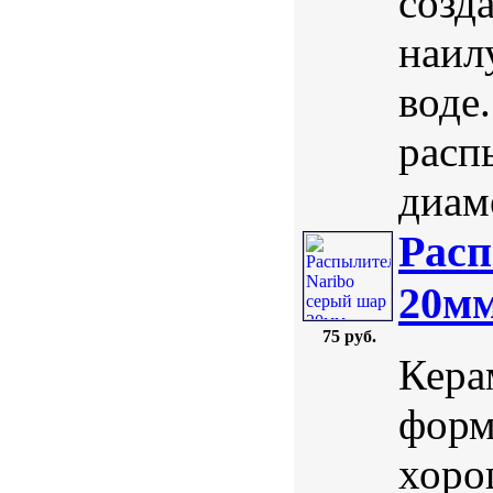
созд
наил
воде
расп
диаме
Расп
20м
75 руб.
Кера
форм
хоро