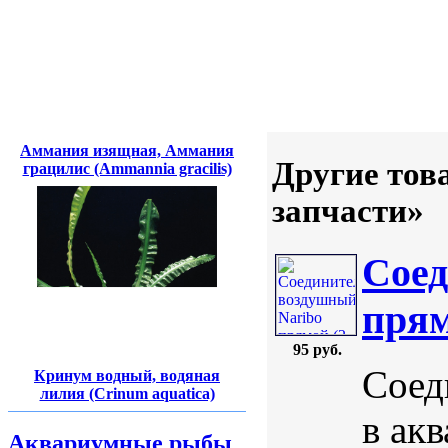
Аммания изящная, Аммания
Другие тов
грацилис (Ammannia gracilis)
запчасти»
Соед
прям
95 руб.
Соед
Кринум водный, водяная
лилия (Crinum aquatica)
в ак
Аквариумные рыбы