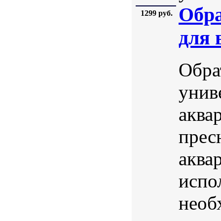
Обр
1299 руб.
для 
Обра
унив
аква
прес
аква
испо
необ