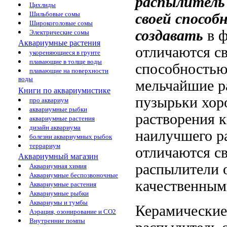
распылитель 
Цихлиды
Шильбовые сомы
своей способ
Широкоголовые сомы
создавать
в 
Электрические сомы
Аквариумные растения
отличаются с
укореняющиеся в грунте
плавающие в толще воды
способность
плавающие на поверхности
воды
мельчайшие
р
Книги по аквариумистике
пузырьки
хор
про аквариум
аквариумные рыбки
растворения 
аквариумные растения
дизайн аквариума
наилучшего р
болезни аквариумных рыбок
террариум
отличаются с
Аквариумный магазин
распылители 
Аквариумная химия
Аквариумные беспозвоночные
качественным
Аквариумные растения
Аквариумные рыбки
Аквариумы и тумбы
Керамические
Аэрация, озонирование и CO2
Внутренние помпы