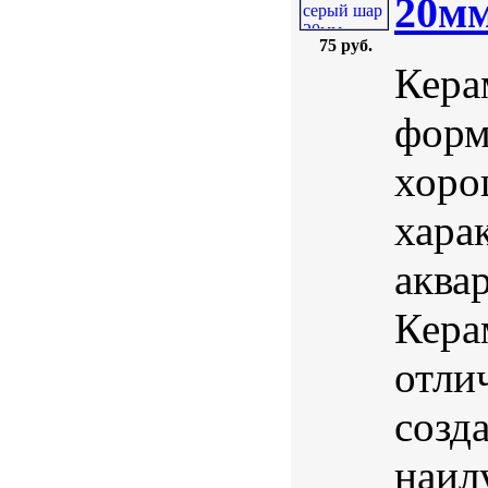
20м
75 руб.
Кера
форм
хоро
хара
аква
Кера
отли
созд
наил