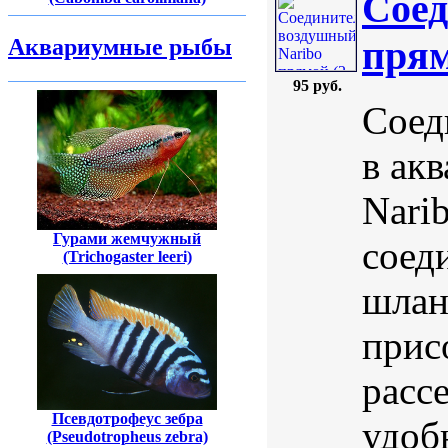
Соед
прям
Аквариумные рыбы
95 руб.
Соед
в ак
Nari
Гурами жемчужный
соед
(Trichogaster leeri)
шлан
прис
расс
Псевдотрофеус зебра
удоб
(Pseudotropheus zebra)