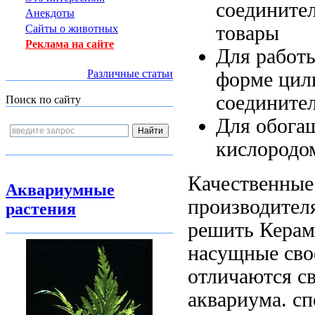
соедините
Анекдоты
товары
Сайты о животных
Реклама на сайте
Для работ
Различные статьи
форме цил
соедините
Поиск по сайту
Для обога
кислородо
Качественные
Аквариумные
производител
растения
решить
Керам
насущные
сво
отличаются с
аквариума.
сп