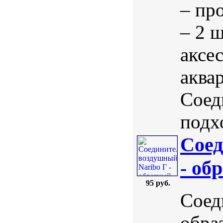
– пр
– 2 
аксе
аква
Соед
подхо
Соед
- об
95 руб.
Соед
обра