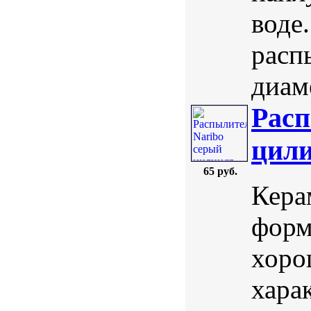
воде
расп
диаме
Расп
цили
65 руб.
Кера
форм
хоро
хара