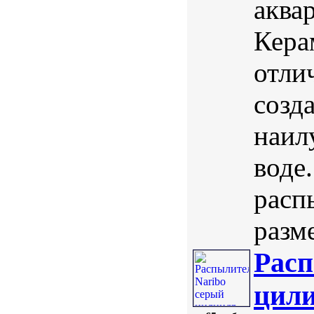
аква
Кера
отли
созд
наил
воде
расп
разме
Расп
цили