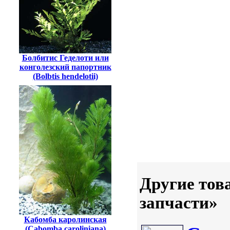
Болбитис Геделоти или
конголезский папортник
(Bolbtis hendelotii)
Другие тов
запчасти»
Кабомба каролинская
(Cabomba caroliniana)