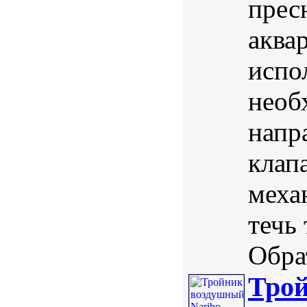
прес
аква
испо
необ
напр
клап
меха
течь
Обра
Трой