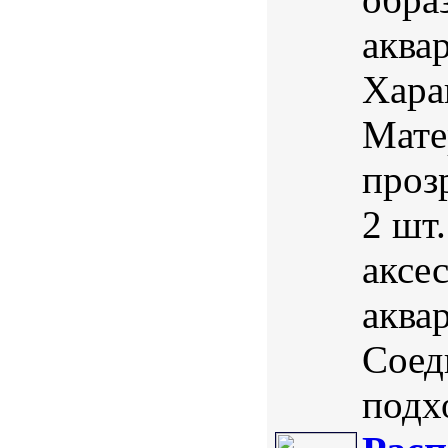
аква
Хара
Мате
проз
2 шт
аксе
аква
Соед
подх