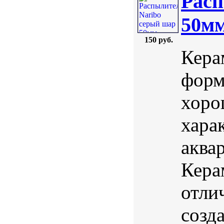
Расп
50м
150 руб.
Кера
форм
хоро
хара
аква
Кера
отли
созд