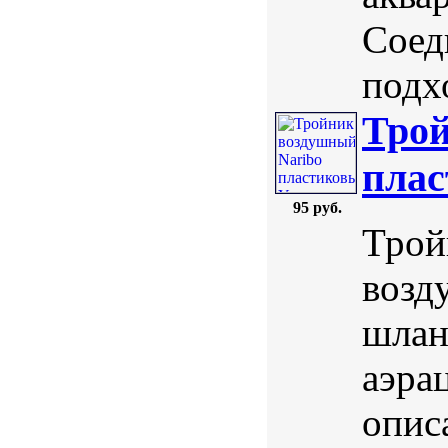
Соед
подхо
Трой
плас
95 руб.
Трой
возд
шлан
аэра
опис