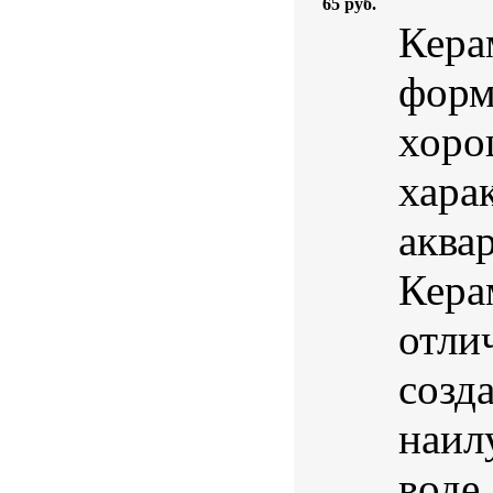
65 руб.
Кера
форм
хоро
хара
аква
Кера
отли
созд
наил
воде