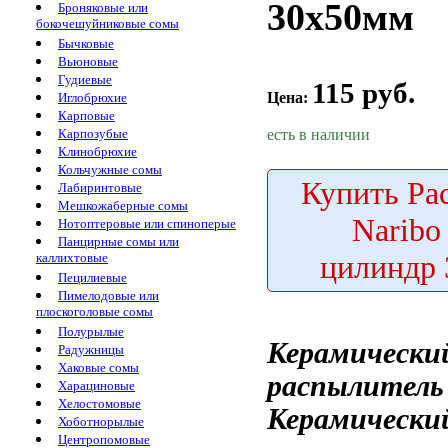
30х50мм
Броняковые или
бокочешуйниковые сомы
Бычковые
Вьюновые
Гудиевые
115 руб.
Цена:
Иглобрюхие
Карповые
есть в наличии
Карпозубые
Клинобрюхие
Кольчужные сомы
Купить
Ра
Лабиринтовые
Мешкожаберные сомы
Naribo
Нотоптеровые или спиноперые
Панцирные сомы или
цилиндр
каллихтовые
Пецилиевые
Пимелодовые или
плоскоголовые сомы
Полурылые
Керамически
Радужницы
Хаковые сомы
распылитель
Харациновые
Хелостомовые
Керамически
Хоботнорылые
Центропомовые