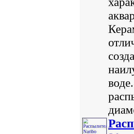
хара
аква
Кера
отли
созд
наил
воде
расп
диаме
Расп