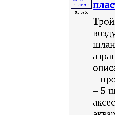
плас
95 руб.
Трой
возд
шлан
аэра
опис
– пр
– 5 
аксе
аква