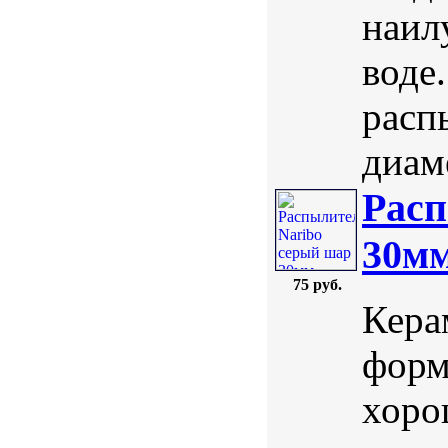
наил
воде
расп
диаме
Расп
30м
75 руб.
Кера
форм
хоро