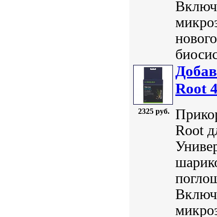
Включа
микроэ
нового
биосис
Добав
Root 
Прикор
2325 руб.
Root д
Универ
шарико
погло
Включа
микроэ