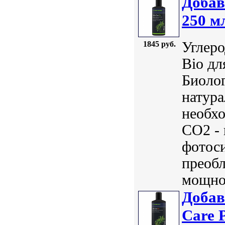
Добав
250 м
Углеро
1845 руб.
Bio дл
Биолог
натура
необхо
СО2 - 
фотос
преобл
мощнос
Добав
Care 