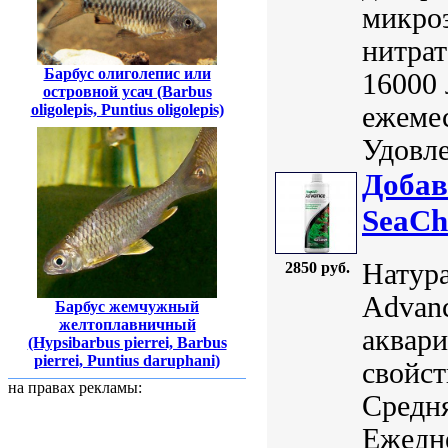
микроэ
нитрат
Барбус олиголепис или
16000
островной усач (Barbus
oligolepis, Puntius oligolepis)
ежемес
Удовле
Добав
SeaCh
Натура
2850 руб.
Advanc
Барбус жемчужный
желтоплавничный
аквари
(Hypsibarbus pierrei, Barbus
pierrei, Puntius daruphani)
свойст
на правах рекламы:
Средня
Ежедн