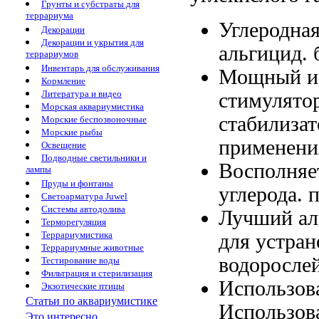
Грунты и субстраты для
террариума
Углеродна
Декорации
Декорации и укрытия для
альгицид.
террариумов
Инвентарь для обслуживания
Мощный 
Кормление
Литература и видео
стимулято
Морская аквариумистика
стабилизат
Морские беспозвоночные
Морские рыбы
применени
Освещение
Подводные светильники и
Восполняе
лампы
Пруды и фонтаны
углерода.
п
Светоарматура Juwel
Системы автодолива
Лучший а
Терморегуляция
Террариумистика
для устра
Террариумные животные
водоросле
Тестирование воды
Фильтрация и стерилизация
Использов
Экзотические птицы
Статьи по аквариумистике
Использов
Это интересно...