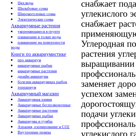
снабжает
пода
Цихлиды
Шильбовые сомы
углекислого
э
Широкоголовые сомы
Электрические сомы
снабжает рас
Аквариумные растения
применяющу
укореняющиеся в грунте
плавающие в толще воды
Углеродная п
плавающие на поверхности
воды
растения угл
Книги по аквариумистике
про аквариум
выращивании 
аквариумные рыбки
аквариумные растения
профссиональ
дизайн аквариума
заменяет дор
болезни аквариумных рыбок
террариум
успехом заме
Аквариумный магазин
Аквариумная химия
дорогостоящу
Аквариумные беспозвоночные
Аквариумные растения
подачи углеки
Аквариумные рыбки
профссионал
Аквариумы и тумбы
Аэрация, озонирование и CO2
углекислого 
Внутренние помпы