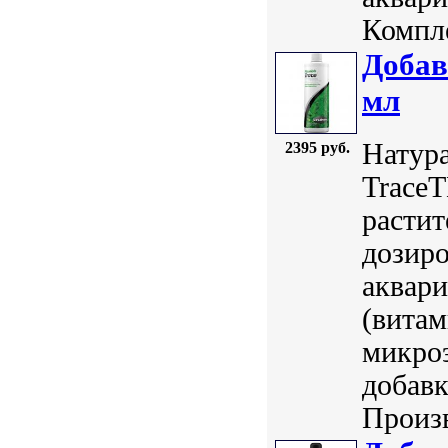
Компле
Добав
мл
Натура
2395 руб.
TraceT
растит
дозиро
аквар
(вита
микро
добавк
Произв