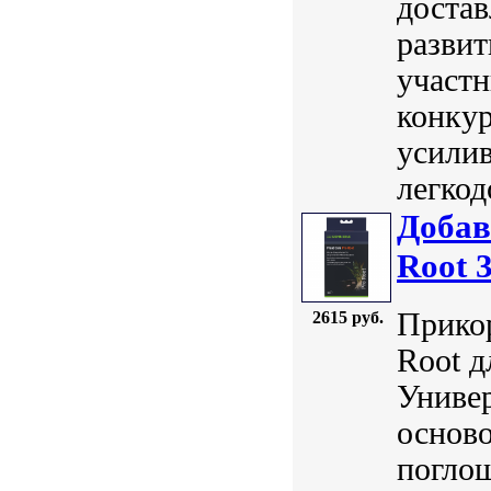
достав
развит
участн
конкур
усили
легкод
Добав
Root 
Прикор
2615 руб.
Root д
Универ
осново
погло