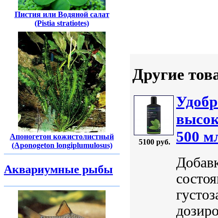
Пистия или Водяной салат
(Pistia stratiotes)
Другие тов
Удобр
высок
500 м
Апоногетон кожистолистный
5100 руб.
(Aponogeton longiplumulosus)
Добавк
Аквариумные рыбы
состоя
густоз
дозир