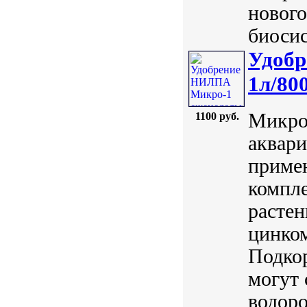
нового
биосис
Удобр
1л/80
Микро
1100 руб.
аквари
приме
компл
растен
цинком
Подкор
могут 
водоро