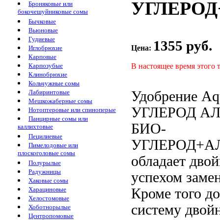
УГЛЕРОД
Броняковые или
бокочешуйниковые сомы
Бычковые
Вьюновые
Гудиевые
1355 руб.
Цена:
Иглобрюхие
Карповые
В настоящее время этого 
Карпозубые
Клинобрюхие
Кольчужные сомы
Удобрение Aq
Лабиринтовые
Мешкожаберные сомы
УГЛЕРОД А
Нотоптеровые или спиноперые
Панцирные сомы или
БИО-
каллихтовые
Пецилиевые
УГЛЕРОД+А
Пимелодовые или
плоскоголовые сомы
обладает дво
Полурылые
Радужницы
успехом заме
Хаковые сомы
Кроме того
до
Харациновые
Хелостомовые
систему
двой
Хоботнорылые
Центропомовые