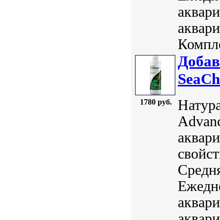
аквари
аквари
Компле
Добав
SeaCh
Натура
1780 руб.
Advanc
аквари
свойст
Средня
Ежедн
аквари
аквари