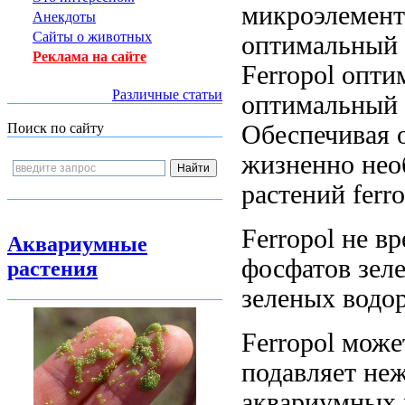
микроэлемент
Анекдоты
Сайты о животных
оптимальный
Реклама на сайте
Ferropol
опти
Различные статьи
оптимальный 
Обеспечивая 
Поиск по сайту
жизненно нео
растений ferro
Ferropol не
вр
Аквариумные
фосфатов
зел
растения
зеленых водо
Ferropol мож
подавляет не
аквариумных 