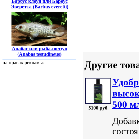
Барбус клоун или Барбус
Эверетта (Barbus everetti)
Анабас или рыба-ползун
(Anabas testudineus)
Другие тов
на правах рекламы:
Удобр
высок
500 м
5100 руб.
Добавк
состоя