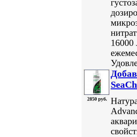
густоз
дозир
микроэ
нитрат
16000
ежемес
Удовле
Добав
SeaCh
Натура
2850 руб.
Advanc
аквари
свойст