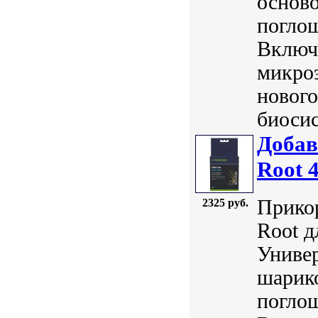
осново
погло
Включа
микроэ
нового
биосис
Добав
Root 
Прикор
2325 руб.
Root д
Универ
шарико
погло