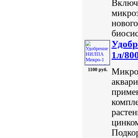
Включа
микроэ
нового
биосис
Удобр
1л/80
Микро
1100 руб.
аквари
приме
компл
растен
цинком
Подкор