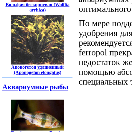
Вольфия бескорневая (Wolffia
оптимального
arrhiza)
По мере
подд
удобрения
дл
рекомендуетс
ferropol прек
недостаток же
Апоногетон удлиненный
помощью
абс
(Aponogeton elongatus)
специальных 
Аквариумные рыбы