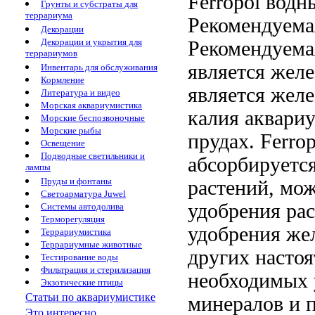
Ferropol
водны
Грунты и субстраты для
террариума
Рекомендуема
Декорации
Декорации и укрытия для
Рекомендуема
террариумов
является жел
Инвентарь для обслуживания
Кормление
является желе
Литература и видео
Морская аквариумистика
калия
аквари
Морские беспозвоночные
Морские рыбы
прудах. Ferro
Освещение
Подводные светильники и
абсорбируетс
лампы
Пруды и фонтаны
растений,
мож
Светоарматура Juwel
удобрения ра
Системы автодолива
Терморегуляция
удобрения
жел
Террариумистика
Террариумные животные
других
настоя
Тестирование воды
Фильтрация и стерилизация
необходимых
Экзотические птицы
Статьи по аквариумистике
минералов и
Это интересно...