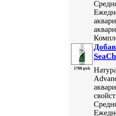
Средня
Ежедн
аквари
аквари
Компле
Добав
SeaCh
Натура
1780 руб.
Advanc
аквари
свойст
Средня
Ежедн