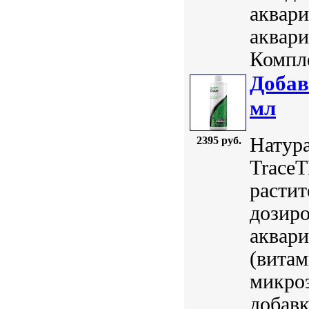
аквари
аквари
Компле
Добав
мл
Натура
2395 руб.
TraceT
растит
дозиро
аквар
(вита
микро
добавк