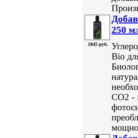
Произв
Добав
250 м
Углеро
1845 руб.
Bio дл
Биолог
натура
необхо
СО2 - 
фотос
преобл
мощнос