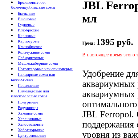
JBL Ferro
Броняковые или
бокочешуйниковые сомы
Бычковые
мл
Вьюновые
Гудиевые
Иглобрюхие
Карповые
1395 руб.
Карпозубые
Цена:
Клинобрюхие
Кольчужные сомы
В настоящее время этого 
Лабиринтовые
Мешкожаберные сомы
Нотоптеровые или спиноперые
Удобрение дл
Панцирные сомы или
каллихтовые
аквариумных 
Пецилиевые
Пимелодовые или
аквариумных 
плоскоголовые сомы
оптимального
Полурылые
Радужницы
JBL Ferropol.
Хаковые сомы
Харациновые
поддержания 
Хелостомовые
Хоботнорылые
уровня
из ва
Центропомовые