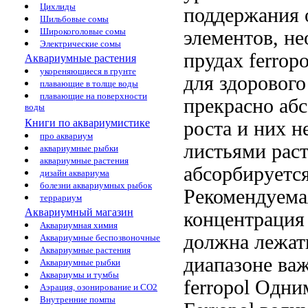
Цихлиды
поддержания 
Шильбовые сомы
Широкоголовые сомы
элементов, н
Электрические сомы
прудах ferrop
Аквариумные растения
укореняющиеся в грунте
для здоровог
плавающие в толще воды
плавающие на поверхности
прекрасно аб
воды
Книги по аквариумистике
роста и
них н
про аквариум
листьями рас
аквариумные рыбки
аквариумные растения
абсорбируетс
дизайн аквариума
болезни аквариумных рыбок
Рекомендуем
террариум
Аквариумный магазин
концентрация
Аквариумная химия
должна лежат
Аквариумные беспозвоночные
Аквариумные растения
диапазоне
ва
Аквариумные рыбки
Аквариумы и тумбы
ferropol Одни
Аэрация, озонирование и CO2
Внутренние помпы