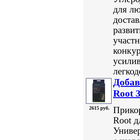
для лю
достав
развит
участн
конкур
усили
легкод
Добав
Root 
Прикор
2615 руб.
Root д
Универ