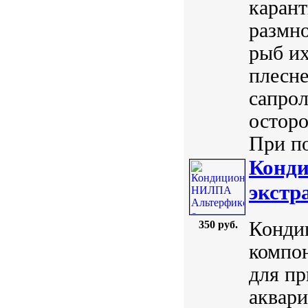
карант
размн
рыб их
плесн
сапрол
осторо
При по
Конди
экстр
Конди
350 руб.
компон
для пр
аквари