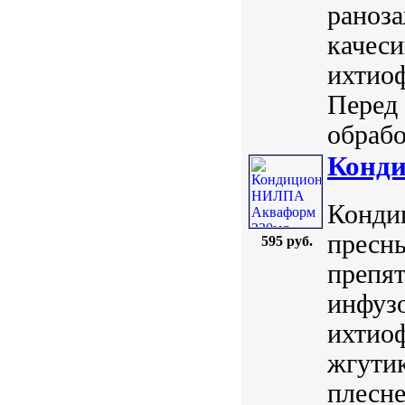
раноз
качеси
ихтиоф
Перед 
обрабо
Конд
Конди
пресны
595 руб.
препя
инфуз
ихтиоф
жгути
плесн