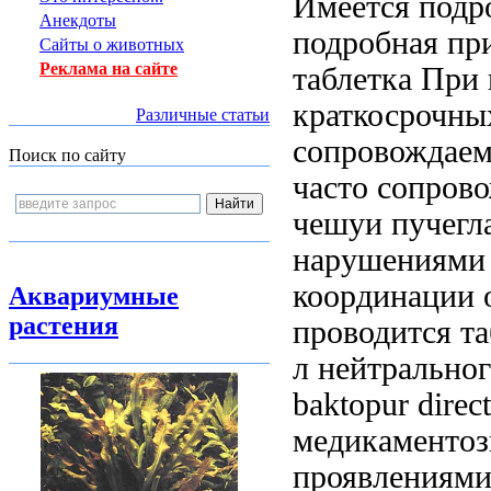
Имеется подр
Анекдоты
подробная
при
Сайты о животных
Реклама на сайте
таблетка
При 
краткосрочны
Различные статьи
сопровождае
Поиск по сайту
часто сопров
чешуи пучегла
нарушениями
координации 
Аквариумные
растения
проводится
та
л
нейтральног
baktopur direc
медикаментоз
проявлениями