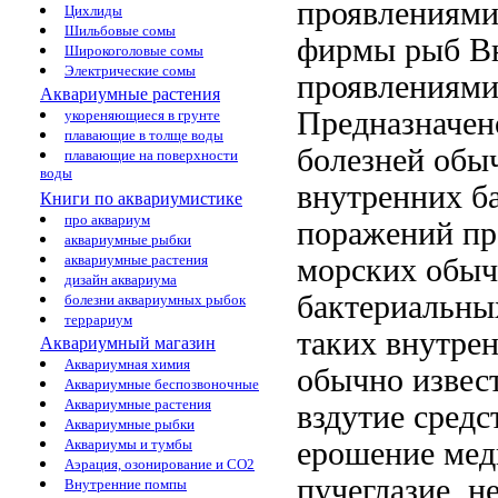
проявлениями
Цихлиды
Шильбовые сомы
фирмы
рыб В
Широкоголовые сомы
Электрические сомы
проявлениям
Аквариумные растения
Предназначе
укореняющиеся в грунте
плавающие в толще воды
болезней обы
плавающие на поверхности
воды
внутренних б
Книги по аквариумистике
про аквариум
поражений п
аквариумные рыбки
аквариумные растения
морских
обыч
дизайн аквариума
бактериальны
болезни аквариумных рыбок
террариум
таких
внутре
Аквариумный магазин
Аквариумная химия
обычно
извес
Аквариумные беспозвоночные
Аквариумные растения
вздутие
средс
Аквариумные рыбки
ерошение
мед
Аквариумы и тумбы
Аэрация, озонирование и CO2
пучеглазие,
н
Внутренние помпы