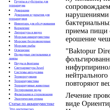
Грунты и субстраты для
сопровождае
террариума
Декорации
нарушениями
Декорации и укрытия для
террариумов
бактериальны
Инвентарь для обслуживания
Кормление
приема пищи
Литература и видео
ерошение че
Морская аквариумистика
Морские беспозвоночные
Морские рыбы
"Baktopur Dir
Освещение
Подводные светильники и
фольгированн
лампы
Пруды и фонтаны
нифурпирино
Светоарматура Juwel
Системы автодолива
нейтрального
Терморегуляция
Террариумистика
повторяют
ве
Террариумные животные
Тестирование воды
Лечение пров
Фильтрация и стерилизация
Экзотические птицы
виде
Ориенти
Статьи по аквариумистике
Это интересно...