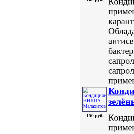
Конди
примен
карант
Облад
антисе
бактер
сапрол
сапрол
примен
Конд
зелён
Конди
150 руб.
примен