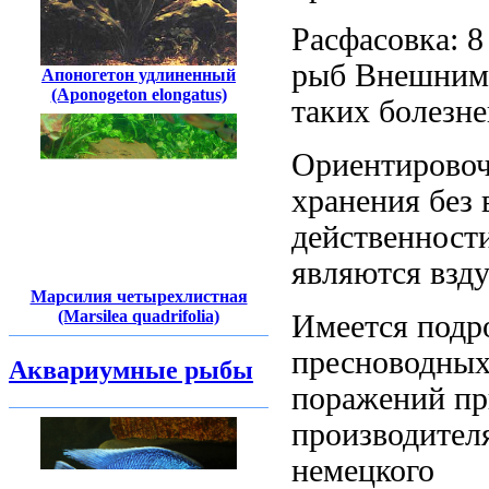
Расфасовка: 
рыб Внешним
Апоногетон удлиненный
(Aponogeton elongatus)
таких болезн
Ориентирово
хранения без
действенност
являются взд
Марсилия четырехлистная
(Marsilea quadrifolia)
Имеется подр
пресноводны
Аквариумные рыбы
поражений
пр
производител
немецкого