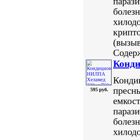
параз
болезн
хилодо
крипто
(вызыв
Содерж
Конди
Конди
пресн
595 руб.
емкос
параз
болезн
хилодо