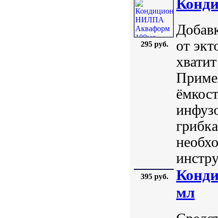
Конд
Добавк
от экт
295 руб.
хватит
Примен
ёмкост
инфуз
грибка
необхо
инстру
Конди
395 руб.
мл