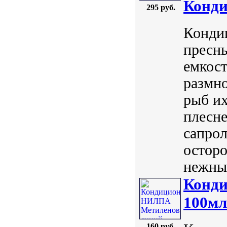
Конд
295 руб.
Конди
пресн
емкост
размн
рыб их
плесн
сапрол
осторо
нежные
Конд
100мл
160 руб.