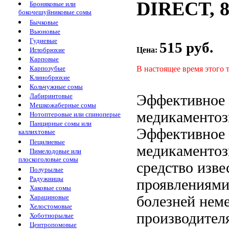
DIRECT, 8
Броняковые или
бокочешуйниковые сомы
Бычковые
Вьюновые
Гудиевые
515 руб.
Цена:
Иглобрюхие
Карповые
В настоящее время этого 
Карпозубые
Клинобрюхие
Кольчужные сомы
Эффективное
Лабиринтовые
Мешкожаберные сомы
медикаментоз
Нотоптеровые или спиноперые
Панцирные сомы или
Эффективное
каллихтовые
Пецилиевые
медикаментоз
Пимелодовые или
плоскоголовые сомы
средство изве
Полурылые
Радужницы
проявлениями
Хаковые сомы
болезней
неме
Харациновые
Хелостомовые
производител
Хоботнорылые
Центропомовые