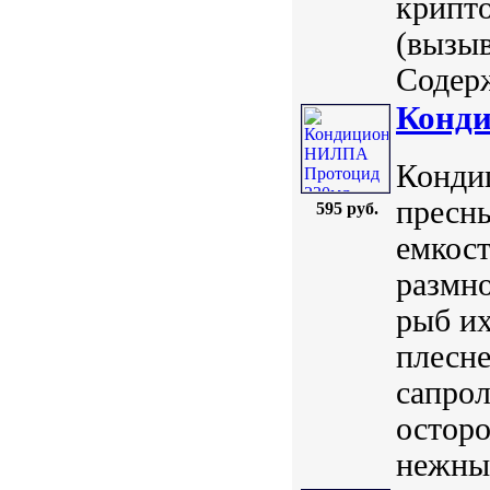
крипто
(вызыв
Содерж
Конд
Конди
пресн
595 руб.
емкост
размн
рыб их
плесн
сапрол
осторо
нежные