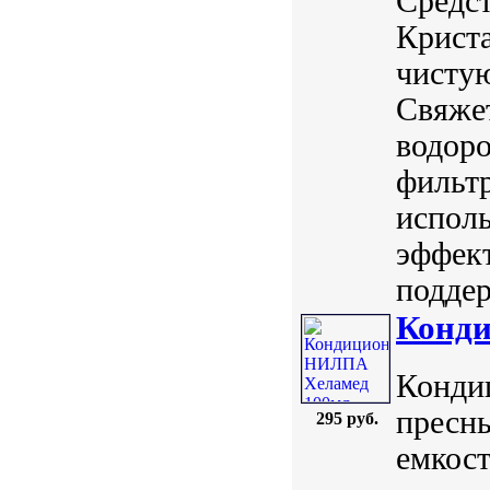
Средст
Криста
чистую
Свяжет
водоро
фильт
испол
эффект
поддер
Конд
Конди
пресн
295 руб.
емкос