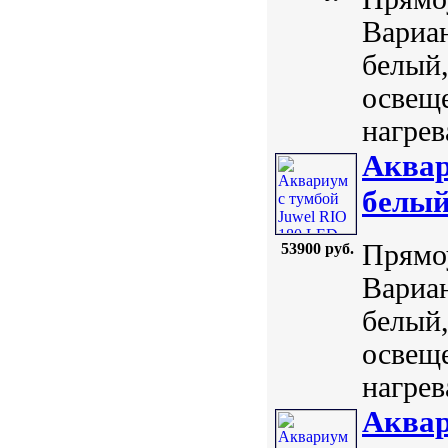
Вариан
белый,
освеще
нагрев
Аквар
белы
Прямоу
53900 руб.
Вариан
белый,
освеще
нагрев
Аквар