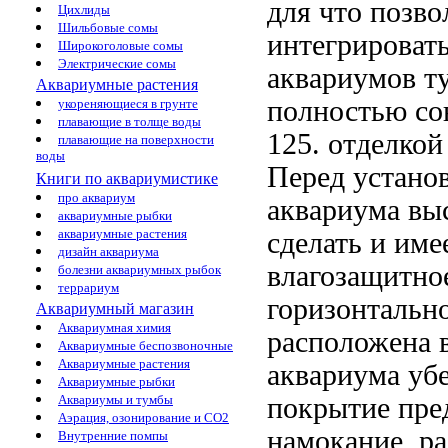
для
что позво
Цихлиды
Шильбовые сомы
интегрироват
Широкоголовые сомы
Электрические сомы
аквариумов
т
Аквариумные растения
полностью со
укореняющиеся в грунте
плавающие в толще воды
125.
отделкой
плавающие на поверхности
воды
Перед устано
Книги по аквариумистике
про аквариум
аквариума
выс
аквариумные рыбки
аквариумные растения
сделать
и име
дизайн аквариума
влагозащитно
болезни аквариумных рыбок
террариум
горизонтальн
Аквариумный магазин
Аквариумная химия
расположена
в
Аквариумные беспозвоночные
Аквариумные растения
аквариума уб
Аквариумные рыбки
покрытие пре
Аквариумы и тумбы
Аэрация, озонирование и CO2
намокание, р
Внутренние помпы