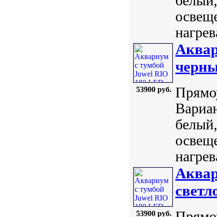
белый,
освеще
нагрев
Аквар
черн
Прямоу
53900 руб.
Вариан
белый,
освеще
нагрев
Аквар
светл
Прямоу
53900 руб.