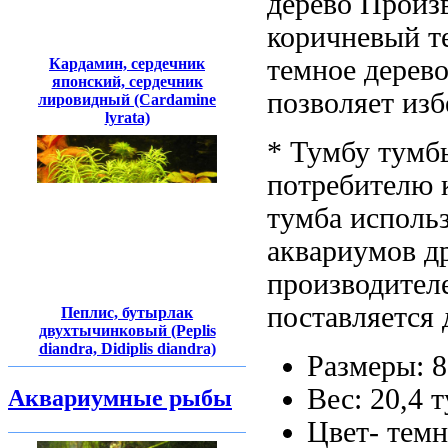
дерево Произв
коричневый т
темное дерев
Кардамин, сердечник
японский, сердечник
позволяет из
лировидный (Cardamine
lyrata)
* Тумбу
тумб
потребителю 
тумба
использ
аквариумов д
производител
поставляется
Пеплис, бутырлак
двухтычинковый (Peplis
diandra, Didiplis diandra)
Размеры: 
Вес: 20,4
т
Аквариумные рыбы
Цвет- тем