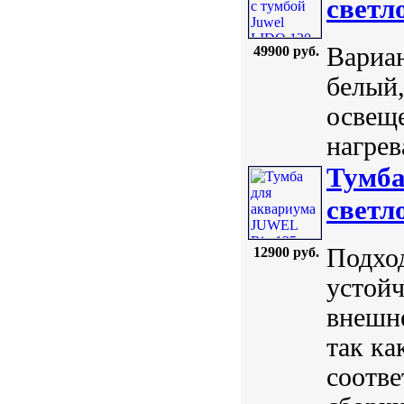
светл
Вариан
49900 руб.
белый,
освеще
нагрев
Тумба
светл
Подхо
12900 руб.
устойч
внешне
так ка
соотве