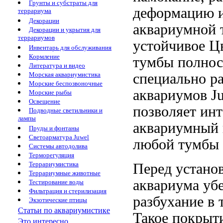
Грунты и субстраты для
деформацию
террариума
Декорации
аквариумной
Декорации и укрытия для
террариумов
устойчивое
Цв
Инвентарь для обслуживания
Кормление
тумбы полно
Литература и видео
специально р
Морская аквариумистика
Морские беспозвоночные
аквариумов
Ju
Морские рыбы
Освещение
позволяет ин
Подводные светильники и
лампы
аквариумный
Пруды и фонтаны
Светоарматура Juwel
любой
тумбы 
Системы автодолива
Терморегуляция
Террариумистика
Перед устано
Террариумные животные
аквариума уб
Тестирование воды
Фильтрация и стерилизация
разбухание
в 
Экзотические птицы
Статьи по аквариумистике
Такое покрыт
Это интересно...