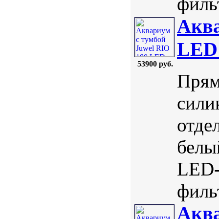
фильт
Аква
LED
53900 руб.
Прям
сили
отде
белы
LED-
фильт
Аква