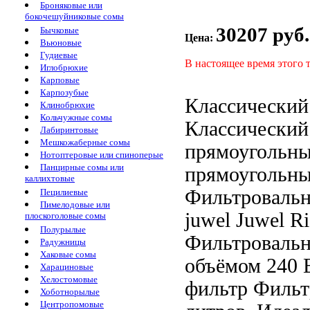
Броняковые или
бокочешуйниковые сомы
30207 руб.
Бычковые
Цена:
Вьюновые
Гудиевые
В настоящее время этого 
Иглобрюхие
Карповые
Карпозубые
Классический
Клинобрюхие
Кольчужные сомы
Классический
Лабиринтовые
Мешкожаберные сомы
прямоугольн
Нотоптеровые или спиноперые
Панцирные сомы или
прямоугольн
каллихтовые
Фильтровальн
Пецилиевые
Пимелодовые или
juwel
Juwel R
плоскоголовые сомы
Полурылые
Фильтровальн
Радужницы
Хаковые сомы
объёмом 240
Харациновые
Хелостомовые
фильтр Фильт
Хоботнорылые
Центропомовые