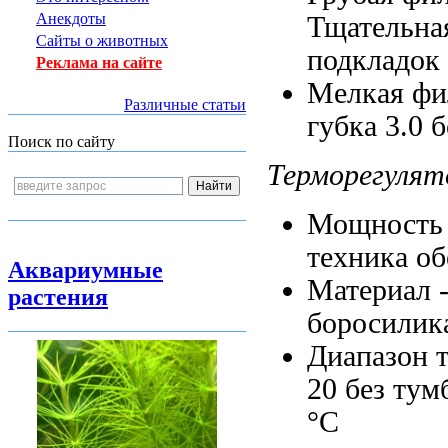
Анекдоты
Тщательна
Сайты о животных
подкладок
Реклама на сайте
Мелкая ф
Различные статьи
губка 3.0
б
Поиск по сайту
Терморегулят
Мощность
техника о
Аквариумные
Материал 
растения
боросилик
Диапазон 
20
без тум
°C