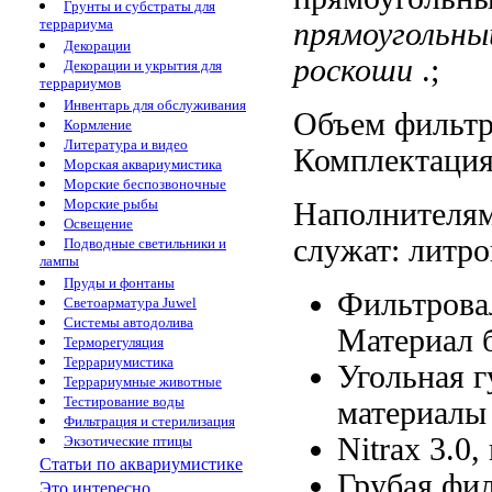
Грунты и субстраты для
террариума
прямоугольн
Декорации
роскоши
.;
Декорации и укрытия для
террариумов
Инвентарь для обслуживания
Объем фильт
Кормление
Литература и видео
Комплектаци
Морская аквариумистика
Морские беспозвоночные
Морские рыбы
Наполнителя
Освещение
служат:
литр
Подводные светильники и
лампы
Пруды и фонтаны
Фильтрова
Светоарматура Juwel
Системы автодолива
Материал 
Терморегуляция
Террариумистика
Угольная 
Террариумные животные
Тестирование воды
материалы 
Фильтрация и стерилизация
Nitrax 3.0,
Экзотические птицы
Статьи по аквариумистике
Грубая фи
Это интересно...