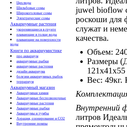
литров. Идеа
Цихлиды
juwel bioflow
Шильбовые сомы
Широкоголовые сомы
роскоши
для 
Электрические сомы
Аквариумные растения
служат
и нем
укореняющиеся в грунте
плавающие в толще воды
качества.
плавающие на поверхности
воды
Объем: 24
Книги по аквариумистике
про аквариум
Размеры 
аквариумные рыбки
аквариумные растения
121x41x55
дизайн аквариума
болезни аквариумных рыбок
Вес: 49кг.
террариум
Аквариумный магазин
Комплектаци
Аквариумная химия
Аквариумные беспозвоночные
Аквариумные растения
Внутренний 
Аквариумные рыбки
Аквариумы и тумбы
литров Идеал
Аэрация, озонирование и CO2
Внутренние помпы
прямоугольны