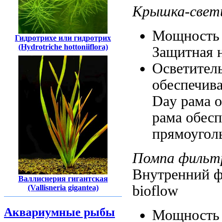
Крышка-свет
Мощность
Гидротрихе или гидротрих
(Hydrotriche hottoniiflora)
Защитная 
Осветител
обеспечив
Day
рама 
рама обесп
прямоугол
Помпа
фильт
Внутренний ф
Валлиснерия гигантская
bioflow
(Vallisneria gigantea)
Аквариумные рыбы
Мощность