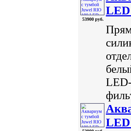
LED 
53900 руб.
Прям
сили
отде
белы
LED-
фильт
Аква
LED