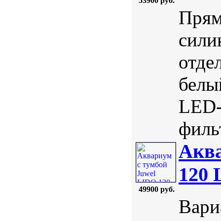
53900 руб.
Прям
сили
отде
белы
LED-
фильт
Аква
120 
49900 руб.
Вари