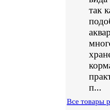
так 
подо
аква
мног
хран
корма
прак
п...
Все товары 