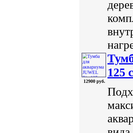
дерев
комп
внут
нагре
Тумб
125 
12900 руб.
Подх
макс
аква
вида