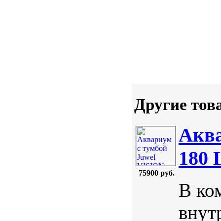
Другие тов
Аква
180
75900 руб.
В ко
внут