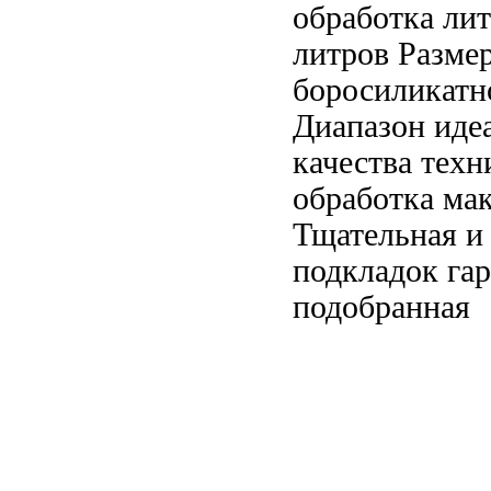
обработка
ли
литров Разме
боросиликатн
Диапазон
иде
качества
техн
обработка
мак
Тщательная
и 
подкладок
гар
подобранная