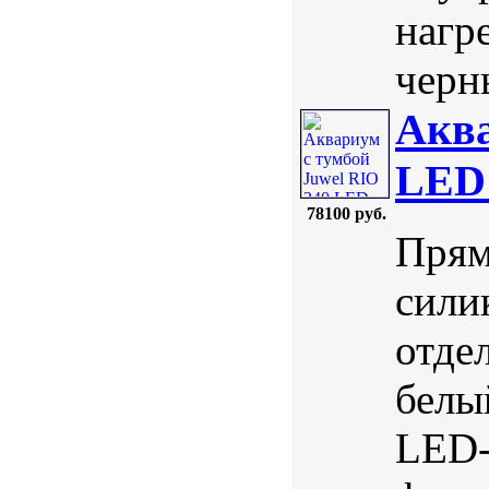
нагр
черны
Аква
LED 
78100 руб.
Прям
сили
отде
белы
LED-