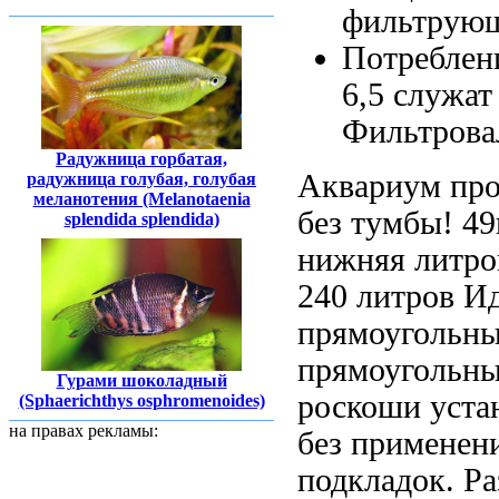
фильтрующ
Потреблен
6,5
служат
Фильтрова
Радужница горбатая,
Аквариум про
радужница голубая, голубая
меланотения (Melanotaenia
без тумбы!
49
splendida splendida)
нижняя
литро
240 литров И
прямоугольны
прямоугольн
Гурами шоколадный
роскоши
уста
(Sphaerichthys osphromenoides)
на правах рекламы:
без применен
подкладок.
Ра