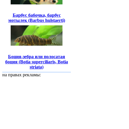
Барбус бабочка, барбус
мотылек (Barbus hulstaerti)
Боция-зебра или полосатая
боция (Botia superciliaris, Botia
striata)
на правах рекламы: