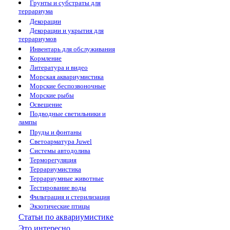
Грунты и субстраты для
террариума
Декорации
Декорации и укрытия для
террариумов
Инвентарь для обслуживания
Кормление
Литература и видео
Морская аквариумистика
Морские беспозвоночные
Морские рыбы
Освещение
Подводные светильники и
лампы
Пруды и фонтаны
Светоарматура Juwel
Системы автодолива
Терморегуляция
Террариумистика
Террариумные животные
Тестирование воды
Фильтрация и стерилизация
Экзотические птицы
Статьи по аквариумистике
Это интересно...