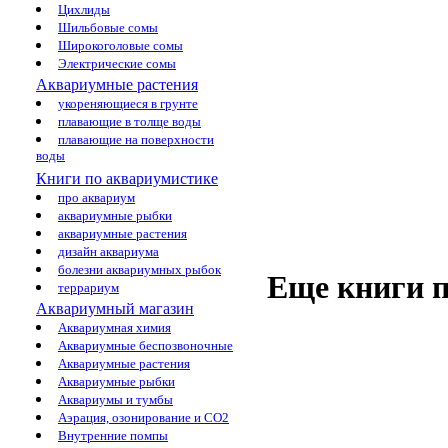
Цихлиды
Шильбовые сомы
Широкоголовые сомы
Электрические сомы
Аквариумные растения
укореняющиеся в грунте
плавающие в толще воды
плавающие на поверхности
воды
Книги по аквариумистике
про аквариум
аквариумные рыбки
аквариумные растения
дизайн аквариума
болезни аквариумных рыбок
Еще книги п
террариум
Аквариумный магазин
Аквариумная химия
Аквариумные беспозвоночные
Аквариумные растения
Аквариумные рыбки
Аквариумы и тумбы
Аэрация, озонирование и CO2
Внутренние помпы