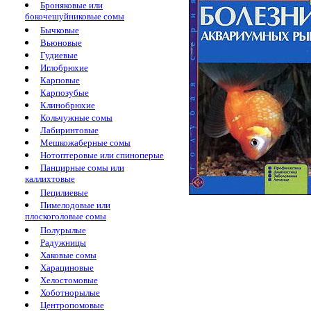
Броняковые или
бокочешуйниковые сомы
Бычковые
Вьюновые
Гудиевые
Иглобрюхие
Карповые
Карпозубые
Клинобрюхие
Кольчужные сомы
Лабиринтовые
Мешкожаберные сомы
Нотоптеровые или спиноперые
Панцирные сомы или
каллихтовые
Пецилиевые
Пимелодовые или
плоскоголовые сомы
Полурылые
Радужницы
Хаковые сомы
Харациновые
Хелостомовые
Хоботнорылые
Центропомовые