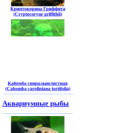
Криптокорина Гриффита
(Cryptocoryne griffithii)
Кабомба спиральнолистная
(Cabomba caroliniana tortifolia)
Аквариумные рыбы