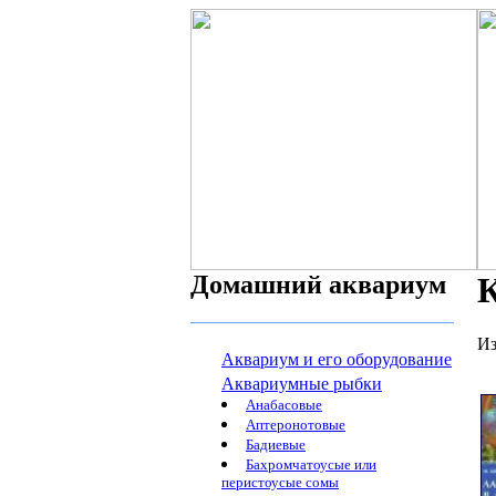
Домашний аквариум
К
Из
Аквариум и его оборудование
Аквариумные рыбки
Анабасовые
Аптеронотовые
Бадиевые
Бахромчатоусые или
перистоусые сомы