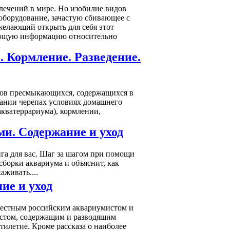
лечений в мире. Но изобилие видов
оборудование, зачастую сбивающее с
желающий открыть для себя этот
вающую информацию относительно
. Кормление. Разведение.
дов пресмыкающихся, содержащихся в
жании черепах условиях домашнего
акватеррариума), кормлении,
и. Содержание и уход
ига для вас. Шаг за шагом при помощи
сборки аквариума и объяснит, как
аживать....
ие и уход
вестным российским аквариумистом и
истом, содержащим и разводящим
илетие. Кроме рассказа о наиболее