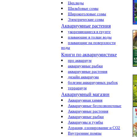
Цихлиды
Шильбовые сомы
Широкоголовые сомы
Электрические сомы
Аквариумные растения
укореняющиеся в грунте
плавающие в толще воды
плавающие на поверхности
воды
Книги по аквариумистике
про аквариум
аквариумные рыбки
аквариумные растения
дизайн аквариума
болезни аквариумных рыбок
террариум
Аквариумный магазин
Аквариумная химия
Аквариумные беспозвоночные
Аквариумные растения
Аквариумные рыбки
Аквариумы и тумбы
Аэрация, озонирование и CO2
Внутренние помпы