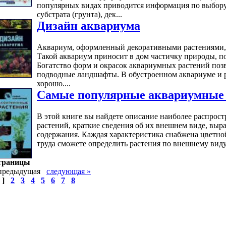
популярных видах приводится информация по выбору,
субстрата (грунта), дек...
Дизайн аквариума
Аквариум, оформленный декоративными растениями, с
Такой аквариум приносит в дом частичку природы, по
Богатство форм и окрасок аквариумных растений позв
подводные ландшафты. В обустроенном аквариуме и 
хорошо....
Самые популярные аквариумные 
В этой книге вы найдете описание наиболее распро
растений, краткие сведения об их внешнем виде, вы
содержания. Каждая характеристика снабжена цветно
труда сможете определить растения по внешнему виду.
траницы
предыдущая
следующая
»
 ]
2
3
4
5
6
7
8