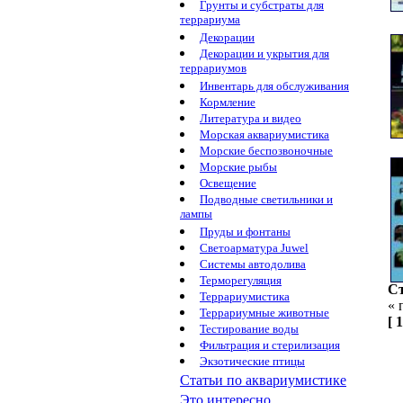
Грунты и субстраты для
террариума
Декорации
Декорации и укрытия для
террариумов
Инвентарь для обслуживания
Кормление
Литература и видео
Морская аквариумистика
Морские беспозвоночные
Морские рыбы
Освещение
Подводные светильники и
лампы
Пруды и фонтаны
Светоарматура Juwel
Системы автодолива
Терморегуляция
С
Террариумистика
«
Террариумные животные
[ 1
Тестирование воды
Фильтрация и стерилизация
Экзотические птицы
Статьи по аквариумистике
Это интересно...