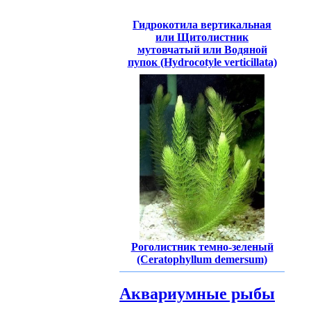
Гидрокотила вертикальная
или Щитолистник
мутовчатый или Водяной
пупок (Hydrocotyle verticillata)
Роголистник темно-зеленый
(Ceratophyllum demersum)
Аквариумные рыбы