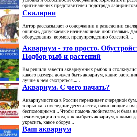
оригинальных представителей подотряда лабиринтовы
Скалярии
Автор рассказывает о содержании и разведении скал
ошибки, допускаемые начинающими любителями. Дан
оборудования, кормов, предупреждению болезней....
Аквариум - это просто. Обустройс
Подбор рыб и растений
Вы решили завести аквариумных рыбок и столкнулись
какого размера должен быть аквариум, какие растения
лучше в нем смотреться......
Аквариум. С чего начать?
Аквариумистика в России переживает очередной бум.
зоорынка в последние десятилетия, начинающие аква
беспомощными... Чтобы помочь любителям, и была на
рекомендации о том, как выбрать аквариум, какими 
украсить, какое оборуд...
Ваш аквариум