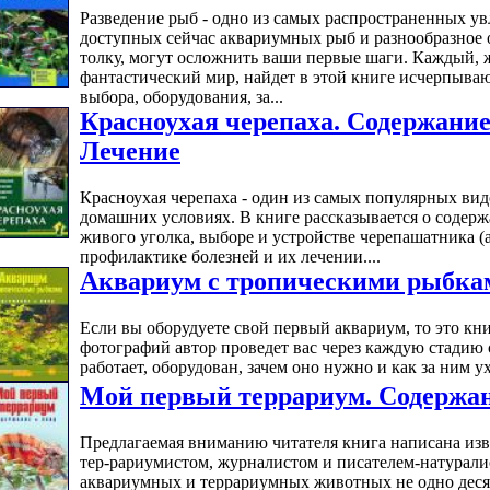
Разведение рыб - одно из самых распространенных ув
доступных сейчас аквариумных рыб и разнообразное 
толку, могут осложнить ваши первые шаги. Каждый, 
фантастический мир, найдет в этой книге исчерпы
выбора, оборудования, за...
Красноухая черепаха. Содержание
Лечение
Красноухая черепаха - один из самых популярных ви
домашних условиях. В книге рассказывается о содер
живого уголка, выборе и устройстве черепашатника (
профилактике болезней и их лечении....
Аквариум с тропическими рыбкам
Если вы оборудуете свой первый аквариум, то это кн
фотографий автор проведет вас через каждую стадию 
работает, оборудован, зачем оно нужно и как за ним ух
Мой первый террариум. Содержан
Предлагаемая вниманию читателя книга написана из
тер-рариумистом, журналистом и писателем-натурал
аквариумных и террариумных животных не одно десят