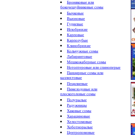
Броняковые или
бокочешуйниковые сомы
Бычковые
Вьюновые
Гудиевые
Иглобрюхие
Карповые
Карпозубые
Клинобрюхие
Кольчужные сомы
Лабиринтовые
Мешкожаберные сомы
Нотоптеровые или спиноперые
Панцирные сомы или
каллихтовые
Пецилиевые
Пимелодовые или
плоскоголовые сомы
Полурылые
Радужницы
Хаковые сомы
Харациновые
Хелостомовые
Хоботнорылые
Центропомовые