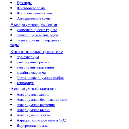
Цихлиды
Шильбовые сомы
Широкоголовые сомы
Электрические сомы
Аквариумные растения
укореняющиеся в грунте
плавающие в толще воды
плавающие на поверхности
воды
Книги по аквариумистике
про аквариум
аквариумные рыбки
аквариумные растения
дизайн аквариума
болезни аквариумных рыбок
террариум
Аквариумный магазин
Аквариумная химия
Аквариумные беспозвоночные
Аквариумные растения
Аквариумные рыбки
Аквариумы и тумбы
Аэрация, озонирование и CO2
Внутренние помпы