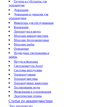
Грунты и субстраты для
террариума
Декорации
Декорации и укрытия для
террариумов
Инвентарь для обслуживания
Кормление
Литература и видео
Морская аквариумистика
Морские беспозвоночные
Морские рыбы
Освещение
Подводные светильники и
лампы
Пруды и фонтаны
Светоарматура Juwel
Системы автодолива
Терморегуляция
Террариумистика
Террариумные животные
Тестирование воды
Фильтрация и стерилизация
Экзотические птицы
Статьи по аквариумистике
Это интересно...