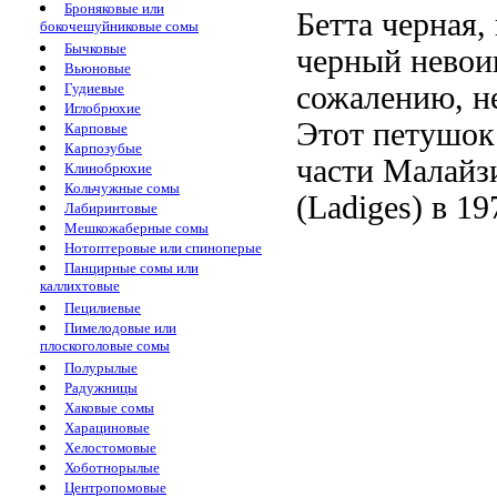
Броняковые или
Бетта черная
бокочешуйниковые сомы
Бычковые
черный невоинс
Вьюновые
Гудиевые
сожалению, н
Иглобрюхие
Этот петушок
Карповые
Карпозубые
части Малайз
Клинобрюхие
Кольчужные сомы
(Ladiges) в 19
Лабиринтовые
Мешкожаберные сомы
Нотоптеровые или спиноперые
Панцирные сомы или
каллихтовые
Пецилиевые
Пимелодовые или
плоскоголовые сомы
Полурылые
Радужницы
Хаковые сомы
Харациновые
Хелостомовые
Хоботнорылые
Центропомовые