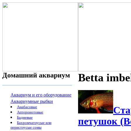
Домашний аквариум
Betta imbel
Аквариум и его оборудование
Аквариумные рыбки
Анабасовые
Ста
Аптеронотовые
Бадиевые
петушок (Be
Бахромчатоусые или
перистоусые сомы