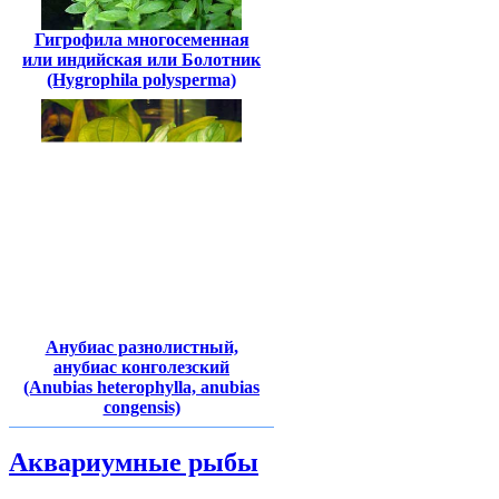
Гигрофила многосеменная
или индийская или Болотник
(Hygrophila polysperma)
Анубиас разнолистный,
анубиас конголезский
(Anubias heterophylla, anubias
congensis)
Аквариумные рыбы