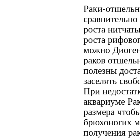
Раки-отшельн
сравнительно
роста нитчат
роста
рифовог
можно
Диоген
раков отшель
полезны
доста
заселять
своб
При недостат
аквариуме Ра
размера чтоб
брюхоногих 
получения
ра