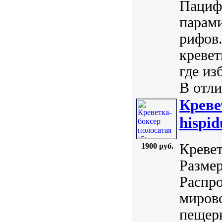
Пацифи
парами
рифов.
кревет
где из
В отли
Креве
hispid
Кревет
1900 руб.
Размер
Распро
мирово
пещерк