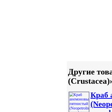
Другие тов
(Crustacea)
Краб 
(Neope