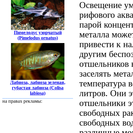
Освещение ум
рифового акв
парой
концент
металла мож
Пимелодус узорчатый
(Pimelodus ornatus)
привести к
на
другим беспо
отшельников
заселять
мета
температура 
Лабиоза, лабиоза зеленая,
губастая лабиоза (Colisa
литров. Они
э
labiosa)
отшельники э
на правах рекламы:
свободных ра
свободных
во
различные
мог