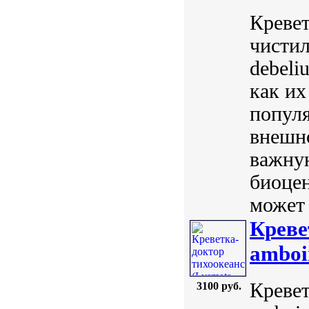
Кревет
чистил
debeli
как их
популя
внешно
важну
биоцен
может 
Креве
amboin
Кревет
3100 руб.