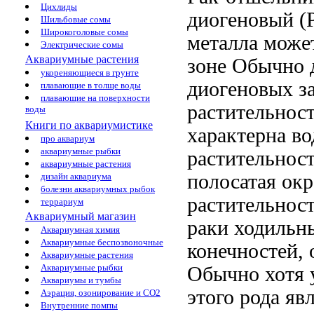
Цихлиды
диогеновый (
Шильбовые сомы
Широкоголовые сомы
металла може
Электрические сомы
Аквариумные растения
зоне Обычно 
укореняющиеся в грунте
диогеновых
з
плавающие в толще воды
плавающие на поверхности
растительнос
воды
Книги по аквариумистике
характерна
во
про аквариум
аквариумные рыбки
растительнос
аквариумные растения
полосатая окр
дизайн аквариума
болезни аквариумных рыбок
растительнос
террариум
Аквариумный магазин
раки
ходильн
Аквариумная химия
Аквариумные беспозвоночные
конечностей,
Аквариумные растения
Аквариумные рыбки
Обычно
хотя
Аквариумы и тумбы
этого рода яв
Аэрация, озонирование и CO2
Внутренние помпы