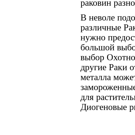
раковин разно
В неволе
подо
различные
Ра
нужно предос
большой выбо
выбор
Охотно
другие
Раки о
металла може
замороженны
для растител
Диогеновые
р