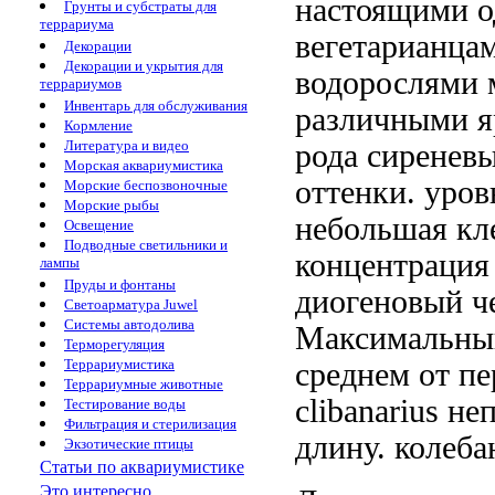
настоящими
о
Грунты и субстраты для
террариума
вегетарианца
Декорации
Декорации и укрытия для
водорослями
террариумов
Инвентарь для обслуживания
различными
я
Кормление
Литература и видео
рода
сиренев
Морская аквариумистика
оттенки.
уров
Морские беспозвоночные
Морские рыбы
небольшая
кл
Освещение
Подводные светильники и
концентрация
лампы
Пруды и фонтаны
диогеновый
ч
Светоарматура Juwel
Системы автодолива
Максимальны
Терморегуляция
Террариумистика
среднем от
пе
Террариумные животные
clibanarius не
Тестирование воды
Фильтрация и стерилизация
длину.
колеба
Экзотические птицы
Статьи по аквариумистике
Это интересно...