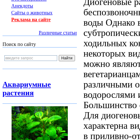
Диогеновые 
Анекдоты
беспозвоночн
Сайты о животных
Реклама на сайте
воды Однако
в
субтропичес
Различные статьи
ходильных ко
Поиск по сайту
некоторых вид
можно
являют
вегетарианца
различными
о
Аквариумные
растения
водорослями
Большинство
Для диогенов
характерна
ви
в приливно-о