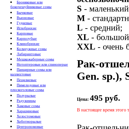
Броняковые или
S
- маленький
бокочешуйниковые сомы
Бычковые
M
- стандарт
Вьюновые
Гудиевые
L
- средний;
Иглобрюхие
Карповые
XL
- большой
Карпозубые
Клинобрюхие
XXL
- очень 
Кольчужные сомы
Лабиринтовые
Мешкожаберные сомы
Рак-отшел
Нотоптеровые или спиноперые
Панцирные сомы или
Gen. sp.), 
каллихтовые
Пецилиевые
Пимелодовые или
плоскоголовые сомы
495 руб.
Полурылые
Цена:
Радужницы
Хаковые сомы
В настоящее время этого 
Харациновые
Хелостомовые
Хоботнорылые
Рак-отшельни
Центропомовые