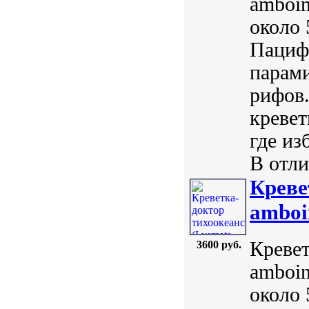
amboin
около 
Пацифи
парами
рифов.
кревет
где из
В отли
Креве
amboi
Кревет
3600 руб.
amboin
около 