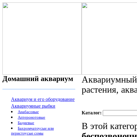
Домашний аквариум
Аквариумный 
растения, ак
Аквариум и его оборудование
Аквариумные рыбки
Анабасовые
Каталог:
Аптеронотовые
Бадиевые
В этой катег
Бахромчатоусые или
перистоусые сомы
беспозвоноч