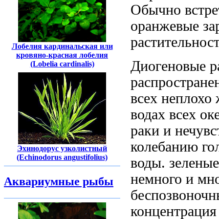
Обычно
встре
оранжевые
за
растительност
Лобелия кардинальская или
кровяно-красная лобелия
Диогеновые 
(Lobelia cardinalis)
распростране
всех
неплохо
водах всех ок
раки
и нечувс
колебанию
го
Эхинодорус узколистный
(Echinodorus angustifolius)
воды.
зеленые
немного
и мн
Аквариумные рыбы
беспозвоночн
концентрация 