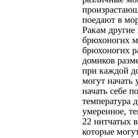
произрастаю
поедают
в мо
Ракам
другие
брюхоногих 
брюхоногих
р
домиков
разме
при каждой
д
могут начать 
начать
себе п
температура
д
умеренное, т
22
нитчатых в
которые могу