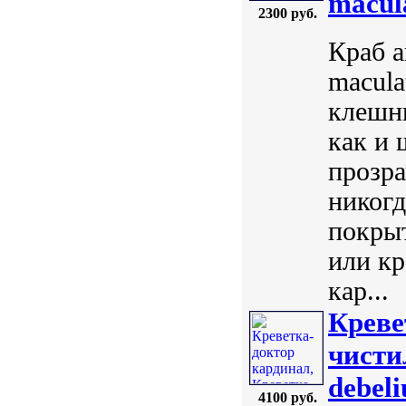
macul
2300 руб.
Краб а
macula
клешн
как и 
прозра
никогд
покры
или к
кар...
Креве
чисти
debeli
4100 руб.