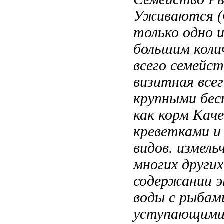
Уживаются
(
только
одно 
большим коли
всего
семейст
визитная
все
крупными бес
как корм Кач
креветками
и
видов.
измель
многих других
содержании 
воды
с рыбам
уступающим