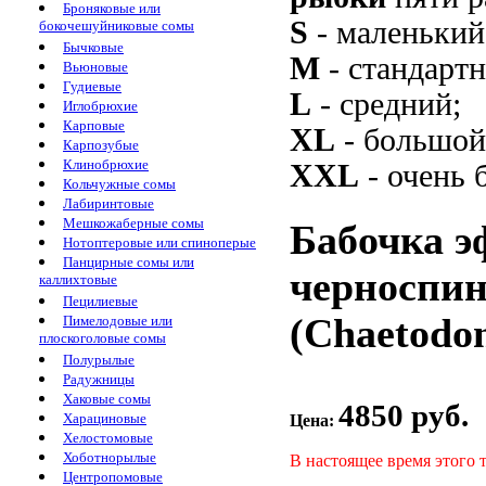
Броняковые или
S
- маленький
бокочешуйниковые сомы
Бычковые
M
- стандарт
Вьюновые
Гудиевые
L
- средний;
Иглобрюхие
Карповые
XL
- большой
Карпозубые
Клинобрюхие
XXL
- очень 
Кольчужные сомы
Лабиринтовые
Мешкожаберные сомы
Бабочка э
Нотоптеровые или спиноперые
Панцирные сомы или
черноспин
каллихтовые
Пецилиевые
(Chaetodon
Пимелодовые или
плоскоголовые сомы
Полурылые
Радужницы
Хаковые сомы
4850 руб.
Харациновые
Цена:
Хелостомовые
Хоботнорылые
В настоящее время этого 
Центропомовые