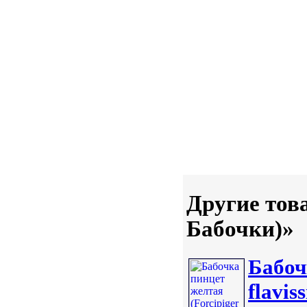
Другие тов
Бабочки)»
Бабоч
flavis