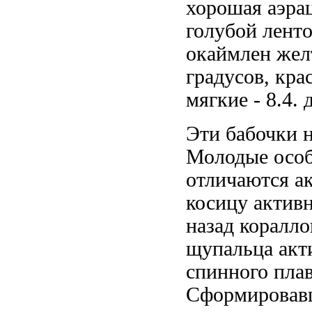
хорошая аэра
голубой лент
окаймлен жел
градусов,
кра
мягкие
- 8.4.
Эти бабочки
Молодые осо
отличаются
ак
косицу
актив
назад
коралло
щупальца ак
спинного пла
Сформирова