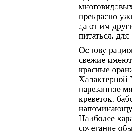
многовидовых
прекрасно уж
дают им
друг
питаться.
для
Основу раци
свежие
имеют
красные оран
Характерной
нарезанное м
креветок,
баб
напоминающу
Наиболее хар
сочетание
обы