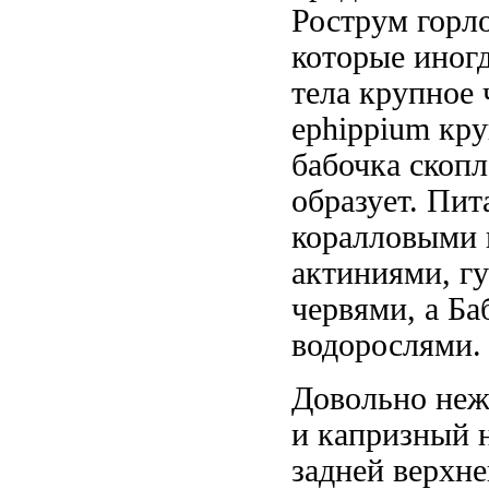
Рострум горл
которые иног
тела крупное 
ephippium кр
бабочка
скопл
образует. Пит
коралловыми
актиниями, г
червями, а
Ба
водорослями
Довольно не
и капризный
задней верхне