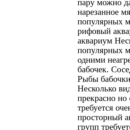
пару можно
д
нарезанное м
популярных м
рифовый акв
аквариум Нес
популярных 
одними
неагр
бабочек. Сос
Рыбы бабочки
Несколько ви
прекрасно
но 
требуется оч
просторный а
групп требует