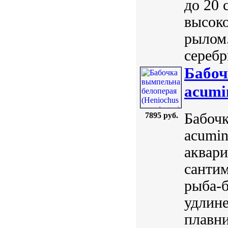
до 20 
высок
рылом.
серебр
Бабоч
acumi
Бабочк
7895 руб.
acumin
аквар
сантим
рыба-б
удлин
плавн