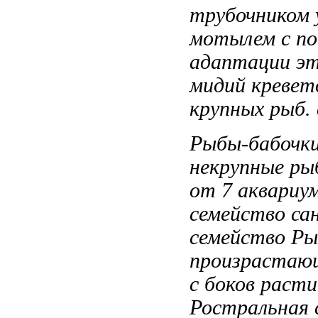
трубочником
мотылем
с п
адаптации эт
мидий кревет
крупных рыб.
Рыбы-бабочки
некрупные р
от 7
аквариу
cемейство
са
cемейство Р
произрастаю
с боков
расти
Ростральная