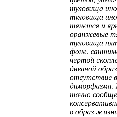
туловища ино
туловища ино
тянется
и яр
оранжевые
т
туловища
пят
фоне.
сантим
чертой
скопл
дневной образ
отсутствие 
диморфизма.
точно
сообще
консерватив
в
образ жизн