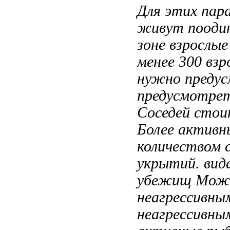
Для этих
пар
живут пооди
зоне взрослые
менее 300
взр
нужно преду
предусмотре
Соседей сто
Более активн
количеством 
укрытий.
вид
убежищ Мож
неагрессивны
неагрессивны