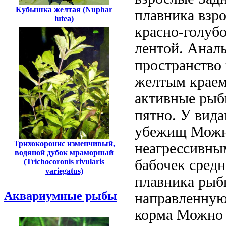
Кубышка желтая (Nuphar
плавника
взр
lutea)
красно-голуб
лентой. Ана
пространство
желтым крае
активные ры
пятно. У
вида
убежищ Можн
Трихокоронис изменчивый,
неагрессивны
водяной дубок мраморный
бабочек
средн
(Trichocoronis rivularis
variegatus)
плавника
рыб
Аквариумные рыбы
направленну
корма Можно 