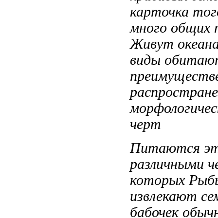
карточка
тог
много общих
т
Живут
океан
виды обитаю
преимуществ
распростран
морфологичес
черт
Питаются э
различными
ч
которых
Рыбы
извлекают
cе
бабочек обыч