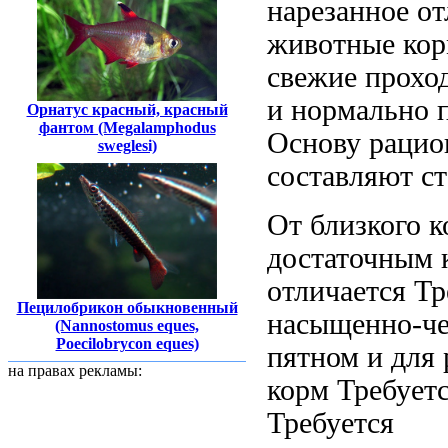
нарезанное
от
животные кор
свежие
прохо
и
нормально 
Орнатус красный, красный
фантом (Megalamphodus
Основу рацио
sweglesi)
составляют
ст
От близкого
к
достаточным 
отличается
Тр
Пецилобрикон обыкновенный
насыщенно-ч
(Nannostomus eques,
Poecilobrycon eques)
пятном и
для 
на правах рекламы:
корм Требует
Требуется