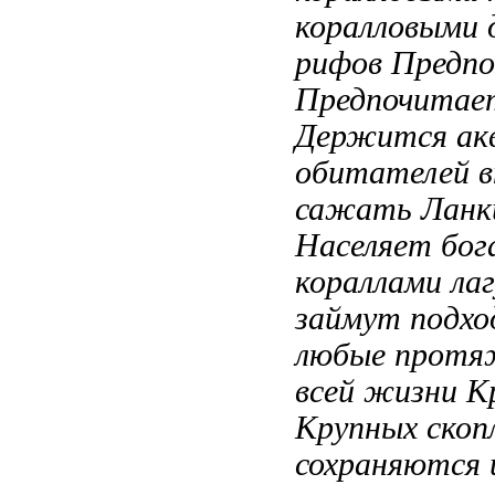
коралловыми
рифов Предп
Предпочитае
Держится
ак
обитателей
в
сажать
Ланк
Населяет бог
кораллами ла
займут подх
любые
протя
всей жизни К
Крупных скоп
сохраняются