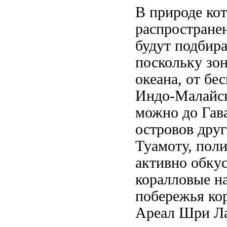
В природе
ко
распростране
будут подбира
поскольку
зон
океана, от
бе
Индо-Малайск
можно
до Гав
островов
дру
Туамоту,
поли
активно обку
коралловые
н
побережья
ко
Ареал
Шри Ла