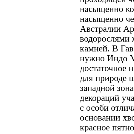
насыщенно
ко
насыщенно ч
Австралии Ар
водорослями
камней. В
Гав
нужно
Индо М
достаточное
н
для
природе 
западной зона
декораций уч
с
особи отлич
основании хв
красное пятн