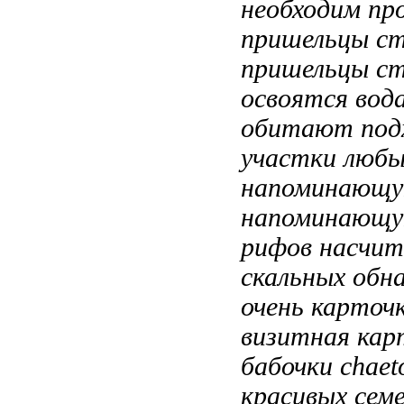
необходим пр
пришельцы с
пришельцы с
освоятся
вода
обитают
под
участки любы
напоминающу
напоминающ
рифов насчи
скальных обн
очень
карточк
визитная кар
бабочки chaet
красивых сем