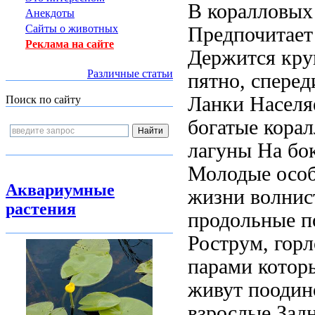
В
коралловых
Анекдоты
Сайты о животных
Предпочитает
Реклама на сайте
Держится
кру
Различные статьи
пятно, спере
Ланки Населя
Поиск по сайту
богатые кора
лагуны
На бо
Молодые осо
Аквариумные
жизни
волнис
растения
продольные 
Рострум, гор
парами котор
живут поодин
взрослые
Зад