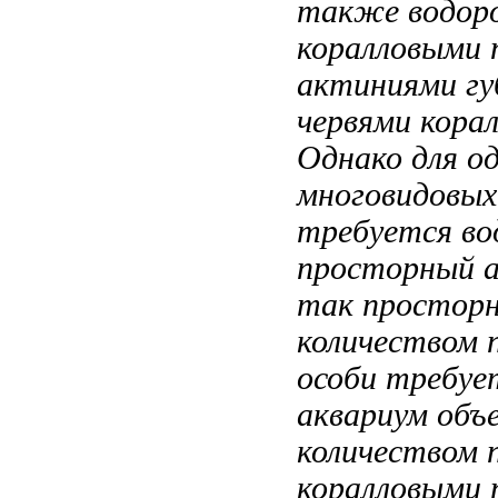
также водоро
коралловыми 
актиниями гу
червями
корал
Однако для
о
многовидовы
требуется
во
просторный
так
простор
количеством 
особи требуе
аквариум объ
количеством 
коралловыми 