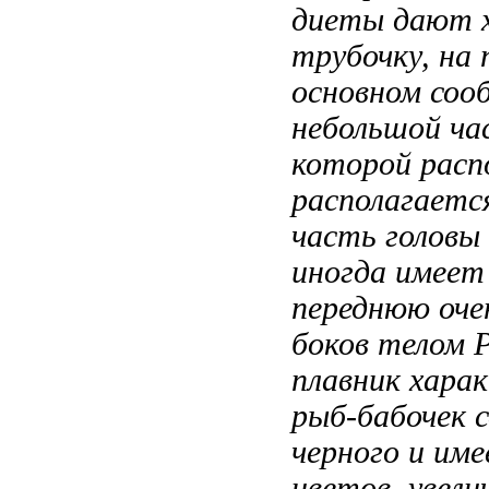
диеты дают 
трубочку, на
основном соо
небольшой
ча
которой расп
располагаетс
часть головы
иногда имее
переднюю
оче
боков телом 
плавник
харак
рыб-бабочек 
черного и
име
цветов,
увели