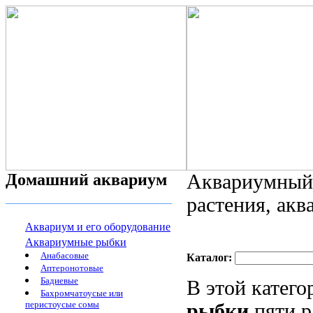
Домашний аквариум
Аквариумный 
растения, ак
Аквариум и его оборудование
Аквариумные рыбки
Анабасовые
Каталог:
Аптеронотовые
Бадиевые
В этой катег
Бахромчатоусые или
перистоусые сомы
рыбки
пяти р