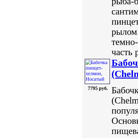
рыба-б
сантим
пинцет
рылом.
темно-
часть 
Бабоч
(Chelm
Бабочк
7795 руб.
(Chelm
популя
Основн
пищев