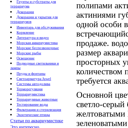
Грунты и субстраты для
полипами акт
террариума
Декорации
актиниями гу
Декорации и укрытия для
террариумов
одной особи
в
Инвентарь для обслуживания
встречающий
Кормление
Литература и видео
продаже.
вод
Морская аквариумистика
Морские беспозвоночные
размер
аквар
Морские рыбы
Освещение
просторных у
Подводные светильники и
лампы
количеством 
Пруды и фонтаны
требуется ак
Светоарматура Juwel
Системы автодолива
Терморегуляция
Основной цв
Террариумистика
Террариумные животные
светло-серый
Тестирование воды
Фильтрация и стерилизация
желтоватыми
Экзотические птицы
Статьи по аквариумистике
зеленоватым
Это интересно...