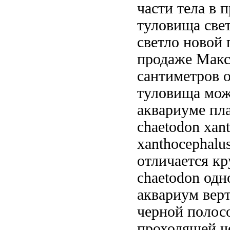
части тела
в п
туловища све
светло
новой 
продаже Макс
сантиметров 
туловища
мож
аквариуме
пл
chaetodon xan
xanthocephalu
отличается к
chaetodon
одн
аквариум
вер
черной полос
проходящей ч