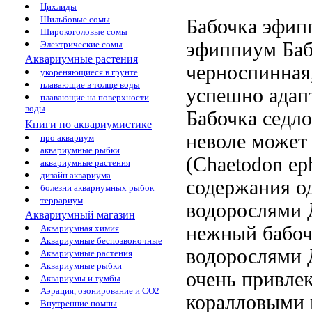
Цихлиды
Шильбовые сомы
Бабочка эфип
Широкоголовые сомы
эфиппиум Баб
Электрические сомы
Аквариумные растения
черноспинная
укореняющиеся в грунте
плавающие в толще воды
успешно адап
плавающие на поверхности
воды
Бабочка седл
Книги по аквариумистике
неволе может
про аквариум
аквариумные рыбки
(Chaetodon ep
аквариумные растения
дизайн аквариума
содержания о
болезни аквариумных рыбок
террариум
водорослями 
Аквариумный магазин
нежный
бабоч
Аквариумная химия
Аквариумные беспозвоночные
водорослями 
Аквариумные растения
Аквариумные рыбки
очень привле
Аквариумы и тумбы
Аэрация, озонирование и CO2
коралловыми 
Внутренние помпы