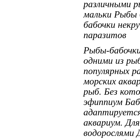
различными
ры
мальки
Рыбы 
бабочки некр
паразитов
Рыбы-бабочк
одними из
ры
популярных
р
морских аква
рыб. Без
кото
эфиппиум Баб
адаптируетс
аквариум.
Для
водорослями 