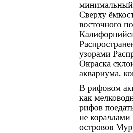
минимальный
Сверху ёмкос
восточного п
Калифорнийск
Распростране
узорами Расп
Окраска
скло
аквариума.
ко
В рифовом
ак
как мелковод
рифов
поедат
не
кораллами
островов Мур