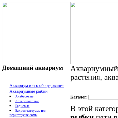
Домашний аквариум
Аквариумный 
растения, ак
Аквариум и его оборудование
Аквариумные рыбки
Анабасовые
Каталог:
Аптеронотовые
Бадиевые
В этой катег
Бахромчатоусые или
перистоусые сомы
рыбки
пяти р