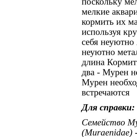
поскольку ме
мелкие
аквари
кормить их
ма
используя
кру
себя неуютно
неуютно
мета
длина
Кормит
два -
Мурен н
Мурен необх
встречаются
Для справки
Семейство М
(Muraenidae) 