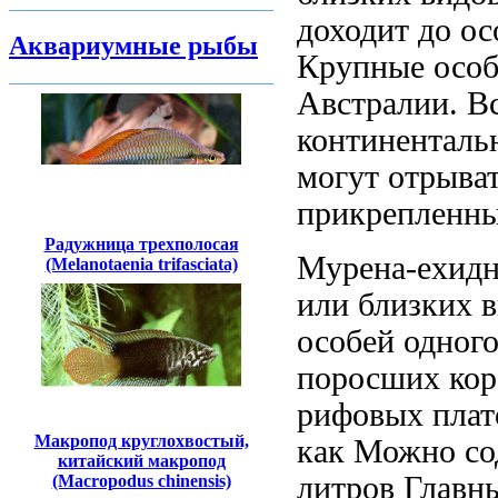
доходит до
ос
Аквариумные рыбы
Крупные осо
Австралии. В
континентал
могут отрыва
прикрепленн
Радужница трехполосая
Мурена-ехидн
(Melanotaenia trifasciata)
или близких 
особей одног
поросших ко
рифовых плат
Макропод круглохвостый,
как
Можно со
китайский макропод
литров Главн
(Macropodus chinensis)