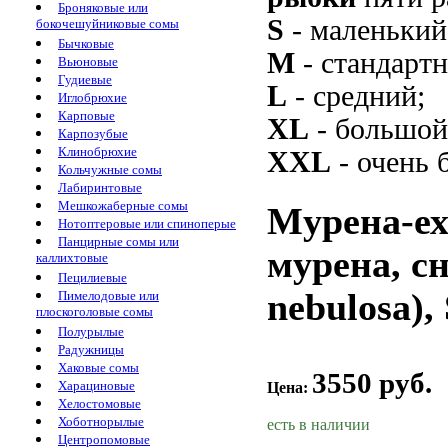
Броняковые или
S
- маленький
бокочешуйниковые сомы
Бычковые
M
- стандарт
Вьюновые
Гудиевые
L
- средний;
Иглобрюхие
Карповые
XL
- большой
Карпозубые
Клинобрюхие
XXL
- очень 
Кольчужные сомы
Лабиринтовые
Мешкожаберные сомы
Мурена-ех
Нотоптеровые или спиноперые
Панцирные сомы или
мурена, с
каллихтовые
Пецилиевые
nebulosa),
Пимелодовые или
плоскоголовые сомы
Полурылые
Радужницы
Хаковые сомы
3550 руб.
Харациновые
Цена:
Хелостомовые
Хоботнорылые
есть в наличии
Центропомовые