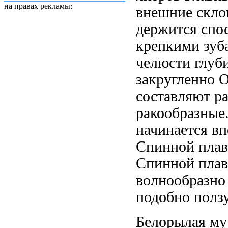
на правах рекламы:
внешние скл
держится
спо
крепкими зуб
челюсти
глуб
закругленно
О
составляют р
ракообразные
начинается в
Спинной плав
Спинной пла
волнообразно
подобно полз
Белорылая м