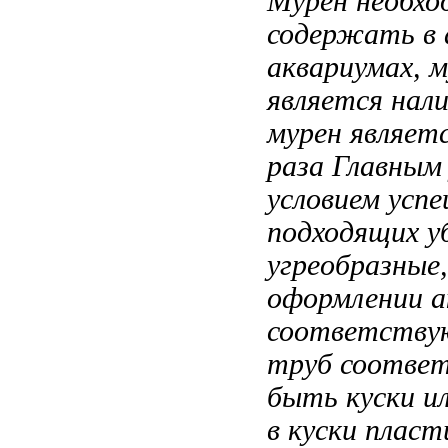
Мурен необх
содержать в
аквариумах,
м
является нал
мурен являет
раза
Главным 
условием усп
подходящих 
угреобразные
оформлении 
соответству
труб соотве
быть куски
ил
в
куски пласт