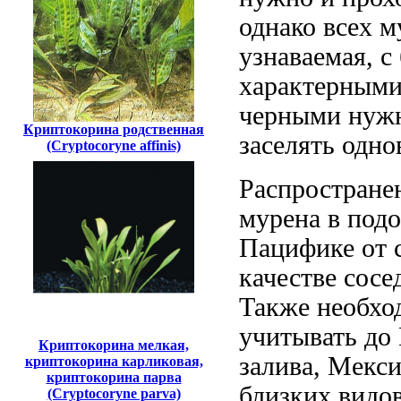
однако всех м
узнаваемая, с
характерным
черными
нужн
Криптокорина родственная
заселять одн
(Cryptocoryne affinis)
Распростране
мурена в
подо
Пацифике от
качестве сосе
Также необхо
учитывать
до 
Криптокорина мелкая,
залива, Мекс
криптокорина карликовая,
криптокорина парва
близких видов
(Cryptocoryne parva)