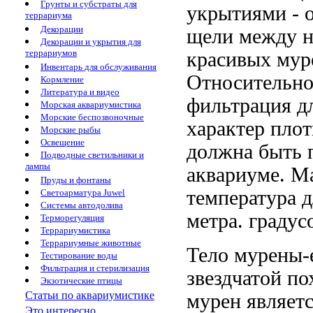
Грунты и субстраты для
укрытиями
- 
террариума
Декорации
щели между 
Декорации и укрытия для
террариумов
красивых мур
Инвентарь для обслуживания
Относительн
Кормление
Литература и видео
фильтрация
д
Морская аквариумистика
Морские беспозвоночные
характер
плот
Морские рыбы
Освещение
должна быть 
Подводные светильники и
лампы
аквариуме. М
Пруды и фонтаны
температура
д
Светоарматура Juwel
Системы автодолива
метра.
градус
Терморегуляция
Террариумистика
Террариумные животные
Тело мурены
Тестирование воды
Фильтрация и стерилизация
звездчатой п
Экзотические птицы
Статьи по аквариумистике
мурен являет
Это интересно...