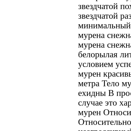
звездчатой по
звездчатой
раз
минимальный
мурена снежн
мурена снежн
белорылая
ли
условием ус
мурен
красив
метра Тело м
ехидны
В про
случае это
ха
мурен Относи
Относительно