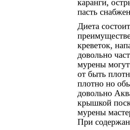
каранги,
остр
пасть снабже
Диета состои
преимуществ
креветок,
нап
довольно час
мурены могу
от
быть плотн
плотно
но об
довольно
Акв
крышкой пос
мурены масте
При содержа