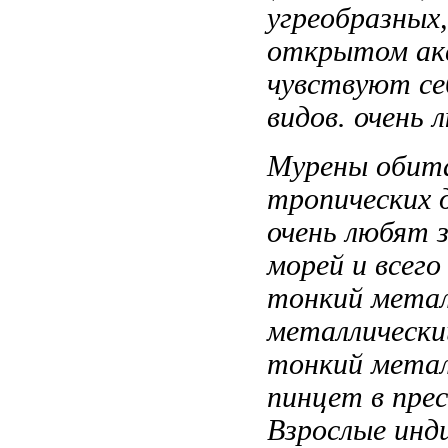
угреобразных
открытом ак
чувствуют се
видов.
очень 
Мурены оби
тропических
очень любят
з
морей и
всего
тонкий метал
металлическ
тонкий метал
пинцет
в пре
Взрослые
инд