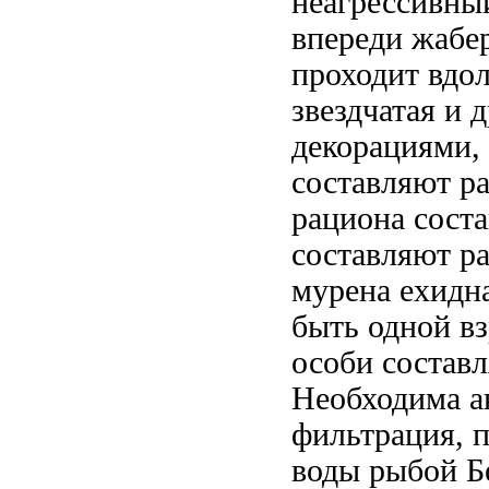
неагрессивны
впереди жабе
проходит вдол
звездчатая
и 
декорациями,
составляют р
рациона сост
составляют р
мурена ехидн
быть
одной в
особи составл
Необходима
а
фильтрация,
п
воды
рыбой Б