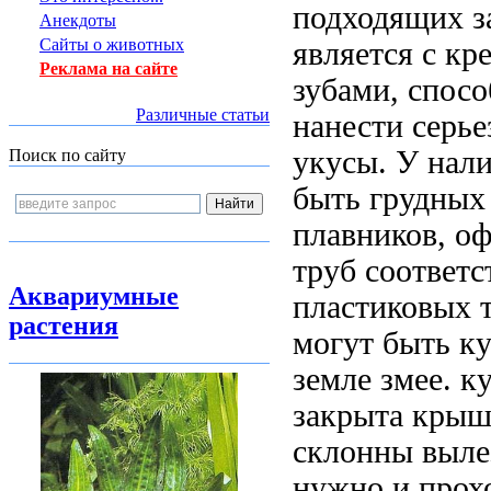
подходящих
з
Анекдоты
Сайты о животных
является
с кр
Реклама на сайте
зубами, спо
Различные статьи
нанести серь
укусы. У
нал
Поиск по сайту
быть
грудных
плавников,
оф
труб соответ
Аквариумные
пластиковых 
растения
могут быть к
земле змее.
к
закрыта крыш
склонны выле
нужно
и прох