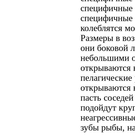
специфичные
специфичные
колеблятся
мо
Размеры
в во
они
боковой 
небольшими о
открываются
пелагические
открываются
пасть
соседей
подойдут кр
неагрессивны
зубы
рыбы, н