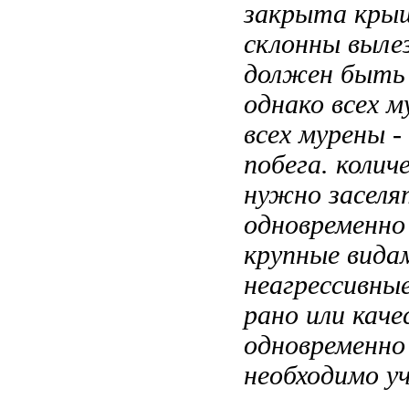
закрыта крыш
склонны выле
должен быт
однако всех м
всех
мурены -
побега.
колич
нужно заселя
одновременно
крупные
видам
неагрессивны
рано или
каче
одновременно
необходимо 