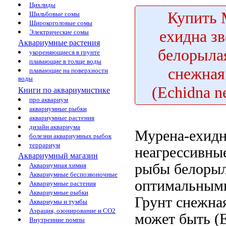
Цихлиды
Купить
М
Шильбовые сомы
Широкоголовые сомы
ехидна зв
Электрические сомы
Аквариумные растения
белорыла
укореняющиеся в грунте
плавающие в толще воды
снежная
плавающие на поверхности
воды
(Echidna n
Книги по аквариумистике
про аквариум
аквариумные рыбки
аквариумные растения
дизайн аквариума
Мурена-ехидна
болезни аквариумных рыбок
террариум
неагрессивны
Аквариумный магазин
рыбы
белорыл
Аквариумная химия
Аквариумные беспозвоночные
оптимальным
Аквариумные растения
Аквариумные рыбки
Грунт
снежна
Аквариумы и тумбы
Аэрация, озонирование и CO2
может быть
(E
Внутренние помпы