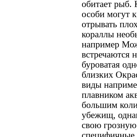
обитает
рыб. 
особи могут
к
отрывать пло
кораллы
необ
например
Мож
встречаются
н
буроватая
одн
близких
Окра
виды наприме
плавником
ак
большим кол
убежищ, одн
свою грозную
специфичные