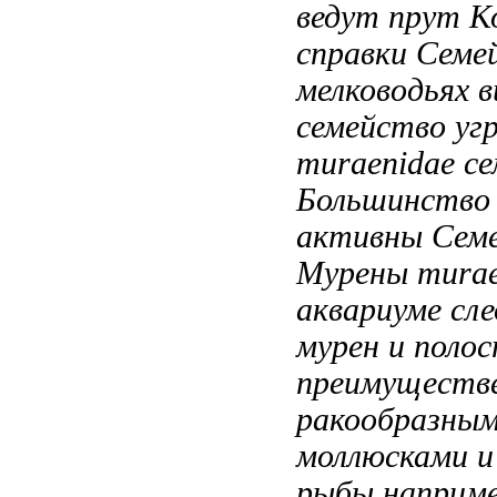
ведут
прут К
справки Семе
мелководьях
в
семейство уг
muraenidae с
Большинств
активны
Сем
Мурены murae
аквариуме сл
мурен
и полос
преимуществ
ракообразным
моллюсками 
рыбы наприме