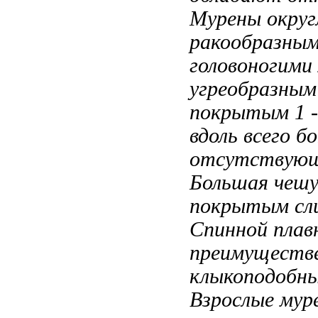
Мурены
округ
ракообразным
головоногими
угреобразным
покрытым
1 
вдоль всего
бо
отсутствую
Большая
чешу
покрытым сл
Спинной плав
преимуществ
клыкоподобн
Взрослые мур