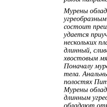
Мурены обл
угреобразны
состоит пре
удается приу
нескольких
пл
длинный, сли
хвостовым
мя
Поначалу мур
тела. Анальн
полостях Пи
Мурены обла
длинным угре
обладают
отк