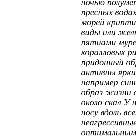
ночью
полуме
пресных вода
морей
крипти
виды
или жел
пятнами
мур
коралловых р
придонный об
активны
ярки
например син
образ жизни 
около скал
У 
носу
вдоль вс
неагрессивны
оптимальным