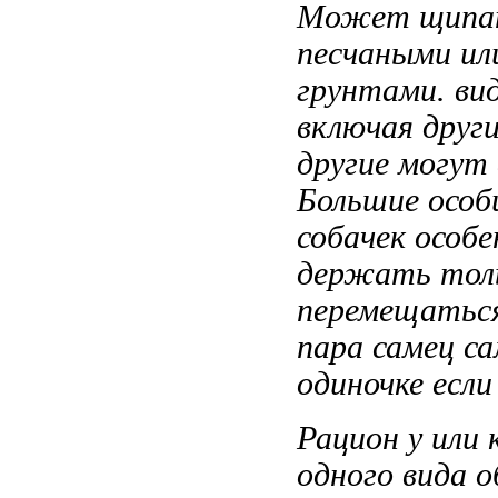
Может щипа
песчаными и
грунтами.
ви
включая друг
другие
могут
Большие осо
собачек особе
держать тол
перемещатьс
пара самец с
одиночке если
Рацион у
или 
одного вида 