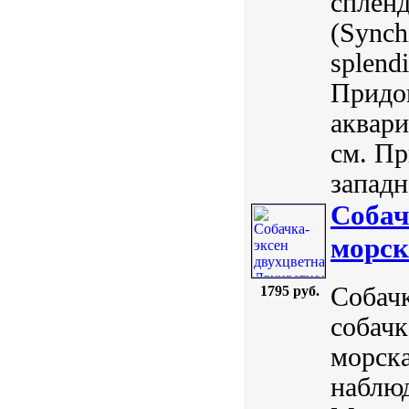
спленд
(Synch
splend
Придо
аквар
см. Пр
западн
Собач
морск
Собачк
1795 руб.
собачк
морска
наблюд