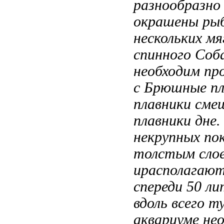
разнообразно
окрашены
рыб
нескольких
мя
спинного Соб
необходим п
с
Брюшные пл
плавники сме
плавники
дне.
некрупных
по
толстым слое
ирасполагаю
спереди
50 ли
вдоль всего т
аквариуме не