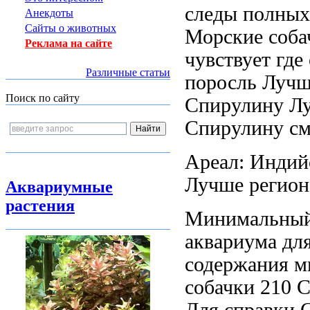
следы полны
Анекдоты
Сайты о животных
Морские собач
Реклама на сайте
чувствует
где
Различные статьи
поросль
Лучш
Поиск по сайту
Спирулину Лу
Спирулину
см
Ареал: Индий
Лучше
регион
Аквариумные
растения
Минимальны
аквариума дл
содержания 
собачки 210
С
Для справки 