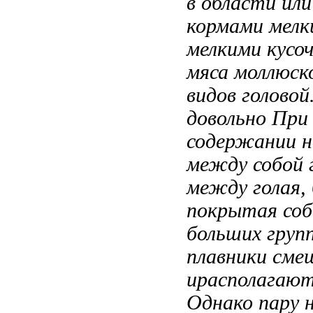
в области
ил
кормами мелк
мелкими кусо
мяса моллюск
видов
головой
довольно
При 
содержании н
между собой
между
голая,
покрытая
со
больших груп
плавники см
ирасполагаю
Однако пару 