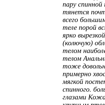
пару
спинной 
тянется поч
всего
больши
теле порой в
ярко
вырезкой
(колючую)
обл
телом наибол
телом
Анальн
тоже доволь
примерно
хво
мягкой
посте
спинного.
бол
глазами Кожа
крупным рто