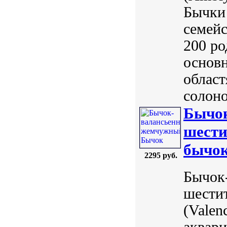
Бычки 
семей
200 ро
основн
област
солоно
Бычок
шести
бычок 
2295 руб.
Бычок
шести
(Valen
аквари