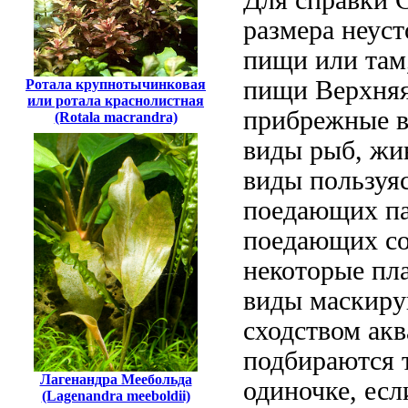
размера
неуст
пищи
или там
пищи Верхняя
Ротала крупнотычинковая
или ротала краснолистная
прибрежные в
(Rotala macrandra)
виды
рыб, ж
виды пользуя
поедающих па
поедающих
со
некоторые пл
виды маскир
сходством
акв
подбираются
Лагенандра Меебольда
одиночке, ес
(Lagenandra meeboldii)