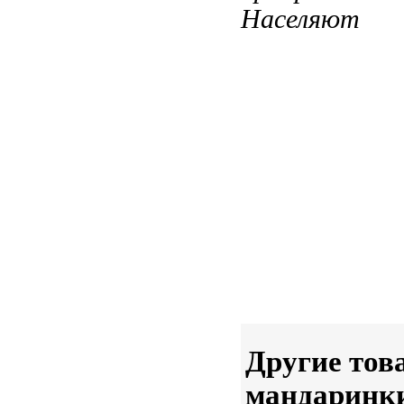
Населяют
Другие тов
мандаринк