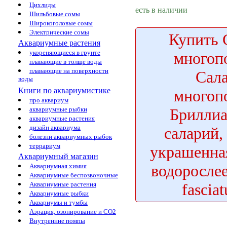
Цихлиды
есть в наличии
Шильбовые сомы
Широкоголовые сомы
Электрические сомы
Купить
Аквариумные растения
укореняющиеся в грунте
многоп
плавающие в толще воды
плавающие на поверхности
Сал
воды
Книги по аквариумистике
многоп
про аквариум
Брилли
аквариумные рыбки
аквариумные растения
дизайн аквариума
саларий,
болезни аквариумных рыбок
террариум
украшенна
Аквариумный магазин
водорослее
Аквариумная химия
Аквариумные беспозвоночные
fascia
Аквариумные растения
Аквариумные рыбки
Аквариумы и тумбы
Аэрация, озонирование и CO2
Внутренние помпы