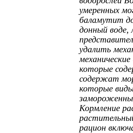
водорослей Б
умеренных
мо
баламутит до
донный
воде,
представите
удалить меха
механические
которые сод
содержат мо
которые
виды
замороженны
Кормление р
растительны
рацион вклю