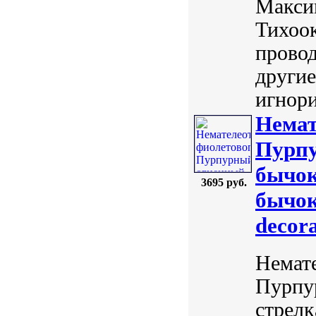
Максим
Тихоо
провод
другие
игнори
Немат
Пурпу
бычок
3695 руб.
бычок
decor
Немат
Пурпу
стрел