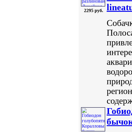
lineat
2295 руб.
Собачк
Полоса
привле
интере
аквари
водоро
природ
регио
содерж
Гобио
бычок