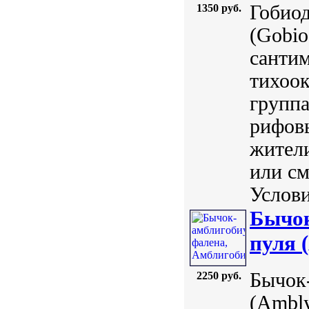
Гобио
1350 руб.
(Gobio
сантим
тихоок
группа
рифов
жители
или с
Услови
Бычок
пуля 
Бычок
2250 руб.
(Ambly