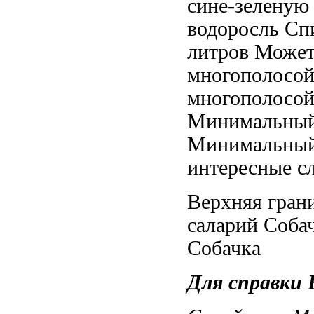
сине-зелену
водоросль Сп
литров Может
многополосой
многополосо
Минимальный
Минимальный
интересные с
Верхняя гран
саларий Соба
Собачка
Для справки