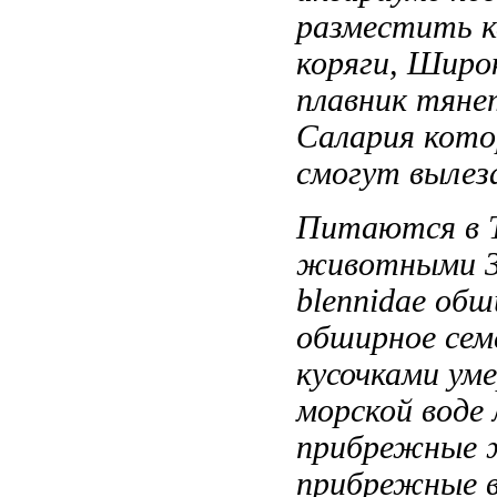
разместить 
коряги,
Широк
плавник тяне
Салария
кото
смогут вылез
Питаются в
животными
blennidae об
обширное се
кусочками
ум
морской воде
прибрежные
ж
прибрежные 