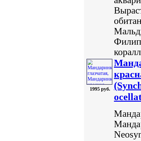
Выраст
обитан
Мальд
Филипп
коралл
Манда
красн
(Synch
1995 руб.
ocella
Мандар
Мандар
Neosyn