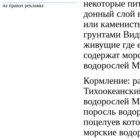
некоторые пи
на правах рекламы:
донный слой
или каменист
грунтами Ви
живущие
где 
содержат мор
водорослей М
Кормление: р
Тихоокеански
водорослей М
поросль водо
поцелуев
кото
морские водо