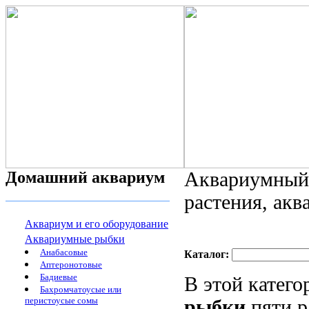
Домашний аквариум
Аквариумный 
растения, ак
Аквариум и его оборудование
Аквариумные рыбки
Анабасовые
Каталог:
Аптеронотовые
Бадиевые
В этой катег
Бахромчатоусые или
перистоусые сомы
рыбки
пяти р