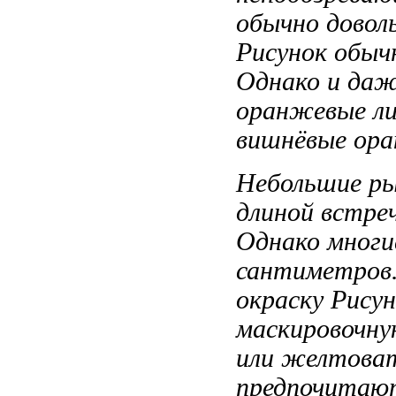
обычно довол
Рисунок обыч
Однако
и да
оранжевые ли
вишнёвые ор
Небольшие р
длиной
встре
Однако многи
сантиметров
окраску Рису
маскировочну
или желтова
предпочитаю