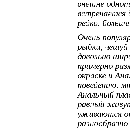
внешне
однот
встречается 
редко.
больше
Очень популя
рыбки,
чешуй
довольно шир
примерно
раз
окраске и
Ана
поведению.
мя
Анальный пла
равный
живу
уживаются
о
разнообразно