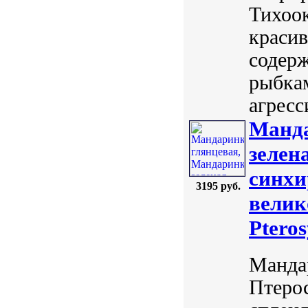
Тихоок
красив
содерж
рыбкам
агресс
Манда
зелен
синхи
3195 руб.
велик
Pteros
Мандар
Птеро