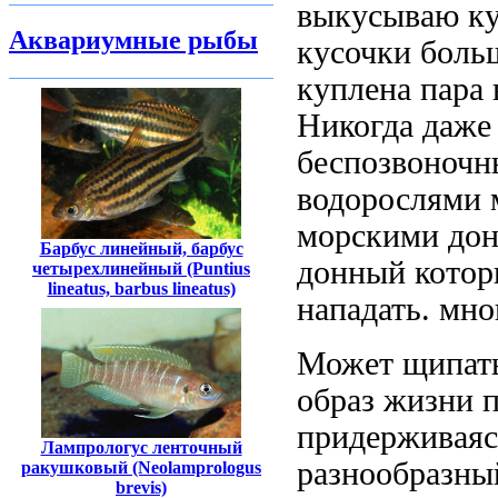
выкусываю ку
Аквариумные рыбы
кусочки
боль
куплена пара
Никогда
даже
беспозвоночн
водорослями
морскими
дон
Барбус линейный, барбус
донный
котор
четырехлинейный (Puntius
lineatus, barbus lineatus)
нападать.
мно
Может щипат
образ жизни 
придерживаяс
Лампрологус ленточный
разнообразны
ракушковый (Neolamprologus
brevis)