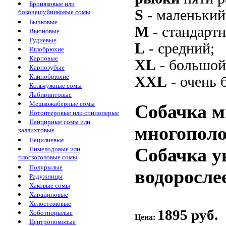
Броняковые или
S
- маленький
бокочешуйниковые сомы
Бычковые
M
- стандарт
Вьюновые
Гудиевые
L
- средний;
Иглобрюхие
Карповые
XL
- большой
Карпозубые
Клинобрюхие
XXL
- очень 
Кольчужные сомы
Лабиринтовые
Мешкожаберные сомы
Собачка м
Нотоптеровые или спиноперые
Панцирные сомы или
многополо
каллихтовые
Пецилиевые
Собачка у
Пимелодовые или
плоскоголовые сомы
Полурылые
водорослее
Радужницы
Хаковые сомы
Харациновые
Хелостомовые
1895 руб.
Хоботнорылые
Цена:
Центропомовые