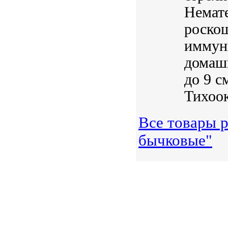
Немате
роско
иммун
домаш
до 9 с
Тихоок
Все товары р
бычковые"