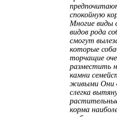
предпочитают
спокойную ко
Многие виды
видов рода
со
смогут выле
которые соба
торчащие
оче
разместить
н
камни
семейс
живыми
Они 
слегка вытя
растительны
корма
наибол