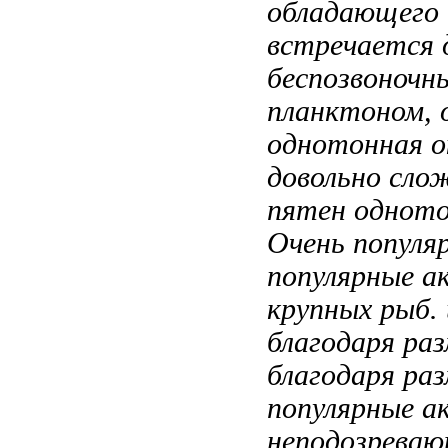
обладающего
встречается 
беспозвоночн
планктоном,
однотонная о
довольно сло
пятен одното
Очень популя
популярные а
крупных рыб.
благодаря ра
благодаря ра
популярные а
неподозрева