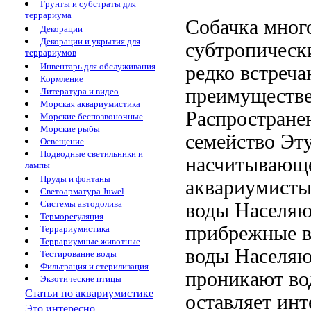
Грунты и субстраты для
террариума
Собачка мног
Декорации
Декорации и укрытия для
субтропическ
террариумов
Инвентарь для обслуживания
редко встреча
Кормление
преимуществ
Литература и видео
Морская аквариумистика
Распростране
Морские беспозвоночные
Морские рыбы
семейство
Эту
Освещение
Подводные светильники и
насчитывающ
лампы
Пруды и фонтаны
аквариумисты
Светоарматура Juwel
Системы автодолива
воды Населя
Терморегуляция
прибрежные 
Террариумистика
Террариумные животные
воды Населяю
Тестирование воды
Фильтрация и стерилизация
проникают
во
Экзотические птицы
Статьи по аквариумистике
оставляет ин
Это интересно...