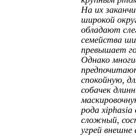
На их
заканч
широкой окру
обладают сле
семейства ш
превышает
го
Однако мног
предпочита
спокойную,
дл
собачек длин
маскировочн
рода xiphasia
сложный, со
угрей внешне 