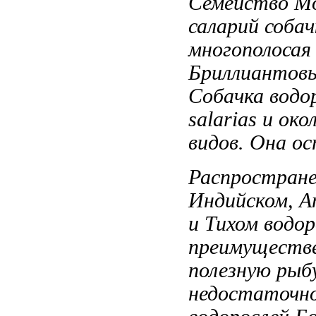
Семейство М
саларий
собач
многополосая
Бриллиантов
Собачка водо
salarias
и око
видов.
Она ос
Распростран
Индийском, 
и Тихом
водор
преимуществ
полезную рыб
недостаточно