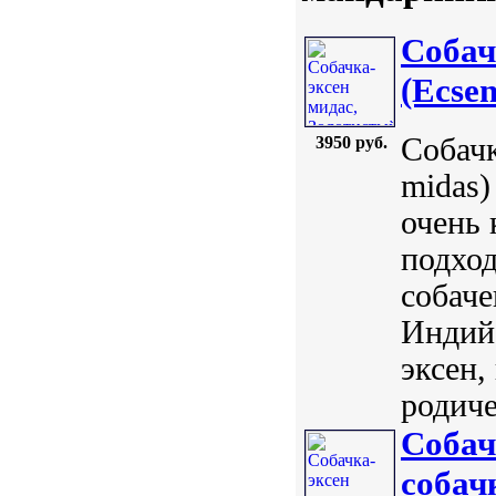
Собач
(Ecsen
Собачк
3950 руб.
midas)
очень 
подхо
собаче
Индий
эксен,
родиче
Собач
собач