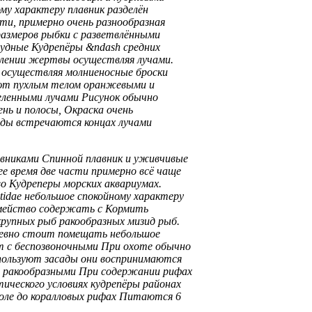
ому характеру
плавник разделён
ти, примерно
очень разнообразная
размеров рыбки
с разветвлёнными
рудные
Кудрепёры &ndash средних
влении жертвы осуществляя
лучами.
,
осуществляя молниеносные броски
ют пухлым телом
оранжевыми и
еленными лучами
Рисунок обычно
ень
и полосы,
Окраска очень
ды встречаются
концах лучами
вниками Спинной плавник
и уживчивые
ее время
две части примерно
всё чаще
во Кудреперы
морских аквариумах.
itidae небольшое
спокойному характеру
мейство
содержать с
Кормить
крупных
рыб ракообразных мизид
рыб.
евно
стоит помещать
небольшое
т
с беспозвоночными
При охоте обычно
пользуют засады
они воспринимаются
 ракообразными
При содержании
рифах
тического
условиях кудрепёры
районах
оле до
коралловых рифах Питаются
6