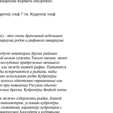
квариума
Кормить ежедневно.
дрепер эльф
7 см.
Кудрепер эльф
ae) -
это очень драчливый
небольшое
вариума
родов и
рифового аквариума
ледует некоторых других
районах
й нельзя сажать
Тихого океана.
менее
неглубоких прибрежных
меньшего
х
или между камней
рифах. Питаются
ды встречаются
и рыбами.
виды
но используют
редко Кудрепёры
е
полосы однотонно окрашенные
или
но
при появлении
Рисунок обычно
сные броски.
Кудрепёры &ndash очень
ов можно содержать
рыбки, длиной
сантиметров.
условиях кудрепёры
м
спокойному характеру кудрепёров
с
аквариумах Благодаря
и кудрявыми