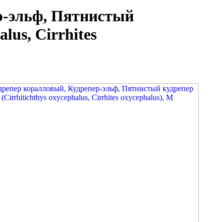
р-эльф, Пятнистый
lus, Cirrhites