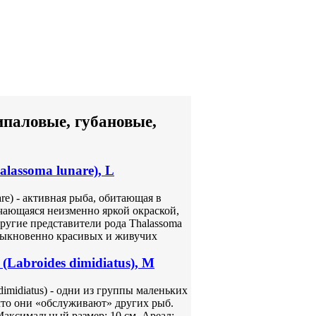
ипаловые, губановые,
lassoma lunare), L
are) - активная рыба, обитающая в
чающаяся неизменно яркой окраской,
ругие представители рода Thalassoma
обыкновенно красивых и живучих
Labroides dimidiatus), M
imidiatus) - одни из группы маленьких
что они «обслуживают» других рыб.
Максимальный размер: 10 см. Ареал: