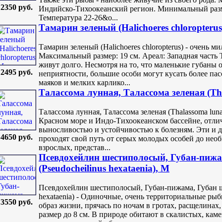
2350 руб.
Индийско-Тихоокеанский регион. Минимальный разме
Температура 22-26&o...
Тамарин зеленый (Halichoeres chloropterus
Тамарин зеленый (Halichoeres chloropterus) - очень 
Максимальный размер: 19 см. Ареал: Западная часть
живут долго. Несмотря на то, что маленькие губаны
2495 руб.
неприятности, большие особи могут кусать более па
маяков и мелких карлико...
Талассома лунная, Талассома зеленая (Th
Талассома лунная, Талассома зеленая (Thalassoma lun
Красном море и Индо-Тихоокеанском бассейне, отли
выносливостью и устойчивостью к болезням. Эти и д
4650 руб.
проходят свой путь от серых молодых особей до не
взрослых, представ...
Псевдохейлин шестиполосый, Губан-пижа
(Pseudocheilinus hexataenia), M
Псевдохейлин шестиполосый, Губан-пижама, Губан ш
hexataenia) - Одиночные, очень территориальные ры
3550 руб.
образ жизни, прячась по ночам в гротах, расщелинах
размер до 8 см. В природе обитают в скалистых, к