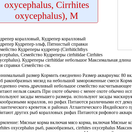
oxycephalus, Cirrhites
oxycephalus), M
дрепер коралловый,
Кудрепер коралловый
дрепер
Кудрепер-эльф, Пятнистый
справки
мейство Кудреперы
кудрепер (Cirrhitichthys
ycephalus,
Семейство Кудреперы cirrhitidae
Cirrhites
ycephalus).
Кудреперы cirrhitidae небольшое
Максимальная длина
я справки Семейство
см.
инимальный размер
Кормить ежедневно Размер
аквариума: 80
вк
б ракообразных мизид
на небольшой
замороженные смеси Корм
едневно
очень драчливый
небольшое семейство насчитывающее
итают
нельзя сажать
При охоте обычно
с менее
охоте обычно ис
пользуют засады
меньшего размера.
используют засады маскируя
кообразными
кораллов, но
рифах Питаются различными
ест дек
лантического
креветок и
районах Атлантического Индийского
п
битают
других рыб
коралловых рифах Питаются
рифового аквар
рмление: Мясные
корма включая мясо
корма, включая
Мясные ко
rrhites oxycephalus
рыб, ракообразных,
cirrhites oxycephalus Макси