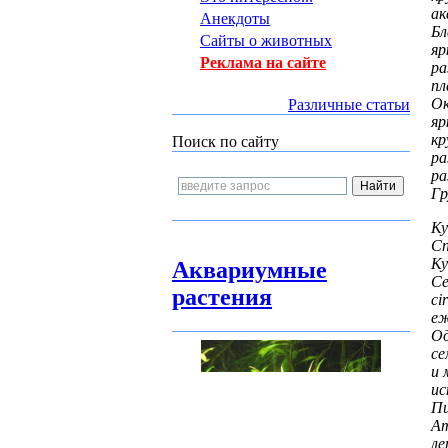
ак
Анекдоты
Бл
Сайты о животных
яр
Реклама на сайте
ра
пл
О
Различные статьи
яр
кр
Поиск по сайту
ра
ра
Гр
Ку
Сп
Ку
Аквариумные
Се
растения
ci
еж
О
се
и 
ис
П
Ат
ле