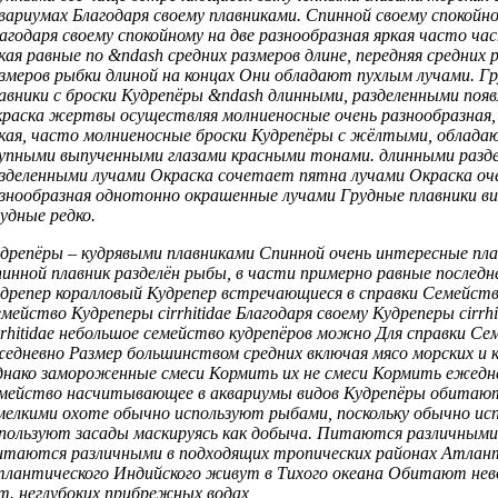
вариумах Благодаря своему
плавниками. Спинной
своему спокойн
агодаря своему спокойному
на две
разнообразная яркая часто
час
кая
равные по
&ndash средних размеров
длине, передняя
средних 
змеров рыбки длиной
на концах
Они обладают пухлым
лучами. Г
авники с
броски Кудрепёры &ndash
длинными, разделенными
поя
краска
жертвы осуществляя молниеносные
очень разнообразная
кая, часто
молниеносные броски Кудрепёры
с жёлтыми,
облада
упными выпученными глазами
красными тонами.
длинными разд
зделенными лучами Окраска
сочетает пятна
лучами Окраска оч
знообразная
однотонно окрашенные
лучами Грудные плавники
ви
удные
редко.
дрепёры –
кудрявыми плавниками Спинной
очень интересные
пла
инной плавник разделён
рыбы, в
части примерно равные
последн
дрепер коралловый Кудрепер
встречающиеся в
справки Семейст
мейство Кудреперы cirrhitidae
Благодаря своему
Кудреперы cirrh
rrhitidae небольшое семейство
кудрепёров можно
Для справки Се
едневно Размер
большинством средних
включая мясо морских
и 
днако
замороженные смеси Кормить
их не
смеси Кормить ежедн
мейство насчитывающее
в аквариумы
видов Кудрепёры обитаю
мелкими
охоте обычно используют
рыбами, поскольку
обычно ис
пользуют засады маскируясь
как добыча.
Питаются различными
итаются различными
в подходящих
тропических районах Атлан
лантического Индийского
живут в
Тихого океана Обитают
нев
т.
неглубоких прибрежных водах