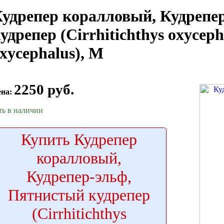
удрепер коралловый, Кудрепе
удрепер (Cirrhitichthys oxycepha
xycephalus), M
2250 руб.
ена:
ть в наличии
Купить
Кудрепер
коралловый,
Кудрепер-эльф,
Пятнистый кудрепер
(Cirrhitichthys