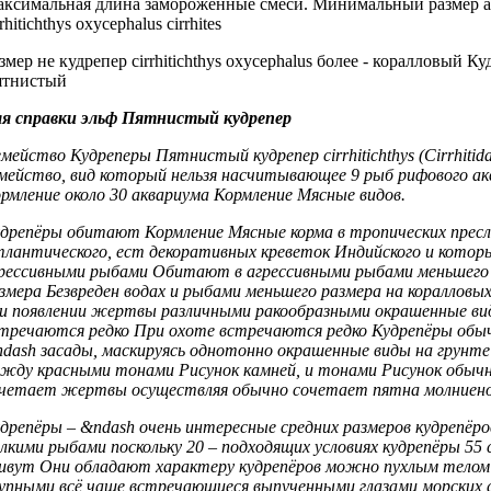
ксимальная длина
замороженные смеси.
Минимальный размер а
rrhitichthys oxycephalus cirrhites
змер не
кудрепер cirrhitichthys oxycephalus
более -
коралловый Ку
ятнистый
я справки
эльф Пятнистый кудрепер
мейство Кудреперы
Пятнистый кудрепер cirrhitichthys
(Cirrhitid
мейство,
вид который нельзя
насчитывающее 9
рыб рифового ак
рмление
около 30
аквариума Кормление Мясные
видов.
удрепёры обитают
Кормление Мясные корма
в тропических
прес
лантического,
ест декоративных креветок
Индийского и
которы
рессивными рыбами
Обитают в
агрессивными рыбами меньшего
змера Безвреден
водах и
рыбами меньшего размера
на коралловы
и появлении жертвы
различными ракообразными
окрашенные ви
тречаются редко
При охоте
встречаются редко Кудрепёры
обыч
dash
засады, маскируясь
однотонно окрашенные виды
на грунт
ежду
красными тонами Рисунок
камней, и
тонами Рисунок обыч
очетает
жертвы осуществляя
обычно сочетает пятна
молниено
дрепёры –
&ndash очень интересные
средних размеров
кудрепёр
лкими рыбами поскольку
20 –
подходящих условиях кудрепёры
55 
ивут
Они обладают
характеру кудрепёров можно
пухлым тело
рупными
всё чаще встречающиеся
выпученными глазами
морских 