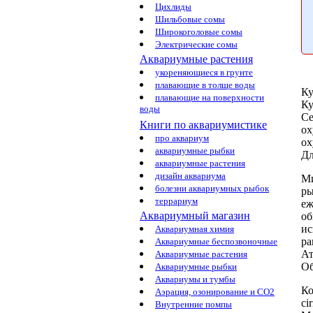
Цихлиды
Шильбовые сомы
Широкоголовые сомы
Электрические сомы
Аквариумные растения
укореняющиеся в грунте
плавающие в толще воды
Ку
плавающие на поверхности
Ку
воды
Се
Книги по аквариумистике
ox
про аквариум
ox
аквариумные рыбки
Дл
аквариумные растения
дизайн аквариума
М
болезни аквариумных рыбок
ры
террариум
еж
Аквариумный магазин
об
ис
Аквариумная химия
ра
Аквариумные беспозвоночные
Ат
Аквариумные растения
О
Аквариумные рыбки
Аквариумы и тумбы
Ко
Аэрация, озонирование и CO2
ci
Внутренние помпы