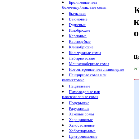
Броняковые или
К
бокочешуйниковые сомы
Бычковые
к
Вьюновые
Гудиевые
o
Иглобрюхие
Карповые
Карпозубые
Клинобрюхие
Кольчужные сомы
Ц
Лабиринтовые
Мешкожаберные сомы
ес
Нотоптеровые или спиноперые
Панцирные сомы или
каллихтовые
Пецилиевые
Пимелодовые или
плоскоголовые сомы
Полурылые
Радужницы
Хаковые сомы
Харациновые
Хелостомовые
Хоботнорылые
Центропомовые