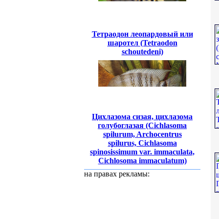
Тетраодон леопардовый или
шаротел (Tetraodon
schoutedeni)
Цихлазома сизая, цихлазома
голубоглазая (Cichlasoma
spilurum, Archocentrus
spilurus, Cichlasoma
spinosissimum var. immaculata,
Cichlosoma immaculatum)
на правах рекламы: