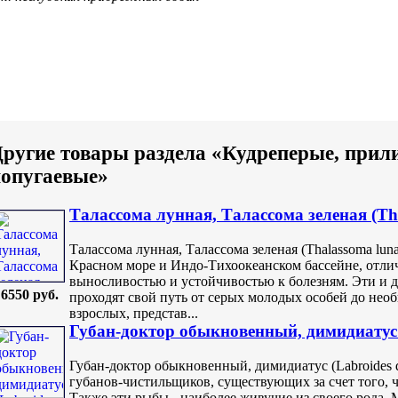
ругие товары раздела «Кудреперые, прил
попугаевые»
Талассома лунная, Талассома зеленая (Tha
Талассома лунная, Талассома зеленая (Thalassoma lun
Красном море и Индо-Тихоокеанском бассейне, отли
выносливостью и устойчивостью к болезням. Эти и д
6550 руб.
проходят свой путь от серых молодых особей до не
взрослых, представ...
Губан-доктор обыкновенный, димидиатус (
Губан-доктор обыкновенный, димидиатус (Labroides d
губанов-чистильщиков, существующих за счет того, 
Также эти рыбы - наиболее живучие из своего рода. 