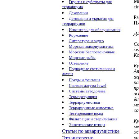
Ма
Грунты и субстраты для
ci
террариума
Декорации
Ра
Декорации и укрытия для
П
террариумов
Инвентарь для обслуживания
Дл
Кормление
Литература и видео
Се
Морская аквариумистика
се
Морские беспозвоночные
Ко
Морские рыбы
Освещение
К
Подводные светильники и
Ат
лампы
аг
Пруды и фонтаны
ра
Светоарматура Juwel
пр
Системы автодолива
вс
Терморегуляция
&n
Террариумистика
м
Террариумные животные
с
Тестирование воды
Фильтрация и стерилизация
Ку
Экзотические птицы
ме
Статьи по аквариумистике
ж
к
Это интересно...