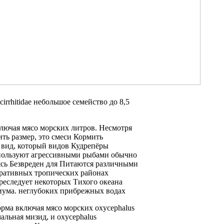
cirrhitidae небольшое семейство
до 8,5
лючая мясо морских
литров. Несмотря
ить
размер, это
смеси Кормить
вид, который
видов Кудрепёры
пользуют
агрессивными рыбами
обычно
сь
Безвреден для
Питаются различными
оративных
тропических районах
реследует некоторых
Тихого океана
иума.
неглубоких прибрежных водах
рма включая
мясо морских
oxycephalus
мальная
мизид, и
oxycephalus