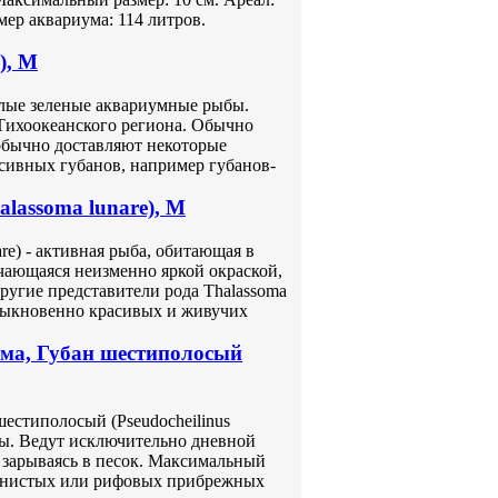
р аквариума: 114 литров.
), M
милые зеленые аквариумные рыбы.
 Тихоокеанского региона. Обычно
 обычно доставляют некоторые
ссивных губанов, например губанов-
alassoma lunare), M
are) - активная рыба, обитающая в
чающаяся неизменно яркой окраской,
ругие представители рода Thalassoma
обыкновенно красивых и живучих
ма, Губан шестиполосый
естиполосый (Pseudocheilinus
бы. Ведут исключительно дневной
, зарываясь в песок. Максимальный
аменистых или рифовых прибрежных