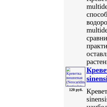
multid
способ
водоро
multid
сравни
практи
оставл
растен
Креве
sinens
Кревет
120 руб.
sinens
наибол