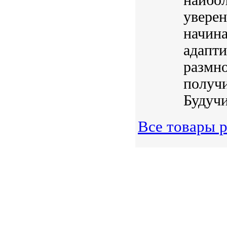
увере
начин
адапт
размно
получи
Будучи
Все товары 