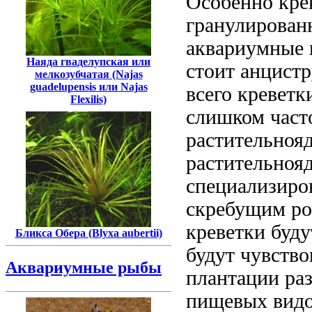
Особенно кре
гранулирован
аквариумные 
Наяда гваделупская или
стоит
анцистр
мелкозубчатая (Najas
guadelupensis или Najas
всего креветк
Flexilis)
слишком част
растительноя
растительноя
специализир
скребущим ро
креветки буду
Бликса Обера (Blyxa aubertii)
будут чувство
Аквариумные рыбы
плантации
ра
пищевых
вид