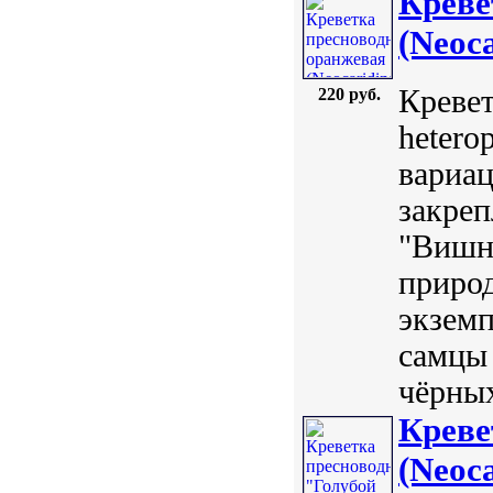
Креве
(Neoc
Кревет
220 руб.
hetero
вариа
закреп
"Вишни
приро
экземп
самцы 
чёрных
Креве
(Neoca