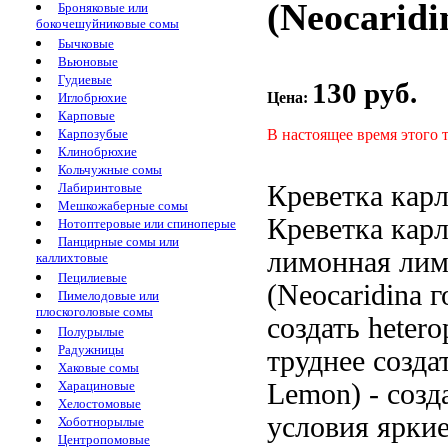
(Neocaridi
Броняковые или
бокочешуйниковые сомы
Бычковые
Вьюновые
Гудиевые
130 руб.
Цена:
Иглобрюхие
Карповые
В настоящее время этого 
Карпозубые
Клинобрюхие
Кольчужные сомы
Креветка кар
Лабиринтовые
Мешкожаберные сомы
Креветка кар
Нотоптеровые или спиноперые
Панцирные сомы или
лимонная
лим
каллихтовые
Пецилиевые
(Neocaridina
г
Пимелодовые или
плоскоголовые сомы
создать
hetero
Полурылые
Радужницы
труднее созда
Хаковые сомы
Lemon) -
созд
Харациновые
Хелостомовые
условия
яркие
Хоботнорылые
Центропомовые