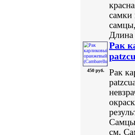
красн
самки 
самцы,
Длина 
Рак к
patzcu
Рак ка
450 руб.
patzcu
невзр
окраск
резуль
Самцы 
см. С