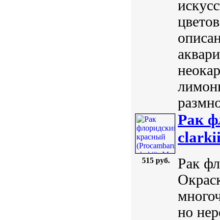
искусс
цветов
описан
аквари
неокар
лимонн
размно
Рак ф
clarki
Рак фл
515 руб.
Окраск
много
но нер