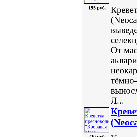
Кревет
195 руб.
(Neoca
вывед
селекц
От мас
аквари
неокар
тёмно-
вынос
Л...
Креве
(Neoca
220 руб.