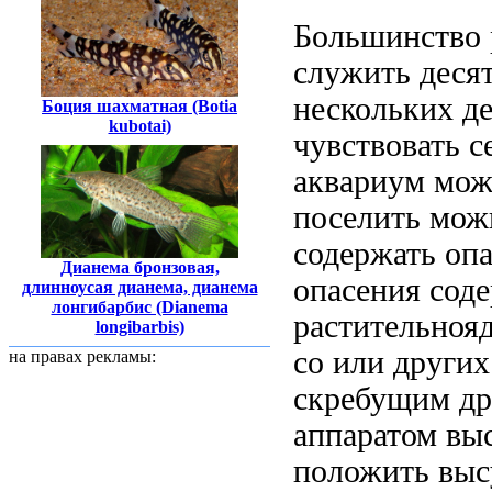
Большинство
служить
деся
нескольких де
Боция шахматная (Botia
kubotai)
чувствовать с
аквариум мо
поселить
мож
содержать
опа
Дианема бронзовая,
опасения сод
длинноусая дианема, дианема
лонгибарбис (Dianema
растительноя
longibarbis)
со
или други
на правах рекламы:
скребущим
др
аппаратом
вы
положить выс