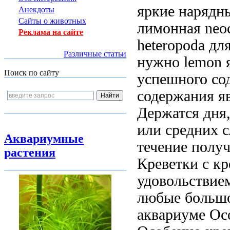
яркие нарядн
Анекдоты
Сайты о животных
лимонная neoc
Реклама на сайте
heteropoda
для
Различные статьи
нужно
lemon 
Поиск по сайту
успешного со
содержания я
Держатся
дня,
или средних 
Аквариумные
течение полу
растения
Креветки с
кр
удовольствие
любые
большо
аквариуме Ос