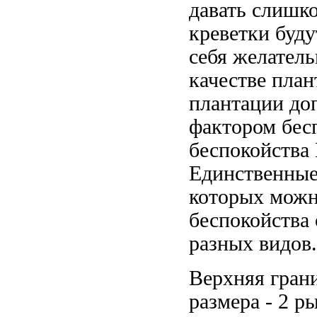
давать слишк
креветки буд
себя
желател
качестве пла
плантации до
фактором бес
беспокойства
Единственные
которых мож
беспокойства
разных видов
Верхняя гран
размера - 2
ры