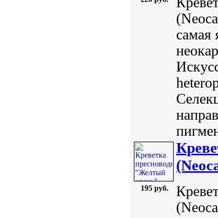
Кревет
(Neoca
самая 
неокар
Искусс
hetero
Селекц
направ
пигмен
Креве
(Neoca
Кревет
195 руб.
(Neoca