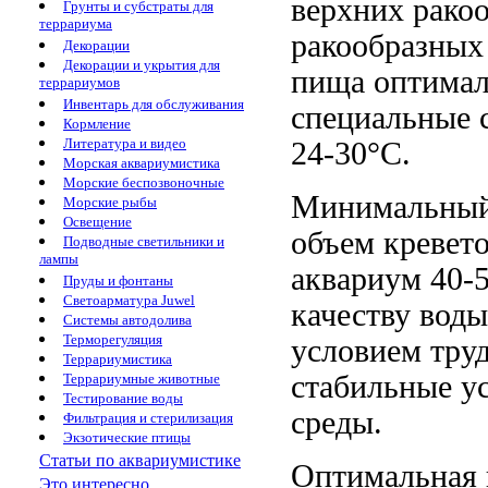
верхних
рако
Грунты и субстраты для
террариума
ракообразных
Декорации
Декорации и укрытия для
пища
оптимал
террариумов
Инвентарь для обслуживания
специальные
с
Кормление
Литература и видео
24-30°С.
Морская аквариумистика
Морские беспозвоночные
Минимальный
Морские рыбы
Освещение
объем кревет
Подводные светильники и
лампы
аквариум 40-
Пруды и фонтаны
Светоарматура Juwel
качеству вод
Системы автодолива
Терморегуляция
условием
труд
Террариумистика
стабильные у
Террариумные животные
Тестирование воды
среды.
Фильтрация и стерилизация
Экзотические птицы
Статьи по аквариумистике
Оптимальная
Это интересно...