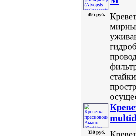
M
Кревет
495 руб.
мирный
ужива
гидро
провод
фильтр
стайки
простр
осущес
Креве
multid
Кревет
330 руб.