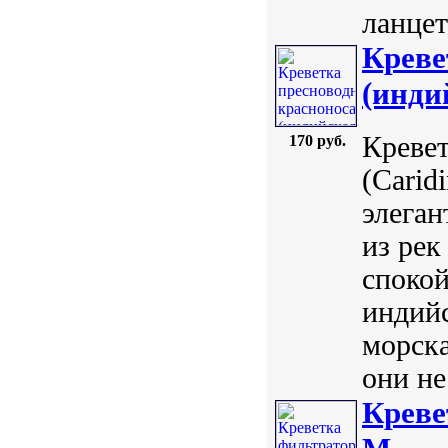
ланцет
Креве
(индий
Кревет
170 руб.
(Carid
элеган
из рек
спокой
индийс
морска
они не
Креве