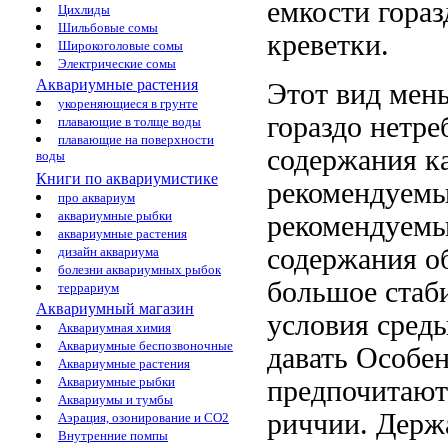
емкости гораз
Цихлиды
Шильбовые сомы
креветки.
Широкоголовые сомы
Электрические сомы
Аквариумные растения
Этот вид
мен
укореняющиеся в грунте
гораздо
нетре
плавающие в толще воды
плавающие на поверхности
содержания
ка
воды
Книги по аквариумистике
рекомендуемы
про аквариум
аквариумные рыбки
рекомендуемы
аквариумные растения
содержания
о
дизайн аквариума
болезни аквариумных рыбок
большое
стаб
террариум
Аквариумный магазин
условия сред
Аквариумная химия
Аквариумные беспозвоночные
давать
Особен
Аквариумные растения
Аквариумные рыбки
предпочитают
Аквариумы и тумбы
риччии. Держ
Аэрация, озонирование и CO2
Внутренние помпы