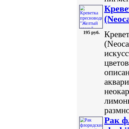
Креве
(Neoca
Кревет
195 руб.
(Neoca
искусс
цветов
описан
аквари
неокар
лимонн
размно
Рак ф