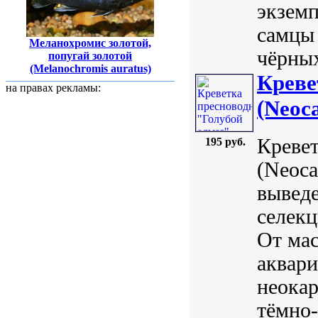
экземп
самцы 
Меланохромис золотой,
чёрных
попугай золотой
(Melanochromis auratus)
Креве
на правах рекламы:
(Neoca
Кревет
195 руб.
(Neoca
вывед
селекц
От мас
аквари
неокар
тёмно-