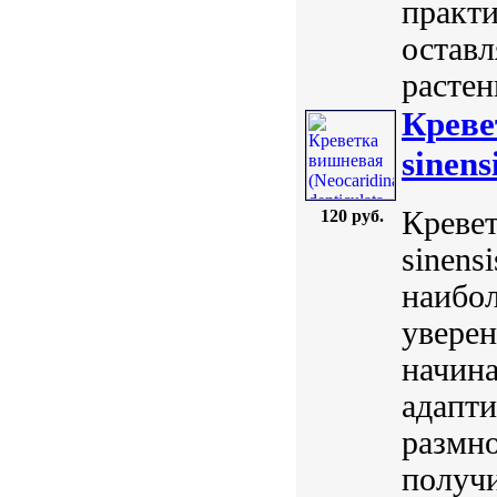
практи
оставл
растен
Креве
sinens
Кревет
120 руб.
sinens
наибол
увере
начин
адапт
размно
получи