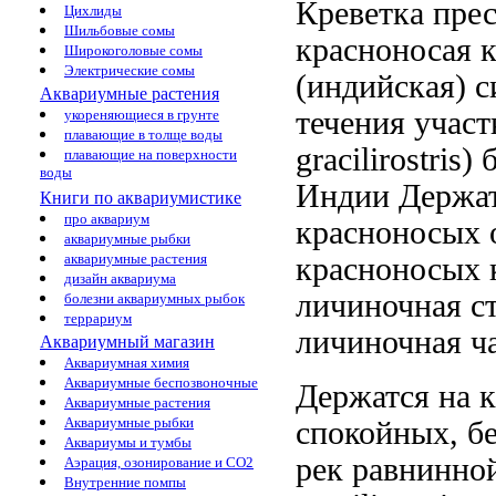
Креветка пре
Цихлиды
Шильбовые сомы
красноносая
к
Широкоголовые сомы
Электрические сомы
(индийская)
с
Аквариумные растения
течения участ
укореняющиеся в грунте
плавающие в толще воды
gracilirostris)
плавающие на поверхности
воды
Индии Держа
Книги по аквариумистике
про аквариум
красноносых
аквариумные рыбки
аквариумные растения
красноносых 
дизайн аквариума
личиночная с
болезни аквариумных рыбок
террариум
личиночная
ч
Аквариумный магазин
Аквариумная химия
Аквариумные беспозвоночные
Держатся на
к
Аквариумные растения
Аквариумные рыбки
спокойных, б
Аквариумы и тумбы
рек равнинно
Аэрация, озонирование и CO2
Внутренние помпы