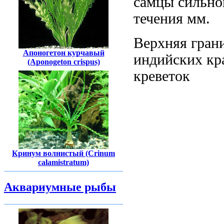
самцы
сильно
течения
мм.
Верхняя гран
Апоногетон курчавый
индийских кр
(Aponogeton crispus)
креветок
Кринум волнистый (Crinum
calamistratum)
Аквариумные рыбы