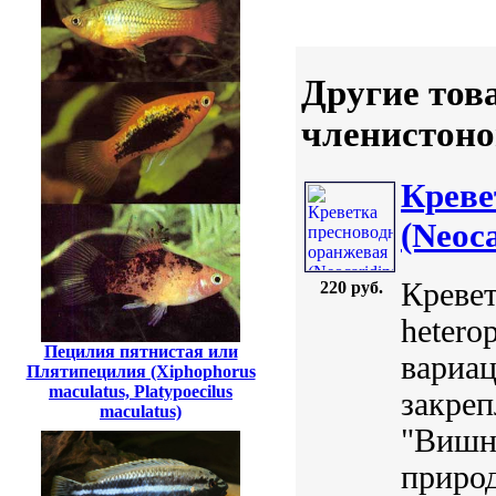
Другие тов
членистоно
Креве
(Neoc
Кревет
220 руб.
hetero
Пецилия пятнистая или
вариа
Плятипецилия (Xiphophorus
maculatus, Platypoecilus
закреп
maculatus)
"Вишни
приро