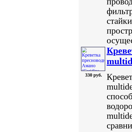
провод
фильтр
стайки
простр
осущес
Креве
multid
Кревет
330 руб.
multid
способ
водоро
multid
сравни