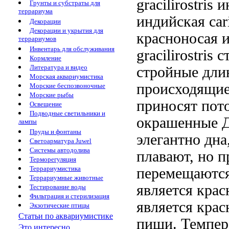
gracilirostris
и
Грунты и субстраты для
террариума
индийская car
Декорации
Декорации и укрытия для
красноносая 
террариумов
Инвентарь для обслуживания
gracilirostris
Кормление
Литература и видео
стройные дли
Морская аквариумистика
происходящи
Морские беспозвоночные
Морские рыбы
приносят пот
Освещение
Подводные светильники и
окрашенные
Д
лампы
Пруды и фонтаны
элегантно
дна
Светоарматура Juwel
Системы автодолива
плавают, но
п
Терморегуляция
Террариумистика
перемещаютс
Террариумные животные
является кра
Тестирование воды
Фильтрация и стерилизация
является кра
Экзотические птицы
Статьи по аквариумистике
пищи. Темпер
Это интересно...