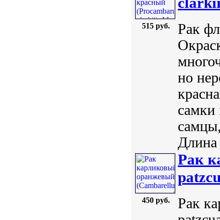
clarki
Рак фл
515 руб.
Окраск
много
но нер
красн
самки 
самцы,
Длина 
Рак к
patzcu
Рак ка
450 руб.
patzcu