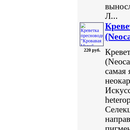
вынос
Л...
Креве
(Neoca
Кревет
220 руб.
(Neoca
самая 
неокар
Искусс
hetero
Селекц
направ
пигмен