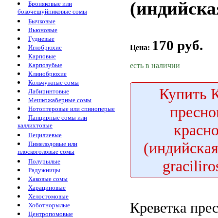
(индийская
Броняковые или
бокочешуйниковые сомы
Бычковые
Вьюновые
Гудиевые
170 руб.
Цена:
Иглобрюхие
Карповые
есть в наличии
Карпозубые
Клинобрюхие
Кольчужные сомы
Купить
К
Лабиринтовые
Мешкожаберные сомы
пресно
Нотоптеровые или спиноперые
Панцирные сомы или
красн
каллихтовые
Пецилиевые
(индийская
Пимелодовые или
плоскоголовые сомы
graciliro
Полурылые
Радужницы
Хаковые сомы
Харациновые
Хелостомовые
Креветка пре
Хоботнорылые
Центропомовые