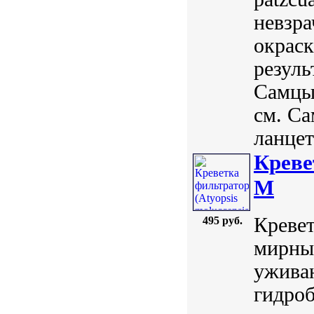
невзр
окраск
резуль
Самцы 
см. С
ланцет
Креве
M
Кревет
495 руб.
мирный
ужива
гидро