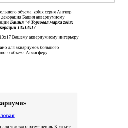
ольшого объема.
zolux серия Ангкор
 декорация Башня
аквариумному
ации
Башня "4
Торговая марка zolux
корации 13х13х17
х13х17
Вашему аквариумному интерьеру
зано
для аквариумов большого
шого объема Атмосферу
вариума»
гловая
ы для углового размещения. Краткие