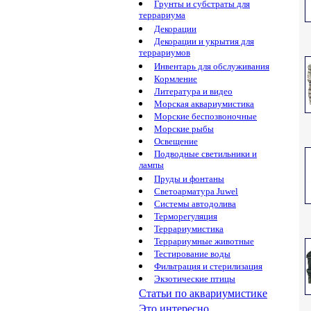
Грунты и субстраты для
террариума
Декорации
Декорации и укрытия для
террариумов
Инвентарь для обслуживания
Кормление
Литература и видео
Морская аквариумистика
Морские беспозвоночные
Морские рыбы
Освещение
Подводные светильники и
лампы
Пруды и фонтаны
Светоарматура Juwel
Системы автодолива
Терморегуляция
Террариумистика
Террариумные животные
Тестирование воды
Фильтрация и стерилизация
Экзотические птицы
Статьи по аквариумистике
Это интересно...