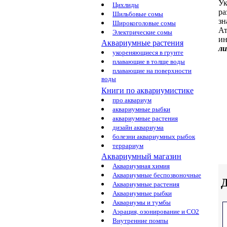
Ук
Цихлиды
ра
Шильбовые сомы
зн
Широкоголовые сомы
Ат
Электрические сомы
ин
Аквариумные растения
ли
укореняющиеся в грунте
плавающие в толще воды
плавающие на поверхности
воды
Книги по аквариумистике
про аквариум
аквариумные рыбки
аквариумные растения
дизайн аквариума
болезни аквариумных рыбок
террариум
Аквариумный магазин
Аквариумная химия
Аквариумные беспозвоночные
Д
Аквариумные растения
Аквариумные рыбки
Аквариумы и тумбы
Аэрация, озонирование и CO2
Внутренние помпы