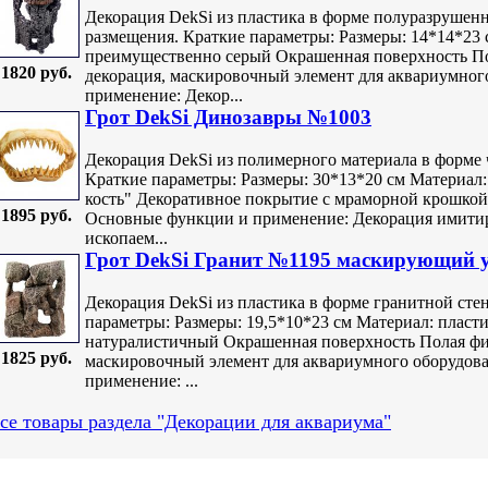
Декорация DekSi из пластика в форме полуразрушенн
размещения. Краткие параметры: Размеры: 14*14*23 
преимущественно серый Окрашенная поверхность По
1820 руб.
декорация, маскировочный элемент для аквариумно
применение: Декор...
Грот DekSi Динозавры №1003
Декорация DekSi из полимерного материала в форме
Краткие параметры: Размеры: 30*13*20 см Материал:
кость" Декоративное покрытие с мраморной крошкой
1895 руб.
Основные функции и применение: Декорация имитир
ископаем...
Грот DekSi Гранит №1195 маскирующий у
Декорация DekSi из пластика в форме гранитной сте
параметры: Размеры: 19,5*10*23 см Материал: пласт
натуралистичный Окрашенная поверхность Полая фиг
1825 руб.
маскировочный элемент для аквариумного оборудов
применение: ...
се товары раздела "Декорации для аквариума"