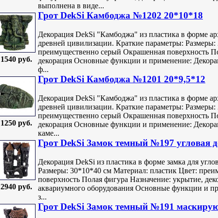
выполнена в виде...
Грот DekSi Камбоджа №1202 20*10*18
Декорация DekSi "Камбоджа" из пластика в форме ар
древней цивилизации. Краткие параметры: Размеры: 
преимущественно серый Окрашенная поверхность По
1540 руб.
декорация Основные функции и применение: Декора
ф...
Грот DekSi Камбоджа №1201 20*9,5*12
Декорация DekSi "Камбоджа" из пластика в форме ар
древней цивилизации. Краткие параметры: Размеры: 
преимущественно серый Окрашенная поверхность По
1250 руб.
декорация Основные функции и применение: Декора
каме...
Грот DekSi Замок темный №197 угловая 
Декорация DekSi из пластика в форме замка для угло
Размеры: 30*10*40 см Материал: пластик Цвет: пре
поверхность Полая фигура Назначение: укрытие, дек
2940 руб.
аквариумного оборудования Основные функции и при
з...
Грот DekSi Замок темный №191 маскиру