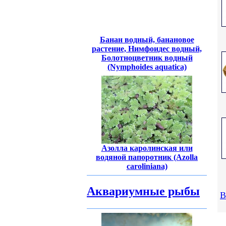
Банан водный, банановое
растение, Нимфоидес водный,
Болотноцветник водный
(Nymphoides aquatica)
Азолла каролинская или
водяной папоротник (Azolla
caroliniana)
Аквариумные рыбы
В