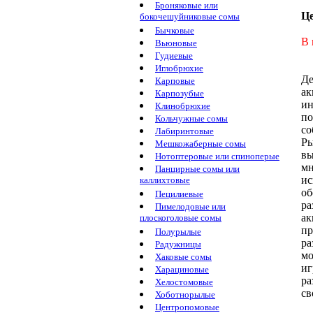
Броняковые или
Ц
бокочешуйниковые сомы
Бычковые
В 
Вьюновые
Гудиевые
Иглобрюхие
Д
Карповые
ак
Карпозубые
ин
Клинобрюхие
по
Кольчужные сомы
с
Лабиринтовые
Ры
Мешкожаберные сомы
вы
Нотоптеровые или спиноперые
мн
Панцирные сомы или
ис
каллихтовые
об
Пецилиевые
ра
Пимелодовые или
ак
плоскоголовые сомы
пр
Полурылые
ра
Радужницы
мо
Хаковые сомы
иг
Харациновые
ра
Хелостомовые
св
Хоботнорылые
Центропомовые