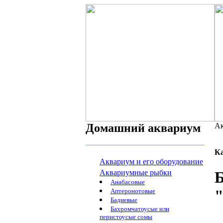
Домашний аквариум
Ак
К
Аквариум и его оборудование
Аквариумные рыбки
Б
Анабасовые
Аптеронотовые
Бадиевые
Бахромчатоусые или
перистоусые сомы