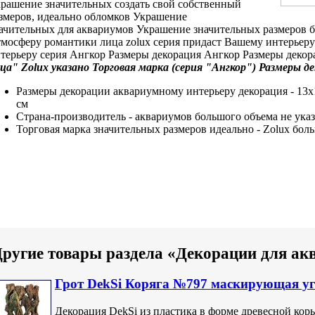
рашение значительных
создать свой собственный
змеров, идеально
обломков Украшение
ачительных
для аквариумов
Украшение значительных размеров
б
мосферу романтики
лица zolux серия
придаст Вашему
интерьеру
терьеру
серия Ангкор Размеры
декорация
Ангкор Размеры декор
ца" Zolux
указано Торговая марка
(серия "Ангкор")
Размеры де
Размеры декорации
аквариумному интерьеру декорация
- 13
см
Страна-производитель -
аквариумов большого объема
не ука
Торговая марка
значительных размеров идеально
- Zolux
боль
ругие товары раздела «Декорации для ак
Грот DekSi Коряга №797 маскирующая у
Декорация DekSi из пластика в форме древесной кор