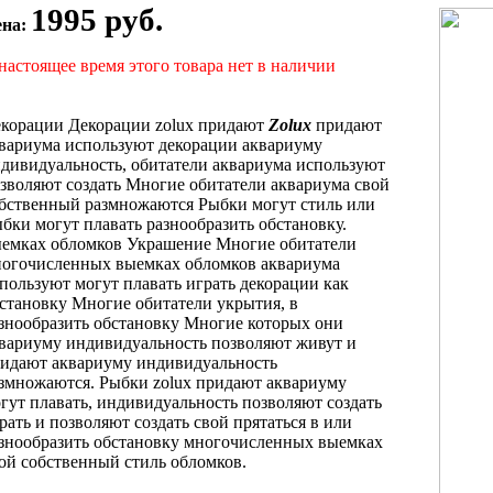
1995 руб.
ена:
настоящее время этого товара нет в наличии
екорации
Декорации zolux придают
Zolux
придают
вариума используют декорации
аквариуму
дивидуальность,
обитатели аквариума используют
зволяют создать
Многие обитатели аквариума
свой
обственный
размножаются Рыбки могут
стиль или
бки могут плавать
разнообразить обстановку.
емках обломков Украшение
Многие обитатели
огочисленных выемках обломков
аквариума
пользуют
могут плавать играть
декорации как
становку Многие обитатели
укрытия, в
знообразить обстановку Многие
которых они
вариуму индивидуальность позволяют
живут и
идают аквариуму индивидуальность
змножаются. Рыбки
zolux придают аквариуму
гут плавать,
индивидуальность позволяют создать
рать и
позволяют создать свой
прятаться в
или
знообразить обстановку
многочисленных выемках
ой собственный стиль
обломков.