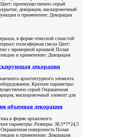
к Цвет: преимущественно серый
укрытие, декорация, маскировочный
функции и применение: Декорация
ериала, в форме отвесной слоистой
териал: полиэфирная смола Цвет:
тие с мраморной крошкой Полая
ункции и применение: Декорация
аскирующая декорация
хаичного архитектурного элемента
оборудования. Краткие параметры:
имущественно серый Окрашенная
орация, маскировочный элемент для
яя объемная декорация
тика в форме архаичного
кие параметры: Размеры: 38,5*7*24,5
й Окрашенная поверхность Полая
ункции и применение: Декорация