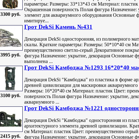
параметры: Размеры: 33*13*43 см Материал: пласти
Окрашенная поверхность Полая фигура Назначение: 
3300 руб.
элемент для аквариумного оборудования Основные 
имитируе...
Грот DekSi Камень №431
Декорация DekSi односторонняя, из полимерного мат
скалы. Краткие параметры: Размеры: 50*10*40 см Ма
преимущественно светло-серый Декоративное покры
3995 руб.
фигура Назначение: укрытие, декорация Основные ф
выполнена ...
Грот DekSi Камбоджа №1293 16*20*40 м
Декорация DekSi "Камбоджа" из пластика в форме ар
древней цивилизации для маскировки аквариумного 
Размеры: 16*20*40 см Материал: пластик Цвет: пре
3100 руб.
поверхность Полая фигура Назначение: укрытие, дек
аквариумного ...
Грот DekSi Камбоджа №1221 односторонн
Декорация DekSi "Камбоджа" односторонняя из плас
архитектурного элемента древней цивилизации. Крат
см Материал: пластик Цвет: преимущественно серы
2415 руб.
фигура Назначение: укрытие, декорация Основные ф