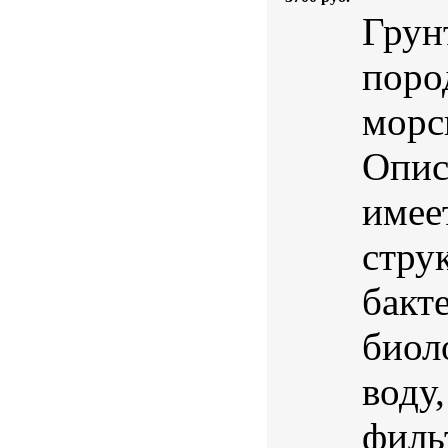
Грун
поро
морс
Опис
имее
стру
бакт
биол
воду
филь