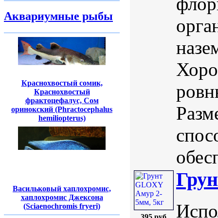
флор
Аквариумные рыбы
орга
назе
Хоро
Краснохвостый сомик,
ровн
Краснохвостый
фрактоцефалус, Сом
Разм
оринокский (Phractocephalus
hemiliopterus)
спос
обесп
Грун
Васильковый хаплохромис,
хаплохромис Джексона
Испо
(Sciaenochromis fryeri)
395 руб.