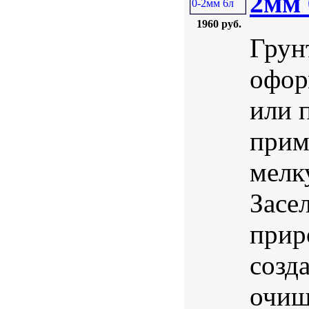
2мм 
1960 руб.
Грун
офор
или 
прим
мелк
Засе
прир
созд
очищ