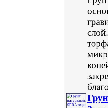
осно
грав
слой
торф
микр
коне
закре
благ
Грун