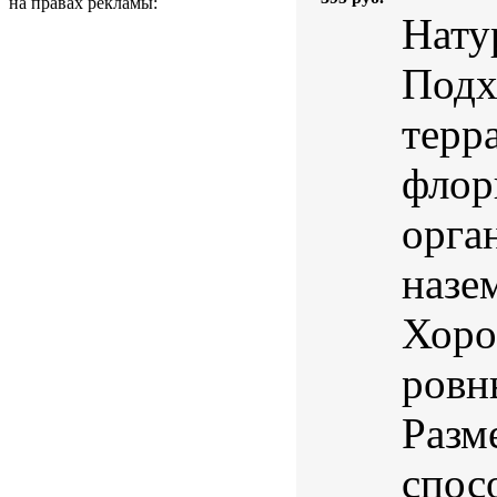
на правах рекламы:
Нату
Подх
терр
флор
орга
назе
Хоро
ровн
Разм
спос