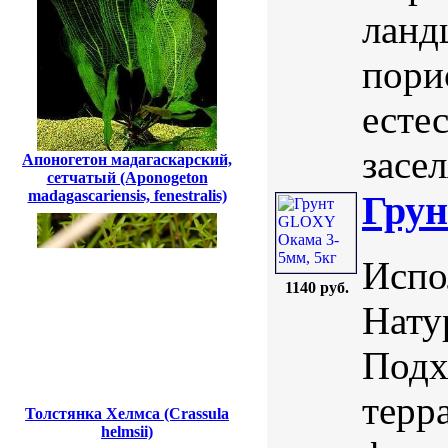
ланд
пори
есте
засе
Апоногетон мадагаскарский,
сетчатый (Aponogeton
madagascariensis, fenestralis)
Грун
Испо
1140 руб.
Нату
Подх
терр
Толстянка Хелмса (Crassula
helmsii)