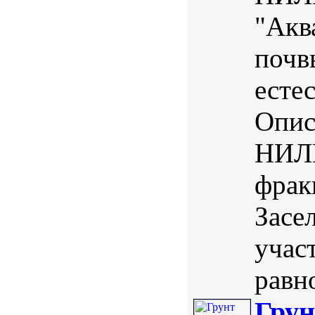
"Акв
почв
есте
Опис
НИЛП
фрак
Засе
учас
равно
Грун