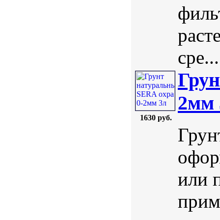
филь
раст
сре...
Грун
2мм 
1630 руб.
Грун
офор
или 
прим