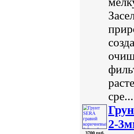
мелк
Засе
прир
созд
очищ
филь
раст
сре...
Грун
2-3м
3700 руб.