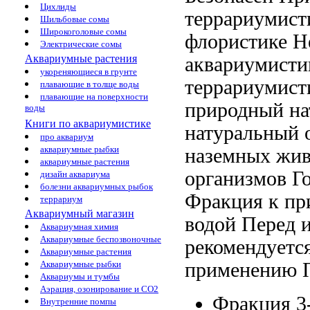
Цихлиды
террариумист
Шильбовые сомы
Широкоголовые сомы
флористике Н
Электрические сомы
Аквариумные растения
аквариумисти
укореняющиеся в грунте
террариумист
плавающие в толще воды
плавающие на поверхности
природный н
воды
Книги по аквариумистике
натуральный 
про аквариум
аквариумные рыбки
наземных жив
аквариумные растения
организмов Г
дизайн аквариума
болезни аквариумных рыбок
Фракция
к пр
террариум
Аквариумный магазин
водой
Перед 
Аквариумная химия
Аквариумные беспозвоночные
рекомендуетс
Аквариумные растения
применению П
Аквариумные рыбки
Аквариумы и тумбы
Аэрация, озонирование и CO2
Фракция 3
Внутренние помпы