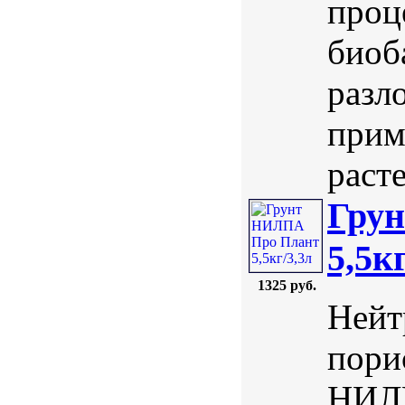
проц
биоб
разл
прим
раст
Гру
5,5к
1325 руб.
Нейт
пори
НИЛП