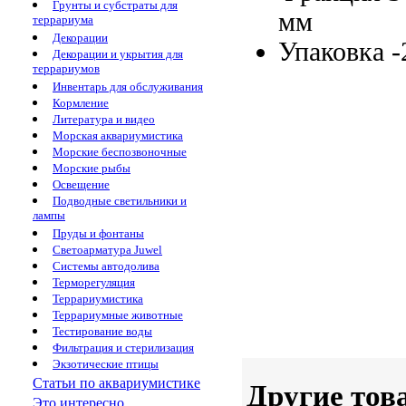
Грунты и субстраты для
мм
террариума
Декорации
Упаковка -
Декорации и укрытия для
террариумов
Инвентарь для обслуживания
Кормление
Литература и видео
Морская аквариумистика
Морские беспозвоночные
Морские рыбы
Освещение
Подводные светильники и
лампы
Пруды и фонтаны
Светоарматура Juwel
Системы автодолива
Терморегуляция
Террариумистика
Террариумные животные
Тестирование воды
Фильтрация и стерилизация
Экзотические птицы
Статьи по аквариумистике
Другие тов
Это интересно...