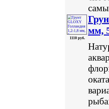
самы
Грун
мм, 
1110 руб.
Нату
аква
флор
окат
вари
рыба