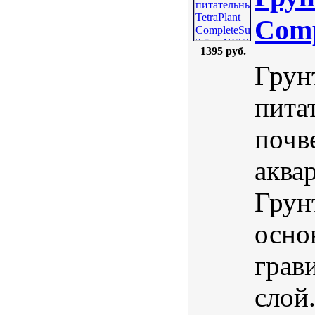
Comp
1395 руб.
Грунт
пита
почв
аква
Грун
осно
грав
слой