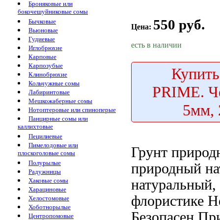
Броняковые или
бокочешуйниковые сомы
550 руб.
Бычковые
Цена:
Вьюновые
Гудиевые
есть в наличии
Иглобрюхие
Карповые
Карпозубые
Купить
Клинобрюхие
Кольчужные сомы
PRIME. Ч
Лабиринтовые
Мешкожаберные сомы
5мм, 
Нотоптеровые или спиноперые
Панцирные сомы или
каллихтовые
Пецилиевые
Пимелодовые или
Грунт приро
плоскоголовые сомы
Полурылые
природный на
Радужницы
натуральный,
Хаковые сомы
Харациновые
флористике Н
Хелостомовые
Хоботнорылые
Безопасен
При
Центропомовые