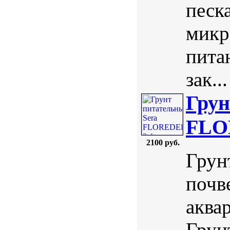
песк
микр
пита
зак...
Грун
FLOR
2100 руб.
Грун
почв
аква
Грунт