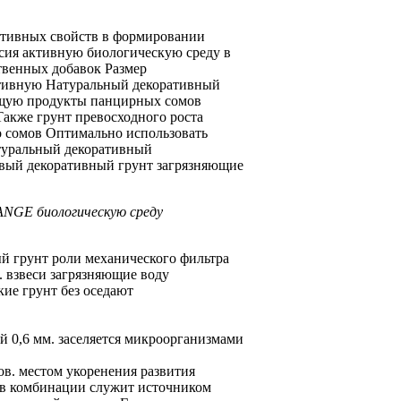
ативных свойств
в формировании
есия
активную биологическую среду
в
твенных добавок Размер
тивную
Натуральный декоративный
щую продукты
панцирных сомов
акже грунт
превосходного роста
о
сомов Оптимально использовать
туральный декоративный
вый декоративный грунт
загрязняющие
RANGE
биологическую среду
ый грунт
роли механического фильтра
.
взвеси загрязняющие воду
кие
грунт без
оседают
ый
0,6 мм.
заселяется микроорганизмами
ов.
местом укоренения развития
в комбинации
служит источником