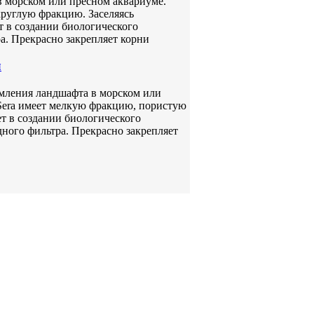
в морском или пресном аквариуме.
круглую фракцию. Заселяясь
 в создании биологического
а. Прекрасно закрепляет корни
л
рмления ландшафта в морском или
Sera имеет мелкую фракцию, пористую
ет в создании биологического
ного фильтра. Прекрасно закрепляет