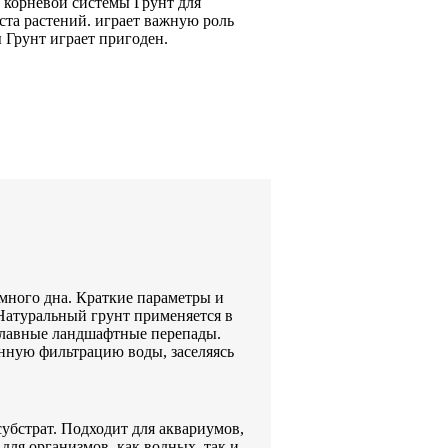
s
корневой системы Грунт
для
ста растений.
играет важную роль
 Грунт играет
пригоден.
ного дна. Краткие параметры и
Натуральный грунт применяется в
плавные ландшафтные перепады.
енную фильтрацию воды, заселяясь
убстрат. Подходит для аквариумов,
для организмов, как водных, так и