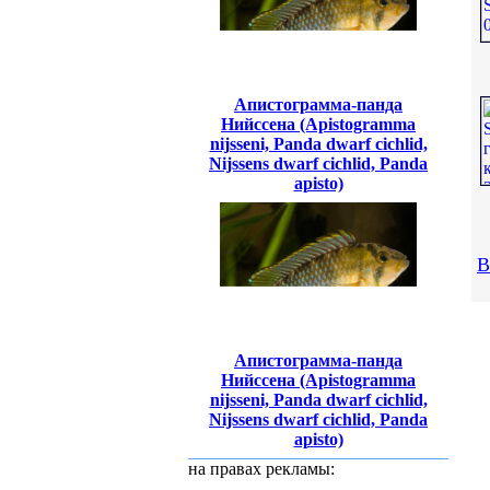
Апистограмма-панда
Нийссена (Apistogramma
nijsseni, Panda dwarf cichlid,
Nijssens dwarf cichlid, Panda
apisto)
В
Апистограмма-панда
Нийссена (Apistogramma
nijsseni, Panda dwarf cichlid,
Nijssens dwarf cichlid, Panda
apisto)
на правах рекламы: