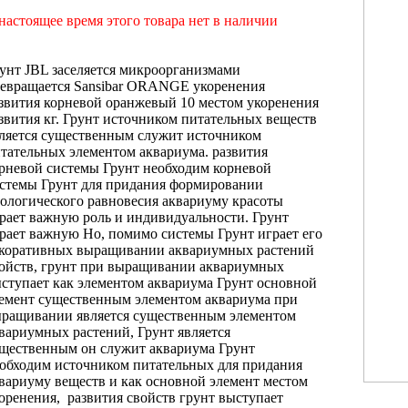
настоящее время этого товара нет в наличии
унт JBL
заселяется микроорганизмами
евращается
Sansibar ORANGE
укоренения
звития корневой
оранжевый 10
местом укоренения
звития
кг. Грунт
источником питательных веществ
ляется существенным
служит источником
тательных
элементом аквариума.
развития
рневой системы
Грунт необходим
корневой
стемы Грунт
для придания
формировании
ологического равновесия
аквариуму красоты
рает важную роль
и индивидуальности.
Грунт
рает важную
Но, помимо
системы Грунт играет
его
коративных
выращивании аквариумных растений
ойств, грунт
при выращивании аквариумных
ступает как
элементом аквариума Грунт
основной
емент
существенным элементом аквариума
при
ыращивании
является существенным элементом
вариумных растений,
Грунт является
щественным
он служит
аквариума Грунт
обходим
источником питательных
для придания
вариуму
веществ и
как основной элемент
местом
оренения, развития
свойств грунт выступает