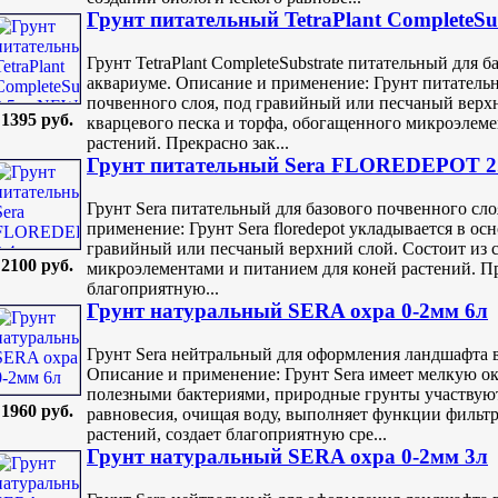
Грунт питательный TetraPlant CompleteSu
Грунт TetraPlant CompleteSubstrate питательный для 
аквариуме. Описание и применение: Грунт питатель
почвенного слоя, под гравийный или песчаный верхн
1395 руб.
кварцевого песка и торфа, обогащенного микроэлеме
растений. Прекрасно зак...
Грунт питательный Sera FLOREDEPOT 2.4
Грунт Sera питательный для базового почвенного сл
применение: Грунт Sera floredepot укладывается в ос
гравийный или песчаный верхний слой. Состоит из с
2100 руб.
микроэлементами и питанием для коней растений. Пре
благоприятную...
Грунт натуральный SERA охра 0-2мм 6л
Грунт Sera нейтральный для оформления ландшафта 
Описание и применение: Грунт Sera имеет мелкую о
полезными бактериями, природные грунты участвуют
1960 руб.
равновесия, очищая воду, выполняет функции фильтр
растений, создает благоприятную сре...
Грунт натуральный SERA охра 0-2мм 3л