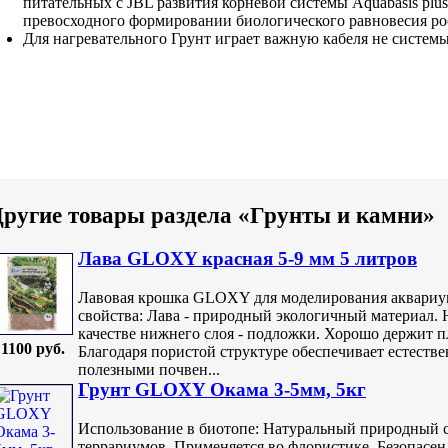
питательных
с JBL
развития корневой системы
Aquabasis plu
превосходного
формировании биологического равновесия
ро
Для нагревательного
Грунт играет важную
кабеля не
системы
ругие товары раздела «Грунты и камни»
Лава GLOXY красная 5-9 мм 5 литров
Лавовая крошка GLOXY для моделирования аквариум
свойства: Лава - природный экологичный материал. 
качестве нижнего слоя - подложки. Хорошо держит 
1100 руб.
Благодаря пористой структуре обеспечивает естеств
полезными почвен...
Грунт GLOXY Окама 3-5мм, 5кг
Использование в биотопе: Натуральный природный с
террариумов. Применяется во флористике. Безопасен 