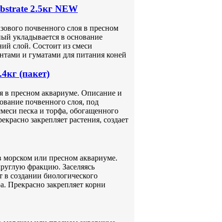
bstrate 2.5кг NEW
базового почвенного слоя в пресном
ный укладывается в основание
ий слой. Состоит из смеси
нтами и гуматами для питания коней
кг (пакет)
оя в пресном аквариуме. Описание и
нование почвенного слоя, под
меси песка и торфа, обогащенного
красно закрепляет растения, создает
в морском или пресном аквариуме.
круглую фракцию. Заселяясь
 в создании биологического
а. Прекрасно закрепляет корни