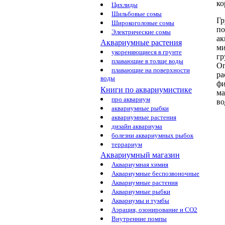
ко
Цихлиды
Шильбовые сомы
Гр
Широкоголовые сомы
по
Электрические сомы
ак
Аквариумные растения
ми
укореняющиеся в грунте
гр
плавающие в толще воды
О
плавающие на поверхности
ра
воды
фи
Книги по аквариумистике
ма
про аквариум
во
аквариумные рыбки
аквариумные растения
дизайн аквариума
болезни аквариумных рыбок
террариум
Аквариумный магазин
Аквариумная химия
Аквариумные беспозвоночные
Аквариумные растения
Аквариумные рыбки
Аквариумы и тумбы
Аэрация, озонирование и CO2
Внутренние помпы