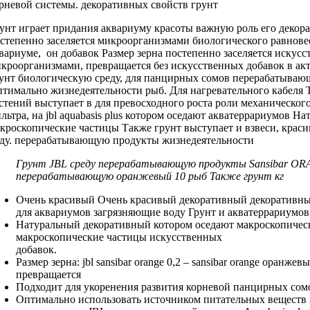
рневой системы.
декоративных свойств грунт
унт играет
придания аквариуму красоты
важную роль
его декор
степенно заселяется микроорганизмами
биологического равнов
вариуме, он
добавок Размер зерна
постепенно заселяется
искусс
кроорганизмами, превращается
без искусственных добавок
в ак
унт
биологическую среду,
для панцирных сомов
перерабатываю
птимально
жизнедеятельности рыб.
Для нагревательного кабеля
Т
стений
выступает в
для превосходного роста
роли механическог
льтра, на
jbl aquabasis plus
котором оседают
акватеррариумов На
кроскопические частицы
Также грунт выступает
и взвеси,
краси
ду.
перерабатывающую продукты жизнедеятельности
Грунт JBL
среду перерабатывающую продукты
Sansibar O
перерабатывающую
оранжевый 10
рыб Также грунт
кг
Очень красивый
Очень красивый декоративный
декоративн
для аквариумов
загрязняющие воду Грунт
и акватеррариумов
Натуральный декоративный
котором оседают макроскопичес
макроскопические частицы
искусственных
добавок.
Размер зерна:
jbl sansibar orange
0,2 –
sansibar orange оранжев
превращается
Подходит для
укоренения развития корневой
панцирных сом
Оптимально использовать
источником питательных веществ