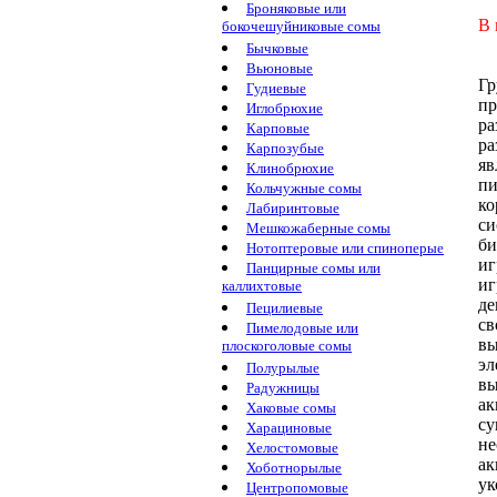
Броняковые или
В 
бокочешуйниковые сомы
Бычковые
Вьюновые
Гр
Гудиевые
пр
Иглобрюхие
ра
Карповые
ра
Карпозубые
яв
Клинобрюхие
пи
Кольчужные сомы
ко
Лабиринтовые
си
Мешкожаберные сомы
би
Нотоптеровые или спиноперые
иг
Панцирные сомы или
иг
каллихтовые
де
Пецилиевые
св
Пимелодовые или
вы
плоскоголовые сомы
эл
Полурылые
в
Радужницы
ак
Хаковые сомы
су
Харациновые
не
Хелостомовые
ак
Хоботнорылые
ук
Центропомовые