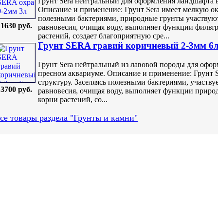
Грунт Sera нейтральный для оформления ландшафта 
Описание и применение: Грунт Sera имеет мелкую о
полезными бактериями, природные грунты участвуют
1630 руб.
равновесия, очищая воду, выполняет функции фильтр
растений, создает благоприятную сре...
Грунт SERA гравий коричневый 2-3мм 6
Грунт Sera нейтральный из лавовой породы для офо
пресном аквариуме. Описание и применение: Грунт 
структуру. Заселяясь полезными бактериями, участву
3700 руб.
равновесия, очищая воду, выполняет функции природ
корни растений, со...
се товары раздела "Грунты и камни"