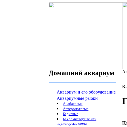
Домашний аквариум
Ак
К
Аквариум и его оборудование
Аквариумные рыбки
Г
Анабасовые
Аптеронотовые
Бадиевые
Бахромчатоусые или
Ц
перистоусые сомы