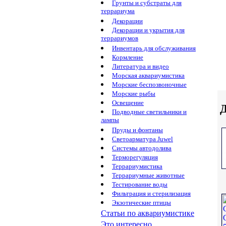
Грунты и субстраты для
террариума
Декорации
Декорации и укрытия для
террариумов
Инвентарь для обслуживания
Кормление
Литература и видео
Морская аквариумистика
Морские беспозвоночные
Морские рыбы
Освещение
Д
Подводные светильники и
лампы
Пруды и фонтаны
Светоарматура Juwel
Системы автодолива
Терморегуляция
Террариумистика
Террариумные животные
Тестирование воды
Фильтрация и стерилизация
Экзотические птицы
Статьи по аквариумистике
Это интересно...