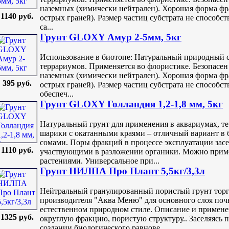
наземных (химически нейтрален). Хорошая форма фра
1140 руб.
острых граней). Размер частиц субстрата не способс
са...
Грунт GLOXY Амур 2-5мм, 5кг
Использование в биотопе: Натуральный природный с
террариумов. Применяется во флористике. Безопасен 
наземных (химически нейтрален). Хорошая форма фра
395 руб.
острых граней). Размер частиц субстрата не способс
обеспеч...
Грунт GLOXY Голландия 1,2-1,8 мм, 5кг
Натуральный грунт для применения в аквариумах, т
шарики с окатанными краями – отличный вариант в
сомами. Поры фракций в процессе эксплуатации зас
1110 руб.
участвующими в разложении органики. Можно прим
растениями. Универсальное при...
Грунт НИЛПА Про Плант 5,5кг/3,3л
Нейтральный гранулированный пористый грунт тор
производителя "Аква Меню" для основного слоя по
естественном природном стиле. Описание и примен
1325 руб.
округлую фракцию, пористую структуру.. Заселяясь 
создании биологического равнове...