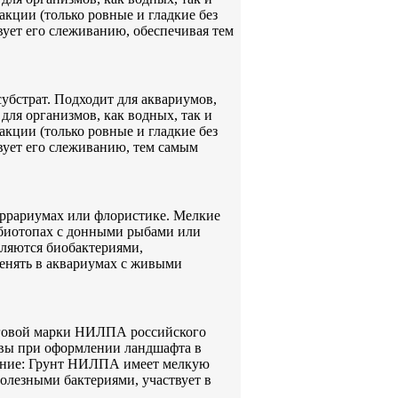
кции (только ровные и гладкие без
твует его слеживанию, обеспечивая тем
убстрат. Подходит для аквариумов,
для организмов, как водных, так и
кции (только ровные и гладкие без
твует его слеживанию, тем самым
еррариумах или флористике. Мелкие
 биотопах с донными рыбами или
еляются биобактериями,
енять в аквариумах с живыми
говой марки НИЛПА российского
чвы при оформлении ландшафта в
ение: Грунт НИЛПА имеет мелкую
полезными бактериями, участвует в