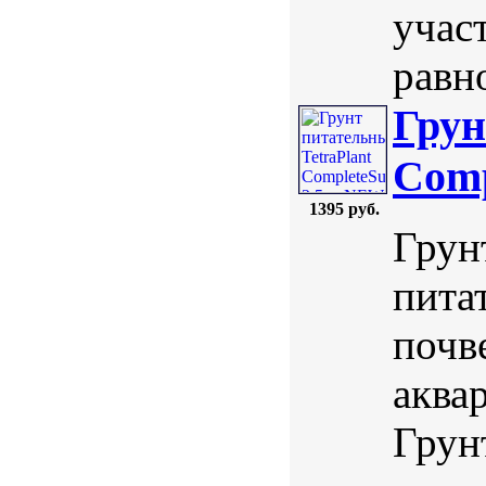
учас
равно
Грун
Comp
1395 руб.
Грунт
пита
почв
аква
Грун