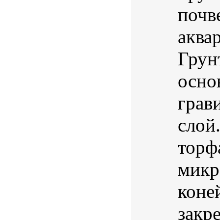
почв
аква
Грунт
осно
грав
слой
торф
микр
коне
закре