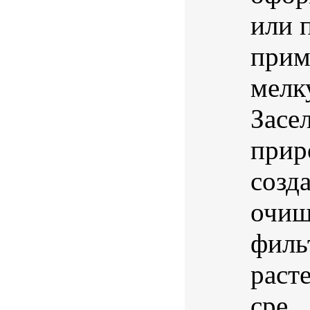
или 
прим
мелк
Засе
прир
созд
очищ
филь
раст
сре...