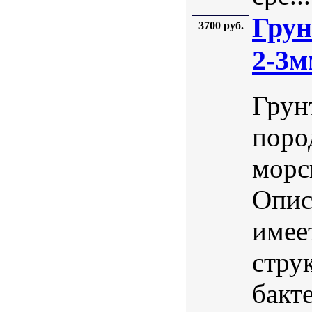
Грун
3700 руб.
2-3м
Грун
поро
морс
Опис
имее
стру
бакт