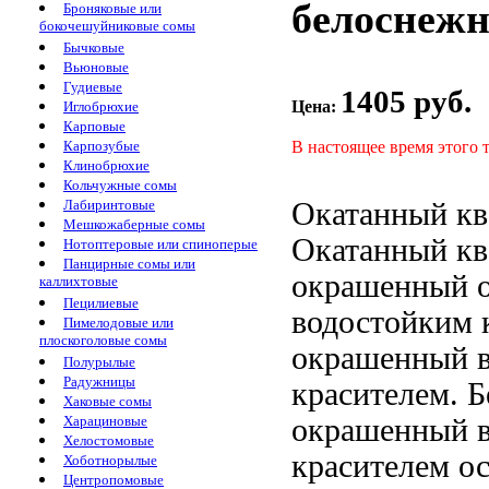
белоснежны
Броняковые или
бокочешуйниковые сомы
Бычковые
Вьюновые
Гудиевые
1405 руб.
Цена:
Иглобрюхие
Карповые
В настоящее время этого 
Карпозубые
Клинобрюхие
Кольчужные сомы
Окатанный кв
Лабиринтовые
Мешкожаберные сомы
Окатанный кв
Нотоптеровые или спиноперые
Панцирные сомы или
окрашенный
о
каллихтовые
Пецилиевые
водостойким
Пимелодовые или
плоскоголовые сомы
окрашенный 
Полурылые
Радужницы
красителем. Б
Хаковые сомы
окрашенный 
Харациновые
Хелостомовые
красителем
ос
Хоботнорылые
Центропомовые