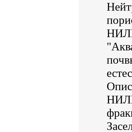
Нейт
пори
НИЛП
"Акв
почв
есте
Опис
НИЛП
фрак
Засе