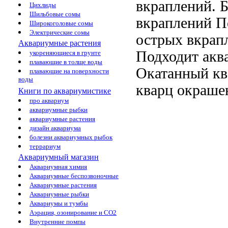
вкраплений.
Б
Цихлиды
Шильбовые сомы
вкраплений
По
Широкоголовые сомы
Электрические сомы
острых вкрап
Аквариумные растения
Подходит
акв
укореняющиеся в грунте
плавающие в толще воды
Окатанный к
плавающие на поверхности
воды
кварц окраше
Книги по аквариумистике
про аквариум
аквариумные рыбки
аквариумные растения
дизайн аквариума
болезни аквариумных рыбок
террариум
Аквариумный магазин
Аквариумная химия
Аквариумные беспозвоночные
Аквариумные растения
Аквариумные рыбки
Аквариумы и тумбы
Аэрация, озонирование и CO2
Внутренние помпы