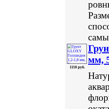
ровн
Разм
спос
самы
Грун
мм, 
1110 руб.
Нату
аква
флор
окат