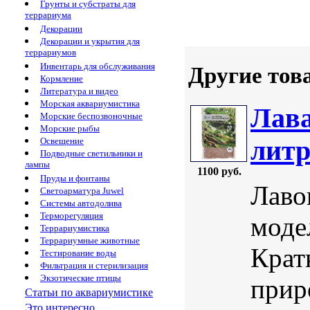
Грунты и субстраты для
террариума
Декорации
Декорации и укрытия для
террариумов
Инвентарь для обслуживания
Другие тов
Кормление
Литература и видео
Морская аквариумистика
Лава
Морские беспозвоночные
Морские рыбы
литр
Освещение
Подводные светильники и
лампы
1100 руб.
Пруды и фонтаны
Лаво
Светоарматура Juwel
Системы автодолива
Терморегуляция
моде
Террариумистика
Террариумные животные
Крат
Тестирование воды
Фильтрация и стерилизация
Экзотические птицы
прир
Статьи по аквариумистике
Это интересно...