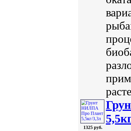
вари
рыба
проц
биоб
разл
прим
раст
Гру
5,5к
1325 руб.