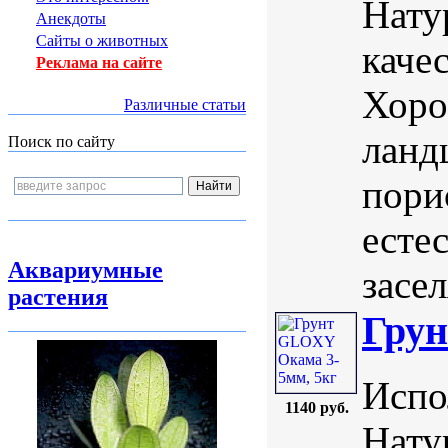
Нату
Анекдоты
Сайты о животных
каче
Реклама на сайте
Хоро
Различные статьи
ланд
Поиск по сайту
пори
есте
Аквариумные
засе
растения
Грун
Испо
1140 руб.
Нату