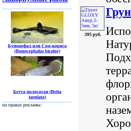
Грун
Испо
395 руб.
Нату
Буноцефал или Сом-коряга
(Bunocephalus bicolor)
Подх
терр
флор
Бетта полосатая (Betta
орга
taeniata)
на правах рекламы:
назе
Хоро