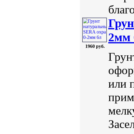
благ
Грун
2мм 
1960 руб.
Грун
офор
или 
прим
мелк
Засе