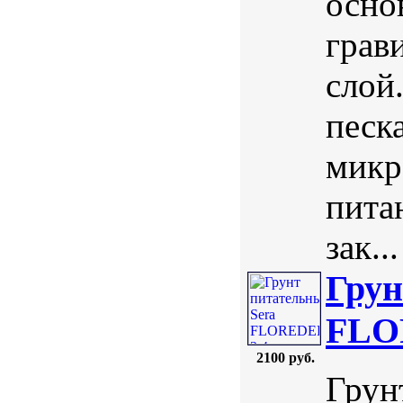
осно
грав
слой
песк
микр
пита
зак...
Грун
FLOR
2100 руб.
Грун