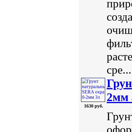
прир
созд
очищ
филь
раст
сре...
Грун
2мм 
1630 руб.
Грун
офор