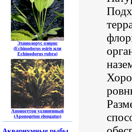
Подх
терр
флор
Эхинодорус озирис
орга
(Echinodorus osiris или
Echinodorus rubra)
назе
Хоро
ровн
Разм
Апоногетон удлиненный
спос
(Aponogeton elongatus)
обесп
Аквариумные рыбы