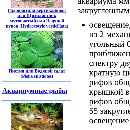
аквариума
мм
закругленным
Гидрокотила вертикальная
или Щитолистник
мутовчатый или Водяной
освещение
пупок (Hydrocotyle verticillata)
из 2
механ
угольный 
приближе
спектру
дв
кратную ц
Пистия или Водяной салат
(Pistia stratiotes)
рифов общ
Аквариумные рыбы
крышкой в
рифов общ
55
закругл
освещение