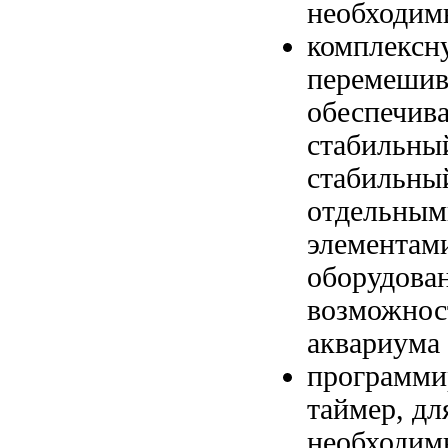
необходи
комплексн
перемеши
обеспечив
стабильны
стабильны
отдельным
элементам
оборудова
возможнос
аквариума
программи
таймер, д
необходи