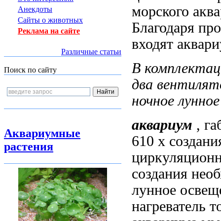
морского акв
Анекдоты
Сайты о животных
Благодаря про
Реклама на сайте
входят аквар
Различные статьи
В комплекта
Поиск по сайту
два вентилят
ночное лунное
аквариум
, г
Аквариумные
610 х
создани
растения
циркуляционн
создания нео
лунное освещ
нагреватель
т