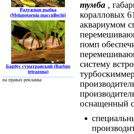
тумба
, габа
Радужная рыбка
коралловых
6
(Melanotaenia maccullochi)
аквариумом с
перемешиваю
помп обеспе
перемешива
систему
встро
Барбус суматранский (Barbus
турбоскимме
tetrazona)
на правах рекламы:
производител
производител
оснащенный
с
специальн
производи