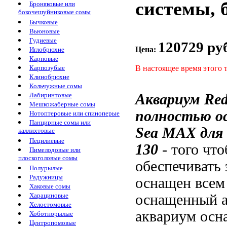
системы, 
Броняковые или
бокочешуйниковые сомы
Бычковые
Вьюновые
Гудиевые
120729 ру
Цена:
Иглобрюхие
Карповые
В настоящее время этого 
Карпозубые
Клинобрюхие
Кольчужные сомы
Аквариум Re
Лабиринтовые
Мешкожаберные сомы
полностью о
Нотоптеровые или спиноперые
Панцирные сомы или
Sea MAX
для
каллихтовые
Пецилиевые
130
-
того чт
Пимелодовые или
плоскоголовые сомы
обеспечивать
Полурылые
Радужницы
оснащен всем
Хаковые сомы
оснащенный 
Харациновые
Хелостомовые
аквариум осн
Хоботнорылые
Центропомовые