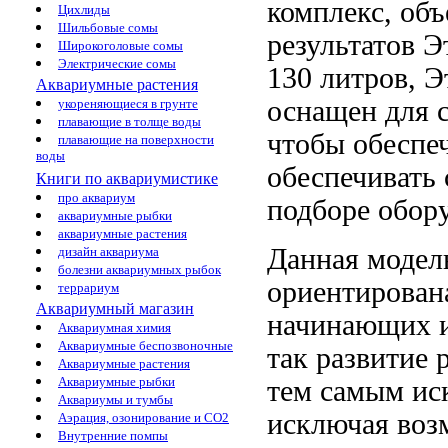
комплекс, об
Цихлиды
Шильбовые сомы
результатов Э
Широкоголовые сомы
Электрические сомы
130 литров,
Э
Аквариумные растения
оснащен
для 
укореняющиеся в грунте
плавающие в толще воды
чтобы обеспе
плавающие на поверхности
воды
обеспечивать
Книги по аквариумистике
про аквариум
подборе обор
аквариумные рыбки
аквариумные растения
Данная моде
дизайн аквариума
болезни аквариумных рыбок
ориентирован
террариум
Аквариумный магазин
начинающих
Аквариумная химия
Аквариумные беспозвоночные
так
развитие 
Аквариумные растения
Аквариумные рыбки
тем самым ис
Аквариумы и тумбы
исключая воз
Аэрация, озонирование и CO2
Внутренние помпы