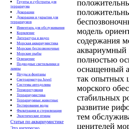
положительны
Грунты и субстраты для
террариума
положительны
Декорации
Декорации и укрытия для
беспозвоночн
террариумов
Инвентарь для обслуживания
модель ориен
Кормление
Литература и видео
содержания м
Морская аквариумистика
аквариумный 
Морские беспозвоночные
Морские рыбы
полностью о
Освещение
Подводные светильники и
оснащенный а
лампы
Пруды и фонтаны
так опытных 
Светоарматура Juwel
Системы автодолива
морского
обес
Терморегуляция
Террариумистика
стабильных
р
Террариумные животные
развитие риф
Тестирование воды
Фильтрация и стерилизация
тем
обслужива
Экзотические птицы
Статьи по аквариумистике
ценителей мо
Это интересно...