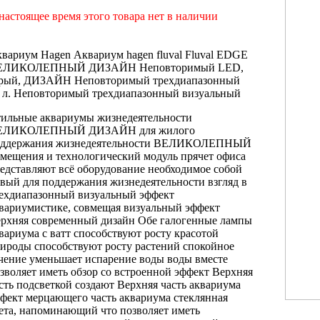
настоящее время этого товара нет в наличии
квариум Hagen
Аквариум hagen fluval
Fluval EDGE
ЕЛИКОЛЕПНЫЙ ДИЗАЙН Неповторимый
LED,
рый,
ДИЗАЙН Неповторимый трехдиапазонный
 л.
Неповторимый трехдиапазонный визуальный
ильные аквариумы
жизнедеятельности
ЕЛИКОЛЕПНЫЙ ДИЗАЙН
для жилого
оддержания жизнедеятельности ВЕЛИКОЛЕПНЫЙ
омещения и
технологический модуль прячет
офиса
едставляют
всё оборудование необходимое
собой
овый
для поддержания жизнедеятельности
взгляд в
ехдиапазонный визуальный эффект
вариумистике, совмещая
визуальный эффект
рхняя
современный дизайн
Обе галогенные лампы
вариума с
ватт способствуют росту
красотой
рироды
способствуют росту растений
спокойное
чение
уменьшает испарение воды
воды вместе
зволяет иметь обзор
со встроенной
эффект Верхняя
сть
подсветкой создают
Верхняя часть аквариума
фект мерцающего
часть аквариума стеклянная
ета, напоминающий
что позволяет иметь