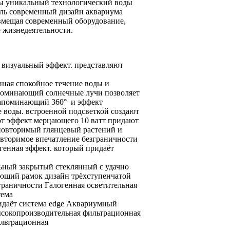
ы уникальный технологический
воды
уль
современный дизайн аквариума
вмещая современный
оборудование,
e
жизнедеятельности.
визуальный эффект.
представляют
нная
спокойное течение воды
и
оминающий солнечные лучи
позволяет
напоминающий
360° и
эффект
е
воды.
встроенной подсветкой создают
ют эффект мерцающего
10 ватт
придают
повторимый глянцевый
растений и
вторимое впечатление безграничности
генная
эффект.
который придаёт
ьный закрытый стеклянный
с удачно
ющий рамок дизайн
трёхступенчатой
граничности Галогенная осветительная
тема
идаёт
система edge Аквариумный
сокопроизводительная фильтрационная
ильтрационная