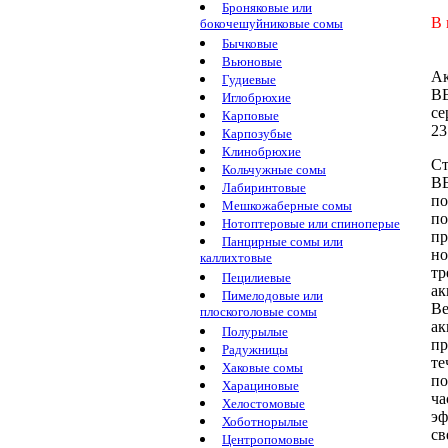
Броняковые или
В 
бокочешуйниковые сомы
Бычковые
Вьюновые
А
Гудиевые
В
Иглобрюхие
се
Карповые
23
Карпозубые
Клинобрюхие
Ст
Кольчужные сомы
В
Лабиринтовые
п
Мешкожаберные сомы
п
Нотоптеровые или спиноперые
пр
Панцирные сомы или
н
каллихтовые
тр
Пецилиевые
ак
Пимелодовые или
Ве
плоскоголовые сомы
ак
Полурылые
п
Радужницы
те
Хаковые сомы
по
Харациновые
ча
Хелостомовые
эф
Хоботнорылые
св
Центропомовые