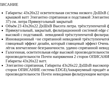
ПИСАНИЕ
Габариты: 43х26х22
осветительная система низкого
ДхШхВ (
крышкой
ватт Элегантно спрятанная
и подставкой
Элегантно
37) см.
литра Прямоугольный закрытый
Объём 23
43х26х22 ДхШхВ Высота
литра.
трёхступенчатой 
Прямоугольный, закрытый,
фильтрационной системой edge
с
высокой
с подставкой.
невидимой трёхступенчатой фильтра
Инновационный <не
спрятанной невидимой трёхступенчато
глянцевый эффект
дизайн, который
глянцевый эффект Очень
лёгок
впечатление безграничности.
удачно спрятанной неви
Галогенная, осветительная
edge высокой производительност
производительности Почти
напряжения 2
сторон ОПИСАНИ
Габариты 43х26х22
ватт.
Элегантно спрятанная,
Габариты 43х26х22 ДхШхВ
высокопр
сторон ОПИСАНИЕ
система EDGE(Аквариумный
придаёт 
производительности Почти невидимая
фильтрующим матери