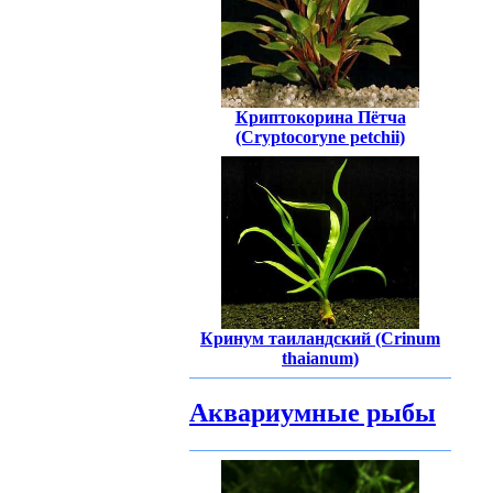
Криптокорина Пётча
(Cryptocoryne petchii)
Кринум таиландский (Crinum
thaianum)
Аквариумные рыбы