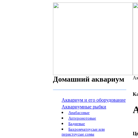
Домашний аквариум
Ак
К
Аквариум и его оборудование
Аквариумные рыбки
А
Анабасовые
Аптеронотовые
Бадиевые
Бахромчатоусые или
Ц
перистоусые сомы