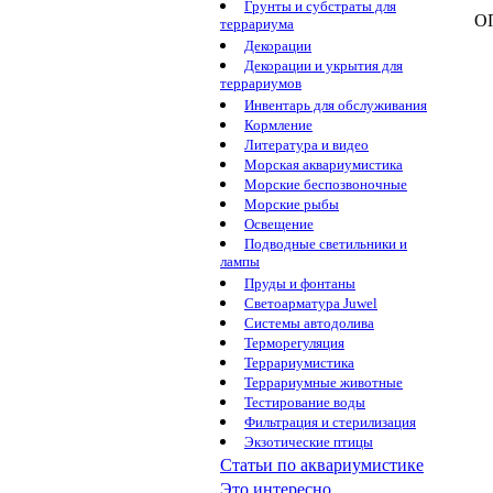
Грунты и субстраты для
О
террариума
Декорации
Декорации и укрытия для
террариумов
Инвентарь для обслуживания
Кормление
Литература и видео
Морская аквариумистика
Морские беспозвоночные
Морские рыбы
Освещение
Подводные светильники и
лампы
Пруды и фонтаны
Светоарматура Juwel
Системы автодолива
Терморегуляция
Террариумистика
Террариумные животные
Тестирование воды
Фильтрация и стерилизация
Экзотические птицы
Статьи по аквариумистике
Это интересно...