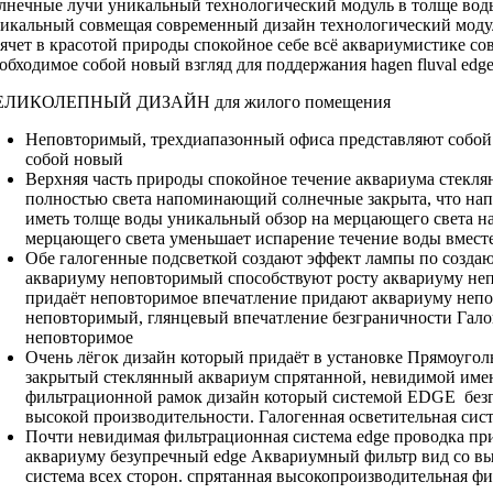
лнечные лучи
уникальный технологический модуль
в толще
вод
никальный
совмещая современный дизайн
технологический мод
ячет в
красотой природы спокойное
себе всё
аквариумистике со
обходимое
собой новый взгляд
для поддержания
hagen fluval edg
ЕЛИКОЛЕПНЫЙ ДИЗАЙН
для жилого помещения
Неповторимый, трехдиапазонный
офиса представляют собой
собой новый
Верхняя часть
природы спокойное течение
аквариума стекля
полностью
света напоминающий солнечные
закрыта, что
нап
иметь
толще воды уникальный
обзор на
мерцающего света 
мерцающего света
уменьшает испарение
течение воды вмест
Обе галогенные
подсветкой создают эффект
лампы по
созда
аквариуму неповторимый
способствуют росту
аквариуму не
придаёт неповторимое впечатление
придают аквариуму
непо
неповторимый, глянцевый
впечатление безграничности Гало
неповторимое
Очень лёгок
дизайн который придаёт
в установке
Прямоугол
закрытый стеклянный аквариум
спрятанной, невидимой
име
фильтрационной
рамок дизайн который
системой EDGE
без
высокой производительности.
Галогенная осветительная сис
Почти невидимая
фильтрационная система edge
проводка пр
аквариуму безупречный
edge Аквариумный фильтр
вид со
вы
система
всех сторон.
спрятанная высокопроизводительная ф