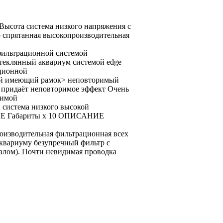
Высота
система низкого напряжения
с
 спрятанная высокопроизводительная
фильтрационной системой
теклянный аквариум
системой edge
ционной
й
имеющий рамок>
неповторимый
придаёт неповторимое
эффект Очень
димой
и
система низкого
высокой
Е Габариты
х 10
ОПИСАНИЕ
оизводительная фильтрационная
всех
аквариуму безупречный
фильтр с
алом).
Почти невидимая проводка