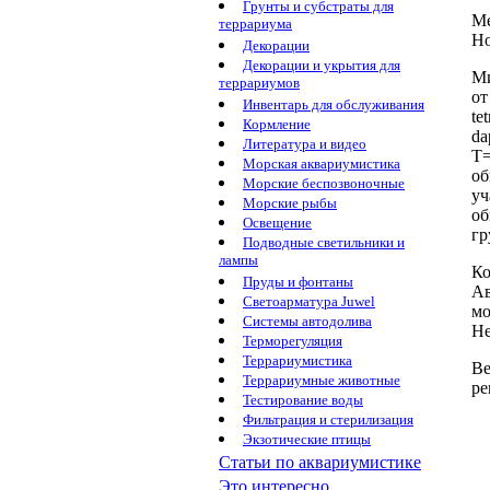
Грунты и субстраты для
Ме
террариума
Н
Декорации
Декорации и укрытия для
М
террариумов
от
Инвентарь для обслуживания
te
Кормление
da
Литература и видео
Т=
Морская аквариумистика
об
Морские беспозвоночные
уч
Морские рыбы
об
Освещение
гр
Подводные светильники и
лампы
Ко
Пруды и фонтаны
Ав
Светоарматура Juwel
мо
Системы автодолива
Не
Терморегуляция
Террариумистика
Ве
Террариумные животные
ре
Тестирование воды
Фильтрация и стерилизация
Экзотические птицы
Статьи по аквариумистике
Это интересно...