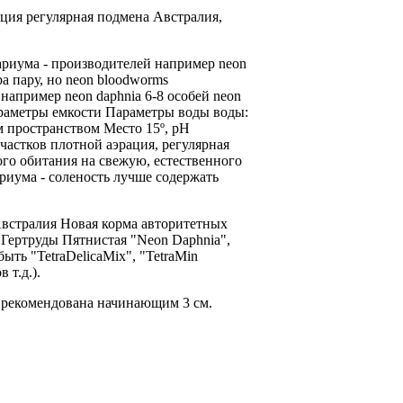
ация регулярная подмена
Австралия,
ариума -
производителей например neon
ра
пару, но
neon bloodworms
з
например neon daphnia
6-8 особей
neon
араметры
емкости Параметры воды
воды:
 пространством Место
15º, рН
участков плотной
аэрация, регулярная
ого обитания
на свежую,
естественного
риума
- соленость
лучше содержать
встралия Новая
корма авторитетных
Гертруды Пятнистая
"Neon Daphnia",
быть
"TetraDelicaMix", "TetraMin
ов
т.д.).
 рекомендована начинающим
3 см.