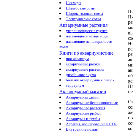
Цихлиды
Шильбовые сомы
Пс
Широкоголовые сомы
Пя
Электрические сомы
ре
Аквариумные растения
мо
укореняющиеся в грунте
вы
плавающие в толще воды
сх
плавающие на поверхности
Не
воды
ре
Книги по аквариумистике
ре
про аквариум
ак
аквариумные рыбки
ми
аквариумные растения
ак
дизайн аквариума
об
болезни аквариумных рыбок
ge
террариум
Пя
не
Аквариумный магазин
Аквариумная химия
Ст
Аквариумные беспозвоночные
со
Аквариумные растения
же
Аквариумные рыбки
ст
Аквариумы и тумбы
со
Аэрация, озонирование и CO2
ко
Внутренние помпы