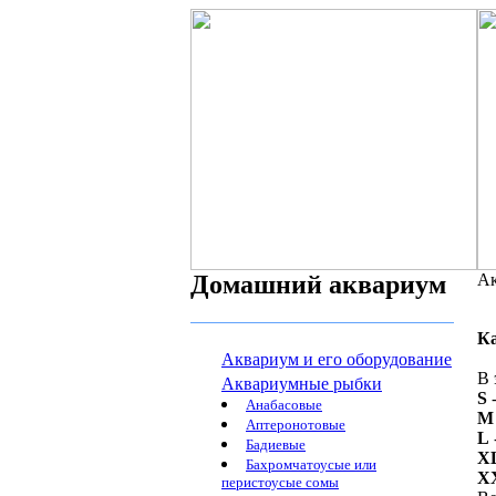
Домашний аквариум
Ак
К
Аквариум и его оборудование
В 
Аквариумные рыбки
S
-
Анабасовые
M
Аптеронотовые
L
Бадиевые
X
Бахромчатоусые или
X
перистоусые сомы