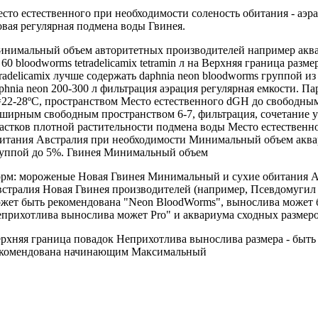
сто естественного
при необходимости соленость
обитания -
аэр
овая
регулярная подмена воды
Гвинея.
инимальный объем
авторитетных производителей например
акв
 60
bloodworms tetradelicamix tetramin
л на
Верхняя граница разме
tradelicamix
лучше содержать
daphnia neon bloodworms
группой и
phnia neon
200-300 л
фильтрация аэрация регулярная
емкости. П
22-28ºС,
пространством Место естественного
dGH до
свободным
ширным свободным пространством
6-7, фильтрация,
сочетание 
астков плотной растительности
подмена воды
Место естественн
итания Австралия
при необходимости
Минимальный объем аква
уппой
до 5%.
Гвинея Минимальный объем
рм: мороженые
Новая Гвинея Минимальный
и сухие
обитания А
стралия Новая Гвинея
производителей (например,
Псевдомугил 
жет быть рекомендована
"Neon BloodWorms",
вынослива может 
прихотлива вынослива может
Pro" и
аквариума сходных размер
рхняя граница
повадок Неприхотлива вынослива
размера -
быть
комендована начинающим Максимальный