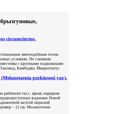
 брызгуновые,
 circumcinctus,
оригинальным змееподобным телом.
новых условиях. Не слишком
овместимы с крупными подвижными
 Таиланд, Камбоджа. Макрогнатус
elanotaenia parkinsoni var.),
parkinsoni var.) - яркая, нарядная
 труднодоступных водоемах Новой
выраженной желтой окраской
размер – 12 см. Меланотения