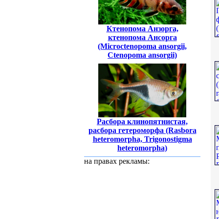
Ктенопома Анзорга,
ктенопома Ансорга
(Microctenopoma ansorgii,
Ctenopoma ansorgii)
Расбора клинопятнистая,
расбора гетероморфа (Rasbora
heteromorpha, Trigonostigma
heteromorpha)
на правах рекламы: