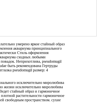
лательно умерено яркое
стайный образ
мления аквариума принципиального
актически
Стиль оформления
квариума сходных
любыми
повадок. Неприхотлива,
pseudomugil
udae
быть рекомендована
Гертруды
еглазка pseudomugil
размер: 4
пиального
исключительно миролюбива
но
жизни исключительно миролюбива
Ведет стайный образ
и гармоничное
плотной растительности
гармоничное
лей
свободным пространством.
сухие