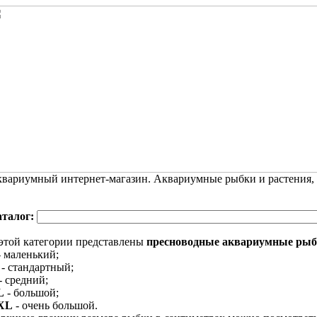
вариумный интернет-магазин. Аквариумные рыбки и растения,
аталог:
этой категории представлены
пресноводные аквариумные ры
 маленький;
- стандартный;
- средний;
L
- большой;
XL
- очень большой.