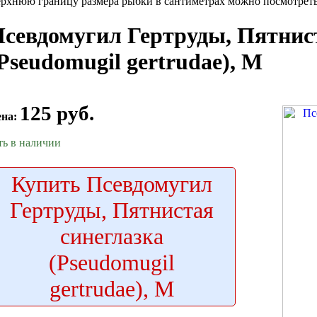
рхнюю границу размера рыбки в сантиметрах можно посмотреть 
севдомугил Гертруды, Пятнис
Pseudomugil gertrudae), M
125 руб.
ена:
ть в наличии
Купить
Псевдомугил
Гертруды, Пятнистая
синеглазка
(Pseudomugil
gertrudae), M