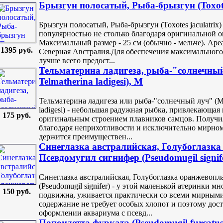
Брызгун полосатый, Рыба-брызгун (Toxotes
Брызгун полосатый, Рыба-брызгун (Toxotes jaculatrix)
популярностью не столько благодаря оригинальной о
Максимальный размер - 25 см (обычно - мельче). Ар
1395 руб.
Северная Австралия.Для обеспечения максимальног
лучше всего предост...
Тельматерина ладигеза, рыба-"солнечный л
Telmatherina ladigesi), M
Тельматерина ладигеза или рыба-"солнечный луч" (Maro
ladigesi) - небольшая радужная рыбка, привлекающая
175 руб.
оригинальным строением плавников самцов. Получи
благодаря неприхотливости и исключительно мирному
держится преимуществен...
Синеглазка австралийская, Голубоглазк
Псевдомугил сигнифер (Pseudomugil signif
Синеглазка австралийская, Голубоглазка оранжевоп
(Pseudomugil signifer) - у этой маленькой атеринки м
150 руб.
подвижна, уживается практически со всеми мирными
содержание не требует особых хлопот и поэтому дос
оформлении аквариума с псевд...
Попондетта фурката (Pseudomugil furcatus,