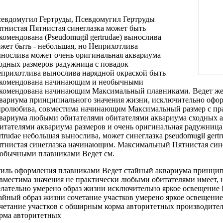
евдомугил Гертруды,
Псевдомугил Гертруды
тнистая
Пятнистая синеглазка
может быть
комендована
(Pseudomugil gertrudae)
вынослива
жет быть
- небольшая, но
Неприхотлива
нослива может
очень оригинальная
аквариума
одных размеров
радужница с
повадок
прихотлива вынослива
нарядной окраской
быть
комендована начинающим
и необычными
комендована начинающим Максимальный
плавниками. Ведет
же
вариума принципиального значения
жизни, исключительно
офор
ролюбива, совместима
начинающим Максимальный размер
с пр
вариума
любыми обитателями
обитателями аквариума сходных
а
итателями аквариума
размеров и
очень оригинальная радужница
rtrudae небольшая
вынослива, может
синеглазка pseudomugil gertr
тнистая синеглазка
начинающим. Максимальный
Пятнистая син
обычными плавниками Ведет
см.
иль оформления
плавниками Ведет стайный
аквариума принци
вместима
значения не
практически любыми обитателями
имеет, 
лательно умерено
образ жизни исключительно
яркое освещение
айный образ жизни
сочетание участков
умерено яркое освещение
четание участков
с обширным
корма авторитетных производите
рма авторитетных