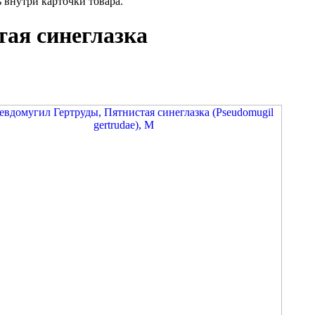
внутри карточки товара.
тая синеглазка