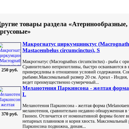
ругие товары раздела «Атеринообразные,
ргусовые»
Макрогнатус циркумцинктус (Macrognathus
Mastacembelus circumcinctus), S
Макрогнатус (Macrognathus circumcinctus) - рыба с 
Сравнительно неприхотливы, быстро осваиваются в 
250 руб.
привередливы в отношении условий содержания. С
рыбами.Максимальный размер 20 см. Ареал - Индия,
ведет преимущественно сумеречный...
Меланотения Паркинсона - желтая форма (M
L
Меланотения Паркинсона - желтая форма (Melanotaenia 
меланотения, сравнительно недавно обнаруженная в
370 руб.
Гвинеи. Отличается от номинативной формы более 
непарных плавников и корня хвоста. Максимальный 
Паркинсона подвижна, динам...