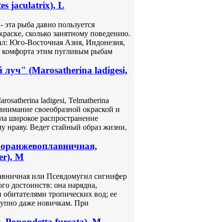
 jaculatrix), L
 - эта рыба давно пользуется
краске, сколько занятному поведению.
еал: Юго-Восточная Азия, Индонезия,
о комфорта этим пугливым рыбам
уч" (Marosatherina ladigesi,
satherina ladigesi, Telmatherina
 внимание своеобразной окраской и
ла широкое распространение
 нраву. Ведет стайный образ жизни,
а оранжевоплавничная,
er), M
лавничная или Псевдомугил сигнифер
ного достоинств: она нарядна,
 обитателями тропических вод; ее
тупно даже новичкам. При
 Popondetta furcata), M