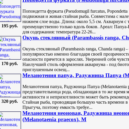
Попондетта фурката (Pseudomugil furcatus, Popondetta 
подвижная и живая стайная рыба. Совместима с ма
нижнем слое воды. Длина: около 5,5 см. Аквариум с
195 руб.
преимущественно только вдоль боков. Ареал: Папуа
для содержания: температура 22-26...
Окунь стеклянный (Parambassis ranga, Ch
Окунь стеклянный (Parambassis ranga, Chanda ranga) 
популярностью именно благодаря своей прозрачност
опасности прячется в зарослях. Уверенней себя чувств
170 руб.
Наилучший стиль оформления аквариума - под биотоп
приглушенным освещ...
Меланотения папуа, Радужница Папуа (Me
Меланотения папуа, Радужница Папуа (Melanotaenia pa
представительница рода, обладающая в то же время 
активности и неприхотливости может быть рекомен
320 руб.
Стайная рыба, проводящая большую часть времени в 
Прыгуча, поэтому емкость требуе...
Меланотения неоновая, Радужница неоно
(Melanotaenia praecox), M