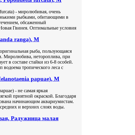
furcata) - миролюбивая, очень
ленькими рыбками, обитающими в
 течением, обсаженный
-Новая Гвинея. Оптимальные условия
anda ranga), M
- оригинальная рыба, пользующаяся
и. Миролюбива, нетороплива, при
ует в составе стайки из 6-8 особей.
 водоема тропического леса с
lanotaenia papuae), M
puae) - не самая яркая
мягкой приятной окраской. Благодаря
дована начинающим аквариумистам.
средних и верхних слоях воды.
вая, Радужница малая