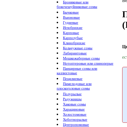
Ве
Броняковые или
бокочешуйниковые сомы
П
Бычковые
Вьюновые
(
Гудиевые
Иглобрюхие
Карповые
Карпозубые
Клинобрюхие
Ц
Кольчужные сомы
Лабиринтовые
ес
Мешкожаберные сомы
Нотоптеровые или спиноперые
Панцирные сомы или
каллихтовые
Пецилиевые
Пимелодовые или
плоскоголовые сомы
Полурылые
Радужницы
Хаковые сомы
Харациновые
Хелостомовые
Хоботнорылые
Центропомовые