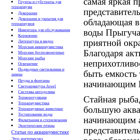
самая яркая
п
Грунты и субстраты для
террариума
представител
Декорации
Декорации и укрытия для
обладающая 
террариумов
воды Прыгуч
Инвентарь для обслуживания
Кормление
приятной окр
Литература и видео
Морская аквариумистика
Благодаря ак
Морские беспозвоночные
Морские рыбы
неприхотлив
Освещение
Подводные светильники и
быть
емкость 
лампы
Пруды и фонтаны
начинающим
Светоарматура Juwel
Системы автодолива
Стайная рыба
Терморегуляция
Террариумистика
большую
акв
Террариумные животные
Тестирование воды
начинающим 
Фильтрация и стерилизация
Экзотические птицы
представител
Статьи по аквариумистике
Это интересно...