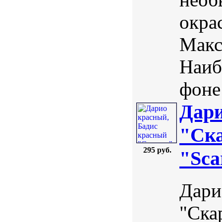
окра
Макс
Наиб
фоне
Дари
"Ска
295 руб.
"Sca
Дари
"Скар