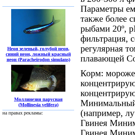
Параметры
ем
также более 
рыбами
20º, 
фильтрация,
с
регулярная
то
Неон зеленый, голубой неон,
синий неон, ложный красный
плавающей С
неон (Paracheirodon simulans)
Корм: морож
концентриру
концентриру
Моллинезия парусная
Минимальный
(Mollinesia velifera)
(например,
лу
на правах рекламы:
Гвинея Мини
Гвинея Мини