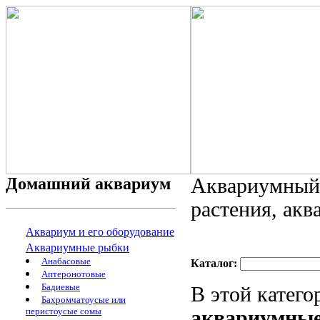
Домашний аквариум
Аквариумный 
растения, ак
Аквариум и его оборудование
Аквариумные рыбки
Анабасовые
Каталог:
Аптеронотовые
Бадиевые
В этой катег
Бахромчатоусые или
перистоусые сомы
аквариумны