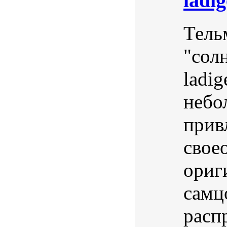
ladig
Тель
"сол
ladig
небо
прив
свое
ориг
самц
расп