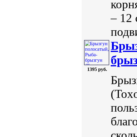
корн
– 12
подв
Брыз
брыз
1395 руб.
Брыз
(Toxo
поль
благ
скол