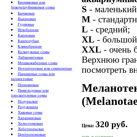
Броняковые или
S
- маленький
бокочешуйниковые сомы
Бычковые
M
- стандарт
Вьюновые
Гудиевые
L
- средний;
Иглобрюхие
Карповые
XL
- большой
Карпозубые
Клинобрюхие
XXL
- очень 
Кольчужные сомы
Верхнюю гран
Лабиринтовые
Мешкожаберные сомы
посмотреть вн
Нотоптеровые или спиноперые
Панцирные сомы или
каллихтовые
Меланотен
Пецилиевые
Пимелодовые или
плоскоголовые сомы
(Melanotae
Полурылые
Радужницы
Хаковые сомы
Харациновые
320 руб.
Хелостомовые
Цена:
Хоботнорылые
Центропомовые
есть в наличии