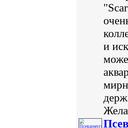
"Scar
очен
колл
и ис
може
аква
мирн
держ
Желат
Псев