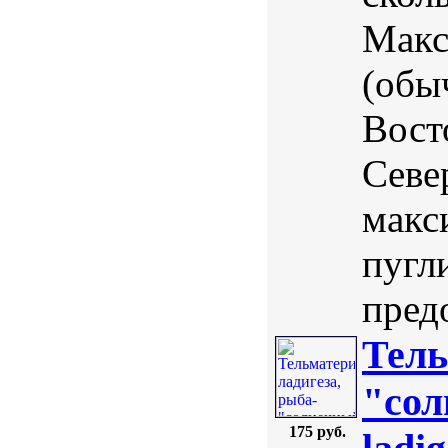
Макс
(обы
Вост
Севе
макс
пугл
предо
Тель
"сол
175 руб.