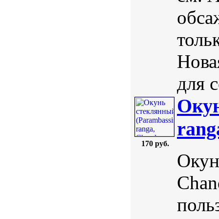
обса
толь
Нова
для 
Окун
rang
170 руб.
Окун
Chan
поль