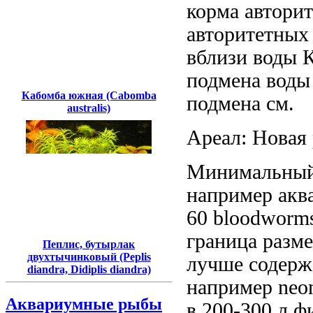
корма автори
авторитетных
вблизи
воды 
подмена воды
Кабомба южная (Cabomba
подмена
см.
australis)
Ареал: Новая
Минимальны
например
акв
60
bloodworms 
граница разм
Пеплис, бутырлак
двухтычинковый (Peplis
лучше содер
diandra, Didiplis diandra)
например neon
Аквариумные рыбы
в 200-300 л
ф