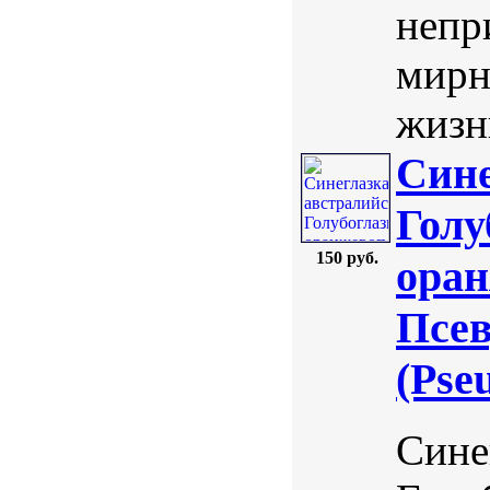
непр
мирн
жизн
Сине
Голу
150 руб.
оран
Псев
(Pse
Сине