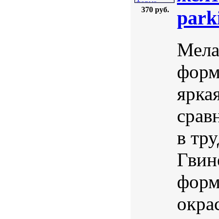
370 руб.
parki
Мела
форма
ярка
срав
в тр
Гвин
форм
окра