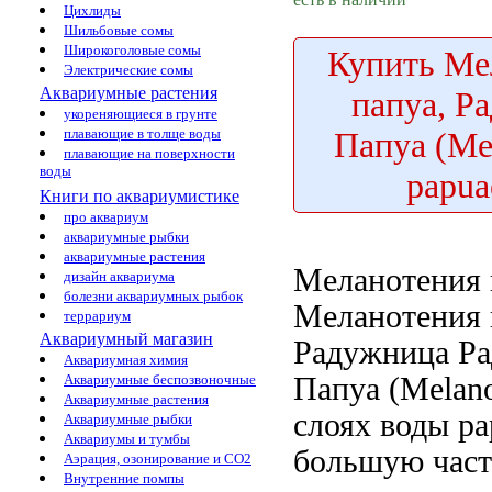
Цихлиды
Шильбовые сомы
Широкоголовые сомы
Купить
Мел
Электрические сомы
Аквариумные растения
папуа, Р
укореняющиеся в грунте
Папуа (Me
плавающие в толще воды
плавающие на поверхности
воды
papua
Книги по аквариумистике
про аквариум
аквариумные рыбки
аквариумные растения
Меланотения 
дизайн аквариума
болезни аквариумных рыбок
Меланотения 
террариум
Аквариумный магазин
Радужница
Ра
Аквариумная химия
Папуа (Melan
Аквариумные беспозвоночные
Аквариумные растения
слоях воды
pa
Аквариумные рыбки
Аквариумы и тумбы
большую част
Аэрация, озонирование и CO2
Внутренние помпы