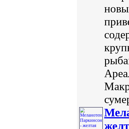
новы
прив
соде
круп
рыба
Ареа
Макр
суме
Мела
желт