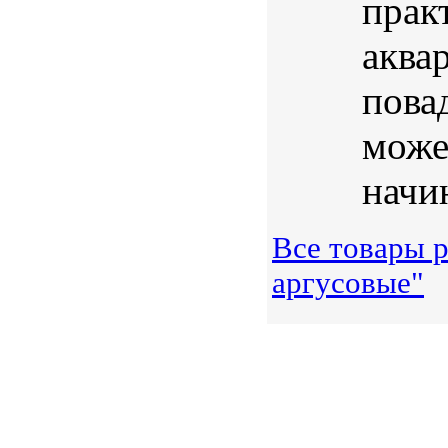
прак
аква
пова
може
начи
Все товары 
аргусовые"