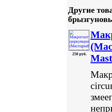
Другие тов
брызгуновы
Макр
(Mac
250 руб.
Mast
Макр
circ
змее
непр