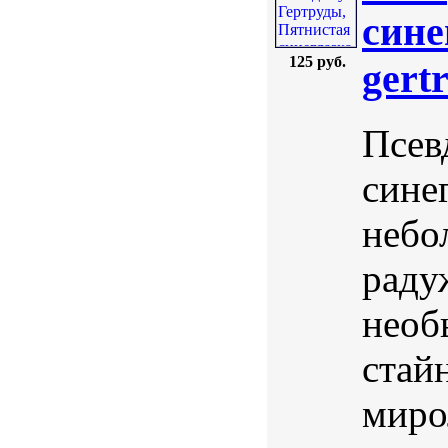
сине
125 руб.
gert
Псев
синег
небо
раду
необ
стай
миро