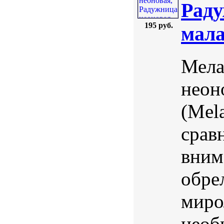
Раду
195 руб.
мала
Мела
неон
(Mela
срав
вним
обре
миро
необ