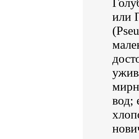
Голу
или 
(Pseu
мале
дост
ужив
мирн
вод;
хлоп
нови