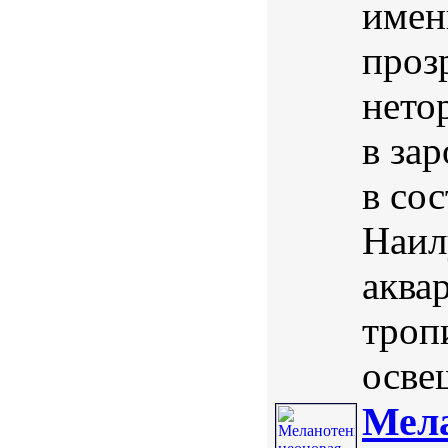
имен
проз
нето
в за
в сос
Наил
аква
троп
освещ
Мела