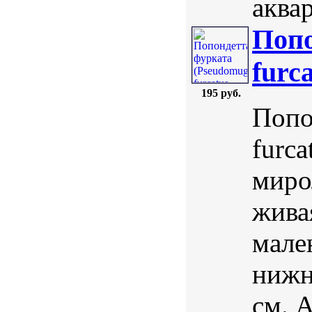
аквар
Попо
furc
195 руб.
Попо
furca
миро
жива
мале
нижн
см. 