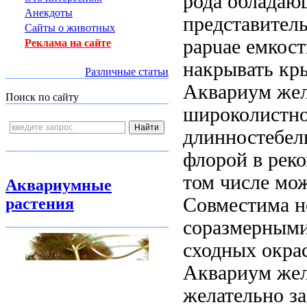
рода обладаю
Анекдоты
представител
Сайты о животных
papuae
емкост
Реклама на сайте
накрывать к
Различные статьи
Аквариум же
Поиск по сайту
широколистн
длинностебе
флорой в
рек
том числе
мож
Аквариумные
Совместима
н
растения
соразмерным
сходных
окра
Аквариум жел
желательно з