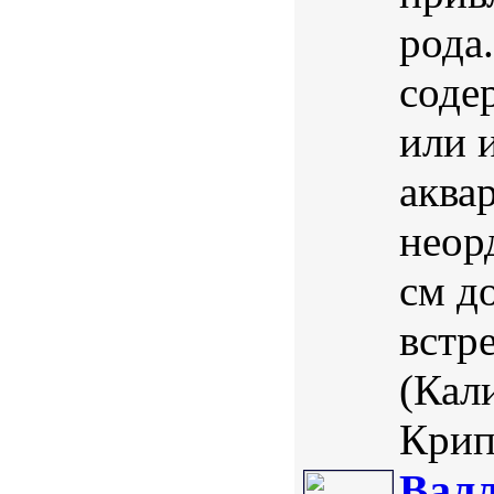
рода
соде
или 
аква
неор
см д
встр
(Кал
Крип
Валл