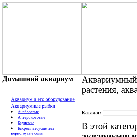
Домашний аквариум
Аквариумный 
растения, ак
Аквариум и его оборудование
Аквариумные рыбки
Анабасовые
Каталог:
Аптеронотовые
Бадиевые
В этой катег
Бахромчатоусые или
перистоусые сомы
аквариумные