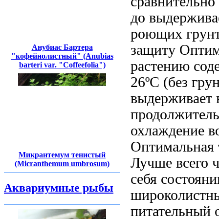
сравнительно
до
выдержива
роющих грунт
защиту
Оптим
Анубиас Бартера
"кофейнолистный" (Anubias
растению
сод
barteri var. "Coffeefolia")
26ºC (без
грун
выдерживает
продолжител
охлаждение 
Оптимальная 
Микрантемум тенистый
Лучше всего ч
(Micranthemum umbrosum)
себя
состояни
Аквариумные рыбы
широколистн
питательный
о