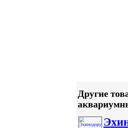
Другие тов
аквариумны
Эхин