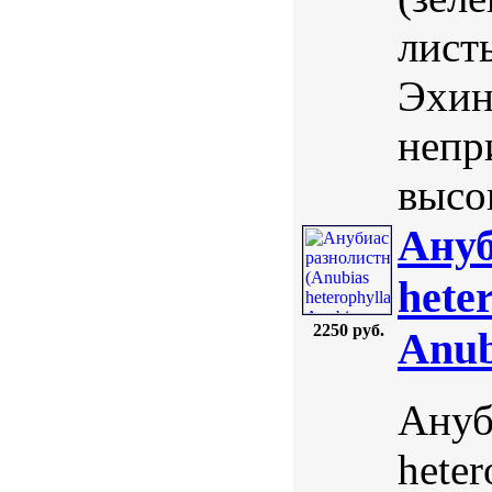
лист
Эхин
непр
высо
Ануб
hete
2250 руб.
Anub
Ануб
heter