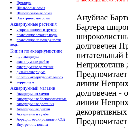
Цихлиды
Шильбовые сомы
Широкоголовые сомы
Анубиас Барт
Электрические сомы
Аквариумные растения
Бартера широ
укореняющиеся в грунте
широколистны
плавающие в толще воды
плавающие на поверхности
долговечен П
воды
Книги по аквариумистике
питательный
b
про аквариум
аквариумные рыбки
Неприхотлив 
аквариумные растения
Предпочитает
дизайн аквариума
болезни аквариумных рыбок
линии Неприх
террариум
Аквариумный магазин
долговечен
- 
Аквариумная химия
Аквариумные беспозвоночные
линии Неприх
Аквариумные растения
Аквариумные рыбки
декоративных
Аквариумы и тумбы
Предпочитает
Аэрация, озонирование и CO2
Внутренние помпы