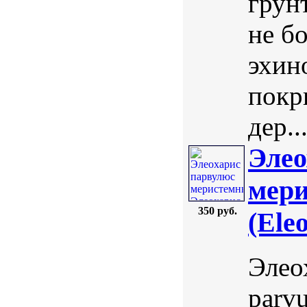
грун
не бо
эхин
покр
дер..
Элео
мери
350 руб.
(Ele
Элео
parv