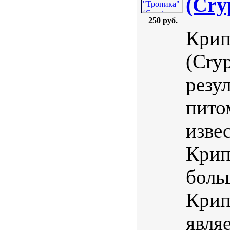
(Cry
250 руб.
Крип
(Cryp
резу
пито
изве
Крип
боль
Крип
явля