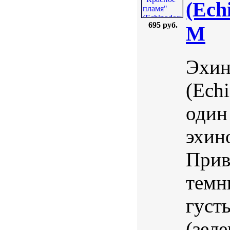
(Ech
695 руб.
M
Эхин
(Echi
один
эхин
Прив
темн
густ
(зел