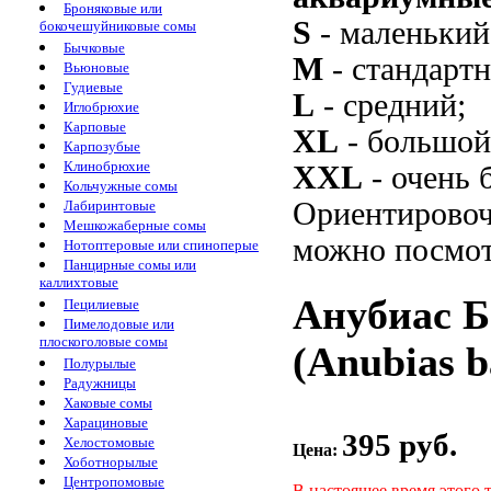
Броняковые или
S
- маленький
бокочешуйниковые сомы
Бычковые
M
- стандарт
Вьюновые
Гудиевые
L
- средний;
Иглобрюхие
Карповые
XL
- большой
Карпозубые
Клинобрюхие
XXL
- очень 
Кольчужные сомы
Ориентировоч
Лабиринтовые
Мешкожаберные сомы
можно посмот
Нотоптеровые или спиноперые
Панцирные сомы или
каллихтовые
Анубиас 
Пецилиевые
Пимелодовые или
плоскоголовые сомы
(Anubias ba
Полурылые
Радужницы
Хаковые сомы
Харациновые
395 руб.
Хелостомовые
Цена:
Хоботнорылые
Центропомовые
В настоящее время этого 