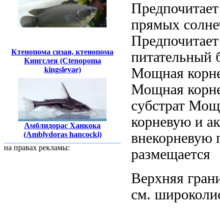
Предпочитает
прямых солн
Предпочитает
Ктенопома сизая, ктенопома
питательный 
Кингслея (Ctenopoma
Мощная корне
kingsleyae)
Мощная корн
субстрат Мощ
корневую и
а
Амблидорас Ханкока
внекорневую 
(Amblydoras hancocki)
на правах рекламы:
размещается
Верхняя гран
см.
широколис