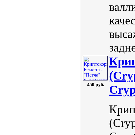
валл
каче
выса
задне
Крип
(Cry
450 руб.
Cryp
Крип
(Cryp