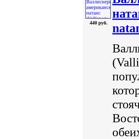
ната
440 руб.
nata
Валл
(Vall
попу
кото
стоя
Вост
обеи