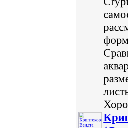
Crypt
само
расс
форм
Срав
аква
разм
лист
Хоро
Крип