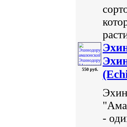
сорт
кото
расти
Эхин
Эхин
550 руб.
(Ech
Эхин
"Ама
- од