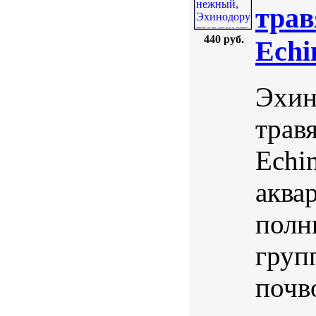
трав
440 руб.
Echi
Эхин
травя
Echi
аква
полн
груп
почв