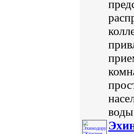
пред
расп
колл
прив
прие
комн
прос
насе
воды 
Эхин