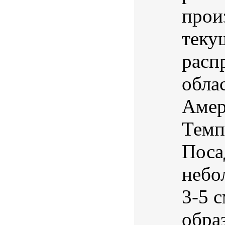
прои
теку
расп
обла
Амер
Темп
Поса
небо
3-5 
образ