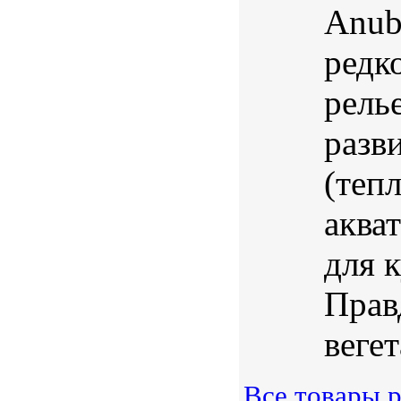
Anubi
редк
рель
разв
(теп
аква
для 
Прав
веге
Все товары 