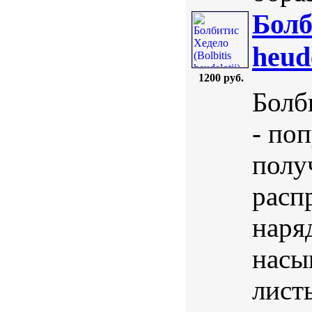
Болб
heud
1200 руб.
Болби
- по
полу
расп
наря
насы
лист