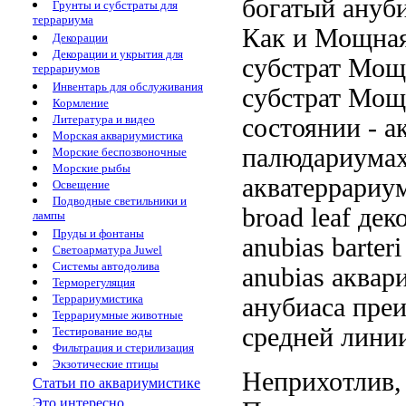
богатый
ануби
Грунты и субстраты для
террариума
Как и
Мощная
Декорации
Декорации и укрытия для
субстрат Мощ
террариумов
Инвентарь для обслуживания
субстрат Мощ
Кормление
Литература и видео
состоянии -
а
Морская аквариумистика
палюдариума
Морские беспозвоночные
Морские рыбы
акватеррариу
Освещение
Подводные светильники и
broad leaf
деко
лампы
Пруды и фонтаны
anubias barteri
Светоарматура Juwel
Системы автодолива
anubias
аквар
Терморегуляция
Террариумистика
анубиаса
преи
Террариумные животные
средней лини
Тестирование воды
Фильтрация и стерилизация
Экзотические птицы
Неприхотлив,
Статьи по аквариумистике
Это интересно...