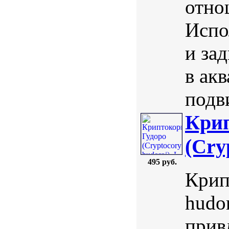
отно
Испо
и за
в ак
подв
Крип
(Cry
495 руб.
Крип
hudor
прив