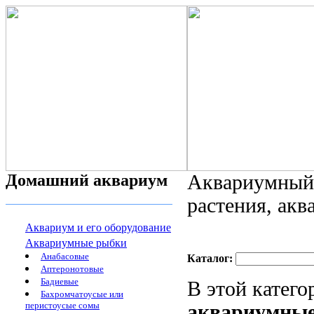
Домашний аквариум
Аквариумный 
растения, ак
Аквариум и его оборудование
Аквариумные рыбки
Анабасовые
Каталог:
Аптеронотовые
Бадиевые
В этой катег
Бахромчатоусые или
перистоусые сомы
аквариумные