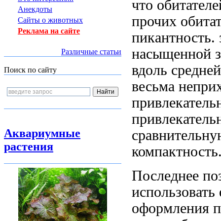
что
обитателе
Анекдоты
прочих обитат
Сайты о животных
Реклама на сайте
пикантность.
насыщенной з
Различные статьи
вдоль средне
Поиск по сайту
весьма
неприх
привлекатель
привлекатель
Аквариумные
сравнительн
растения
компактность
Последнее по
использовать
оформления
п