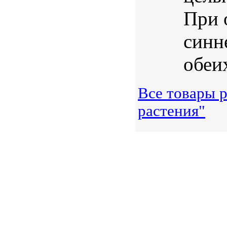
При 
синн
обеих
Все товары 
растения"