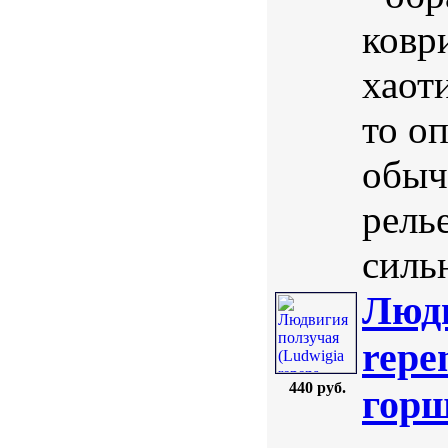
коври
хаот
то о
обыч
рель
сильн
Людв
repe
440 руб.
гор