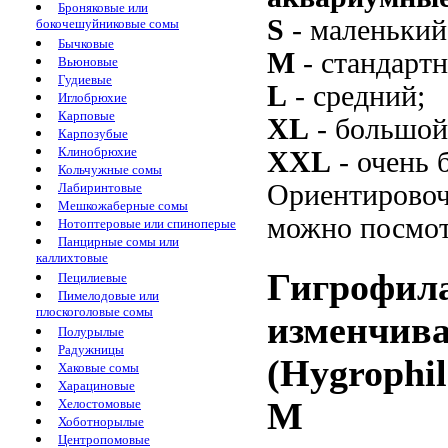
Броняковые или
S
- маленький
бокочешуйниковые сомы
Бычковые
M
- стандарт
Вьюновые
Гудиевые
L
- средний;
Иглобрюхие
Карповые
XL
- большой
Карпозубые
Клинобрюхие
XXL
- очень 
Кольчужные сомы
Ориентировоч
Лабиринтовые
Мешкожаберные сомы
можно посмот
Нотоптеровые или спиноперые
Панцирные сомы или
каллихтовые
Гигрофила
Пецилиевые
Пимелодовые или
плоскоголовые сомы
изменчива
Полурылые
Радужницы
(Hygrophil
Хаковые сомы
Харациновые
Хелостомовые
M
Хоботнорылые
Центропомовые