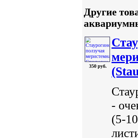
Другие тов
аквариумны
Стау
мери
350 руб.
(Sta
Стау
- оч
(5-1
лист