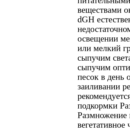
питательным
веществами
о
dGH
естестве
недостаточно
освещении
ме
или мелкий г
сыпучим
свет
сыпучим опт
песок
в день
заиливании р
рекомендуетс
подкормки Ра
Размножение 
вегетативное