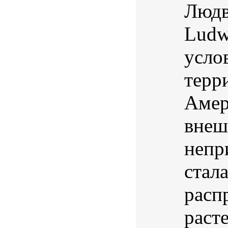
Людв
Ludwi
усло
терр
Амер
внеш
непр
стал
расп
раст