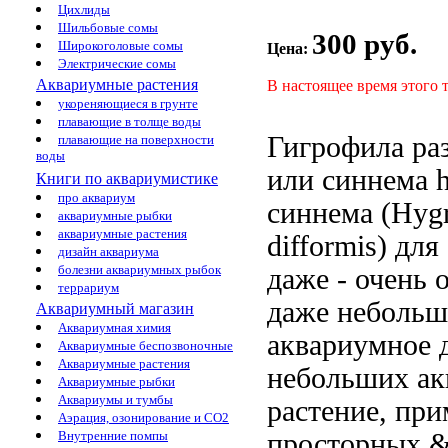
Цихлиды
Шильбовые сомы
300 руб.
Широкоголовые сомы
Цена:
Электрические сомы
Аквариумные растения
В настоящее время этого 
укореняющиеся в грунте
плавающие в толще воды
Гигрофила ра
плавающие на поверхности
воды
или синнема h
Книги по аквариумистике
про аквариум
синнема (Hygr
аквариумные рыбки
аквариумные растения
difformis)
для
дизайн аквариума
болезни аквариумных рыбок
даже
- очень
террариум
даже неболь
Аквариумный магазин
Аквариумная химия
аквариумное
Аквариумные беспозвоночные
Аквариумные растения
небольших ак
Аквариумные рыбки
Аквариумы и тумбы
растение, пр
Аэрация, озонирование и CO2
просторных &
Внутренние помпы