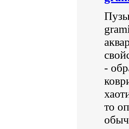
Пузыр
grami
аква
свой
- об
коври
хаот
то о
обыч