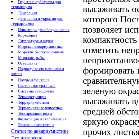
Грунты и субстраты для
высаживать
о
террариума
Декорации
которого
Посл
Декорации и укрытия для
террариумов
позволяет исп
Инвентарь для обслуживания
Кормление
компактность
Литература и видео
Морская аквариумистика
отметить неп
Морские беспозвоночные
неприхотливо
Морские рыбы
Освещение
формировать
Подводные светильники и
лампы
сравнительну
Пруды и фонтаны
Светоарматура Juwel
зеленую окра
Системы автодолива
Терморегуляция
высаживать в
Террариумистика
Террариумные животные
средней
обсто
Тестирование воды
яркую окраск
Фильтрация и стерилизация
Экзотические птицы
прочих
листь
Статьи по аквариумистике
Это интересно...