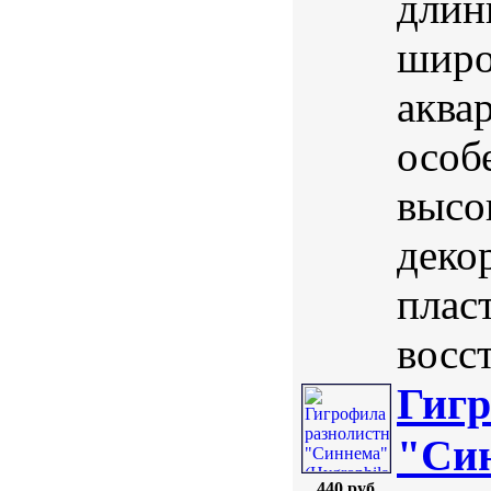
длин
широ
аква
особ
высо
деко
плас
восст
Гигр
"Син
440 руб.