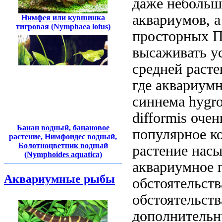
даже неболь
аквариумов, 
Нимфея или кувшинка
тигровая (Nymphaea lotus)
просторных
П
высаживать
у
средней
расте
где
аквариумн
синнема hygrop
difformis очен
Банан водный, банановое
популярное
ко
растение, Нимфоидес водный,
Болотноцветник водный
растение
насы
(Nymphoides aquatica)
аквариумное
п
Аквариумные рыбы
обстоятельст
обстоятельст
дополнительн