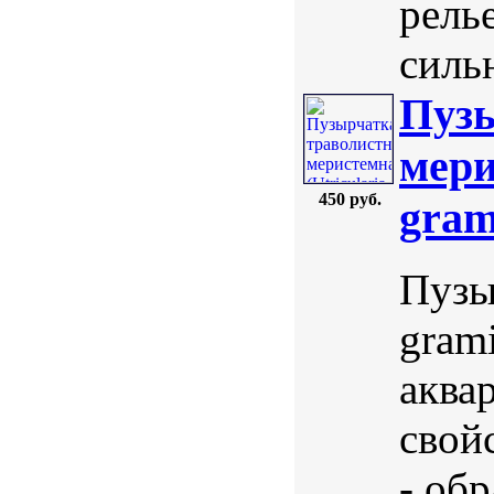
рель
сильн
Пузы
мери
450 руб.
grami
Пузыр
grami
аква
свой
- об