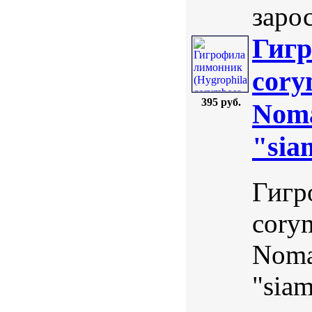
заро
Гигр
cory
395 руб.
Noma
"sia
Гигр
corym
Nomap
"sia