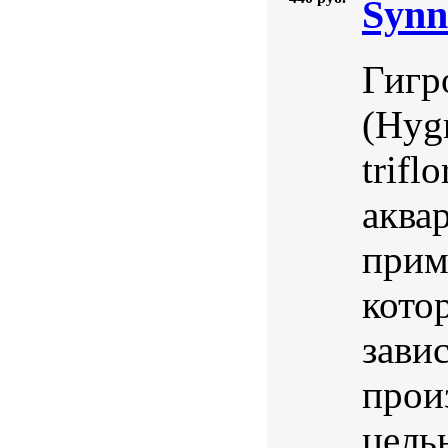
Synn
Гигр
(Hygr
trifl
аква
прим
кото
зави
прои
цель