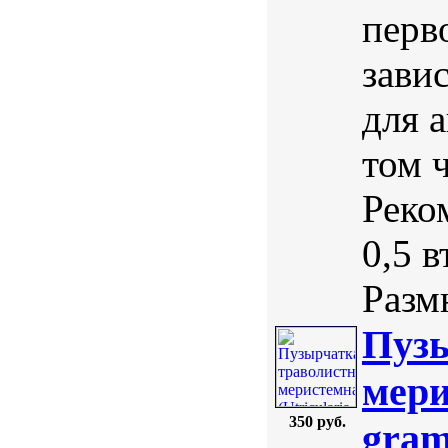
перво
зави
для 
том 
Реко
0,5 в
Разм
Пузы
мери
350 руб.
gram