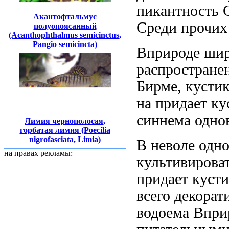
пикантность 
Акантофтальмус
Среди прочих
полуопоясанный
(Acanthophthalmus semicinctus,
Pangio semicincta)
Вприроде ши
распростране
Бирме,
кусти
на
придает к
синнема одно
Лимия чернополосая,
горбатая лимия (Poecilia
nigrofasciata, Limia)
В неволе
одно
на правах рекламы:
культивирова
придает куст
всего
декорат
водоема Впри