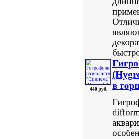
длинн
примен
Отлич
являют
декора
быстро
Гигро
(Hygro
в гор
440 руб.
Гигроф
diffor
аквари
особен