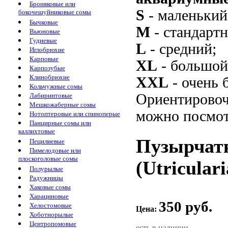
Броняковые или
S
- маленький
бокочешуйниковые сомы
Бычковые
M
- стандарт
Вьюновые
Гудиевые
L
- средний;
Иглобрюхие
Карповые
XL
- большой
Карпозубые
Клинобрюхие
XXL
- очень 
Кольчужные сомы
Ориентировоч
Лабиринтовые
Мешкожаберные сомы
можно посмот
Нотоптеровые или спиноперые
Панцирные сомы или
каллихтовые
Пузырчатк
Пецилиевые
Пимелодовые или
плоскоголовые сомы
(Utricular
Полурылые
Радужницы
Хаковые сомы
Харациновые
350 руб.
Хелостомовые
Цена:
Хоботнорылые
Центропомовые
есть в наличии