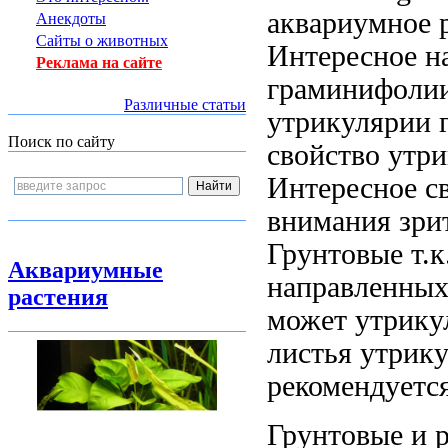
аквариумное 
Анекдоты
Сайты о животных
Интересное
на
Реклама на сайте
граминифолии
Различные статьи
утрикулярии 
Поиск по сайту
свойство утр
Интересное с
внимания зри
Грунтовые
т.к
Аквариумные
направленны
растения
может
утрику
листья утрик
рекомендуетс
Грунтовые и