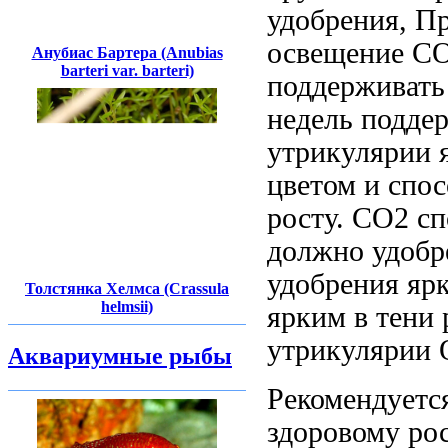
удобрения,
Пр
освещение
СО
Анубиас Бартера (Anubias
barteri var. barteri)
поддерживать
недель подде
утрикулярии
я
цветом и
спос
росту.
СО2 сп
должно
удобр
удобрения яр
Толстянка Хелмса (Crassula
helmsii)
ярким
в тени
утрикулярии
Аквариумные рыбы
Рекомендует
здоровому ро