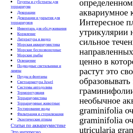
определенном
Грунты и субстраты для
террариума
аквариумное
Декорации
Декорации и укрытия для
Интересное
п
террариумов
Инвентарь для обслуживания
утрикулярии
Кормление
Литература и видео
сильное тече
Морская аквариумистика
направленных
Морские беспозвоночные
Морские рыбы
ценно
в кото
Освещение
Подводные светильники и
растут
это св
лампы
Пруды и фонтаны
образовывать
Светоарматура Juwel
Системы автодолива
граминифолии
Терморегуляция
Террариумистика
необычное ак
Террариумные животные
graminifolia 
Тестирование воды
Фильтрация и стерилизация
graminifolia о
Экзотические птицы
Статьи по аквариумистике
utricularia gra
Это интересно...