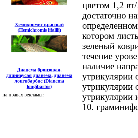
цветом
1,2 вт
достаточно
на
определенном
Хемихромис красный
(Hemichromis lifalili)
котором листь
зеленый ковр
течение
уров
наличие напр
Дианема бронзовая,
утрикулярии 
длинноусая дианема, дианема
лонгибарбис (Dianema
утрикулярии 
longibarbis)
утрикулярии
на правах рекламы:
10.
граминифо