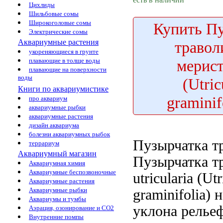
Цихлиды
Шильбовые сомы
Широкоголовые сомы
Купить
Пу
Электрические сомы
Аквариумные растения
травол
укореняющиеся в грунте
мерис
плавающие в толще воды
плавающие на поверхности
воды
(Utric
Книги по аквариумистике
graminif
про аквариум
аквариумные рыбки
аквариумные растения
дизайн аквариума
болезни аквариумных рыбок
Пузырчатка т
террариум
Аквариумный магазин
Пузырчатка т
Аквариумная химия
Аквариумные беспозвоночные
utricularia
(Utr
Аквариумные растения
Аквариумные рыбки
graminifolia)
н
Аквариумы и тумбы
уклона релье
Аэрация, озонирование и CO2
Внутренние помпы