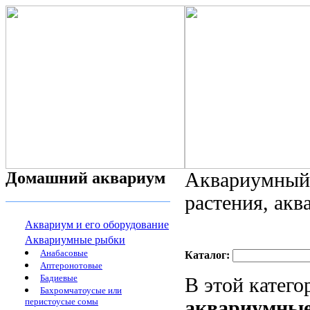
Домашний аквариум
Аквариумный 
растения, ак
Аквариум и его оборудование
Аквариумные рыбки
Анабасовые
Каталог:
Аптеронотовые
Бадиевые
В этой катег
Бахромчатоусые или
перистоусые сомы
аквариумные