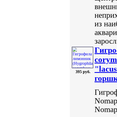
внешн
неприх
из наи
аквар
заросл
Гигро
corym
"lacus
395 руб.
горшк
Гигроф
Nomaphi
Nomaph