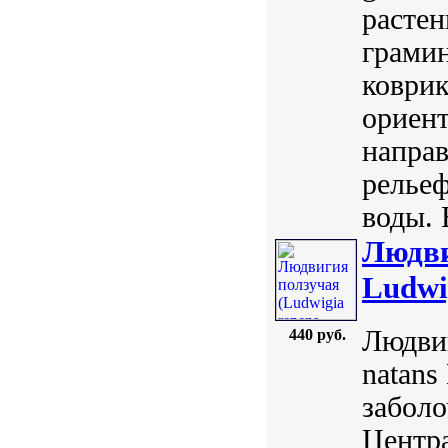
растен
грами
коврик
ориент
напра
рельеф
воды. В
Людви
Ludwig
Людвиг
440 руб.
natans
заболо
Центр