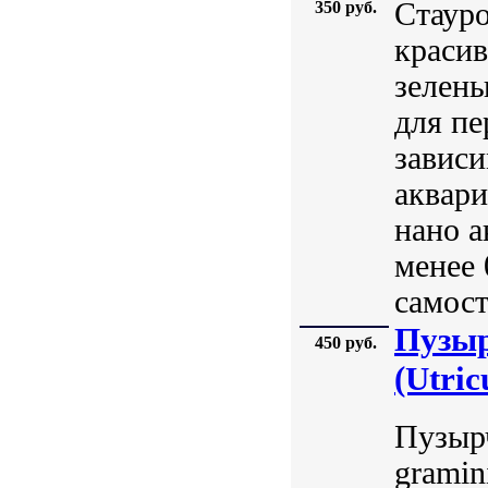
Стауро
350 руб.
красив
зелен
для пе
зависи
аквари
нано а
менее 
самост
Пузыр
450 руб.
(Utric
Пузырч
gramin