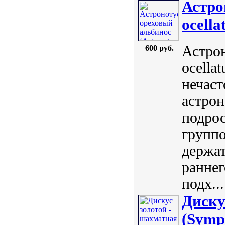
Астро
ocellat
Астрон
600 руб.
ocellat
нечаст
астрон
подрос
группо
держа
раннег
подх...
Диску
(Symph