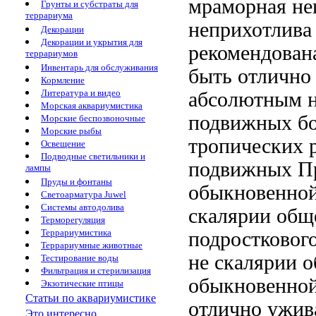
мраморная не
Грунты и субстраты для
террариума
неприхотлива
Декорации
Декорации и укрытия для
рекомендован
террариумов
Инвентарь для обслуживания
быть
отлично
Кормление
Литература и видео
абсолютным
Морская аквариумистика
подвижных
б
Морские беспозвоночные
Морские рыбы
тропических 
Освещение
Подводные светильники и
подвижных
Пр
лампы
Пруды и фонтаны
обыкновенно
Светоарматура Juwel
Системы автодолива
скалярии
общ
Терморегуляция
Террариумистика
подростковог
Террариумные животные
не
скалярии 
Тестирование воды
Фильтрация и стерилизация
обыкновенной
Экзотические птицы
Статьи по аквариумистике
отлично ужив
Это интересно...