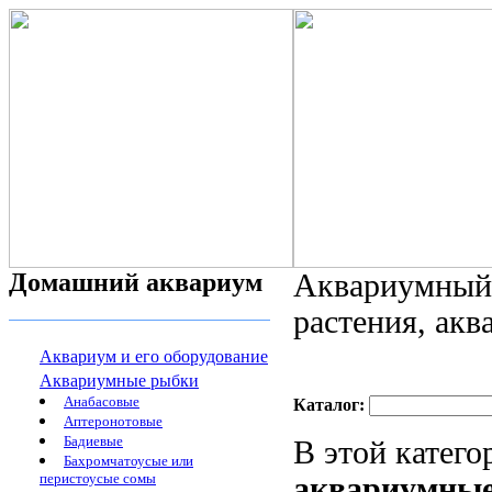
Домашний аквариум
Аквариумный 
растения, ак
Аквариум и его оборудование
Аквариумные рыбки
Анабасовые
Каталог:
Аптеронотовые
Бадиевые
В этой катег
Бахромчатоусые или
перистоусые сомы
аквариумны