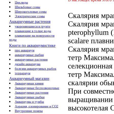
Цихлиды
Шильбовые сомы
Широкоголовые сомы
Скалярия мра
Электрические сомы
Аквариумные растения
Скалярия мра
укореняющиеся в грунте
pterophyllum
(
плавающие в толще воды
плавающие на поверхности
scalare
плавн
воды
Книги по аквариумистике
Скалярия мра
про аквариум
аквариумные рыбки
тетр Максима
аквариумные растения
селекционна
дизайн аквариума
болезни аквариумных рыбок
тетр Максима
террариум
Аквариумный магазин
скалярии обы
Аквариумная химия
Аквариумные беспозвоночные
При совместн
Аквариумные растения
Аквариумные рыбки
выращивании
Аквариумы и тумбы
высокотелая
Аэрация, озонирование и CO2
Внутренние помпы