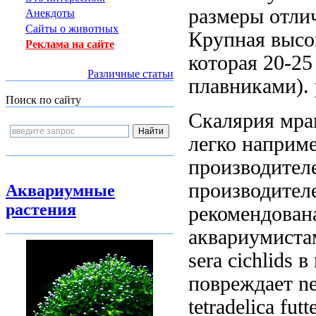
размеры отли
Анекдоты
Сайты о животных
Крупная высо
Реклама на сайте
которая
20-25
Различные статьи
плавниками).
Поиск по сайту
Скалярия мр
легко
например
производител
производител
Аквариумные
растения
рекомендован
аквариумиста
sera cichlids
в 
повреждает
ne
tetradelica fut