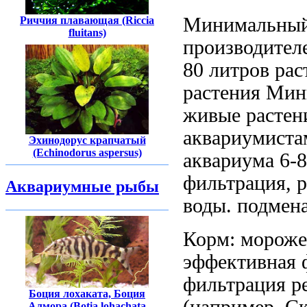
Минимальны
Риччия плавающая (Riccia
fluitans)
производител
80 литров
рас
растения Ми
живые растен
аквариумиста
Эхинодорус крапчатый
(Echinodorus aspersus)
аквариума
6-8
фильтрация, 
Аквариумные рыбы
воды.
подмен
Корм: морож
эффективная 
фильтрация р
Боция лохаката, Боция
(например,
Ск
Алмора (Botia lohachata