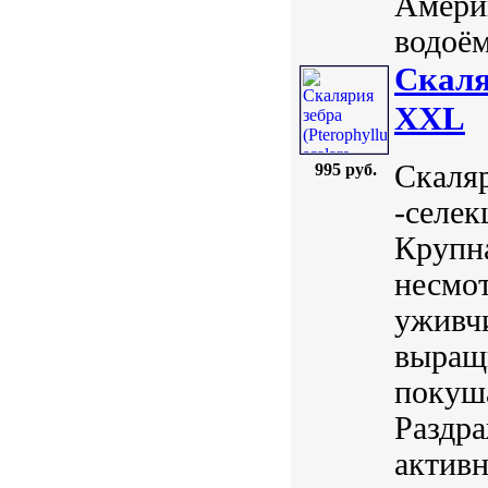
Америк
водоём
Скаляр
XXL
Скаляр
995 руб.
-селек
Крупна
несмот
уживч
выращи
покуша
Раздра
активн