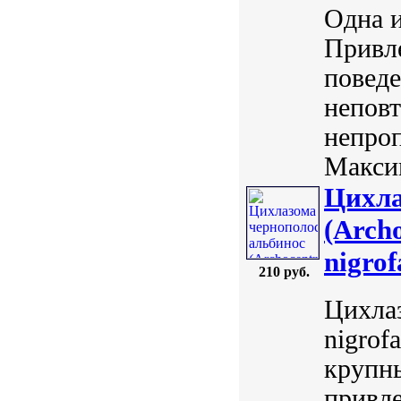
Одна 
Привле
поведе
неповт
непро
Максим
Цихла
(Archo
nigrof
210 руб.
Цихлаз
nigrofa
крупн
привл