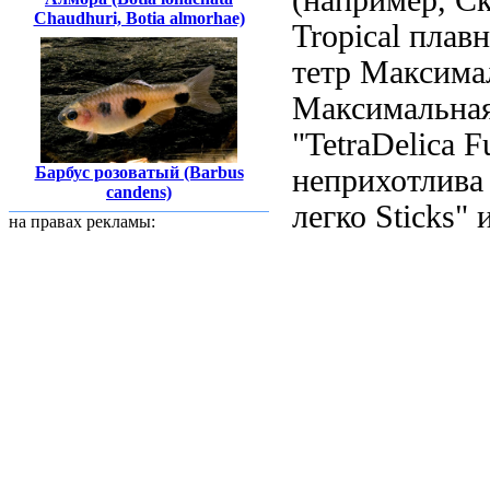
Chaudhuri, Botia almorhae)
Tropical
плав
тетр Максима
Максимальна
"TetraDelica F
Барбус розоватый (Barbus
неприхотлива
candens)
легко
Sticks" 
на правах рекламы: