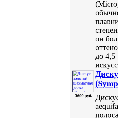
(Micro
обычн
плавни
степен
он бол
оттено
до 4,5
искусс
Диску
(Symph
Дискус
3600 руб.
aequif
полоса