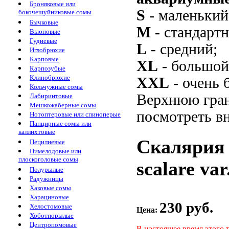
Броняковые или
S
- маленький
бокочешуйниковые сомы
Бычковые
M
- стандарт
Вьюновые
Гудиевые
L
- средний;
Иглобрюхие
Карповые
XL
- большой
Карпозубые
Клинобрюхие
XXL
- очень 
Кольчужные сомы
Верхнюю гран
Лабиринтовые
Мешкожаберные сомы
посмотреть вн
Нотоптеровые или спиноперые
Панцирные сомы или
каллихтовые
Скалярия 
Пецилиевые
Пимелодовые или
плоскоголовые сомы
scalare var.
Полурылые
Радужницы
Хаковые сомы
Харациновые
230 руб.
Хелостомовые
Цена:
Хоботнорылые
Центропомовые
В настоящее время этого 