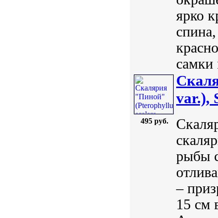
ярко к
спина,
красно
самки 
Скаля
var.), 
Скаляр
495 руб.
скаляр
рыбы с
отлив
– приз
15 см 