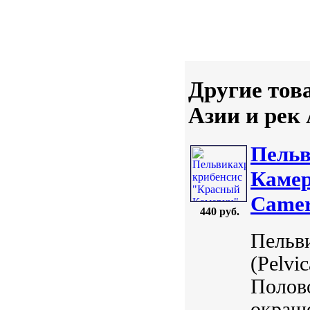
Другие тов
Азии и рек
Пельв
Камер
Camer
440 руб.
Пельв
(Pelvi
Полов
окраше