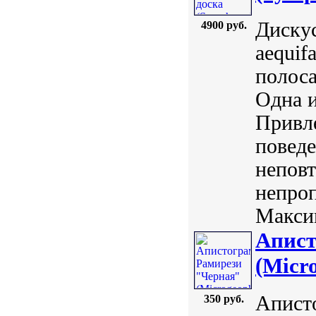
Дискус
4900 руб.
aequif
полоса
Одна 
Привле
поведе
неповт
непро
Максим
Апист
(Micro
Апист
350 руб.