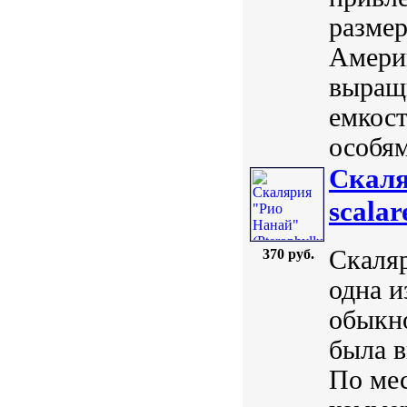
размер
Амери
выращ
емкос
особям
Скаля
scalare
Скаляр
370 руб.
одна 
обыкно
была в
По мес