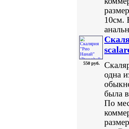
комме
размер
10см. 
анальн
Скаля
scalar
Скаляр
550 руб.
одна 
обыкно
была в
По мес
комме
размер