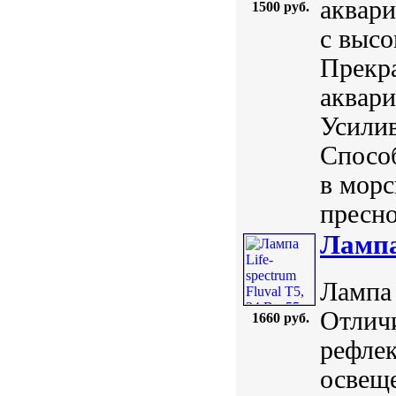
аквари
1500 руб.
с высо
Прекра
аквар
Усилив
Способ
в морс
пресно
Лампа 
Лампа 
Отличи
1660 руб.
рефле
освещ