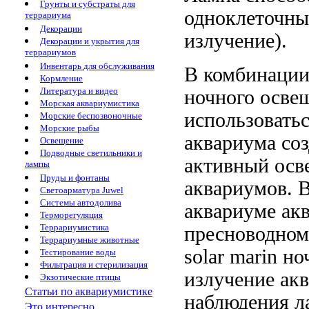
Грунты и субстраты для
одноклеточны
террариума
Декорации
излучение).
Декорации и укрытия для
террариумов
Инвентарь для обслуживания
В комбинаци
Кормление
Литература и видео
ночного осве
Морская аквариумистика
использовать
Морские беспозвоночные
Морские рыбы
аквариума
соз
Освещение
Подводные светильники и
активный
осв
лампы
Пруды и фонтаны
аквариумов. 
Светоарматура Juwel
Системы автодолива
аквариуме
ак
Терморегуляция
Террариумистика
пресноводном
Террариумные животные
solar marin
но
Тестирование воды
Фильтрация и стерилизация
излучение
акв
Экзотические птицы
Статьи по аквариумистике
наблюдения
л
Это интересно...