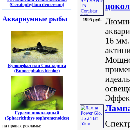
цокол
(Ceratophyllum demersum)
Аквариумные рыбы
Люмин
1995 руб.
аквари
16 мм.
актин
Мощно
Буноцефал или Сом-коряга
приме
(Bunocephalus bicolor)
идеал
освещ
Эффект
Лампа
Гурами шоколадный
(Sphaerichthys osphromenoides)
Спектр
на правах рекламы: