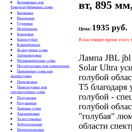
вт, 895 мм
Броняковые или
бокочешуйниковые сомы
Бычковые
Вьюновые
Гудиевые
1935 руб.
Цена:
Иглобрюхие
Карповые
В настоящее время этого 
Карпозубые
Клинобрюхие
Кольчужные сомы
Лампа JBL
jbl
Лабиринтовые
Мешкожаберные сомы
Solar Ultra
ус
Нотоптеровые или спиноперые
Панцирные сомы или
голубой обла
каллихтовые
Пецилиевые
Т5
благодаря
Пимелодовые или
плоскоголовые сомы
голубой
- спе
Полурылые
Радужницы
голубой облас
Хаковые сомы
"голубая" лю
Харациновые
Хелостомовые
области спект
Хоботнорылые
Центропомовые