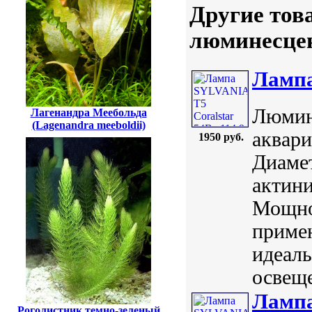
Другие тов
люминесцен
Лампа
Люмин
Лагенандра Меебольда
(Lagenandra meeboldii)
аквари
1950 руб.
Диамет
актин
Мощно
приме
идеал
освещ
Лампа
Роголистник темно-зеленый