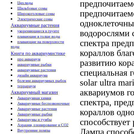
предпочитаем
Цихлиды
Шильбовые сомы
предпочитаем
Широкоголовые сомы
Электрические сомы
одноклеточн
Аквариумные растения
водорослями
укореняющиеся в грунте
плавающие в толще воды
спектра пред
плавающие на поверхности
воды
кораллов бла
Книги по аквариумистике
про аквариум
развитию кор
аквариумные рыбки
аквариумные растения
специальная 
дизайн аквариума
solar ultra mar
болезни аквариумных рыбок
террариум
аквариумов
го
Аквариумный магазин
Аквариумная химия
спектра, пре
Аквариумные беспозвоночные
Аквариумные растения
кораллов
одно
Аквариумные рыбки
способствует
Аквариумы и тумбы
Аэрация, озонирование и CO2
Лампа способ
Внутренние помпы