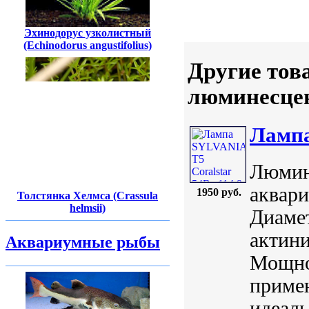
Эхинодорус узколистный
(Echinodorus angustifolius)
Другие тов
люминесцен
Лампа
Люмин
аквари
1950 руб.
Толстянка Хелмса (Crassula
helmsii)
Диамет
актин
Аквариумные рыбы
Мощно
приме
идеал