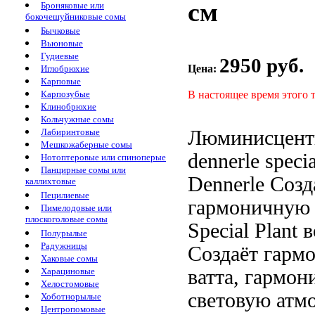
см
Броняковые или
бокочешуйниковые сомы
Бычковые
Вьюновые
Гудиевые
2950 руб.
Цена:
Иглобрюхие
Карповые
В настоящее время этого 
Карпозубые
Клинобрюхие
Кольчужные сомы
Люминисцент
Лабиринтовые
Мешкожаберные сомы
dennerle specia
Нотоптеровые или спиноперые
Панцирные сомы или
Dennerle
Созд
каллихтовые
Пецилиевые
гармоничную 
Пимелодовые или
плоскоголовые сомы
Special Plant
в
Полурылые
Радужницы
Создаёт гарм
Хаковые сомы
ватта,
гармон
Харациновые
Хелостомовые
световую атм
Хоботнорылые
Центропомовые