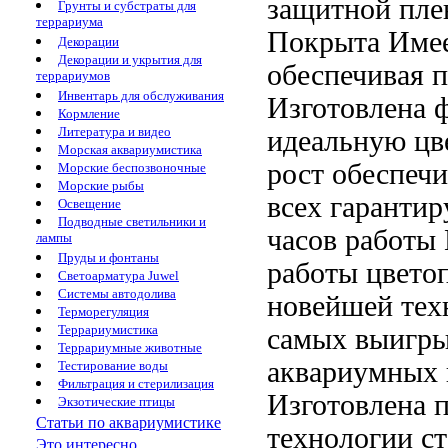
защитной пле
Грунты и субстраты для
террариума
Покрыта
Имее
Декорации
Декорации и укрытия для
обеспечивая
террариумов
Инвентарь для обслуживания
Изготовлена
ф
Кормление
Литература и видео
идеальную цв
Морская аквариумистика
рост
обеспеч
Морские беспозвоночные
Морские рыбы
всех
гарантир
Освещение
Подводные светильники и
часов работы
лампы
Пруды и фонтаны
работы
цветоп
Светоарматура Juwel
Системы автодолива
новейшей техн
Терморегуляция
Террариумистика
самых выигр
Террариумные животные
аквариумных
Тестирование воды
Фильтрация и стерилизация
Изготовлена 
Экзотические птицы
Статьи по аквариумистике
технологии
с
Это интересно...