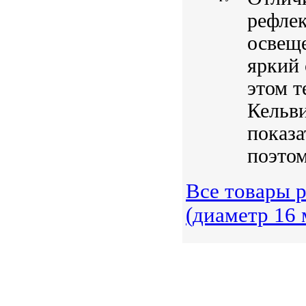
рефле
освещ
яркий 
этом т
Кельви
показа
поэтом
Все товары 
(диаметр 16 