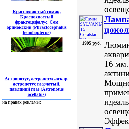
освещ
Краснохвостый сомик,
Лампа
Краснохвостый
фрактоцефалус, Сом
цокол
оринокский (Phractocephalus
hemiliopterus)
Люмин
1995 руб.
аквари
16 мм.
актин
Астронотус, астронотус-оскар,
Мощно
астронотус глазчатый,
павлиний глаз (Astronotus
приме
ocellatus)
идеал
на правах рекламы:
освещ
Эффект