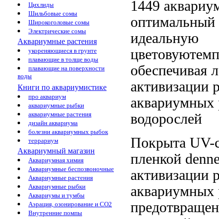
1449
аквариу
Цихлиды
Шильбовые сомы
оптимальный
Широкоголовые сомы
Электрические сомы
идеальную
Аквариумные растения
цветовуютемп
укореняющиеся в грунте
плавающие в толще воды
обеспечивая
л
плавающие на поверхности
воды
активизации 
Книги по аквариумистике
про аквариум
аквариумных 
аквариумные рыбки
аквариумные растения
водорослей
дизайн аквариума
болезни аквариумных рыбок
Покрыта UV-
террариум
Аквариумный магазин
пленкой
denne
Аквариумная химия
Аквариумные беспозвоночные
активизации 
Аквариумные растения
Аквариумные рыбки
аквариумных 
Аквариумы и тумбы
предотвращен
Аэрация, озонирование и CO2
Внутренние помпы