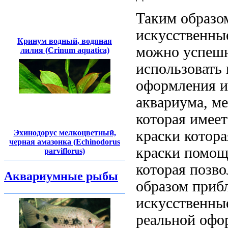
Таким образо
искусственны
Кринум водный, водяная
можно успеш
лилия (Crinum aquatica)
использовать
оформления
и
аквариума,
ме
которая имее
краски котора
Эхинодорус мелкоцветный,
черная амазонка (Echinodorus
краски
помощ
parviflorus)
которая
позво
Аквариумные рыбы
образом
прибл
искусственны
реальной
офо