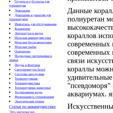
Грунты и субстраты для
террариума
Данные кора
Декорации
Декорации и укрытия для
полиуретан
мо
террариумов
Инвентарь для обслуживания
высококачест
Кормление
Литература и видео
кораллов испо
Морская аквариумистика
современных 
Морские беспозвоночные
Морские рыбы
современных 
Освещение
Подводные светильники и
связи искусс
лампы
Пруды и фонтаны
кораллы
можн
Светоарматура Juwel
Системы автодолива
удивительны
Терморегуляция
Террариумистика
"псевдоморя"
Террариумные животные
аквариумах.
я
Тестирование воды
Фильтрация и стерилизация
Экзотические птицы
Искусственн
Статьи по аквариумистике
Это интересно...