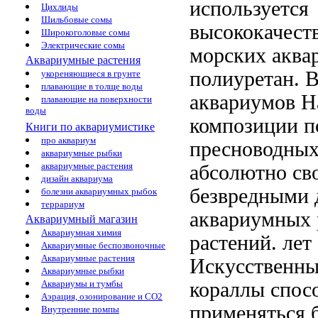
используется
Цихлиды
Шильбовые сомы
высококачес
Широкоголовые сомы
Электрические сомы
морских аква
Аквариумные растения
полиуретан. 
укореняющиеся в грунте
плавающие в толще воды
аквариумов Н
плавающие на поверхности
воды
композиции п
Книги по аквариумистике
про аквариум
пресноводных
аквариумные рыбки
аквариумные растения
абсолютно
св
дизайн аквариума
безвредными
болезни аквариумных рыбок
террариум
аквариумных
Аквариумный магазин
Аквариумная химия
растений.
лет
Аквариумные беспозвоночные
Аквариумные растения
Искусственны
Аквариумные рыбки
кораллы спос
Аквариумы и тумбы
Аэрация, озонирование и CO2
применяться
б
Внутренние помпы