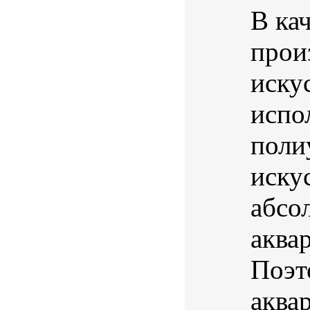
В ка
прои
иску
испо
поли
иску
абсо
аква
Поэт
аква