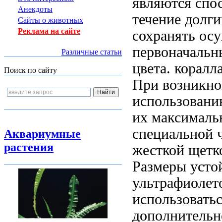
являются
спо
Анекдоты
течение долг
Сайты о животных
Реклама на сайте
сохранять
осу
первоначаль
Различные статьи
цвета.
коралл
Поиск по сайту
При возникно
использован
их
максималь
специальной
Аквариумные
растения
жесткой щетк
Размеры
усто
ультрафиолет
использовать
дополнительн