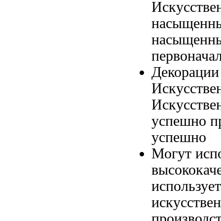
Искусстве
насыщенн
насыщенны
первонача
Декорации
Искусстве
Искусстве
успешно п
успешно
Могут исп
высококач
используе
искусствен
производс