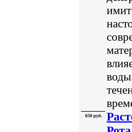
имит
наст
совр
мате
влия
воды
тече
врем
Раст
650 руб.
Рота