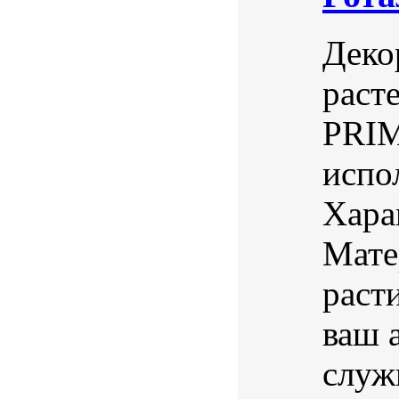
Деко
раст
PRIM
испо
Хара
Мате
раст
ваш 
служ