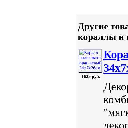
Другие тов
кораллы и
Кор
34х7
1625 руб.
Деко
комб
"мяг
деко