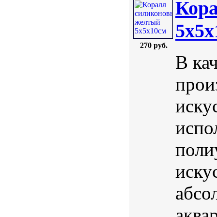
Кор
5х5х
270 руб.
В ка
прои
иску
испо
поли
иску
абсо
аква