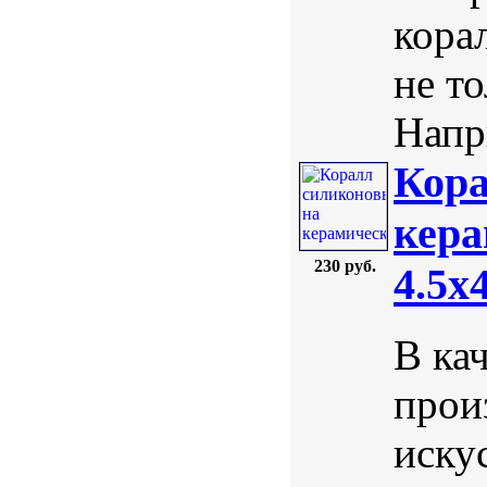
кора
не т
Напри
Кора
кера
230 руб.
4.5х
В ка
прои
иску