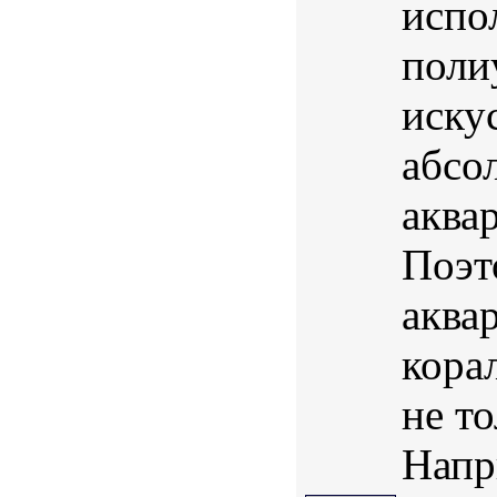
испо
поли
иску
абсо
аква
Поэт
аква
кора
не т
Напри