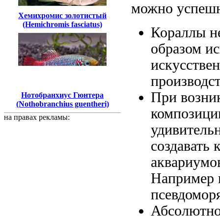
можно успешн
Хемихромис золотистый
(Hemichromis fasciatus)
Кораллы 
образом и
искусстве
производс
При возни
Нотобранхиус Гюнтера
(Nothobranchius guentheri)
композици
на правах рекламы:
удивитель
создавать
к
аквариумо
Например
псевдомор
Абсолютно