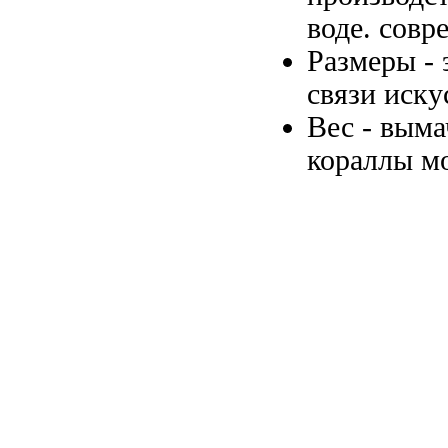
воде.
совр
Размеры -
связи иск
Вес -
выма
кораллы м