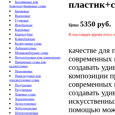
пластик+с
Броняковые или
бокочешуйниковые сомы
Бычковые
Вьюновые
Гудиевые
5350 руб.
Цена:
Иглобрюхие
Карповые
В настоящее время этого 
Карпозубые
Клинобрюхие
Кольчужные сомы
качестве
для 
Лабиринтовые
Мешкожаберные сомы
современных
Нотоптеровые или спиноперые
Панцирные сомы или
создавать уди
каллихтовые
Пецилиевые
композиции
п
Пимелодовые или
плоскоголовые сомы
современных
Полурылые
Радужницы
создавать уди
Хаковые сомы
искусственны
Харациновые
Хелостомовые
помощью можн
Хоботнорылые
Центропомовые