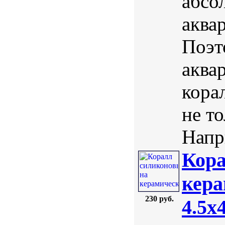
абсо
аква
Поэт
аква
кора
не т
Напри
Кора
кера
230 руб.
4.5х