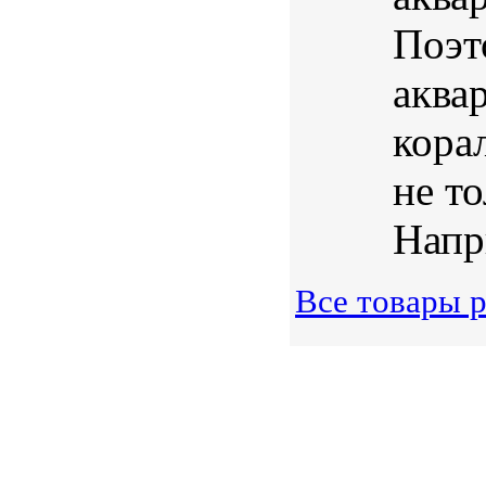
Поэт
аква
кора
не т
Напри
Все товары 