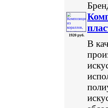
Бренд
Комп
плас
1920 руб.
В ка
прои
иску
испо
поли
иску