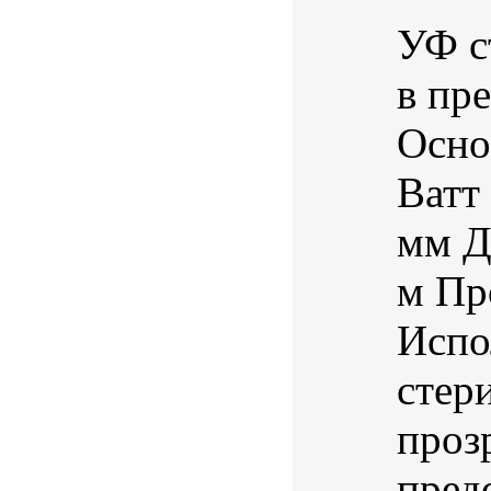
УФ с
в пр
Осно
Ватт
мм Д
м Пр
Испо
стер
проз
пред