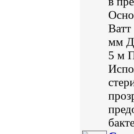
в пр
Осно
Ватт
мм Д
5 м 
Испо
стер
проз
пред
бакте