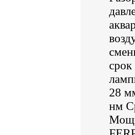
давл
аква
возд
смен
срок
ламп
28 м
нм С
Мощн
FERP