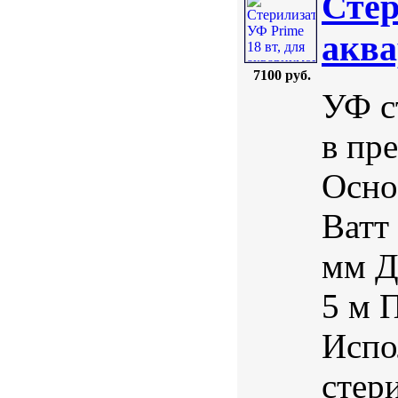
Стер
аква
7100 руб.
УФ с
в пр
Осно
Ватт
мм Д
5 м 
Испо
стер