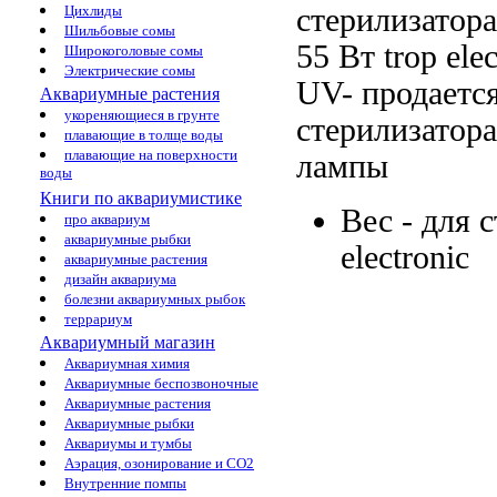
стерилизатора 
Цихлиды
Шильбовые сомы
55 Вт
trop ele
Широкоголовые сомы
Электрические сомы
UV- продаетс
Аквариумные растения
укореняющиеся в грунте
стерилизатора 
плавающие в толще воды
плавающие на поверхности
лампы
воды
Книги по аквариумистике
Вес -
для с
про аквариум
аквариумные рыбки
electronic
аквариумные растения
дизайн аквариума
болезни аквариумных рыбок
террариум
Аквариумный магазин
Аквариумная химия
Аквариумные беспозвоночные
Аквариумные растения
Аквариумные рыбки
Аквариумы и тумбы
Аэрация, озонирование и CO2
Внутренние помпы