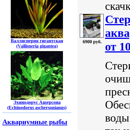
скачк
Стер
аква
Валлиснерия гигантская
6900 руб.
от 1
(Vallisneria gigantea)
Стер
очищ
прес
Обес
Эхинодорус Ашерсона
(Echinodorus aschersonianus)
воды
Аквариумные рыбы