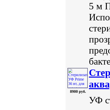
5 м 
Испо
стер
проз
пред
бакте
Стер
аква
8900 руб.
УФ с