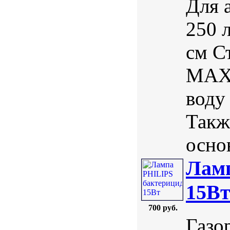
Для 
250 
см С
MAX 
воду
Такж
осно
Ламп
15В
700 руб.
Газо