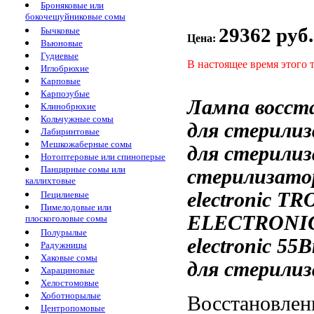
Броняковые или
бокочешуйниковые сомы
29362 руб.
Бычковые
Цена:
Вьюновые
Гудиевые
В настоящее время этого 
Иглобрюхие
Карповые
Карпозубые
Лампа восст
Клинобрюхие
Кольчужные сомы
для стерилиз
Лабиринтовые
Мешкожаберные сомы
для стерили
Нотоптеровые или спиноперые
Панцирные сомы или
стерилизатор
каллихтовые
electronic
TR
Пецилиевые
Пимелодовые или
ELECTRONI
плоскоголовые сомы
Полурылые
electronic 55
Радужницы
Хаковые сомы
для стерилиз
Харациновые
Хелостомовые
Хоботнорылые
Восстановлен
Центропомовые