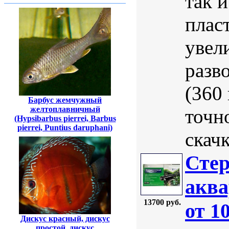
так 
плас
увел
разв
(360
Барбус жемчужный
желтоплавничный
точн
(Hypsibarbus pierrei, Barbus
pierrei, Puntius daruphani)
скачк
Стер
аква
13700 руб.
от 1
Дискус красный, дискус
простой, дискус