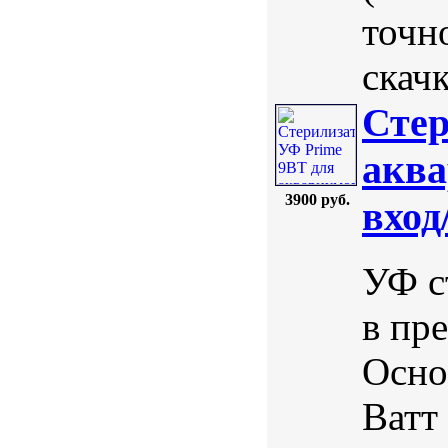
точн
скачк
Стер
аква
3900 руб.
вход
УФ с
в пр
Осно
Ватт