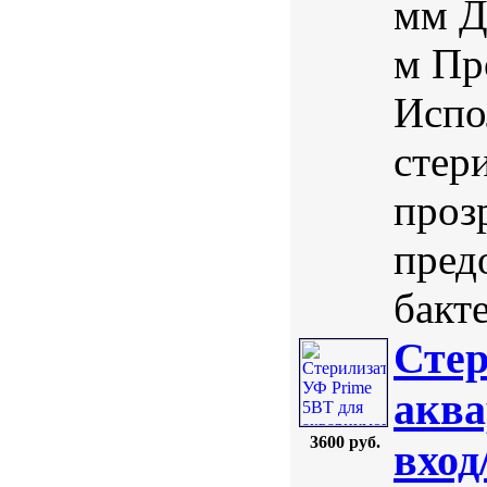
мм Д
м Пр
Испо
стер
проз
пред
бакте
Стер
аква
3600 руб.
вход