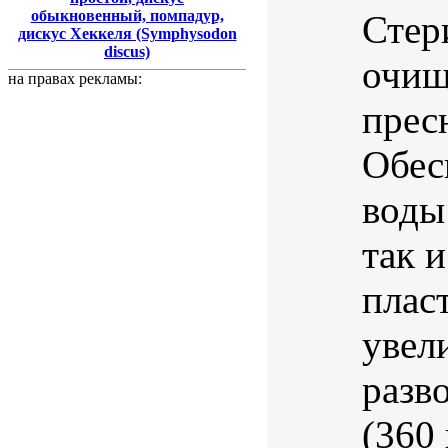
обыкновенный, помпадур,
Стер
дискус Хеккеля (Symphysodon
discus)
очищ
на правах рекламы:
прес
Обес
воды
так 
плас
увел
разв
(360