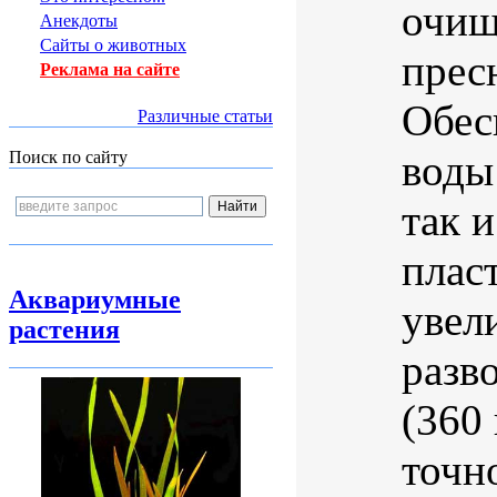
очищ
Анекдоты
Сайты о животных
прес
Реклама на сайте
Обес
Различные статьи
воды
Поиск по сайту
так 
плас
Аквариумные
увел
растения
разв
(360
точн