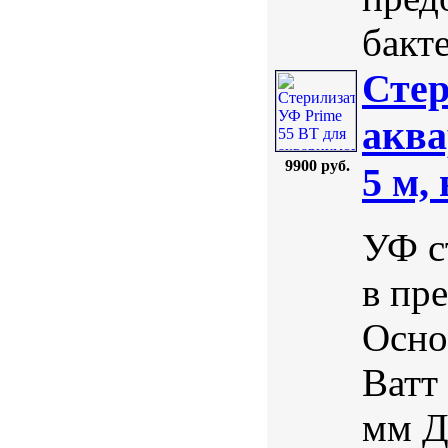
бакте
Стер
аква
9900 руб.
5 м,
УФ с
в пр
Осно
Ватт
мм Д