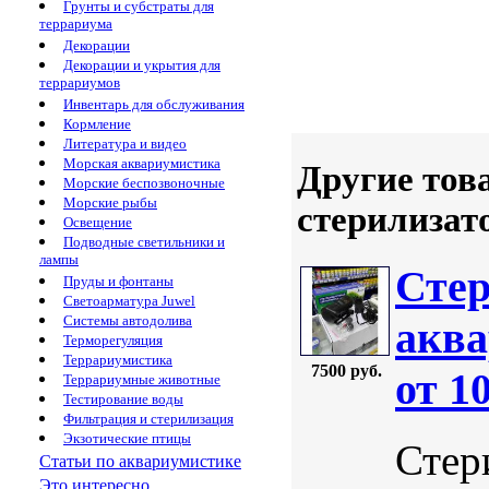
Грунты и субстраты для
террариума
Декорации
Декорации и укрытия для
террариумов
Инвентарь для обслуживания
Кормление
Литература и видео
Морская аквариумистика
Другие тов
Морские беспозвоночные
Морские рыбы
стерилизат
Освещение
Подводные светильники и
лампы
Стер
Пруды и фонтаны
Светоарматура Juwel
Системы автодолива
аква
Терморегуляция
Террариумистика
7500 руб.
от 1
Террариумные животные
Тестирование воды
Фильтрация и стерилизация
Экзотические птицы
Стер
Статьи по аквариумистике
Это интересно...