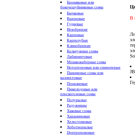
Броняковые или
Ц
бокочешуйниковые сомы
Бычковые
В 
Вьюновые
Гудиевые
Иглобрюхие
Ли
Карповые
эл
Карпозубые
те
Клинобрюхие
эл
Кольчужные сомы
So
Лабиринтовые
Мешкожаберные сомы
Нотоптеровые или спиноперые
J
Панцирные сомы или
каллихтовые
Г
Пецилиевые
Пимелодовые или
плоскоголовые сомы
Полурылые
Радужницы
Хаковые сомы
Харациновые
Хелостомовые
Хоботнорылые
Центропомовые