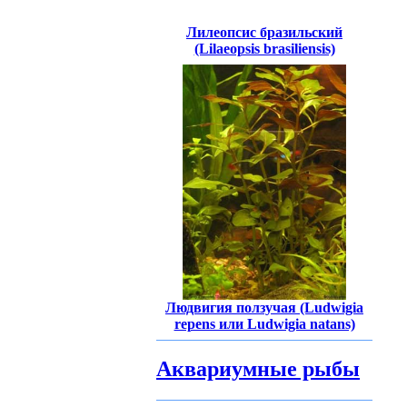
Лилеопсис бразильский
(Lilaeopsis brasiliensis)
Людвигия ползучая (Ludwigia
repens или Ludwigia natans)
Аквариумные рыбы