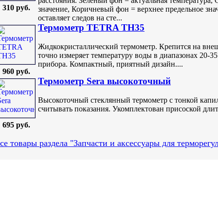
расстояния. Зеленый фон = актуальная температура,
310 руб.
значение, Коричневый фон = верхнее предельное зна
оставляет следов на сте...
Термометр TETRA TH35
Жидкокристаллический термометр. Крепится на внеш
точно измеряет температуру воды в диапазонах 20-3
прибора. Компактный, приятный дизайн....
960 руб.
Термометр Sera высокоточный
Высокоточный стеклянный термометр с тонкой капи
считывать показания. Укомплектован присоской длите
695 руб.
се товары раздела "Запчасти и аксессуары для терморегу