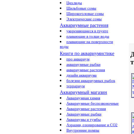
Цихлиды
Шильбовые сомы
Широкоголовые сомы
Электрические сомы
Аквариумные растения
укореняющиеся в грунте
плавающие в толще воды
плавающие на поверхности
воды
Д
Книги по аквариумистике
про аквариум
аквариумные рыбки
аквариумные растения
дизайн аквариума
болезни аквариумных рыбок
террариум
Аквариумный магазин
Аквариумная химия
Аквариумные беспозвоночные
Аквариумные растения
Аквариумные рыбки
Аквариумы и тумбы
Аэрация, озонирование и CO2
Внутренние помпы