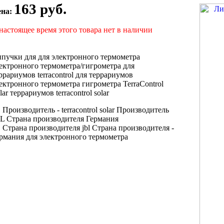
163 руб.
ена:
настоящее время этого товара нет в наличии
пучки для
для электронного термометра
ектронного термометра/гигрометра
для
ррариумов terracontrol
для террариумов
ектронного термометра гигрометра
TerraControl
lar
террариумов terracontrol solar
Производитель -
terracontrol solar Производитель
BL
Страна производителя Германия
Страна производителя
jbl Страна производителя
-
ермания
для электронного термометра