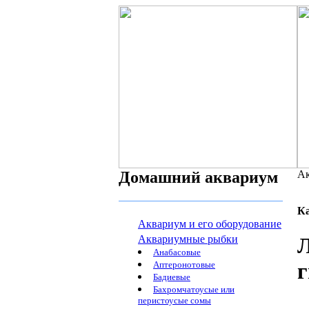
Домашний аквариум
Ак
К
Аквариум и его оборудование
Аквариумные рыбки
Л
Анабасовые
г
Аптеронотовые
Бадиевые
Бахромчатоусые или
перистоусые сомы