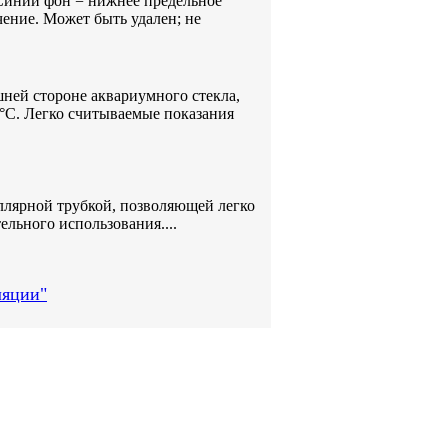
 Синий фон = нижнее предельное
чение. Может быть удален; не
ней стороне аквариумного стекла,
5°С. Легко считываемые показания
ллярной трубкой, позволяющей легко
льного использования....
ляции"