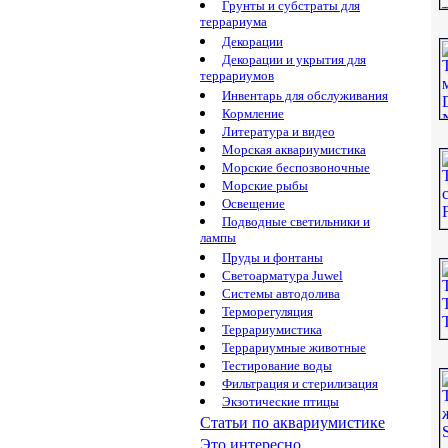
Грунты и субстраты для
террариума
Декорации
Декорации и укрытия для
террариумов
Инвентарь для обслуживания
Кормление
Литература и видео
Морская аквариумистика
Морские беспозвоночные
Морские рыбы
Освещение
Подводные светильники и
лампы
Пруды и фонтаны
Светоарматура Juwel
Системы автодолива
Терморегуляция
Террариумистика
Террариумные животные
Тестирование воды
Фильтрация и стерилизация
Экзотические птицы
Статьи по аквариумистике
Это интересно...