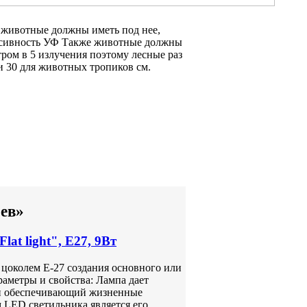
и
животные должны иметь
под нее,
сивность УФ
Также животные должны
тром
в 5
излучения поэтому лесные
раз
и 30
для животных тропиков
см.
рев»
t light", Е27, 9Вт
цоколем Е-27 создания основного или
аметры и свойства: Лампа дает
 и обеспечивающий жизненные
 LED светильника является его