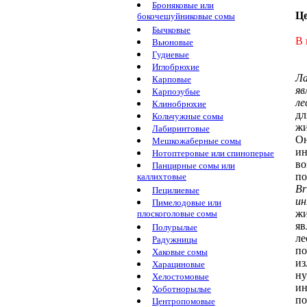
Броняковые или
Ц
бокочешуйниковые сомы
Бычковые
В 
Вьюновые
Гудиевые
Иглобрюхие
Л
Карповые
яв
Карпозубые
ле
Клинобрюхие
д
Кольчужные сомы
жи
Лабиринтовые
О
Мешкожаберные сомы
ин
Нотоптеровые или спиноперые
во
Панцирные сомы или
по
каллихтовые
Br
Пецилиевые
ин
Пимелодовые или
ж
плоскоголовые сомы
яв
Полурылые
ле
Радужницы
по
Хаковые сомы
из
Харациновые
ну
Хелостомовые
и
Хоботнорылые
по
Центропомовые