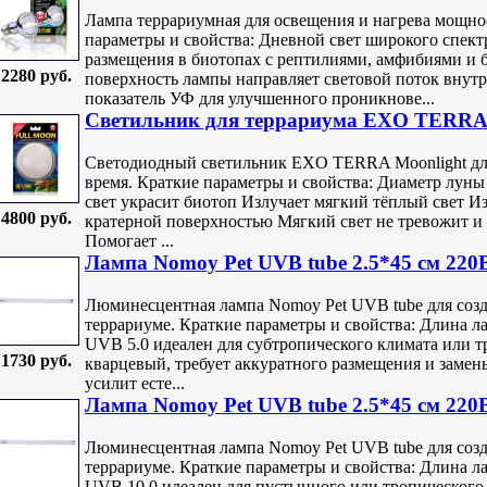
Лампа террариумная для освещения и нагрева мощно
параметры и свойства: Дневной свет широкого спект
размещения в биотопах с рептилиями, амфибиями 
2280 руб.
поверхность лампы направляет световой поток вну
показатель УФ для улучшенного проникнове...
Светильник для террариума EXO TERRA 
Светодиодный светильник EXO TERRA Moonlight для
время. Краткие параметры и свойства: Диаметр луны
свет украсит биотоп Излучает мягкий тёплый свет И
4800 руб.
кратерной поверхностью Мягкий свет не тревожит и
Помогает ...
Лампа Nomoy Pet UVB tube 2.5*45 см 220В
Люминесцентная лампа Nomoy Pet UVB tube для созда
террариуме. Краткие параметры и свойства: Длина ла
UVB 5.0 идеален для субтропического климата или т
1730 руб.
кварцевый, требует аккуратного размещения и заме
усилит есте...
Лампа Nomoy Pet UVB tube 2.5*45 см 220В
Люминесцентная лампа Nomoy Pet UVB tube для созда
террариуме. Краткие параметры и свойства: Длина ла
UVB 10.0 идеален для пустынного или тропического