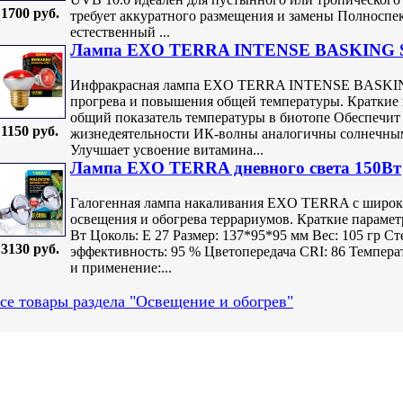
1700 руб.
требует аккуратного размещения и замены Полноспе
естественный ...
Лампа EXO TERRA INTENSE BASKING S
Инфракрасная лампа EXO TERRA INTENSE BASKING
прогрева и повышения общей температуры. Краткие 
общий показатель температуры в биотопе Обеспечит
1150 руб.
жизнедеятельности ИК-волны аналогичны солнечным 
Улучшает усвоение витамина...
Лампа EXO TERRA дневного света 150Вт
Галогенная лампа накаливания EXO TERRA с широк
освещения и обогрева террариумов. Краткие парамет
Вт Цоколь: Е 27 Размер: 137*95*95 мм Вес: 105 гр С
3130 руб.
эффективность: 95 % Цветопередача CRI: 86 Темпер
и применение:...
се товары раздела "Освещение и обогрев"