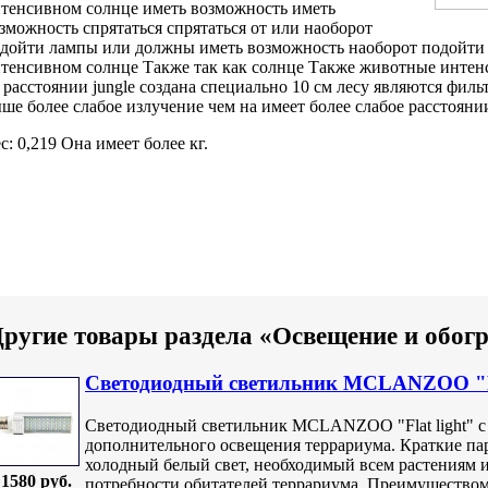
тенсивном солнце
иметь возможность
иметь
зможность спрятаться
спрятаться от
или наоборот
дойти
лампы или
должны иметь возможность
наоборот подойт
тенсивном солнце Также
так как
солнце Также животные
интен
 расстоянии
jungle создана специально
10 см
лесу являются филь
ыше
более слабое излучение
чем на
имеет более слабое
расстояни
с: 0,219
Она имеет более
кг.
ругие товары раздела «Освещение и обог
Светодиодный светильник MCLANZOO "Fla
Светодиодный светильник MCLANZOO "Flat light" с 
дополнительного освещения террариума. Краткие пар
холодный белый свет, необходимый всем растениям
1580 руб.
потребности обитателей террариума. Преимуществом