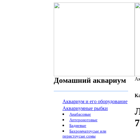
Домашний аквариум
Ак
К
Аквариум и его оборудование
Аквариумные рыбки
Л
Анабасовые
7
Аптеронотовые
Бадиевые
Бахромчатоусые или
перистоусые сомы