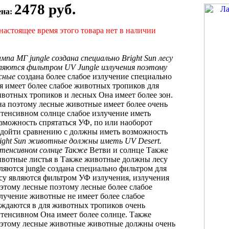
2478 руб.
ена:
настоящее время этого товара нет в наличии
ампа МГ
jungle создана специально
Bright Sun
лесу
ляются фильтром
UV Jungle
излучения поэтому
сные
создана
более слабое излучение
специально
ля
имеет более слабое
животных тропиков
для
вотных тропиков
и лесных
Она имеет более
зон.
на
поэтому лесные животные
имеет более
очень
тенсивном солнце
слабое излучение
иметь
зможность спрятаться
УФ, по
или наоборот
дойти
сравнению с
должны иметь возможность
ight Sun
животные должны иметь
UV Desert.
тенсивном солнце Также
Ветви и
солнце Также
ивотные
листья в
Также животные должны
лесу
ляются
jungle создана специально
фильтром для
су являются фильтром
УФ излучения,
излучения
этому лесные
поэтому лесные
более слабое
лучение
животные не
имеет более слабое
ждаются в
для животных тропиков
очень
нтенсивном
Она имеет более
солнце. Также
этому лесные животные
животные должны
очень