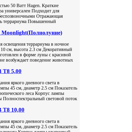
стью 50 Ватт Hagen. Краткие
ра универсален Подходит для
и беспозвоночными Отражающая
трь террариума Повышенный
Moonlight(Полнолуние)
 освещения террариума в ночное
 10 см, высота 2.3 см Декоративный
зготовлен в форме луны с красивой
 не возбуждает поведение животных
 Т8 5,00
ния яркого дневного света в
мпы 45 см, диаметр 2.5 см Показатель
ропического леса Корпус лампы
ны Полноспектральный световой поток
 Т8 10,00
ния яркого дневного света в
мпы 45 см, диаметр 2.5 см Показатель
 климата Корпус лампы кварцевый,