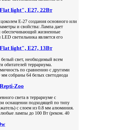
t light", Е27, 22Вт
цоколем Е-27 создания основного или
аметры и свойства: Лампа дает
 и обеспечивающий жизненные
 LED светильника является его
t light", Е27, 13Вт
 белый свет, необходимый всем
и обитателей террариума.
омичность по сравнению с другими
 мм собраны 64 белых светодиода
Repti-Zoo
евного света в террариуме с
при оснащении подходящей по типу
жатель) с слоем из 0.8 мм алюминия.
любые лампы до 100 Вт (реком. 40
0w