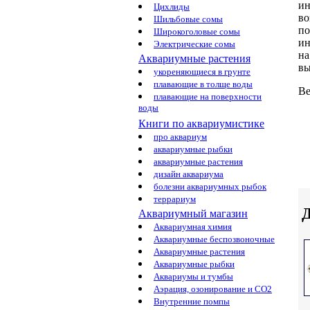
ин
Цихлиды
во
Шильбовые сомы
по
Широкоголовые сомы
ин
Электрические сомы
на
Аквариумные растения
в
укореняющиеся в грунте
плавающие в толще воды
Ве
плавающие на поверхности
воды
Книги по аквариумистике
про аквариум
аквариумные рыбки
аквариумные растения
дизайн аквариума
болезни аквариумных рыбок
террариум
Д
Аквариумный магазин
Аквариумная химия
Аквариумные беспозвоночные
Аквариумные растения
Аквариумные рыбки
Аквариумы и тумбы
Аэрация, озонирование и CO2
Внутренние помпы