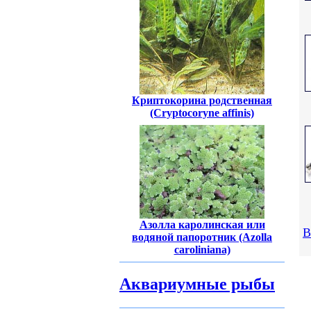
Криптокорина родственная
(Cryptocoryne affinis)
Азолла каролинская или
В
водяной папоротник (Azolla
caroliniana)
Аквариумные рыбы