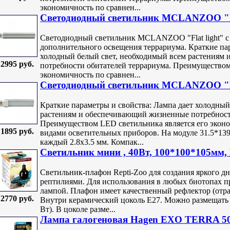
экономичность по сравнен...
Светодиодный светильник MCLANZOO "Fla
Светодиодный светильник MCLANZOO "Flat light" с 
дополнительного освещения террариума. Краткие пар
холодный белый свет, необходимый всем растениям
2995 руб.
потребности обитателей террариума. Преимуществом
экономичность по сравнен...
Светодиодный светильник MCLANZOO "Fla
Краткие параметры и свойства: Лампа дает холодный
растениям и обеспечивающий жизненные потребност
Преимуществом LED светильника является его экон
1895 руб.
видами осветительных приборов. На модуле 31.5*139
каждый 2.8х3.5 мм. Компак...
Светильник мини , 40Вт, 100*100*105мм, 
Светильник-плафон Repti-Zoo для создания яркого дн
рептилиями. Для использования в любых биотопах 
лампой. Плафон имеет качественный рефлектор (отра
2770 руб.
Внутри керамический цоколь Е27. Можно размещать 
Вт). В цоколе разме...
Лампа галогеновая Hagen EXO TERRA 5