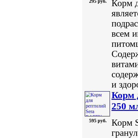
Корм д
295 руб.
являе
подрас
всем 
питомц
Содерж
витам
содерж
и здоро
Корм 
250 м
Корм 
595 руб.
гранул