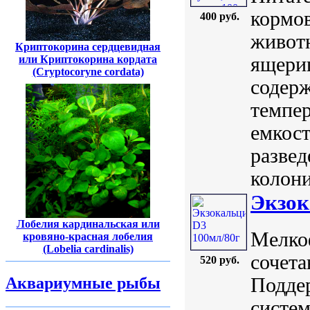
кормо
400 руб.
животн
Криптокорина сердцевидная
или Криптокорина кордата
ящериц
(Cryptocoryne cordata)
содерж
темпер
емкост
развед
колони
Экзок
Лобелия кардинальская или
Мелко
кровяно-красная лобелия
(Lobelia cardinalis)
сочета
520 руб.
Поддер
Аквариумные рыбы
систе