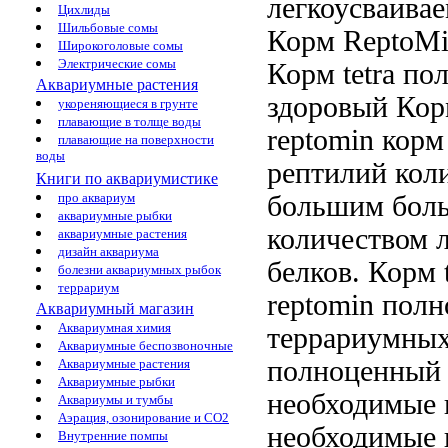
легкоусваива
Цихлиды
Шильбовые сомы
Корм
ReptoMi
Широкоголовые сомы
Электрические сомы
Корм tetra
пол
Аквариумные растения
здоровый
Корм
укореняющиеся в грунте
плавающие в толще воды
reptomin
корм
плавающие на поверхности
воды
рептилий
кол
Книги по аквариумистике
большим
бол
про аквариум
аквариумные рыбки
количеством 
аквариумные растения
дизайн аквариума
белков. Корм
болезни аквариумных рыбок
террариум
reptomin пол
Аквариумный магазин
Аквариумная химия
террариумных
Аквариумные беспозвоночные
полноценный 
Аквариумные растения
Аквариумные рыбки
необходимые 
Аквариумы и тумбы
Аэрация, озонирование и CO2
необходимые 
Внутренние помпы