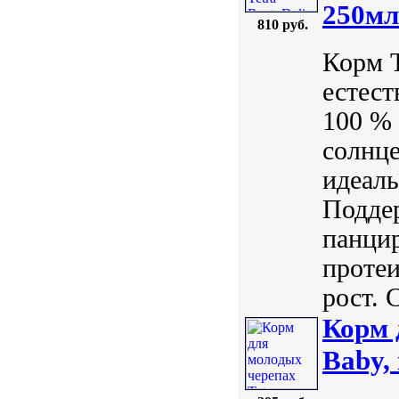
250мл
810 руб.
Корм T
естест
100 %
солнце
идеал
Поддер
панцир
протеи
рост. 
Корм 
Baby,