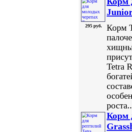
Корм 
Junio
Корм T
295 руб.
палоче
хищны
присут
Tetra 
богате
состав
особен
роста..
Корм 
Grass