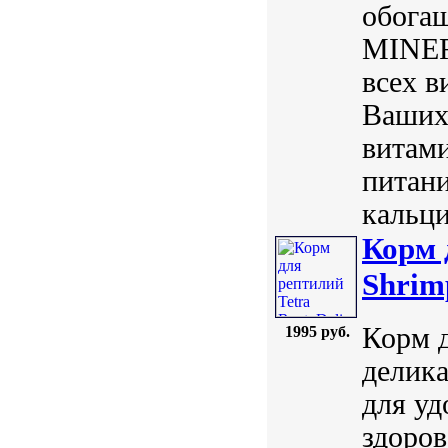
обога
MINER
всех в
Ваших
витам
питан
кальци
Корм 
Shrim
Корм д
1995 руб.
делика
для уд
здоров