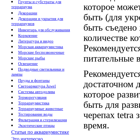
Грунты и субстраты для
которое може
террариума
Декорации
быть
(для ук
Декорации и укрытия для
террариумов
быть съедено
Инвентарь для обслуживания
количестве ко
Кормление
Литература и видео
Рекомендуетс
Морская аквариумистика
Морские беспозвоночные
питательные 
Морские рыбы
Освещение
Подводные светильники и
Рекомендуетс
лампы
Пруды и фонтаны
достаточном
Светоарматура Juwel
которое
разви
Системы автодолива
Терморегуляция
быть
для раз
Террариумистика
Террариумные животные
черепах tetra
з
Тестирование воды
Фильтрация и стерилизация
время.
Экзотические птицы
Статьи по аквариумистике
Это интересно...