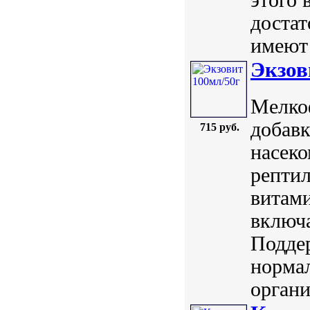
достат
имеют 
Экзов
Мелко
добавк
715 руб.
насеко
репти
витам
включа
Поддер
норма
органи