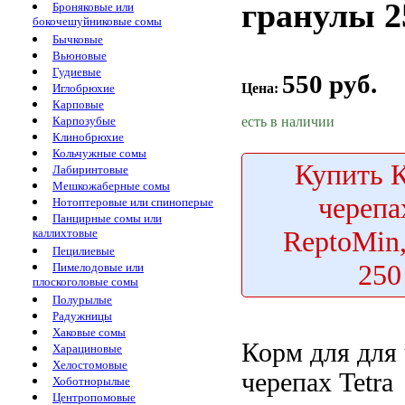
гранулы 2
Броняковые или
бокочешуйниковые сомы
Бычковые
Вьюновые
Гудиевые
550 руб.
Цена:
Иглобрюхие
Карповые
есть в наличии
Карпозубые
Клинобрюхие
Кольчужные сомы
Купить
К
Лабиринтовые
Мешкожаберные сомы
черепа
Нотоптеровые или спиноперые
Панцирные сомы или
ReptoMin
каллихтовые
Пецилиевые
250
Пимелодовые или
плоскоголовые сомы
Полурылые
Радужницы
Хаковые сомы
Корм для
для 
Харациновые
Хелостомовые
черепах Tetra
Хоботнорылые
Центропомовые