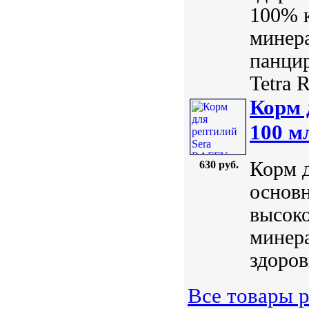
100% к
минера
панцир
Tetra R
Корм 
100 м
Корм 
630 руб.
основн
высок
минер
здоров
Все товары 