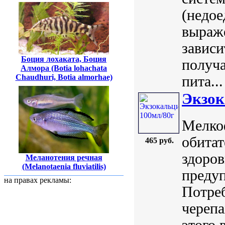
(недое
выраже
зависи
Боция лохаката, Боция
получа
Алмора (Botia lohachata
Chaudhuri, Botia almorhae)
пита...
Экзок
Мелко
обитат
465 руб.
здоров
Меланотения речная
(Melanotaenia fluviatilis)
предуп
на правах рекламы:
Потреб
черепа
этого 