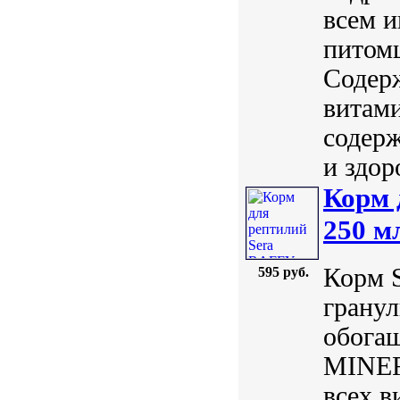
всем 
питомц
Содерж
витам
содерж
и здоро
Корм 
250 м
Корм 
595 руб.
гранул
обога
MINER
всех в