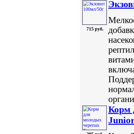
Экзов
Мелко
добавк
715 руб.
насеко
репти
витам
включа
Поддер
норма
органи
Корм 
Junio