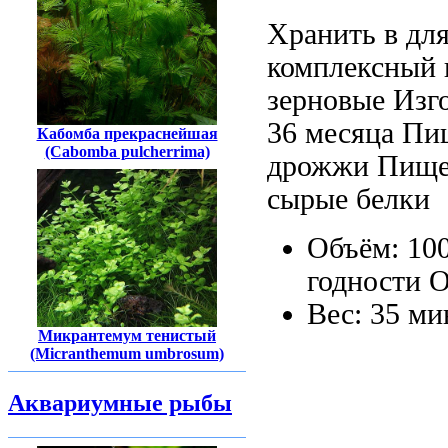
Хранить в
дл
комплексный 
зерновые
Изго
36 месяца
Пищ
Кабомба прекраснейшая
(Cabomba pulcherrima)
дрожжи Пище
cырые белки
Объём: 10
годности 
Вес: 35
ми
Микрантемум тенистый
(Micranthemum umbrosum)
Аквариумные рыбы