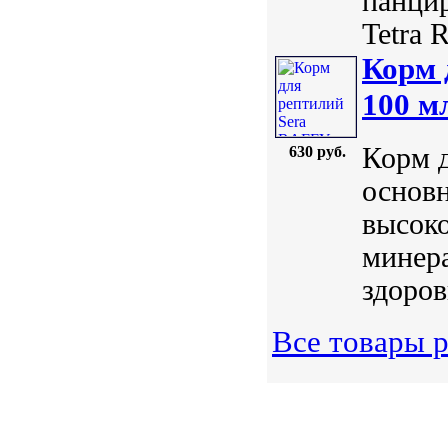
панцир
Tetra R
Корм 
100 м
Корм 
630 руб.
основн
высок
минер
здоров
Все товары 