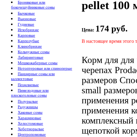
pellet 100
Броняковые или
бокочешуйниковые сомы
Бычковые
Вьюновые
Гудиевые
174 руб.
Цена:
Иглобрюхие
Карповые
В настоящее время этого 
Карпозубые
Клинобрюхие
Кольчужные сомы
Корм для
для
Лабиринтовые
Мешкожаберные сомы
черепах Prod
Нотоптеровые или спиноперые
Панцирные сомы или
размеров Спо
каллихтовые
Пецилиевые
small
размеро
Пимелодовые или
плоскоголовые сомы
применения
pe
Полурылые
Радужницы
применения к
Хаковые сомы
комплексный
Харациновые
Хелостомовые
щепоткой кор
Хоботнорылые
Центропомовые