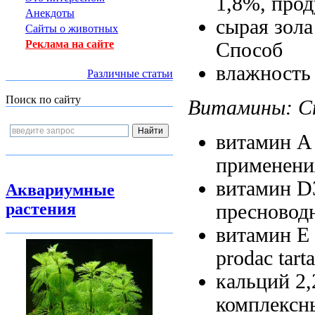
1,8%,
прод
Анекдоты
сырая зол
Сайты о животных
Реклама на сайте
Способ
влажность
Различные статьи
Поиск по сайту
Витамины:
С
витамин 
применени
витамин 
Аквариумные
растения
пресновод
витамин E
prodac tart
кальций 2
комплексн