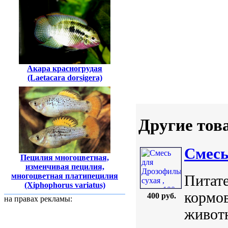
Акара красногрудая
(Laetacara dorsigera)
Другие тов
Смесь
Пецилия многоцветная,
изменчивая пецилия,
многоцветная платипецилия
Питате
(Xiphophorus variatus)
кормо
400 руб.
на правах рекламы:
животн