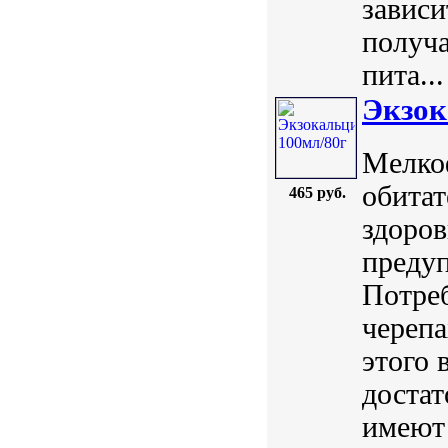
зависи
получа
пита...
Экзок
Мелко
обитат
465 руб.
здоров
предуп
Потреб
черепа
этого 
достат
имеют 