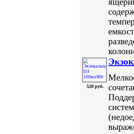
ящериц
содерж
темпер
емкост
развед
колони
Экзок
Мелко
сочета
520 руб.
Поддер
систе
(недое
выраже