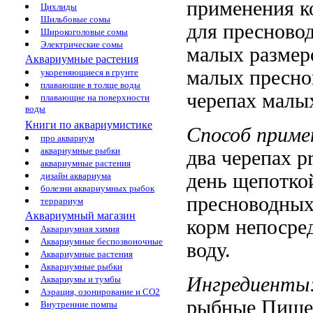
применения к
Цихлиды
Шильбовые сомы
для преснов
Широкоголовые сомы
Электрические сомы
малых размер
Аквариумные растения
малых
пресн
укореняющиеся в грунте
плавающие в толще воды
черепах малы
плавающие на поверхности
воды
Книги по аквариумистике
Способ приме
про аквариум
аквариумные рыбки
два
черепах pr
аквариумные растения
день щепотк
дизайн аквариума
болезни аквариумных рыбок
пресноводных
террариум
Аквариумный магазин
корм
непосре
Аквариумная химия
Аквариумные беспозвоночные
воду.
Аквариумные растения
Аквариумные рыбки
Ингредиенты
Аквариумы и тумбы
Аэрация, озонирование и CO2
рыбные
Пище
Внутренние помпы