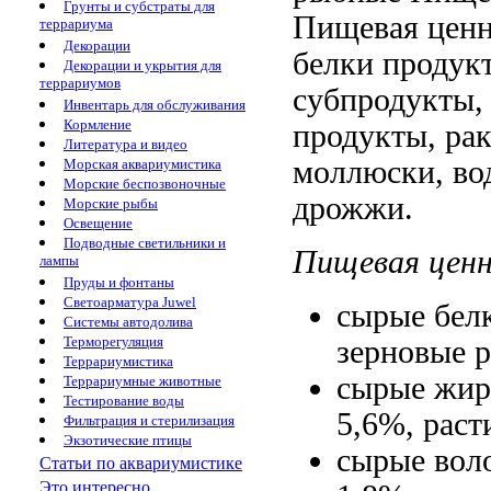
Грунты и субстраты для
Пищевая ценн
террариума
Декорации
белки
продук
Декорации и укрытия для
террариумов
субпродукты,
Инвентарь для обслуживания
Кормление
продукты, ра
Литература и видео
моллюски, во
Морская аквариумистика
Морские беспозвоночные
дрожжи.
Морские рыбы
Освещение
Подводные светильники и
Пищевая цен
лампы
Пруды и фонтаны
Светоарматура Juwel
cырые бел
Системы автодолива
Терморегуляция
зерновые 
Террариумистика
сырые жи
Террариумные животные
Тестирование воды
5,6%,
раст
Фильтрация и стерилизация
Экзотические птицы
сырые вол
Статьи по аквариумистике
Это интересно...