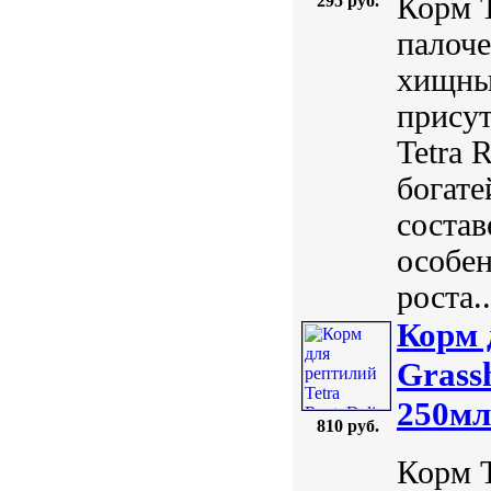
Корм T
295 руб.
палоче
хищны
присут
Tetra 
богате
состав
особен
роста..
Корм 
Grass
250мл
810 руб.
Корм T