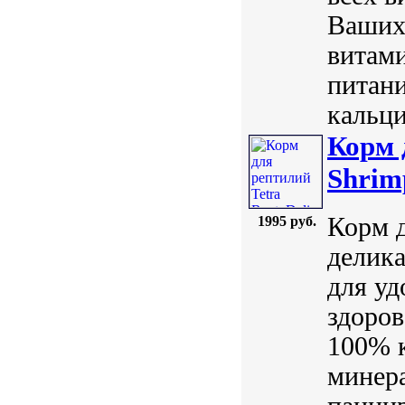
Ваших
витам
питан
кальци
Корм 
Shrim
Корм д
1995 руб.
делика
для уд
здоров
100% к
минера