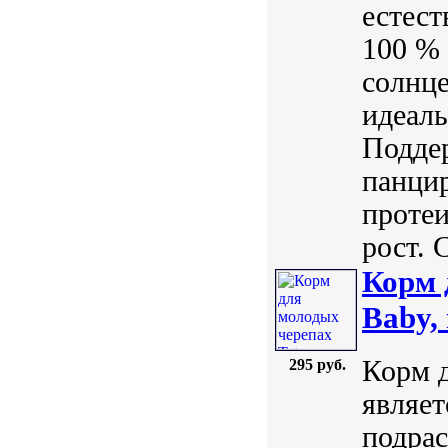
естест
100 %
солнце
идеал
Поддер
панцир
протеи
рост. 
Корм 
Baby,
Корм д
295 руб.
являе
подрас