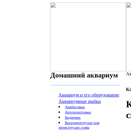
Домашний аквариум
Ак
К
Аквариум и его оборудование
Аквариумные рыбки
К
Анабасовые
с
Аптеронотовые
Бадиевые
Бахромчатоусые или
перистоусые сомы