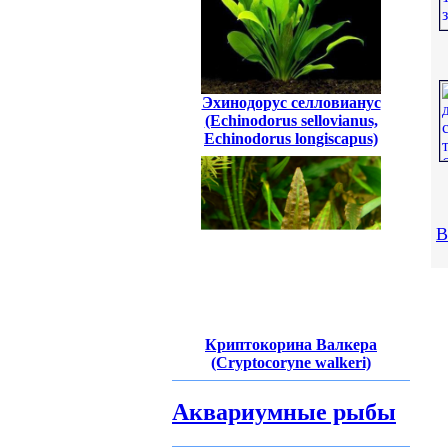
Эхинодорус селловианус
(Echinodorus sellovianus,
Echinodorus longiscapus)
В
Криптокорина Валкера
(Cryptocoryne walkeri)
Аквариумные рыбы