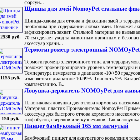
форсун...
Щипцы для змей NomoyPet стальные фикс
Щипцы-зажим для отлова и фиксации змей в террариу
необходим при содержании любых змей. Поможет ак
зафиксировать захват. Стальной материал не вызыва
2530 руб.
70 см сделает уход за животным приятным и безопа
аксессуар храни...
Термогигрометр электронный NOMOyPet
Термогигрометр электронного типа для террариумов.
поможет проконтролировать уровень температуры и 
Температура измеряется в диапазоне -10/+50 градусов
1155 руб.
измеряется в диапазоне 10-99%. Точность 5%. Батаре
комплектацию. В...
Ловушка-держатель NOMOyPet для живы
Пластиковая ловушка для отлова кормовых насекомых
Материал: пластик Производитель: NomoyPet Примен
аксессуар для быстрого отлова кормового насекомого
150 руб.
зоофобусов, сверчков или кузнечиков. Такая ловушка 
Пинцет бамбуковый 165 мм загнутый
Бамбуковый пинцет для аккуратного кормления тер