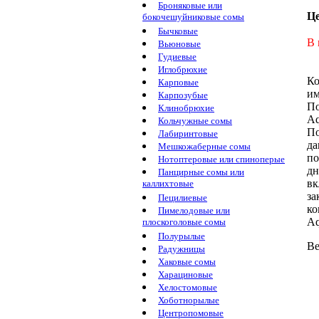
Броняковые или
Ц
бокочешуйниковые сомы
Бычковые
В 
Вьюновые
Гудиевые
Иглобрюхие
Ко
Карповые
им
Карпозубые
По
Клинобрюхие
Aq
Кольчужные сомы
П
Лабиринтовые
да
Мешкожаберные сомы
по
Нотоптеровые или спиноперые
дн
Панцирные сомы или
вк
каллихтовые
за
Пецилиевые
ко
Пимелодовые или
Aq
плоскоголовые сомы
Полурылые
Ве
Радужницы
Хаковые сомы
Харациновые
Хелостомовые
Хоботнорылые
Центропомовые