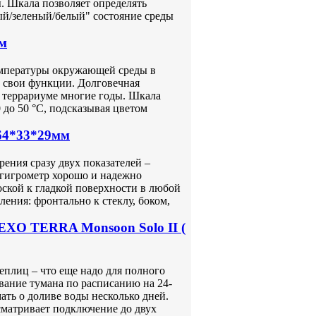
. Шкала позволяет определять
ый/зеленый/белый" состояние среды
мм
емпературы окружающей среды в
 свои функции. Долговечная
в террариуме многие годы. Шкала
0 до 50 °С, подсказывая цветом
 64*33*29мм
ения сразу двух показателей –
гигрометр хорошо и надежно
ской к гладкой поверхности в любой
ения: фронтально к стеклу, боком,
 EXO TERRA Monsoon Solo II (
теплиц – что еще надо для полного
вание тумана по расписанию на 24-
мать о доливе воды несколько дней.
сматривает подключение до двух