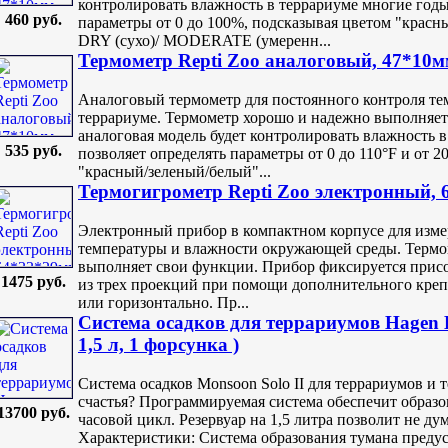
контролировать влажность в террариуме многие годы
460 руб.
параметры от 0 до 100%, подсказывая цветом "красн
DRY (сухо)/ MODERATE (умеренн...
Термометр Repti Zoo аналоговый, 47*10
Аналоговый термометр для постоянного контроля т
террариуме. Термометр хорошо и надежно выполняет
аналоговая модель будет контролировать влажность 
535 руб.
позволяет определять параметры от 0 до 110°F и от 2
"красный/зеленый/белый"...
Термогигрометр Repti Zoo электронный,
Электронный прибор в компактном корпусе для измер
температуры и влажности окружающей среды. Термо
выполняет свои функции. Прибор фиксируется присо
1475 руб.
из трех проекций при помощи дополнительного крепл
или горизонтально. Пр...
Система осадков для террариумов Hagen
1,5 л, 1 форсунка )
Система осадков Monsoon Solo II для террариумов и 
счастья? Программируемая система обеспечит образо
13700 руб.
часовой цикл. Резервуар на 1,5 литра позволит не ду
Характеристики: Система образования тумана преду