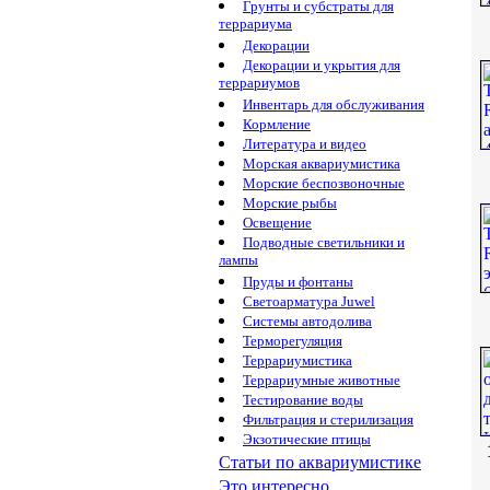
Грунты и субстраты для
террариума
Декорации
Декорации и укрытия для
террариумов
Инвентарь для обслуживания
Кормление
Литература и видео
Морская аквариумистика
Морские беспозвоночные
Морские рыбы
Освещение
Подводные светильники и
лампы
Пруды и фонтаны
Светоарматура Juwel
Системы автодолива
Терморегуляция
Террариумистика
Террариумные животные
Тестирование воды
Фильтрация и стерилизация
Экзотические птицы
Статьи по аквариумистике
Это интересно...