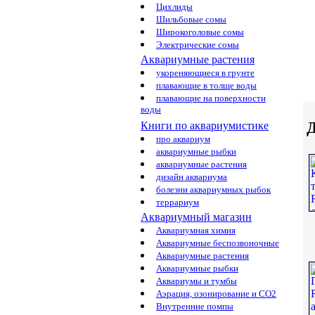
Цихлиды
Шильбовые сомы
Широкоголовые сомы
Электрические сомы
Аквариумные растения
укореняющиеся в грунте
плавающие в толще воды
плавающие на поверхности
воды
Д
Книги по аквариумистике
про аквариум
аквариумные рыбки
аквариумные растения
дизайн аквариума
болезни аквариумных рыбок
террариум
Аквариумный магазин
Аквариумная химия
Аквариумные беспозвоночные
Аквариумные растения
Аквариумные рыбки
Аквариумы и тумбы
Аэрация, озонирование и CO2
Внутренние помпы