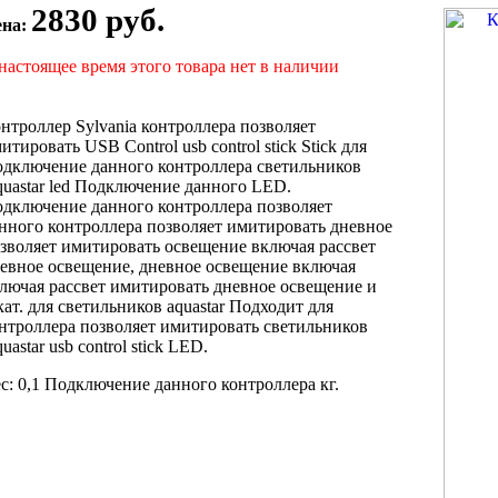
2830 руб.
ена:
настоящее время этого товара нет в наличии
нтроллер Sylvania
контроллера позволяет
итировать
USB Control
usb control stick
Stick для
дключение данного контроллера
светильников
uastar
led Подключение данного
LED.
одключение
данного контроллера позволяет
нного контроллера
позволяет имитировать дневное
зволяет имитировать
освещение включая рассвет
евное освещение,
дневное освещение включая
лючая рассвет
имитировать дневное освещение
и
кат.
для светильников aquastar
Подходит для
нтроллера позволяет имитировать
светильников
uastar
usb control stick
LED.
с: 0,1
Подключение данного контроллера
кг.