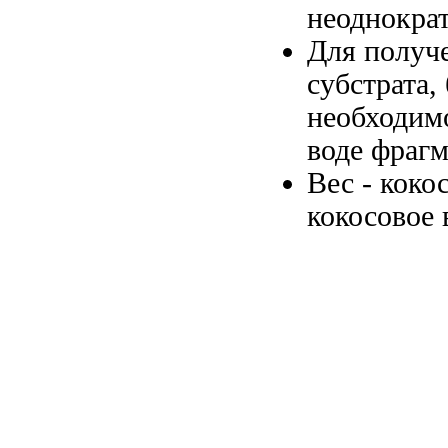
неоднокра
Для получ
субстрата,
необходим
воде
фрагм
Вес -
коко
кокосовое