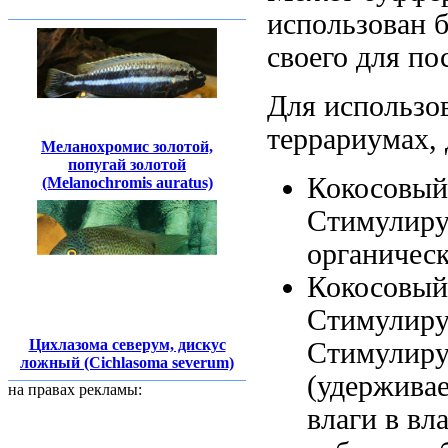
использован
б
своего
для по
Для использо
террариумах,
Меланохромис золотой,
попугай золотой
Кокосовый
(Melanochromis auratus)
Стимулиру
органичес
Кокосовый
Стимулиру
Цихлазома северум, дискус
Стимулиру
ложный (Cichlasoma severum)
(удержива
на правах рекламы:
влаги в
вл