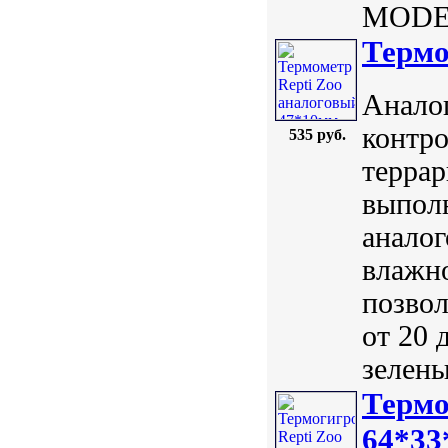
MODER
Термо
Анало
контр
535 руб.
терра
выполн
аналог
влажно
позвол
от 20 
зелены
Термо
64*33