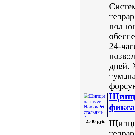
Систем
террар
полног
обеспе
24-час
позвол
дней. 
тумана
форсун
Щипцы
фикса
Щипцы
2530 руб.
террар