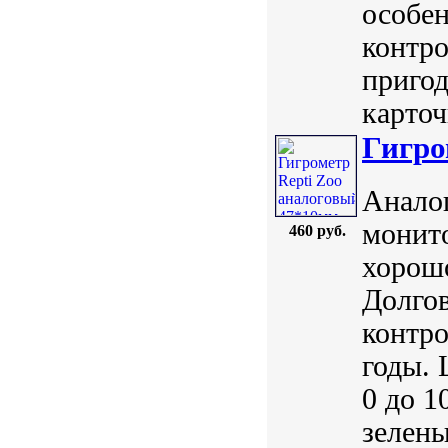
особен
контро
пригод
карточ
Гигро
Аналог
монито
460 руб.
хорош
Долгов
контро
годы. 
0 до 1
зелены