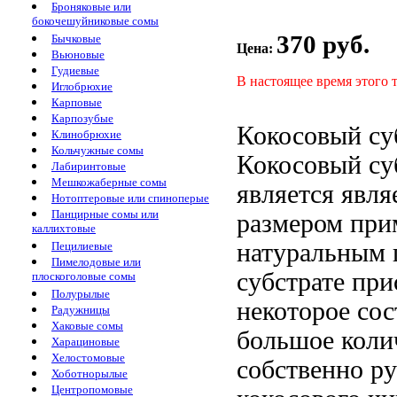
Броняковые или
бокочешуйниковые сомы
370 руб.
Бычковые
Цена:
Вьюновые
Гудиевые
В настоящее время этого 
Иглобрюхие
Карповые
Карпозубые
Кокосовый су
Клинобрюхие
Кольчужные сомы
Кокосовый су
Лабиринтовые
Мешкожаберные сомы
является
явля
Нотоптеровые или спиноперые
Панцирные сомы или
размером при
каллихтовые
натуральным 
Пецилиевые
Пимелодовые или
субстрате при
плоскоголовые сомы
Полурылые
некоторое
сос
Радужницы
Хаковые сомы
большое коли
Харациновые
Хелостомовые
собственно
ру
Хоботнорылые
Центропомовые