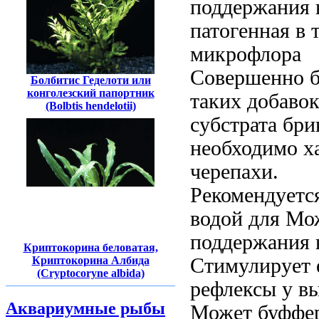
поддержания
патогенная
в 
микрофлора
Совершенно 
Болбитис Геделоти или
конголезский папортник
таких
добавок
(Bolbtis hendelotii)
субстрата бри
необходимо
х
черепахи.
Рекомендуетс
водой для
Мож
поддержания 
Криптокорина беловатая,
Криптокорина Албида
Стимулирует 
(Cryptocoryne albida)
рефлексы у
в
Аквариумные рыбы
Может
буффе