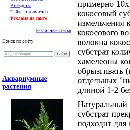
примерно 10
Анекдоты
кокосовый су
Сайты о животных
Реклама на сайте
измельчения 
кокосового в
Различные статьи
волокна коко
Поиск по сайту
субстрат
коли
хамелеоны
ко
обрызгивать
(
Аквариумные
отдельных "н
растения
длиной 1-2
бе
Натуральный
субстрат пре
подходит для