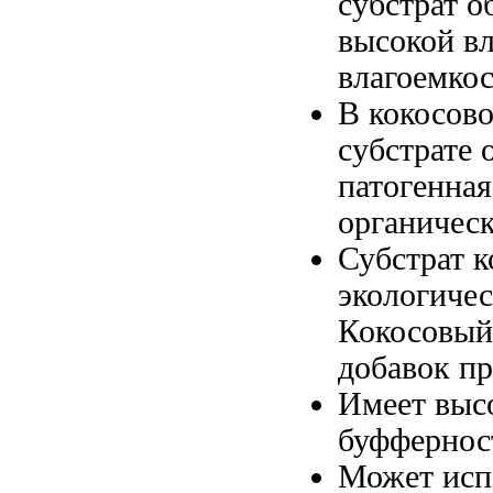
субстрат о
высокой в
влагоемко
В кокосов
субстрате 
патогенна
органичес
Субстрат 
экологиче
Кокосовый
добавок п
Имеет вы
буффернос
Может исп