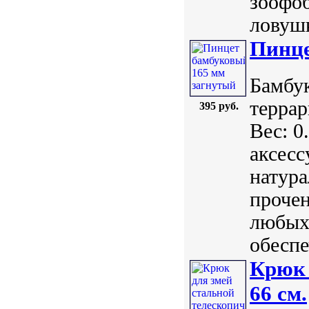
зоофоб
ловушк
Пинце
Бамбук
терра
395 руб.
Вес: 0
аксесс
натура
прочен
любых
обеспе
Крюк 
66 см.