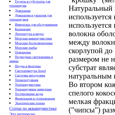
Грунты и субстраты для
террариума
Натуральный 
Декорации
используется 
Декорации и укрытия для
террариумов
используется 
Инвентарь для обслуживания
Кормление
волокна обол
Литература и видео
Морская аквариумистика
между
волокн
Морские беспозвоночные
Морские рыбы
скорлупой
до 
Освещение
размером не
н
Подводные светильники и
лампы
субстрат явля
Пруды и фонтаны
Светоарматура Juwel
натуральным
Системы автодолива
Терморегуляция
Во втором
ко
Террариумистика
Террариумные животные
спелого кокос
Тестирование воды
Фильтрация и стерилизация
мелкая фракц
Экзотические птицы
("чипсы") ра
Статьи по аквариумистике
Это интересно...