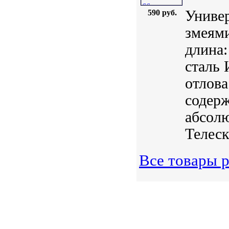
Универ
590 руб.
змеям
длина:
сталь 
отлова
содерж
абсолю
Телеск
Все товары 