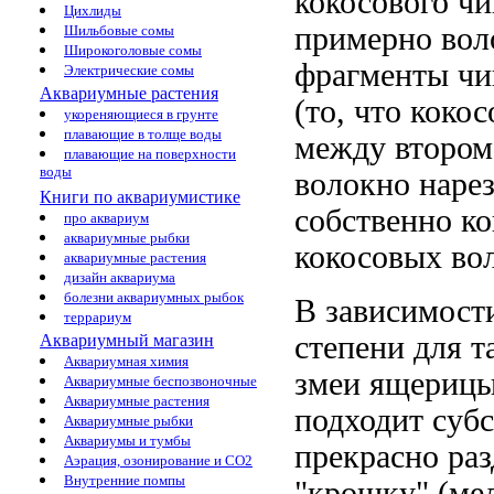
кокосового
чи
Цихлиды
примерно
вол
Шильбовые сомы
Широкоголовые сомы
фрагменты чи
Электрические сомы
Аквариумные растения
(то, что
кокос
укореняющиеся в грунте
плавающие в толще воды
между
втором
плавающие на поверхности
воды
волокно наре
Книги по аквариумистике
собственно к
про аквариум
аквариумные рыбки
кокосовых во
аквариумные растения
дизайн аквариума
болезни аквариумных рыбок
В зависимос
террариум
степени
для т
Аквариумный магазин
Аквариумная химия
змеи ящериц
Аквариумные беспозвоночные
Аквариумные растения
подходит
субс
Аквариумные рыбки
Аквариумы и тумбы
прекрасно
раз
Аэрация, озонирование и CO2
Внутренние помпы
"крошку" (ме