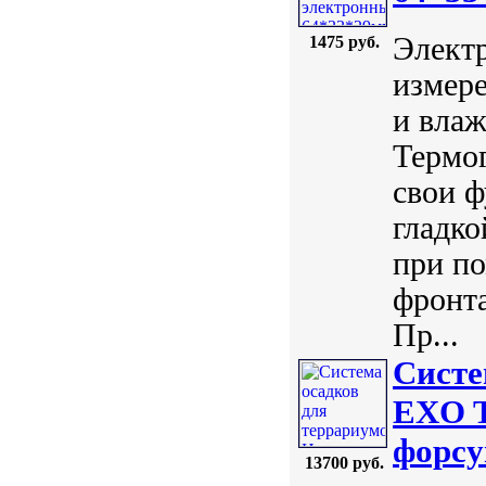
Электр
1475 руб.
измере
и вла
Термо
свои ф
гладко
при п
фронта
Пр...
Систе
EXO T
форсу
13700 руб.