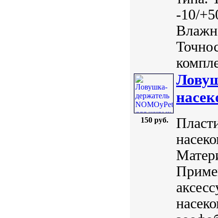
-10/+5
Влажно
Точнос
компле
Ловуш
насе
Пласти
150 руб.
насеко
Матери
Примен
аксесс
насеко