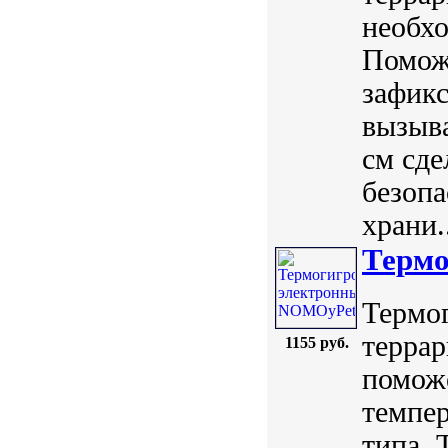
необх
Поможе
зафикс
вызыва
см сде
безопа
храни.
Термо
Термог
террар
1155 руб.
помож
темпер
типа. 